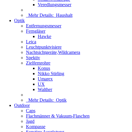
Veredlungsmesser
Mehr Details:
Haushalt
Optik
Entfernungsmesser
Ferngläser
Hawke
Leica
Leuchtpunktvisiere
Nachtsichtgeräte,Wildcamera
Spektiv
Zielfernrohre
Konus
Nikko Stirling
Umarex
UX
Walther
Mehr Details:
Optik
Outdoor
Caps
Flachmänner & Vakuum-Flaschen
Jagd
Kompasse
Sonstige Ausrüstung