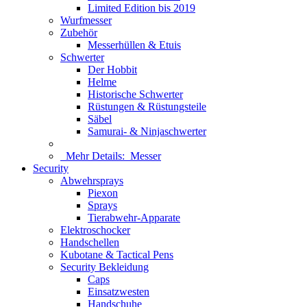
Limited Edition bis 2019
Wurfmesser
Zubehör
Messerhüllen & Etuis
Schwerter
Der Hobbit
Helme
Historische Schwerter
Rüstungen & Rüstungsteile
Säbel
Samurai- & Ninjaschwerter
Mehr Details:
Messer
Security
Abwehrsprays
Piexon
Sprays
Tierabwehr-Apparate
Elektroschocker
Handschellen
Kubotane & Tactical Pens
Security Bekleidung
Caps
Einsatzwesten
Handschuhe