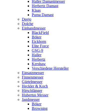
Haller Damastmesser
Herbertz Damast
Klaas
Puma Damast
Deejo
Dolche
Einhandmesser
BlackField
Böker
Eickhorn
Elite Force
GSG-9
Haller
Herbertz
Kershaw
Verschiedene Hersteller
Einsatzmesser
Finnenmesser
Gürtelmesser
Heckler & Koch
Hirschfänger
Hubertus Messer
Jagdmesser
Böker
Browning