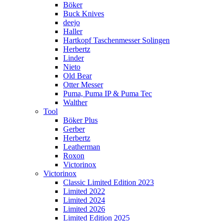
Böker
Buck Knives
deejo
Haller
Hartkopf Taschenmesser Solingen
Herbertz
Linder
Nieto
Old Bear
Otter Messer
Puma, Puma IP & Puma Tec
Walther
Tool
Böker Plus
Gerber
Herbertz
Leatherman
Roxon
Victorinox
Victorinox
Classic Limited Edition 2023
Limited 2022
Limited 2024
Limited 2026
Limited Edition 2025