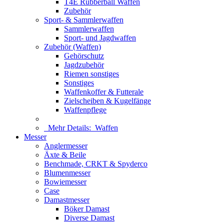
T4E Rubberball Waffen
Zubehör
Sport- & Sammlerwaffen
Sammlerwaffen
Sport- und Jagdwaffen
Zubehör (Waffen)
Gehörschutz
Jagdzubehör
Riemen sonstiges
Sonstiges
Waffenkoffer & Futterale
Zielscheiben & Kugelfänge
Waffenpflege
Mehr Details:
Waffen
Messer
Anglermesser
Äxte & Beile
Benchmade, CRKT & Spyderco
Blumenmesser
Bowiemesser
Case
Damastmesser
Böker Damast
Diverse Damast