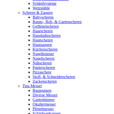
Schleifsysteme
Wetzstähle
Scheren & Zangen
Babyscheren
Baum-, Reb- & Gartenscheren
Geflügelscheren
Haarscheren
Haushaltsscheren
Hautscheren
Hautzangen
Küchenscheren
Nagelknipser
Nagelscheren
Nähscheren
Papierscheren
Pizzaschere
Stoff- & Schneiderscheren
Zackenscheren
Tina Messer
Baumsägen
Diverse Messer
Gartenhippen
Okuliermesser
Pfropfmesser
Schärfwerkzeuge