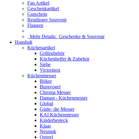
Fan Artikel
Geschenkartikel
Gutschein
Reutlinger Souvenir
Flaggen
Mehr Details:
Geschenke & Souvenir
Haushalt
Küchenartikel
Grillzubehör
Küchenhelfer & Zubehör
Siebe
Victorinox
Küchenmesser
Böker
Burgvogel
Chroma Messer
Damast - Küchenmesser
Global
Güde- die Messer
KAI Küchenmesser
Kinderbesteck
Klaas
Nesmuk
Opinel