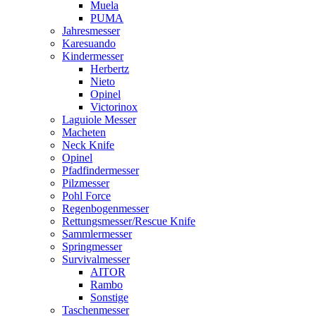
Muela
PUMA
Jahresmesser
Karesuando
Kindermesser
Herbertz
Nieto
Opinel
Victorinox
Laguiole Messer
Macheten
Neck Knife
Opinel
Pfadfindermesser
Pilzmesser
Pohl Force
Regenbogenmesser
Rettungsmesser/Rescue Knife
Sammlermesser
Springmesser
Survivalmesser
AITOR
Rambo
Sonstige
Taschenmesser