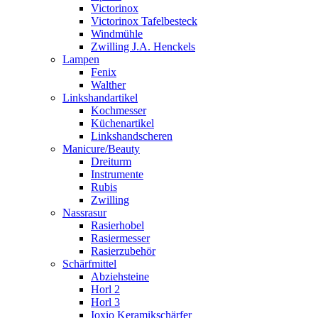
Victorinox
Victorinox Tafelbesteck
Windmühle
Zwilling J.A. Henckels
Lampen
Fenix
Walther
Linkshandartikel
Kochmesser
Küchenartikel
Linkshandscheren
Manicure/Beauty
Dreiturm
Instrumente
Rubis
Zwilling
Nassrasur
Rasierhobel
Rasiermesser
Rasierzubehör
Schärfmittel
Abziehsteine
Horl 2
Horl 3
Ioxio Keramikschärfer