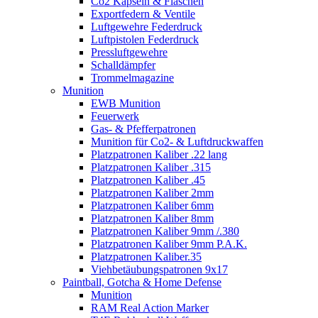
Co2 Kapseln & Flaschen
Exportfedern & Ventile
Luftgewehre Federdruck
Luftpistolen Federdruck
Pressluftgewehre
Schalldämpfer
Trommelmagazine
Munition
EWB Munition
Feuerwerk
Gas- & Pfefferpatronen
Munition für Co2- & Luftdruckwaffen
Platzpatronen Kaliber .22 lang
Platzpatronen Kaliber .315
Platzpatronen Kaliber .45
Platzpatronen Kaliber 2mm
Platzpatronen Kaliber 6mm
Platzpatronen Kaliber 8mm
Platzpatronen Kaliber 9mm /.380
Platzpatronen Kaliber 9mm P.A.K.
Platzpatronen Kaliber.35
Viehbetäubungspatronen 9x17
Paintball, Gotcha & Home Defense
Munition
RAM Real Action Marker