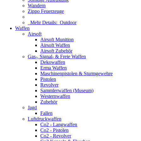
Wandern
Zippo Feuerzeuge
Mehr Details:
Outdoor
Waffen
Airsoft
Airsoft Munition
Airsoft Waffen
Airsoft Zubehör
Gas-, Signal- & Freie Waffen
Dekowaffen
Erma Waffen
Maschinenpistolen & Sturmgewehre
Pistolen
Revolver
Sammlerwaffen (Museum)
Westernwaffen
Zubehör
Jagd
Fallen
Luftdruckwaffen
Co2 - Langwaffen
Co2 - Pistolen
Co2 - Revolver