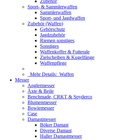
Zubehör
Sport- & Sammlerwaffen
Sammlerwaffen
Sport- und Jagdwaffen
Zubehör (Waffen)
Gehörschutz
Jagdzubehör
Riemen sonstiges
Sonstiges
Waffenkoffer & Futterale
Zielscheiben & Kugelfänge
Waffenpflege
Mehr Details:
Waffen
Messer
Anglermesser
Äxte & Beile
Benchmade, CRKT & Spyderco
Blumenmesser
Bowiemesser
Case
Damastmesser
Böker Damast
Diverse Damast
Haller Damastmesser