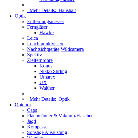
Mehr Details:
Haushalt
Optik
Entfernungsmesser
Ferngläser
Hawke
Leica
Leuchtpunktvisiere
Nachtsichtgeräte,Wildcamera
Spektiv
Zielfernrohre
Konus
Nikko Stirling
Umarex
UX
Walther
Mehr Details:
Optik
Outdoor
Caps
Flachmänner & Vakuum-Flaschen
Jagd
Kompasse
Sonstige Ausrüstung
Wandern