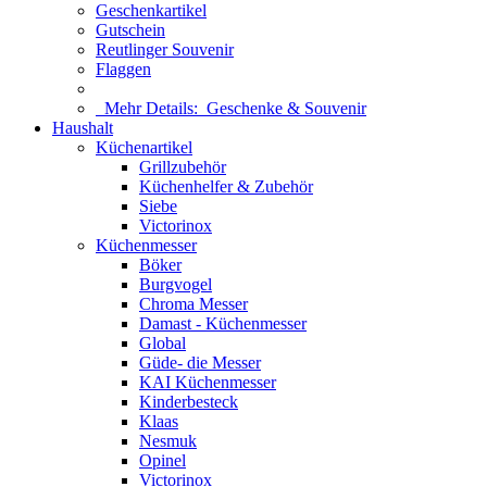
Geschenkartikel
Gutschein
Reutlinger Souvenir
Flaggen
Mehr Details:
Geschenke & Souvenir
Haushalt
Küchenartikel
Grillzubehör
Küchenhelfer & Zubehör
Siebe
Victorinox
Küchenmesser
Böker
Burgvogel
Chroma Messer
Damast - Küchenmesser
Global
Güde- die Messer
KAI Küchenmesser
Kinderbesteck
Klaas
Nesmuk
Opinel
Victorinox