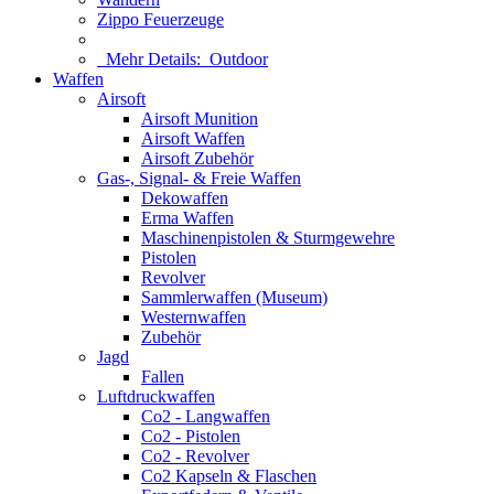
Zippo Feuerzeuge
Mehr Details:
Outdoor
Waffen
Airsoft
Airsoft Munition
Airsoft Waffen
Airsoft Zubehör
Gas-, Signal- & Freie Waffen
Dekowaffen
Erma Waffen
Maschinenpistolen & Sturmgewehre
Pistolen
Revolver
Sammlerwaffen (Museum)
Westernwaffen
Zubehör
Jagd
Fallen
Luftdruckwaffen
Co2 - Langwaffen
Co2 - Pistolen
Co2 - Revolver
Co2 Kapseln & Flaschen