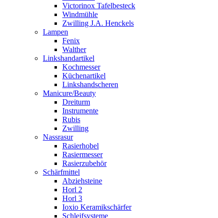
Victorinox Tafelbesteck
Windmühle
Zwilling J.A. Henckels
Lampen
Fenix
Walther
Linkshandartikel
Kochmesser
Küchenartikel
Linkshandscheren
Manicure/Beauty
Dreiturm
Instrumente
Rubis
Zwilling
Nassrasur
Rasierhobel
Rasiermesser
Rasierzubehör
Schärfmittel
Abziehsteine
Horl 2
Horl 3
Ioxio Keramikschärfer
Schleifsysteme