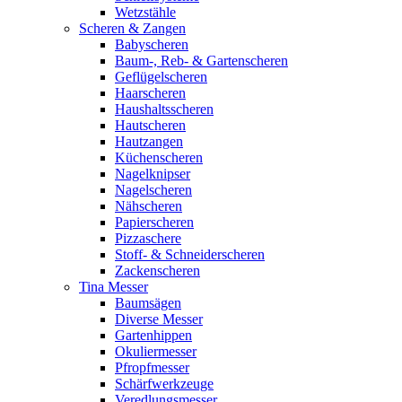
Wetzstähle
Scheren & Zangen
Babyscheren
Baum-, Reb- & Gartenscheren
Geflügelscheren
Haarscheren
Haushaltsscheren
Hautscheren
Hautzangen
Küchenscheren
Nagelknipser
Nagelscheren
Nähscheren
Papierscheren
Pizzaschere
Stoff- & Schneiderscheren
Zackenscheren
Tina Messer
Baumsägen
Diverse Messer
Gartenhippen
Okuliermesser
Pfropfmesser
Schärfwerkzeuge
Veredlungsmesser