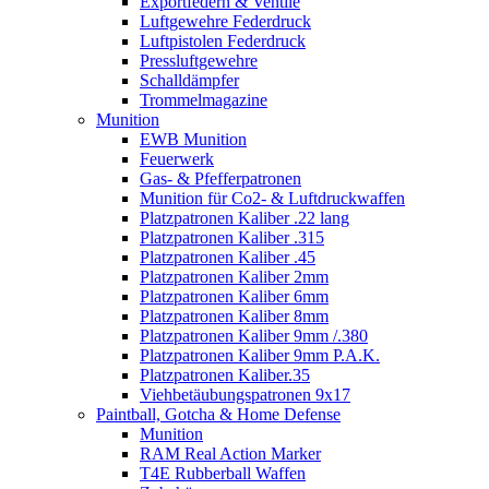
Exportfedern & Ventile
Luftgewehre Federdruck
Luftpistolen Federdruck
Pressluftgewehre
Schalldämpfer
Trommelmagazine
Munition
EWB Munition
Feuerwerk
Gas- & Pfefferpatronen
Munition für Co2- & Luftdruckwaffen
Platzpatronen Kaliber .22 lang
Platzpatronen Kaliber .315
Platzpatronen Kaliber .45
Platzpatronen Kaliber 2mm
Platzpatronen Kaliber 6mm
Platzpatronen Kaliber 8mm
Platzpatronen Kaliber 9mm /.380
Platzpatronen Kaliber 9mm P.A.K.
Platzpatronen Kaliber.35
Viehbetäubungspatronen 9x17
Paintball, Gotcha & Home Defense
Munition
RAM Real Action Marker
T4E Rubberball Waffen