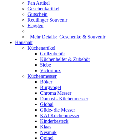
Fan Artikel
Geschenkartikel
Gutschein
Reutlinger Souvenir
Flaggen
Mehr Details:
Geschenke & Souvenir
Haushalt
Küchenartikel
Grillzubehör
Küchenhelfer & Zubehör
Siebe
Victorinox
Küchenmesser
Böker
Burgvogel
Chroma Messer
Damast - Küchenmesser
Global
Güde- die Messer
KAI Küchenmesser
Kinderbesteck
Klaas
Nesmuk
Opinel