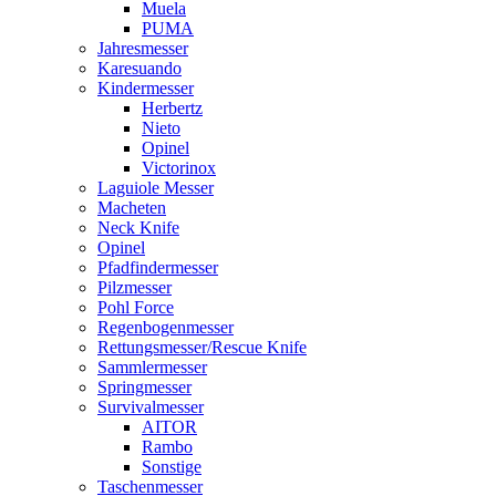
Muela
PUMA
Jahresmesser
Karesuando
Kindermesser
Herbertz
Nieto
Opinel
Victorinox
Laguiole Messer
Macheten
Neck Knife
Opinel
Pfadfindermesser
Pilzmesser
Pohl Force
Regenbogenmesser
Rettungsmesser/Rescue Knife
Sammlermesser
Springmesser
Survivalmesser
AITOR
Rambo
Sonstige
Taschenmesser