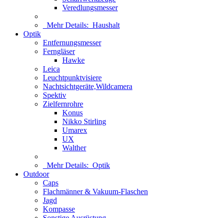
Veredlungsmesser
Mehr Details:
Haushalt
Optik
Entfernungsmesser
Ferngläser
Hawke
Leica
Leuchtpunktvisiere
Nachtsichtgeräte,Wildcamera
Spektiv
Zielfernrohre
Konus
Nikko Stirling
Umarex
UX
Walther
Mehr Details:
Optik
Outdoor
Caps
Flachmänner & Vakuum-Flaschen
Jagd
Kompasse
Sonstige Ausrüstung