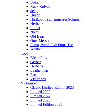
Böker
Buck Knives
deejo
Haller
Hartkopf Taschenmesser Solingen
Herbertz
Linder
Nieto
Old Bear
Otter Messer
Puma, Puma IP & Puma Tec
Walther
Tool
Böker Plus
Gerber
Herbertz
Leatherman
Roxon
Victorinox
Victorinox
Classic Limited Edition 2023
Limited 2022
Limited 2024
Limited 2026
Limited Edition 2025