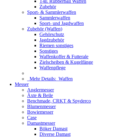
T4E Rubberball Waffen
Zubehör
Sport- & Sammlerwaffen
Sammlerwaffen
Sport- und Jagdwaffen
Zubehör (Waffen)
Gehörschutz
Jagdzubehör
Riemen sonstiges
Sonstiges
Waffenkoffer & Futterale
Zielscheiben & Kugelfänge
Waffenpflege
Mehr Details:
Waffen
Messer
Anglermesser
Äxte & Beile
Benchmade, CRKT & Spyderco
Blumenmesser
Bowiemesser
Case
Damastmesser
Böker Damast
Diverse Damast