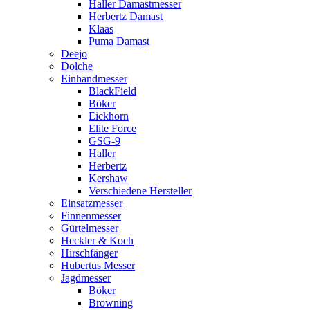
Haller Damastmesser
Herbertz Damast
Klaas
Puma Damast
Deejo
Dolche
Einhandmesser
BlackField
Böker
Eickhorn
Elite Force
GSG-9
Haller
Herbertz
Kershaw
Verschiedene Hersteller
Einsatzmesser
Finnenmesser
Gürtelmesser
Heckler & Koch
Hirschfänger
Hubertus Messer
Jagdmesser
Böker
Browning