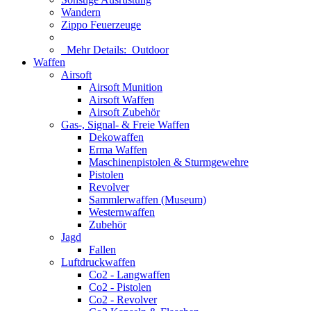
Wandern
Zippo Feuerzeuge
Mehr Details:
Outdoor
Waffen
Airsoft
Airsoft Munition
Airsoft Waffen
Airsoft Zubehör
Gas-, Signal- & Freie Waffen
Dekowaffen
Erma Waffen
Maschinenpistolen & Sturmgewehre
Pistolen
Revolver
Sammlerwaffen (Museum)
Westernwaffen
Zubehör
Jagd
Fallen
Luftdruckwaffen
Co2 - Langwaffen
Co2 - Pistolen
Co2 - Revolver