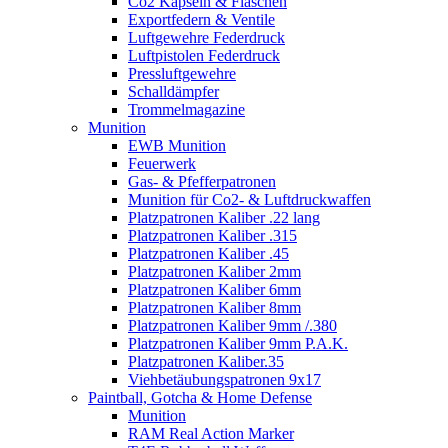
Co2 Kapseln & Flaschen
Exportfedern & Ventile
Luftgewehre Federdruck
Luftpistolen Federdruck
Pressluftgewehre
Schalldämpfer
Trommelmagazine
Munition
EWB Munition
Feuerwerk
Gas- & Pfefferpatronen
Munition für Co2- & Luftdruckwaffen
Platzpatronen Kaliber .22 lang
Platzpatronen Kaliber .315
Platzpatronen Kaliber .45
Platzpatronen Kaliber 2mm
Platzpatronen Kaliber 6mm
Platzpatronen Kaliber 8mm
Platzpatronen Kaliber 9mm /.380
Platzpatronen Kaliber 9mm P.A.K.
Platzpatronen Kaliber.35
Viehbetäubungspatronen 9x17
Paintball, Gotcha & Home Defense
Munition
RAM Real Action Marker