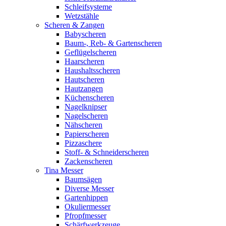
Schleifsysteme
Wetzstähle
Scheren & Zangen
Babyscheren
Baum-, Reb- & Gartenscheren
Geflügelscheren
Haarscheren
Haushaltsscheren
Hautscheren
Hautzangen
Küchenscheren
Nagelknipser
Nagelscheren
Nähscheren
Papierscheren
Pizzaschere
Stoff- & Schneiderscheren
Zackenscheren
Tina Messer
Baumsägen
Diverse Messer
Gartenhippen
Okuliermesser
Pfropfmesser
Schärfwerkzeuge