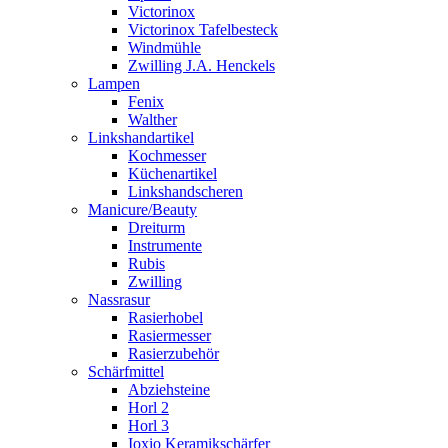
Victorinox
Victorinox Tafelbesteck
Windmühle
Zwilling J.A. Henckels
Lampen
Fenix
Walther
Linkshandartikel
Kochmesser
Küchenartikel
Linkshandscheren
Manicure/Beauty
Dreiturm
Instrumente
Rubis
Zwilling
Nassrasur
Rasierhobel
Rasiermesser
Rasierzubehör
Schärfmittel
Abziehsteine
Horl 2
Horl 3
Ioxio Keramikschärfer