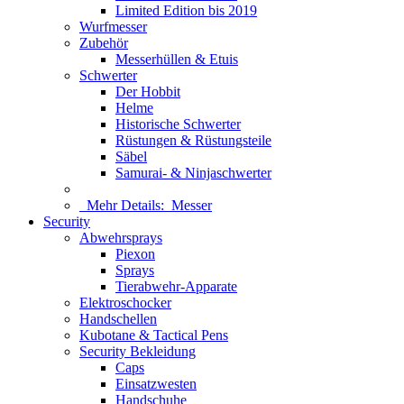
Limited Edition bis 2019
Wurfmesser
Zubehör
Messerhüllen & Etuis
Schwerter
Der Hobbit
Helme
Historische Schwerter
Rüstungen & Rüstungsteile
Säbel
Samurai- & Ninjaschwerter
Mehr Details:
Messer
Security
Abwehrsprays
Piexon
Sprays
Tierabwehr-Apparate
Elektroschocker
Handschellen
Kubotane & Tactical Pens
Security Bekleidung
Caps
Einsatzwesten
Handschuhe