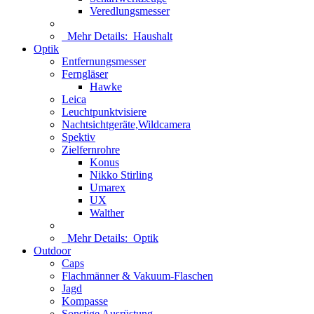
Veredlungsmesser
Mehr Details:
Haushalt
Optik
Entfernungsmesser
Ferngläser
Hawke
Leica
Leuchtpunktvisiere
Nachtsichtgeräte,Wildcamera
Spektiv
Zielfernrohre
Konus
Nikko Stirling
Umarex
UX
Walther
Mehr Details:
Optik
Outdoor
Caps
Flachmänner & Vakuum-Flaschen
Jagd
Kompasse
Sonstige Ausrüstung