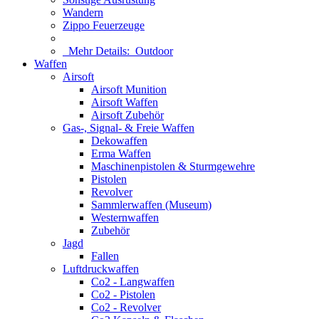
Wandern
Zippo Feuerzeuge
Mehr Details:
Outdoor
Waffen
Airsoft
Airsoft Munition
Airsoft Waffen
Airsoft Zubehör
Gas-, Signal- & Freie Waffen
Dekowaffen
Erma Waffen
Maschinenpistolen & Sturmgewehre
Pistolen
Revolver
Sammlerwaffen (Museum)
Westernwaffen
Zubehör
Jagd
Fallen
Luftdruckwaffen
Co2 - Langwaffen
Co2 - Pistolen
Co2 - Revolver