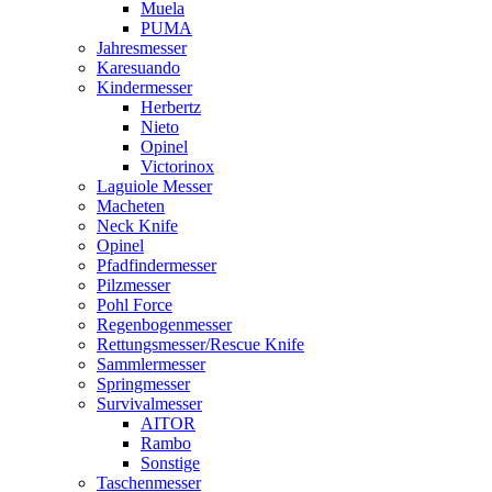
Muela
PUMA
Jahresmesser
Karesuando
Kindermesser
Herbertz
Nieto
Opinel
Victorinox
Laguiole Messer
Macheten
Neck Knife
Opinel
Pfadfindermesser
Pilzmesser
Pohl Force
Regenbogenmesser
Rettungsmesser/Rescue Knife
Sammlermesser
Springmesser
Survivalmesser
AITOR
Rambo
Sonstige
Taschenmesser