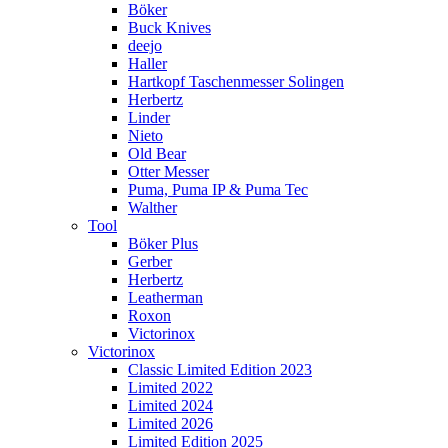
Böker
Buck Knives
deejo
Haller
Hartkopf Taschenmesser Solingen
Herbertz
Linder
Nieto
Old Bear
Otter Messer
Puma, Puma IP & Puma Tec
Walther
Tool
Böker Plus
Gerber
Herbertz
Leatherman
Roxon
Victorinox
Victorinox
Classic Limited Edition 2023
Limited 2022
Limited 2024
Limited 2026
Limited Edition 2025