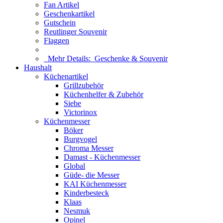
Fan Artikel
Geschenkartikel
Gutschein
Reutlinger Souvenir
Flaggen
Mehr Details:
Geschenke & Souvenir
Haushalt
Küchenartikel
Grillzubehör
Küchenhelfer & Zubehör
Siebe
Victorinox
Küchenmesser
Böker
Burgvogel
Chroma Messer
Damast - Küchenmesser
Global
Güde- die Messer
KAI Küchenmesser
Kinderbesteck
Klaas
Nesmuk
Opinel