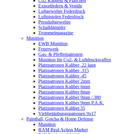
Co2 Kapseln & Flaschen
Exportfedern & Ventile
Luftgewehre Federdruck
Luftpistolen Federdruck
Pressluftgewehre
Schalldämpfer
Trommelmagazine
Munition
EWB Munition
Feuerwerk
Gas- & Pfefferpatronen
Munition für Co2- & Luftdruckwaffen
Platzpatronen Kaliber .22 lang
Platzpatronen Kaliber .315
Platzpatronen Kaliber .45
Platzpatronen Kaliber 2mm
Platzpatronen Kaliber 6mm
Platzpatronen Kaliber 8mm
Platzpatronen Kaliber 9mm /.380
Platzpatronen Kaliber 9mm P.A.K.
Platzpatronen Kaliber.35
Viehbetäubungspatronen 9x17
Paintball, Gotcha & Home Defense
Munition
RAM Real Action Marker