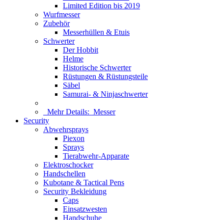
Limited Edition bis 2019
Wurfmesser
Zubehör
Messerhüllen & Etuis
Schwerter
Der Hobbit
Helme
Historische Schwerter
Rüstungen & Rüstungsteile
Säbel
Samurai- & Ninjaschwerter
Mehr Details:
Messer
Security
Abwehrsprays
Piexon
Sprays
Tierabwehr-Apparate
Elektroschocker
Handschellen
Kubotane & Tactical Pens
Security Bekleidung
Caps
Einsatzwesten
Handschuhe