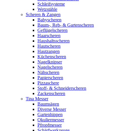
Schleifsysteme
Wetzstähle
Scheren & Zangen
Babyscheren
Baum-, Reb- & Gartenscheren
Geflügelscheren
Haarscheren
Haushaltsscheren
Hautscheren
Hautzangen
Küchenscheren
Nagelknipser
Nagelscheren
Nähscheren
Papierscheren
Pizzaschere
Stoff- & Schneiderscheren
Zackenscheren
Tina Messer
Baumsägen
Diverse Messer
Gartenhippen
Okuliermesser
Pfropfmesser
Schärfwerkzeuge