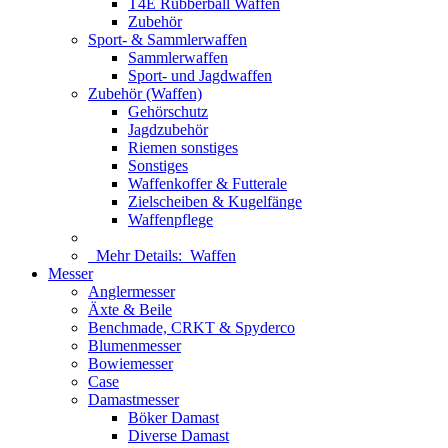
T4E Rubberball Waffen
Zubehör
Sport- & Sammlerwaffen
Sammlerwaffen
Sport- und Jagdwaffen
Zubehör (Waffen)
Gehörschutz
Jagdzubehör
Riemen sonstiges
Sonstiges
Waffenkoffer & Futterale
Zielscheiben & Kugelfänge
Waffenpflege
Mehr Details:
Waffen
Messer
Anglermesser
Äxte & Beile
Benchmade, CRKT & Spyderco
Blumenmesser
Bowiemesser
Case
Damastmesser
Böker Damast
Diverse Damast