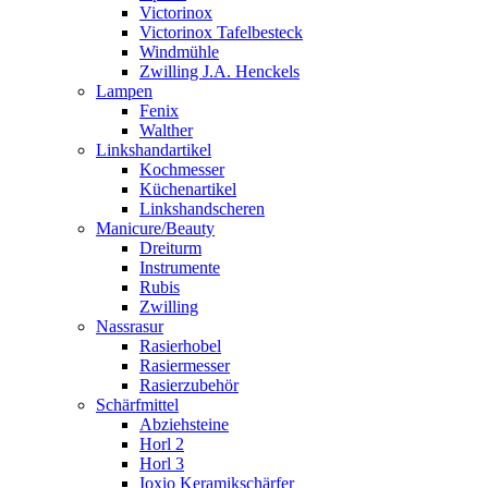
Victorinox
Victorinox Tafelbesteck
Windmühle
Zwilling J.A. Henckels
Lampen
Fenix
Walther
Linkshandartikel
Kochmesser
Küchenartikel
Linkshandscheren
Manicure/Beauty
Dreiturm
Instrumente
Rubis
Zwilling
Nassrasur
Rasierhobel
Rasiermesser
Rasierzubehör
Schärfmittel
Abziehsteine
Horl 2
Horl 3
Ioxio Keramikschärfer