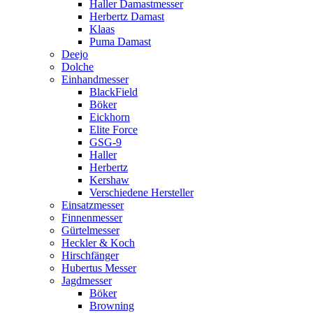
Haller Damastmesser
Herbertz Damast
Klaas
Puma Damast
Deejo
Dolche
Einhandmesser
BlackField
Böker
Eickhorn
Elite Force
GSG-9
Haller
Herbertz
Kershaw
Verschiedene Hersteller
Einsatzmesser
Finnenmesser
Gürtelmesser
Heckler & Koch
Hirschfänger
Hubertus Messer
Jagdmesser
Böker
Browning