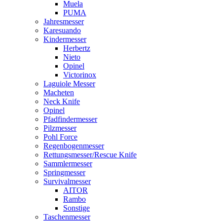
Muela
PUMA
Jahresmesser
Karesuando
Kindermesser
Herbertz
Nieto
Opinel
Victorinox
Laguiole Messer
Macheten
Neck Knife
Opinel
Pfadfindermesser
Pilzmesser
Pohl Force
Regenbogenmesser
Rettungsmesser/Rescue Knife
Sammlermesser
Springmesser
Survivalmesser
AITOR
Rambo
Sonstige
Taschenmesser