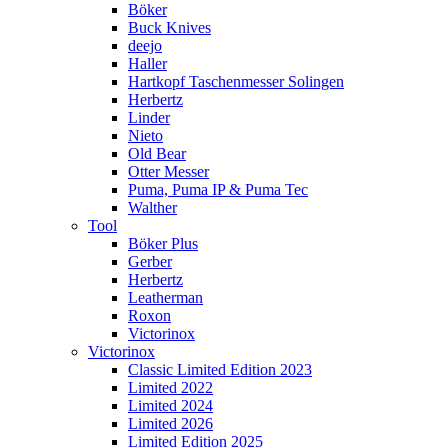
Böker
Buck Knives
deejo
Haller
Hartkopf Taschenmesser Solingen
Herbertz
Linder
Nieto
Old Bear
Otter Messer
Puma, Puma IP & Puma Tec
Walther
Tool
Böker Plus
Gerber
Herbertz
Leatherman
Roxon
Victorinox
Victorinox
Classic Limited Edition 2023
Limited 2022
Limited 2024
Limited 2026
Limited Edition 2025