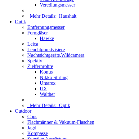
Veredlungsmesser
Mehr Details:
Haushalt
Optik
Entfernungsmesser
Ferngläser
Hawke
Leica
Leuchtpunktvisiere
Nachtsichtgeräte,Wildcamera
Spektiv
Zielfernrohre
Konus
Nikko Stirling
Umarex
UX
Walther
Mehr Details:
Optik
Outdoor
Caps
Flachmänner & Vakuum-Flaschen
Jagd
Kompasse
Sonstige Ausrüstung