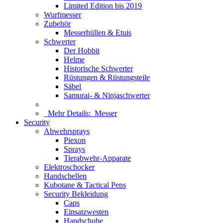
Limited Edition bis 2019
Wurfmesser
Zubehör
Messerhüllen & Etuis
Schwerter
Der Hobbit
Helme
Historische Schwerter
Rüstungen & Rüstungsteile
Säbel
Samurai- & Ninjaschwerter
Mehr Details:
Messer
Security
Abwehrsprays
Piexon
Sprays
Tierabwehr-Apparate
Elektroschocker
Handschellen
Kubotane & Tactical Pens
Security Bekleidung
Caps
Einsatzwesten
Handschuhe