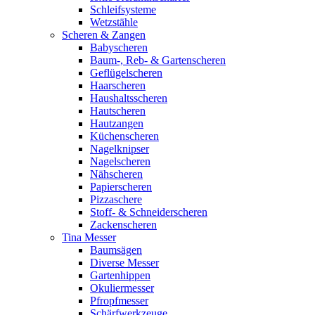
Schleifsysteme
Wetzstähle
Scheren & Zangen
Babyscheren
Baum-, Reb- & Gartenscheren
Geflügelscheren
Haarscheren
Haushaltsscheren
Hautscheren
Hautzangen
Küchenscheren
Nagelknipser
Nagelscheren
Nähscheren
Papierscheren
Pizzaschere
Stoff- & Schneiderscheren
Zackenscheren
Tina Messer
Baumsägen
Diverse Messer
Gartenhippen
Okuliermesser
Pfropfmesser
Schärfwerkzeuge