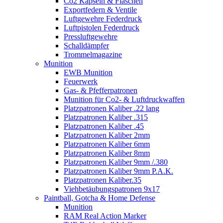
Co2 Kapseln & Flaschen
Exportfedern & Ventile
Luftgewehre Federdruck
Luftpistolen Federdruck
Pressluftgewehre
Schalldämpfer
Trommelmagazine
Munition
EWB Munition
Feuerwerk
Gas- & Pfefferpatronen
Munition für Co2- & Luftdruckwaffen
Platzpatronen Kaliber .22 lang
Platzpatronen Kaliber .315
Platzpatronen Kaliber .45
Platzpatronen Kaliber 2mm
Platzpatronen Kaliber 6mm
Platzpatronen Kaliber 8mm
Platzpatronen Kaliber 9mm /.380
Platzpatronen Kaliber 9mm P.A.K.
Platzpatronen Kaliber.35
Viehbetäubungspatronen 9x17
Paintball, Gotcha & Home Defense
Munition
RAM Real Action Marker