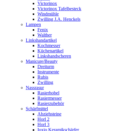
Victorinox
Victorinox Tafelbesteck
Windmühle
Zwilling J.A. Henckels
Lampen
Fenix
Walther
Linkshandartikel
Kochmesser
Küchenartikel
Linkshandscheren
Manicure/Beauty
Dreiturm
Instrumente
Rubis
Zwilling
Nassrasur
Rasierhobel
Rasiermesser
Rasierzubehör
Schärfmittel
Abziehsteine
Horl 2
Horl 3
Ioxio Keramikschärfer