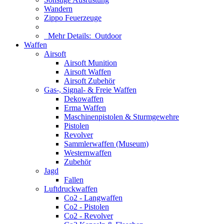
Wandern
Zippo Feuerzeuge
Mehr Details:
Outdoor
Waffen
Airsoft
Airsoft Munition
Airsoft Waffen
Airsoft Zubehör
Gas-, Signal- & Freie Waffen
Dekowaffen
Erma Waffen
Maschinenpistolen & Sturmgewehre
Pistolen
Revolver
Sammlerwaffen (Museum)
Westernwaffen
Zubehör
Jagd
Fallen
Luftdruckwaffen
Co2 - Langwaffen
Co2 - Pistolen
Co2 - Revolver