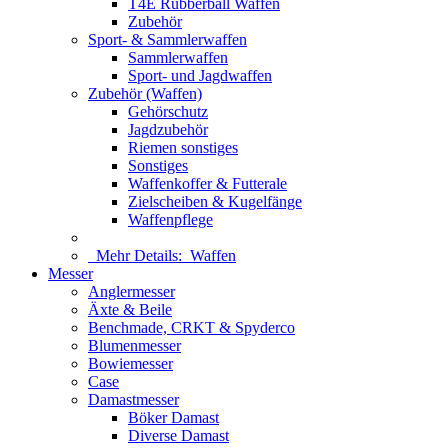
T4E Rubberball Waffen
Zubehör
Sport- & Sammlerwaffen
Sammlerwaffen
Sport- und Jagdwaffen
Zubehör (Waffen)
Gehörschutz
Jagdzubehör
Riemen sonstiges
Sonstiges
Waffenkoffer & Futterale
Zielscheiben & Kugelfänge
Waffenpflege
Mehr Details:
Waffen
Messer
Anglermesser
Äxte & Beile
Benchmade, CRKT & Spyderco
Blumenmesser
Bowiemesser
Case
Damastmesser
Böker Damast
Diverse Damast