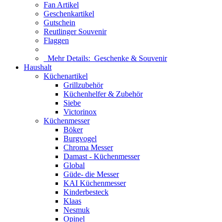
Fan Artikel
Geschenkartikel
Gutschein
Reutlinger Souvenir
Flaggen
Mehr Details:
Geschenke & Souvenir
Haushalt
Küchenartikel
Grillzubehör
Küchenhelfer & Zubehör
Siebe
Victorinox
Küchenmesser
Böker
Burgvogel
Chroma Messer
Damast - Küchenmesser
Global
Güde- die Messer
KAI Küchenmesser
Kinderbesteck
Klaas
Nesmuk
Opinel