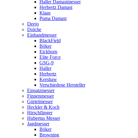
Haller Damastmesser
Herbertz Damast
Klaas
Puma Damast
Deejo
Dolche
Einhandmesser
BlackField
Böker
Eickhorn
Elite Force
GSG-9
Haller
Herbertz
Kershaw
Verschiedene Hersteller
Einsatzmesser
Finnenmesser
Gürtelmesser
Heckler & Koch
Hirschfänger
Hubertus Messer
Jagdmesser
Böker
Browning