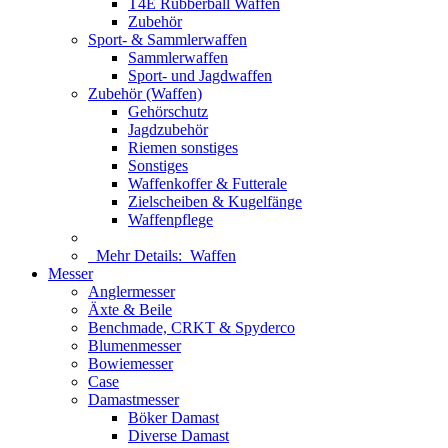
T4E Rubberball Waffen
Zubehör
Sport- & Sammlerwaffen
Sammlerwaffen
Sport- und Jagdwaffen
Zubehör (Waffen)
Gehörschutz
Jagdzubehör
Riemen sonstiges
Sonstiges
Waffenkoffer & Futterale
Zielscheiben & Kugelfänge
Waffenpflege
Mehr Details:
Waffen
Messer
Anglermesser
Äxte & Beile
Benchmade, CRKT & Spyderco
Blumenmesser
Bowiemesser
Case
Damastmesser
Böker Damast
Diverse Damast