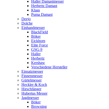
Haller Damastmesser
Herbertz Damast
Klaas
Puma Damast
Deejo
Dolche
Einhandmesser
BlackField
Böker
Eickhorn
Elite Force
GSG-9
Haller
Herbertz
Kershaw
Verschiedene Hersteller
Einsatzmesser
Finnenmesser
Gürtelmesser
Heckler & Koch
Hirschfänger
Hubertus Messer
Jagdmesser
Böker
Browning