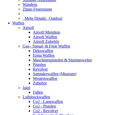
Wandern
Zippo Feuerzeuge
Mehr Details:
Outdoor
Waffen
Airsoft
Airsoft Munition
Airsoft Waffen
Airsoft Zubehör
Gas-, Signal- & Freie Waffen
Dekowaffen
Erma Waffen
Maschinenpistolen & Sturmgewehre
Pistolen
Revolver
Sammlerwaffen (Museum)
Westernwaffen
Zubehör
Jagd
Fallen
Luftdruckwaffen
Co2 - Langwaffen
Co2 - Pistolen
Co2 - Revolver