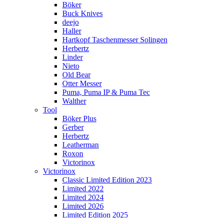
Böker
Buck Knives
deejo
Haller
Hartkopf Taschenmesser Solingen
Herbertz
Linder
Nieto
Old Bear
Otter Messer
Puma, Puma IP & Puma Tec
Walther
Tool
Böker Plus
Gerber
Herbertz
Leatherman
Roxon
Victorinox
Victorinox
Classic Limited Edition 2023
Limited 2022
Limited 2024
Limited 2026
Limited Edition 2025