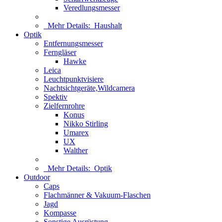
Veredlungsmesser
Mehr Details:
Haushalt
Optik
Entfernungsmesser
Ferngläser
Hawke
Leica
Leuchtpunktvisiere
Nachtsichtgeräte,Wildcamera
Spektiv
Zielfernrohre
Konus
Nikko Stirling
Umarex
UX
Walther
Mehr Details:
Optik
Outdoor
Caps
Flachmänner & Vakuum-Flaschen
Jagd
Kompasse
Sonstige Ausrüstung