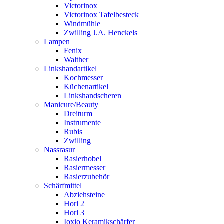
Victorinox
Victorinox Tafelbesteck
Windmühle
Zwilling J.A. Henckels
Lampen
Fenix
Walther
Linkshandartikel
Kochmesser
Küchenartikel
Linkshandscheren
Manicure/Beauty
Dreiturm
Instrumente
Rubis
Zwilling
Nassrasur
Rasierhobel
Rasiermesser
Rasierzubehör
Schärfmittel
Abziehsteine
Horl 2
Horl 3
Ioxio Keramikschärfer