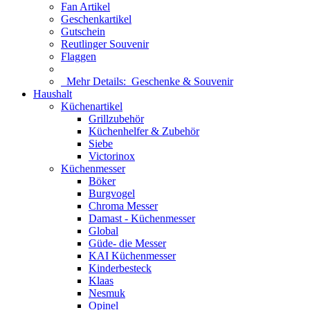
Fan Artikel
Geschenkartikel
Gutschein
Reutlinger Souvenir
Flaggen
Mehr Details:
Geschenke & Souvenir
Haushalt
Küchenartikel
Grillzubehör
Küchenhelfer & Zubehör
Siebe
Victorinox
Küchenmesser
Böker
Burgvogel
Chroma Messer
Damast - Küchenmesser
Global
Güde- die Messer
KAI Küchenmesser
Kinderbesteck
Klaas
Nesmuk
Opinel