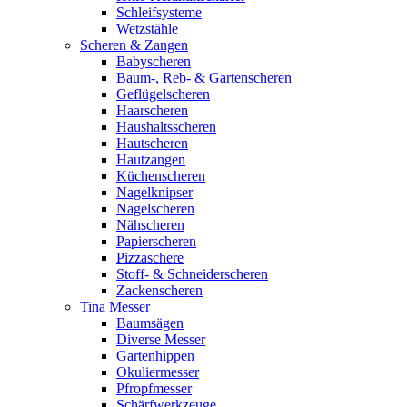
Schleifsysteme
Wetzstähle
Scheren & Zangen
Babyscheren
Baum-, Reb- & Gartenscheren
Geflügelscheren
Haarscheren
Haushaltsscheren
Hautscheren
Hautzangen
Küchenscheren
Nagelknipser
Nagelscheren
Nähscheren
Papierscheren
Pizzaschere
Stoff- & Schneiderscheren
Zackenscheren
Tina Messer
Baumsägen
Diverse Messer
Gartenhippen
Okuliermesser
Pfropfmesser
Schärfwerkzeuge