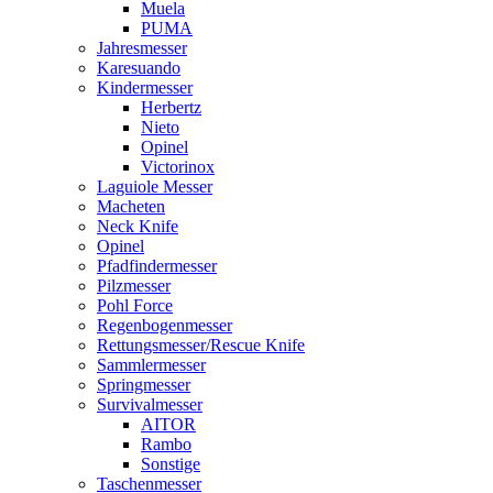
Muela
PUMA
Jahresmesser
Karesuando
Kindermesser
Herbertz
Nieto
Opinel
Victorinox
Laguiole Messer
Macheten
Neck Knife
Opinel
Pfadfindermesser
Pilzmesser
Pohl Force
Regenbogenmesser
Rettungsmesser/Rescue Knife
Sammlermesser
Springmesser
Survivalmesser
AITOR
Rambo
Sonstige
Taschenmesser