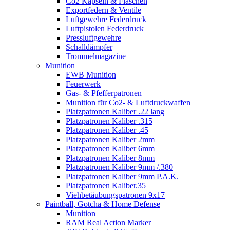
Co2 Kapseln & Flaschen
Exportfedern & Ventile
Luftgewehre Federdruck
Luftpistolen Federdruck
Pressluftgewehre
Schalldämpfer
Trommelmagazine
Munition
EWB Munition
Feuerwerk
Gas- & Pfefferpatronen
Munition für Co2- & Luftdruckwaffen
Platzpatronen Kaliber .22 lang
Platzpatronen Kaliber .315
Platzpatronen Kaliber .45
Platzpatronen Kaliber 2mm
Platzpatronen Kaliber 6mm
Platzpatronen Kaliber 8mm
Platzpatronen Kaliber 9mm /.380
Platzpatronen Kaliber 9mm P.A.K.
Platzpatronen Kaliber.35
Viehbetäubungspatronen 9x17
Paintball, Gotcha & Home Defense
Munition
RAM Real Action Marker