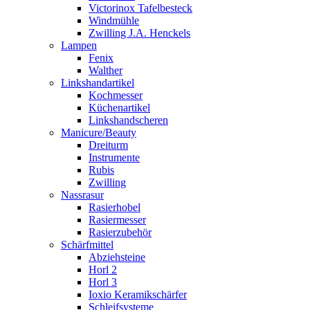
Victorinox Tafelbesteck
Windmühle
Zwilling J.A. Henckels
Lampen
Fenix
Walther
Linkshandartikel
Kochmesser
Küchenartikel
Linkshandscheren
Manicure/Beauty
Dreiturm
Instrumente
Rubis
Zwilling
Nassrasur
Rasierhobel
Rasiermesser
Rasierzubehör
Schärfmittel
Abziehsteine
Horl 2
Horl 3
Ioxio Keramikschärfer
Schleifsysteme