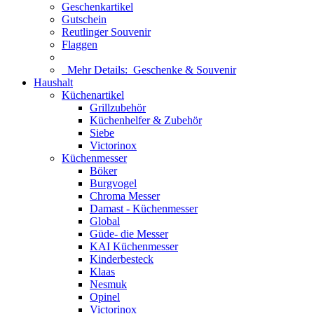
Geschenkartikel
Gutschein
Reutlinger Souvenir
Flaggen
Mehr Details:
Geschenke & Souvenir
Haushalt
Küchenartikel
Grillzubehör
Küchenhelfer & Zubehör
Siebe
Victorinox
Küchenmesser
Böker
Burgvogel
Chroma Messer
Damast - Küchenmesser
Global
Güde- die Messer
KAI Küchenmesser
Kinderbesteck
Klaas
Nesmuk
Opinel
Victorinox