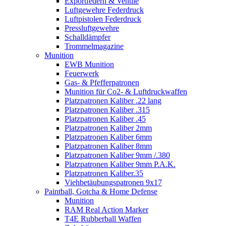
Exportfedern & Ventile
Luftgewehre Federdruck
Luftpistolen Federdruck
Pressluftgewehre
Schalldämpfer
Trommelmagazine
Munition
EWB Munition
Feuerwerk
Gas- & Pfefferpatronen
Munition für Co2- & Luftdruckwaffen
Platzpatronen Kaliber .22 lang
Platzpatronen Kaliber .315
Platzpatronen Kaliber .45
Platzpatronen Kaliber 2mm
Platzpatronen Kaliber 6mm
Platzpatronen Kaliber 8mm
Platzpatronen Kaliber 9mm /.380
Platzpatronen Kaliber 9mm P.A.K.
Platzpatronen Kaliber.35
Viehbetäubungspatronen 9x17
Paintball, Gotcha & Home Defense
Munition
RAM Real Action Marker
T4E Rubberball Waffen