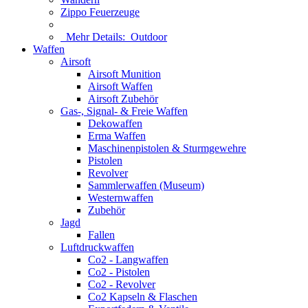
Zippo Feuerzeuge
Mehr Details:
Outdoor
Waffen
Airsoft
Airsoft Munition
Airsoft Waffen
Airsoft Zubehör
Gas-, Signal- & Freie Waffen
Dekowaffen
Erma Waffen
Maschinenpistolen & Sturmgewehre
Pistolen
Revolver
Sammlerwaffen (Museum)
Westernwaffen
Zubehör
Jagd
Fallen
Luftdruckwaffen
Co2 - Langwaffen
Co2 - Pistolen
Co2 - Revolver
Co2 Kapseln & Flaschen