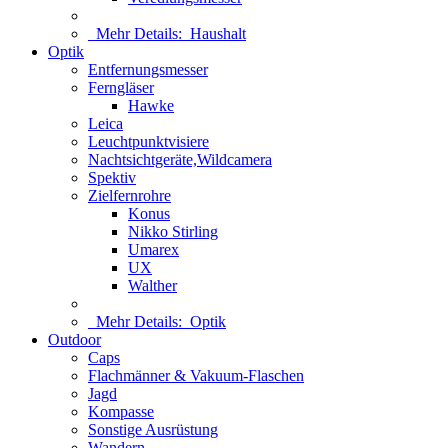
Mehr Details:
Haushalt
Optik
Entfernungsmesser
Ferngläser
Hawke
Leica
Leuchtpunktvisiere
Nachtsichtgeräte,Wildcamera
Spektiv
Zielfernrohre
Konus
Nikko Stirling
Umarex
UX
Walther
Mehr Details:
Optik
Outdoor
Caps
Flachmänner & Vakuum-Flaschen
Jagd
Kompasse
Sonstige Ausrüstung
Wandern