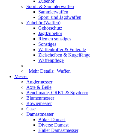
Zubehör
Sport- & Sammlerwaffen
Sammlerwaffen
Sport- und Jagdwaffen
Zubehör (Waffen)
Gehörschutz
Jagdzubehör
Riemen sonstiges
Sonstiges
Waffenkoffer & Futterale
Zielscheiben & Kugelfänge
Waffenpflege
Mehr Details:
Waffen
Messer
Anglermesser
Äxte & Beile
Benchmade, CRKT & Spyderco
Blumenmesser
Bowiemesser
Case
Damastmesser
Böker Damast
Diverse Damast
Haller Damastmesser