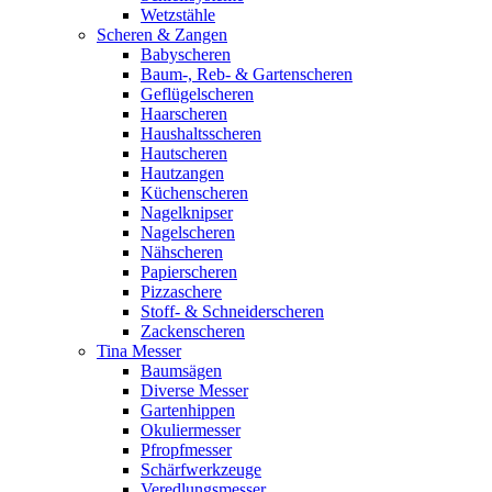
Wetzstähle
Scheren & Zangen
Babyscheren
Baum-, Reb- & Gartenscheren
Geflügelscheren
Haarscheren
Haushaltsscheren
Hautscheren
Hautzangen
Küchenscheren
Nagelknipser
Nagelscheren
Nähscheren
Papierscheren
Pizzaschere
Stoff- & Schneiderscheren
Zackenscheren
Tina Messer
Baumsägen
Diverse Messer
Gartenhippen
Okuliermesser
Pfropfmesser
Schärfwerkzeuge
Veredlungsmesser