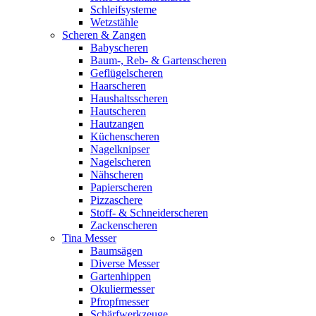
Schleifsysteme
Wetzstähle
Scheren & Zangen
Babyscheren
Baum-, Reb- & Gartenscheren
Geflügelscheren
Haarscheren
Haushaltsscheren
Hautscheren
Hautzangen
Küchenscheren
Nagelknipser
Nagelscheren
Nähscheren
Papierscheren
Pizzaschere
Stoff- & Schneiderscheren
Zackenscheren
Tina Messer
Baumsägen
Diverse Messer
Gartenhippen
Okuliermesser
Pfropfmesser
Schärfwerkzeuge