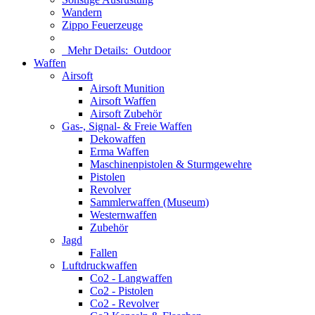
Wandern
Zippo Feuerzeuge
Mehr Details:
Outdoor
Waffen
Airsoft
Airsoft Munition
Airsoft Waffen
Airsoft Zubehör
Gas-, Signal- & Freie Waffen
Dekowaffen
Erma Waffen
Maschinenpistolen & Sturmgewehre
Pistolen
Revolver
Sammlerwaffen (Museum)
Westernwaffen
Zubehör
Jagd
Fallen
Luftdruckwaffen
Co2 - Langwaffen
Co2 - Pistolen
Co2 - Revolver