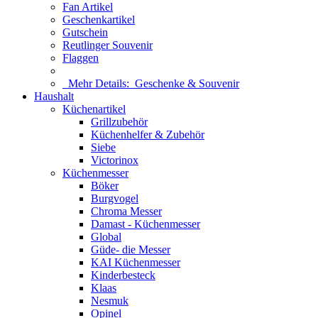
Fan Artikel
Geschenkartikel
Gutschein
Reutlinger Souvenir
Flaggen
Mehr Details:
Geschenke & Souvenir
Haushalt
Küchenartikel
Grillzubehör
Küchenhelfer & Zubehör
Siebe
Victorinox
Küchenmesser
Böker
Burgvogel
Chroma Messer
Damast - Küchenmesser
Global
Güde- die Messer
KAI Küchenmesser
Kinderbesteck
Klaas
Nesmuk
Opinel