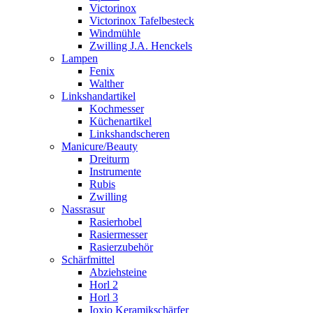
Victorinox
Victorinox Tafelbesteck
Windmühle
Zwilling J.A. Henckels
Lampen
Fenix
Walther
Linkshandartikel
Kochmesser
Küchenartikel
Linkshandscheren
Manicure/Beauty
Dreiturm
Instrumente
Rubis
Zwilling
Nassrasur
Rasierhobel
Rasiermesser
Rasierzubehör
Schärfmittel
Abziehsteine
Horl 2
Horl 3
Ioxio Keramikschärfer