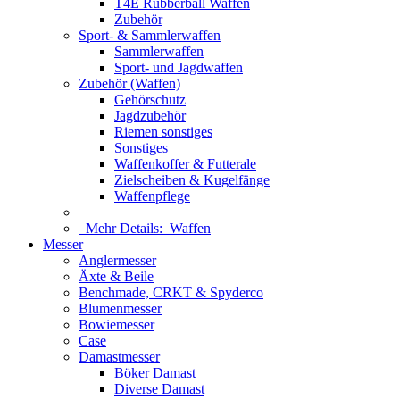
T4E Rubberball Waffen
Zubehör
Sport- & Sammlerwaffen
Sammlerwaffen
Sport- und Jagdwaffen
Zubehör (Waffen)
Gehörschutz
Jagdzubehör
Riemen sonstiges
Sonstiges
Waffenkoffer & Futterale
Zielscheiben & Kugelfänge
Waffenpflege
Mehr Details:
Waffen
Messer
Anglermesser
Äxte & Beile
Benchmade, CRKT & Spyderco
Blumenmesser
Bowiemesser
Case
Damastmesser
Böker Damast
Diverse Damast