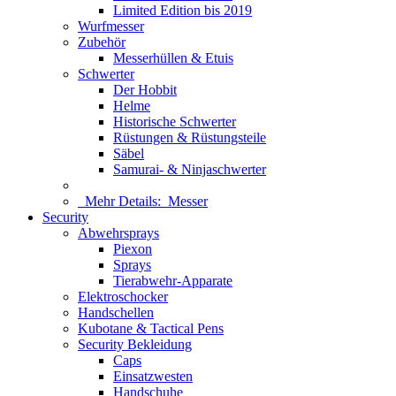
Limited Edition bis 2019
Wurfmesser
Zubehör
Messerhüllen & Etuis
Schwerter
Der Hobbit
Helme
Historische Schwerter
Rüstungen & Rüstungsteile
Säbel
Samurai- & Ninjaschwerter
Mehr Details:
Messer
Security
Abwehrsprays
Piexon
Sprays
Tierabwehr-Apparate
Elektroschocker
Handschellen
Kubotane & Tactical Pens
Security Bekleidung
Caps
Einsatzwesten
Handschuhe