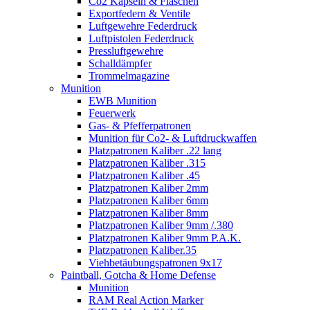
Co2 Kapseln & Flaschen
Exportfedern & Ventile
Luftgewehre Federdruck
Luftpistolen Federdruck
Pressluftgewehre
Schalldämpfer
Trommelmagazine
Munition
EWB Munition
Feuerwerk
Gas- & Pfefferpatronen
Munition für Co2- & Luftdruckwaffen
Platzpatronen Kaliber .22 lang
Platzpatronen Kaliber .315
Platzpatronen Kaliber .45
Platzpatronen Kaliber 2mm
Platzpatronen Kaliber 6mm
Platzpatronen Kaliber 8mm
Platzpatronen Kaliber 9mm /.380
Platzpatronen Kaliber 9mm P.A.K.
Platzpatronen Kaliber.35
Viehbetäubungspatronen 9x17
Paintball, Gotcha & Home Defense
Munition
RAM Real Action Marker