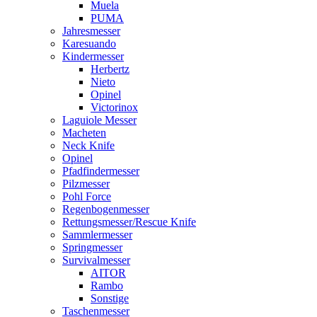
Muela
PUMA
Jahresmesser
Karesuando
Kindermesser
Herbertz
Nieto
Opinel
Victorinox
Laguiole Messer
Macheten
Neck Knife
Opinel
Pfadfindermesser
Pilzmesser
Pohl Force
Regenbogenmesser
Rettungsmesser/Rescue Knife
Sammlermesser
Springmesser
Survivalmesser
AITOR
Rambo
Sonstige
Taschenmesser