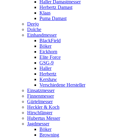
Haller Damastmesser
Herbertz Damast
Klaas
Puma Damast
Deejo
Dolche
Einhandmesser
BlackField
Böker
Eickhorn
Elite Force
GSG-9
Haller
Herbertz
Kershaw
Verschiedene Hersteller
Einsatzmesser
Finnenmesser
Gürtelmesser
Heckler & Koch
Hirschfänger
Hubertus Messer
Jagdmesser
Böker
Browning