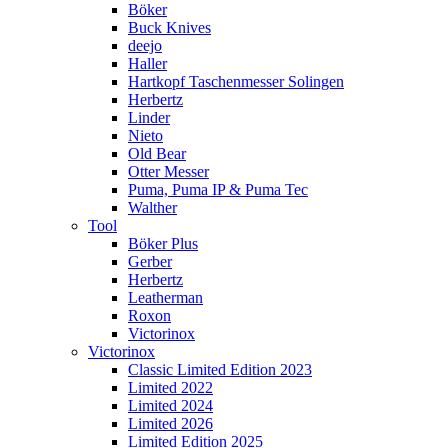
Böker
Buck Knives
deejo
Haller
Hartkopf Taschenmesser Solingen
Herbertz
Linder
Nieto
Old Bear
Otter Messer
Puma, Puma IP & Puma Tec
Walther
Tool
Böker Plus
Gerber
Herbertz
Leatherman
Roxon
Victorinox
Victorinox
Classic Limited Edition 2023
Limited 2022
Limited 2024
Limited 2026
Limited Edition 2025