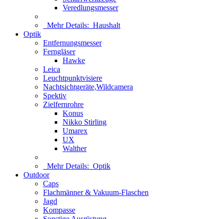
Veredlungsmesser
Mehr Details:
Haushalt
Optik
Entfernungsmesser
Ferngläser
Hawke
Leica
Leuchtpunktvisiere
Nachtsichtgeräte,Wildcamera
Spektiv
Zielfernrohre
Konus
Nikko Stirling
Umarex
UX
Walther
Mehr Details:
Optik
Outdoor
Caps
Flachmänner & Vakuum-Flaschen
Jagd
Kompasse
Sonstige Ausrüstung