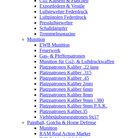
Co2 Kapseln & Flaschen
Exportfedern & Ventile
Luftgewehre Federdruck
Luftpistolen Federdruck
Pressluftgewehre
Schalldämpfer
Trommelmagazine
Munition
EWB Munition
Feuerwerk
Gas- & Pfefferpatronen
Munition für Co2- & Luftdruckwaffen
Platzpatronen Kaliber .22 lang
Platzpatronen Kaliber .315
Platzpatronen Kaliber .45
Platzpatronen Kaliber 2mm
Platzpatronen Kaliber 6mm
Platzpatronen Kaliber 8mm
Platzpatronen Kaliber 9mm /.380
Platzpatronen Kaliber 9mm P.A.K.
Platzpatronen Kaliber.35
Viehbetäubungspatronen 9x17
Paintball, Gotcha & Home Defense
Munition
RAM Real Action Marker