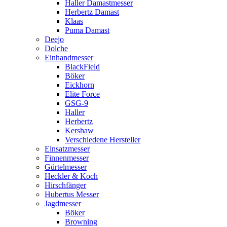
Haller Damastmesser
Herbertz Damast
Klaas
Puma Damast
Deejo
Dolche
Einhandmesser
BlackField
Böker
Eickhorn
Elite Force
GSG-9
Haller
Herbertz
Kershaw
Verschiedene Hersteller
Einsatzmesser
Finnenmesser
Gürtelmesser
Heckler & Koch
Hirschfänger
Hubertus Messer
Jagdmesser
Böker
Browning