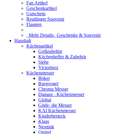
Fan Artikel
Geschenkartikel
Gutschein
Reutlinger Souvenir
Flaggen
Mehr Details:
Geschenke & Souvenir
Haushalt
Küchenartikel
Grillzubehör
Küchenhelfer & Zubehör
Siebe
Victorinox
Küchenmesser
Böker
Burgvogel
Chroma Messer
Damast - Küchenmesser
Global
Güde- die Messer
KAI Küchenmesser
Kinderbesteck
Klaas
Nesmuk
Opinel