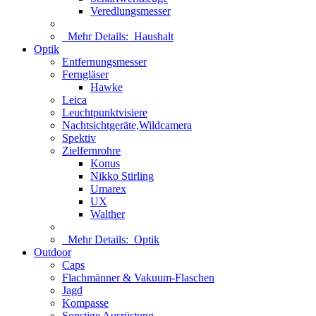
Veredlungsmesser
Mehr Details:
Haushalt
Optik
Entfernungsmesser
Ferngläser
Hawke
Leica
Leuchtpunktvisiere
Nachtsichtgeräte,Wildcamera
Spektiv
Zielfernrohre
Konus
Nikko Stirling
Umarex
UX
Walther
Mehr Details:
Optik
Outdoor
Caps
Flachmänner & Vakuum-Flaschen
Jagd
Kompasse
Sonstige Ausrüstung