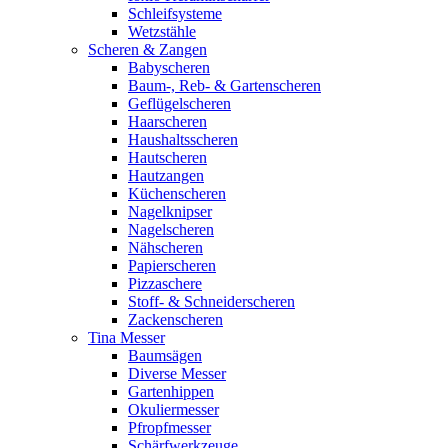
Schleifsysteme
Wetzstähle
Scheren & Zangen
Babyscheren
Baum-, Reb- & Gartenscheren
Geflügelscheren
Haarscheren
Haushaltsscheren
Hautscheren
Hautzangen
Küchenscheren
Nagelknipser
Nagelscheren
Nähscheren
Papierscheren
Pizzaschere
Stoff- & Schneiderscheren
Zackenscheren
Tina Messer
Baumsägen
Diverse Messer
Gartenhippen
Okuliermesser
Pfropfmesser
Schärfwerkzeuge