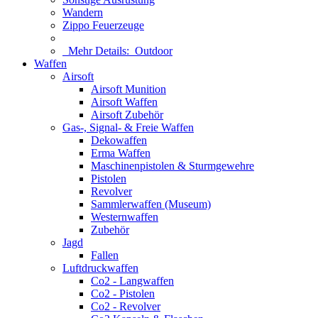
Wandern
Zippo Feuerzeuge
Mehr Details:
Outdoor
Waffen
Airsoft
Airsoft Munition
Airsoft Waffen
Airsoft Zubehör
Gas-, Signal- & Freie Waffen
Dekowaffen
Erma Waffen
Maschinenpistolen & Sturmgewehre
Pistolen
Revolver
Sammlerwaffen (Museum)
Westernwaffen
Zubehör
Jagd
Fallen
Luftdruckwaffen
Co2 - Langwaffen
Co2 - Pistolen
Co2 - Revolver