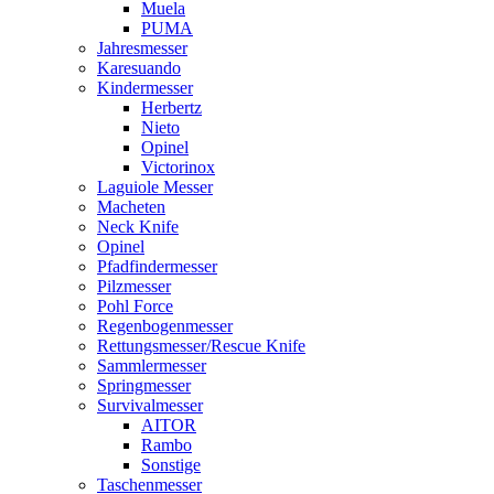
Muela
PUMA
Jahresmesser
Karesuando
Kindermesser
Herbertz
Nieto
Opinel
Victorinox
Laguiole Messer
Macheten
Neck Knife
Opinel
Pfadfindermesser
Pilzmesser
Pohl Force
Regenbogenmesser
Rettungsmesser/Rescue Knife
Sammlermesser
Springmesser
Survivalmesser
AITOR
Rambo
Sonstige
Taschenmesser