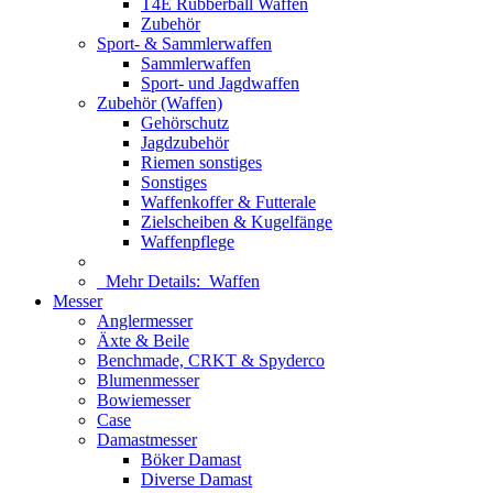
T4E Rubberball Waffen
Zubehör
Sport- & Sammlerwaffen
Sammlerwaffen
Sport- und Jagdwaffen
Zubehör (Waffen)
Gehörschutz
Jagdzubehör
Riemen sonstiges
Sonstiges
Waffenkoffer & Futterale
Zielscheiben & Kugelfänge
Waffenpflege
Mehr Details:
Waffen
Messer
Anglermesser
Äxte & Beile
Benchmade, CRKT & Spyderco
Blumenmesser
Bowiemesser
Case
Damastmesser
Böker Damast
Diverse Damast