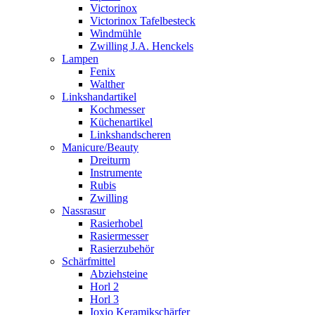
Victorinox
Victorinox Tafelbesteck
Windmühle
Zwilling J.A. Henckels
Lampen
Fenix
Walther
Linkshandartikel
Kochmesser
Küchenartikel
Linkshandscheren
Manicure/Beauty
Dreiturm
Instrumente
Rubis
Zwilling
Nassrasur
Rasierhobel
Rasiermesser
Rasierzubehör
Schärfmittel
Abziehsteine
Horl 2
Horl 3
Ioxio Keramikschärfer