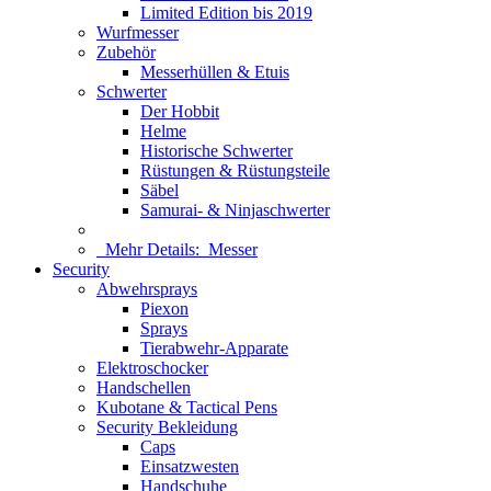
Limited Edition bis 2019
Wurfmesser
Zubehör
Messerhüllen & Etuis
Schwerter
Der Hobbit
Helme
Historische Schwerter
Rüstungen & Rüstungsteile
Säbel
Samurai- & Ninjaschwerter
Mehr Details:
Messer
Security
Abwehrsprays
Piexon
Sprays
Tierabwehr-Apparate
Elektroschocker
Handschellen
Kubotane & Tactical Pens
Security Bekleidung
Caps
Einsatzwesten
Handschuhe