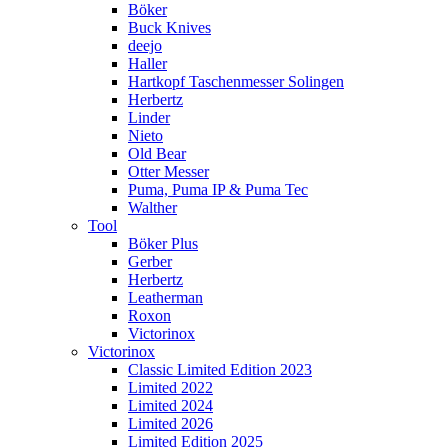
Böker
Buck Knives
deejo
Haller
Hartkopf Taschenmesser Solingen
Herbertz
Linder
Nieto
Old Bear
Otter Messer
Puma, Puma IP & Puma Tec
Walther
Tool
Böker Plus
Gerber
Herbertz
Leatherman
Roxon
Victorinox
Victorinox
Classic Limited Edition 2023
Limited 2022
Limited 2024
Limited 2026
Limited Edition 2025