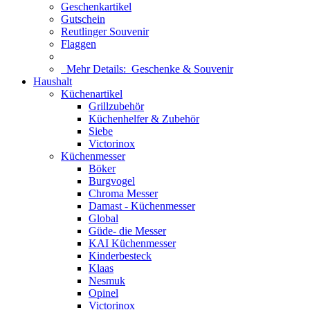
Geschenkartikel
Gutschein
Reutlinger Souvenir
Flaggen
Mehr Details:
Geschenke & Souvenir
Haushalt
Küchenartikel
Grillzubehör
Küchenhelfer & Zubehör
Siebe
Victorinox
Küchenmesser
Böker
Burgvogel
Chroma Messer
Damast - Küchenmesser
Global
Güde- die Messer
KAI Küchenmesser
Kinderbesteck
Klaas
Nesmuk
Opinel
Victorinox