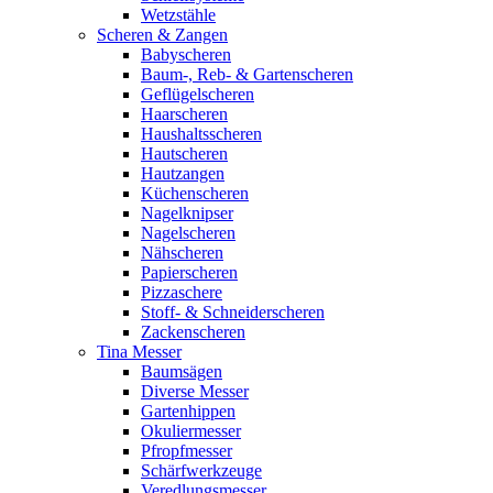
Wetzstähle
Scheren & Zangen
Babyscheren
Baum-, Reb- & Gartenscheren
Geflügelscheren
Haarscheren
Haushaltsscheren
Hautscheren
Hautzangen
Küchenscheren
Nagelknipser
Nagelscheren
Nähscheren
Papierscheren
Pizzaschere
Stoff- & Schneiderscheren
Zackenscheren
Tina Messer
Baumsägen
Diverse Messer
Gartenhippen
Okuliermesser
Pfropfmesser
Schärfwerkzeuge
Veredlungsmesser