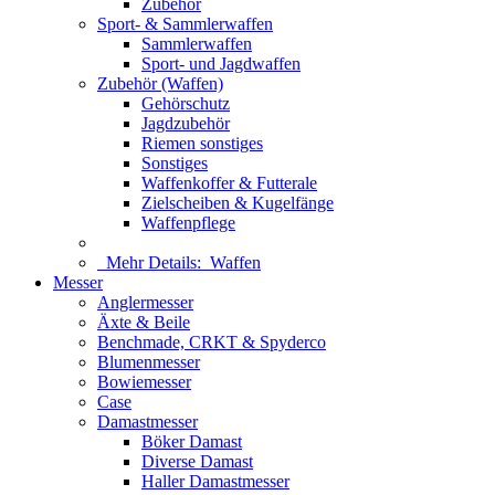
Zubehör
Sport- & Sammlerwaffen
Sammlerwaffen
Sport- und Jagdwaffen
Zubehör (Waffen)
Gehörschutz
Jagdzubehör
Riemen sonstiges
Sonstiges
Waffenkoffer & Futterale
Zielscheiben & Kugelfänge
Waffenpflege
Mehr Details:
Waffen
Messer
Anglermesser
Äxte & Beile
Benchmade, CRKT & Spyderco
Blumenmesser
Bowiemesser
Case
Damastmesser
Böker Damast
Diverse Damast
Haller Damastmesser