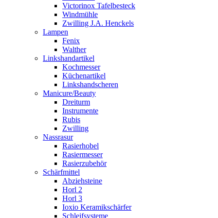
Victorinox Tafelbesteck
Windmühle
Zwilling J.A. Henckels
Lampen
Fenix
Walther
Linkshandartikel
Kochmesser
Küchenartikel
Linkshandscheren
Manicure/Beauty
Dreiturm
Instrumente
Rubis
Zwilling
Nassrasur
Rasierhobel
Rasiermesser
Rasierzubehör
Schärfmittel
Abziehsteine
Horl 2
Horl 3
Ioxio Keramikschärfer
Schleifsysteme