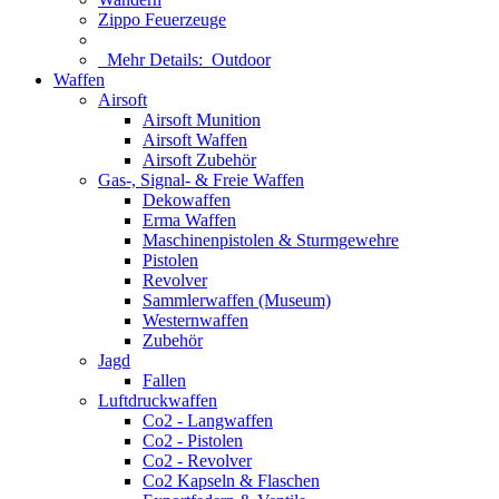
Zippo Feuerzeuge
Mehr Details:
Outdoor
Waffen
Airsoft
Airsoft Munition
Airsoft Waffen
Airsoft Zubehör
Gas-, Signal- & Freie Waffen
Dekowaffen
Erma Waffen
Maschinenpistolen & Sturmgewehre
Pistolen
Revolver
Sammlerwaffen (Museum)
Westernwaffen
Zubehör
Jagd
Fallen
Luftdruckwaffen
Co2 - Langwaffen
Co2 - Pistolen
Co2 - Revolver
Co2 Kapseln & Flaschen