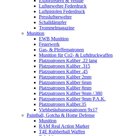
Exportfedern & Ventile
Luftgewehre Federdruck
Luftpistolen Federdruck
Pressluftgewehre
Schalldämpfer
Trommelmagazine
Munition
EWB Munition
Feuerwerk
Gas- & Pfefferpatronen
Munition für Co2- & Luftdruckwaffen
Platzpatronen Kaliber .22 lang
Platzpatronen Kaliber .315
Platzpatronen Kaliber .45
Platzpatronen Kaliber 2mm
Platzpatronen Kaliber 6mm
Platzpatronen Kaliber 8mm
Platzpatronen Kaliber 9mm /.380
Platzpatronen Kaliber 9mm P.A.K.
Platzpatronen Kaliber.35
Viehbetäubungspatronen 9x17
Paintball, Gotcha & Home Defense
Munition
RAM Real Action Marker
T4E Rubberball Waffen