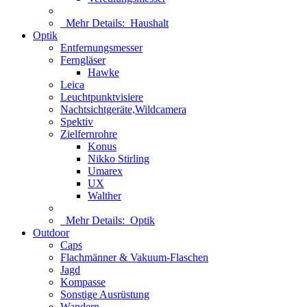
Mehr Details:
Haushalt
Optik
Entfernungsmesser
Ferngläser
Hawke
Leica
Leuchtpunktvisiere
Nachtsichtgeräte,Wildcamera
Spektiv
Zielfernrohre
Konus
Nikko Stirling
Umarex
UX
Walther
Mehr Details:
Optik
Outdoor
Caps
Flachmänner & Vakuum-Flaschen
Jagd
Kompasse
Sonstige Ausrüstung
Wandern