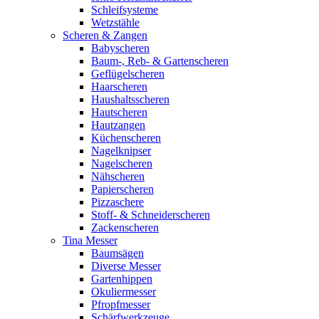
Schleifsysteme
Wetzstähle
Scheren & Zangen
Babyscheren
Baum-, Reb- & Gartenscheren
Geflügelscheren
Haarscheren
Haushaltsscheren
Hautscheren
Hautzangen
Küchenscheren
Nagelknipser
Nagelscheren
Nähscheren
Papierscheren
Pizzaschere
Stoff- & Schneiderscheren
Zackenscheren
Tina Messer
Baumsägen
Diverse Messer
Gartenhippen
Okuliermesser
Pfropfmesser
Schärfwerkzeuge