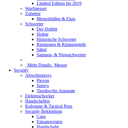
Limited Edition bis 2019
Wurfmesser
Zubehör
Messerhüllen & Etuis
Schwerter
Der Hobbit
Helme
Historische Schwerter
Rüstungen & Rüstungsteile
Säbel
Samurai- & Ninjaschwerter
Mehr Details:
Messer
Security
Abwehrsprays
Piexon
Sprays
Tierabwehr-Apparate
Elektroschocker
Handschellen
Kubotane & Tactical Pens
Security Bekleidung
Caps
Einsatzwesten
Handschuhe