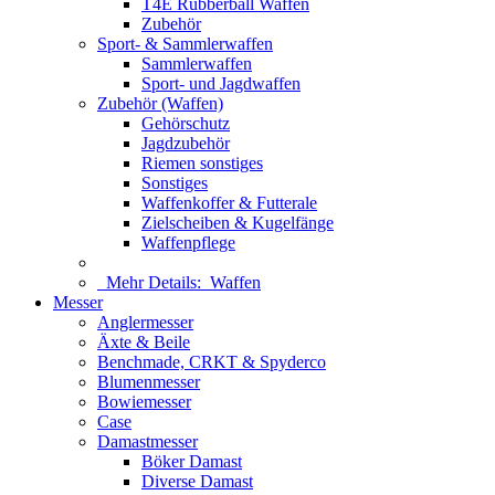
T4E Rubberball Waffen
Zubehör
Sport- & Sammlerwaffen
Sammlerwaffen
Sport- und Jagdwaffen
Zubehör (Waffen)
Gehörschutz
Jagdzubehör
Riemen sonstiges
Sonstiges
Waffenkoffer & Futterale
Zielscheiben & Kugelfänge
Waffenpflege
Mehr Details:
Waffen
Messer
Anglermesser
Äxte & Beile
Benchmade, CRKT & Spyderco
Blumenmesser
Bowiemesser
Case
Damastmesser
Böker Damast
Diverse Damast