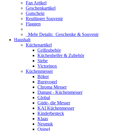
Fan Artikel
Geschenkartikel
Gutschein
Reutlinger Souvenir
Flaggen
Mehr Details:
Geschenke & Souvenir
Haushalt
Küchenartikel
Grillzubehör
Küchenhelfer & Zubehör
Siebe
Victorinox
Küchenmesser
Böker
Burgvogel
Chroma Messer
Damast - Küchenmesser
Global
Güde- die Messer
KAI Küchenmesser
Kinderbesteck
Klaas
Nesmuk
Opinel