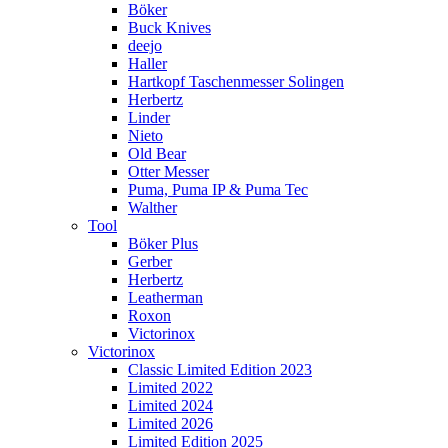
Böker
Buck Knives
deejo
Haller
Hartkopf Taschenmesser Solingen
Herbertz
Linder
Nieto
Old Bear
Otter Messer
Puma, Puma IP & Puma Tec
Walther
Tool
Böker Plus
Gerber
Herbertz
Leatherman
Roxon
Victorinox
Victorinox
Classic Limited Edition 2023
Limited 2022
Limited 2024
Limited 2026
Limited Edition 2025