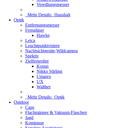
Veredlungsmesser
Mehr Details:
Haushalt
Optik
Entfernungsmesser
Ferngläser
Hawke
Leica
Leuchtpunktvisiere
Nachtsichtgeräte,Wildcamera
Spektiv
Zielfernrohre
Konus
Nikko Stirling
Umarex
UX
Walther
Mehr Details:
Optik
Outdoor
Caps
Flachmänner & Vakuum-Flaschen
Jagd
Kompasse
Sonstige Ausrüstung