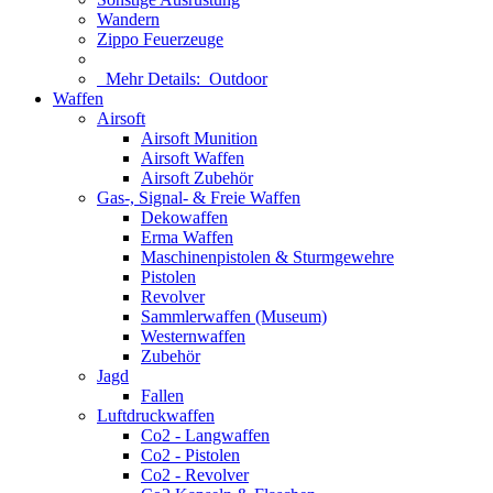
Wandern
Zippo Feuerzeuge
Mehr Details:
Outdoor
Waffen
Airsoft
Airsoft Munition
Airsoft Waffen
Airsoft Zubehör
Gas-, Signal- & Freie Waffen
Dekowaffen
Erma Waffen
Maschinenpistolen & Sturmgewehre
Pistolen
Revolver
Sammlerwaffen (Museum)
Westernwaffen
Zubehör
Jagd
Fallen
Luftdruckwaffen
Co2 - Langwaffen
Co2 - Pistolen
Co2 - Revolver