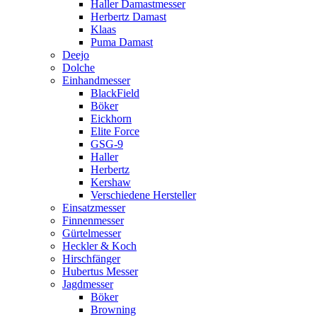
Haller Damastmesser
Herbertz Damast
Klaas
Puma Damast
Deejo
Dolche
Einhandmesser
BlackField
Böker
Eickhorn
Elite Force
GSG-9
Haller
Herbertz
Kershaw
Verschiedene Hersteller
Einsatzmesser
Finnenmesser
Gürtelmesser
Heckler & Koch
Hirschfänger
Hubertus Messer
Jagdmesser
Böker
Browning