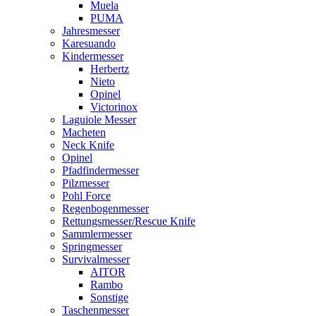
Muela
PUMA
Jahresmesser
Karesuando
Kindermesser
Herbertz
Nieto
Opinel
Victorinox
Laguiole Messer
Macheten
Neck Knife
Opinel
Pfadfindermesser
Pilzmesser
Pohl Force
Regenbogenmesser
Rettungsmesser/Rescue Knife
Sammlermesser
Springmesser
Survivalmesser
AITOR
Rambo
Sonstige
Taschenmesser