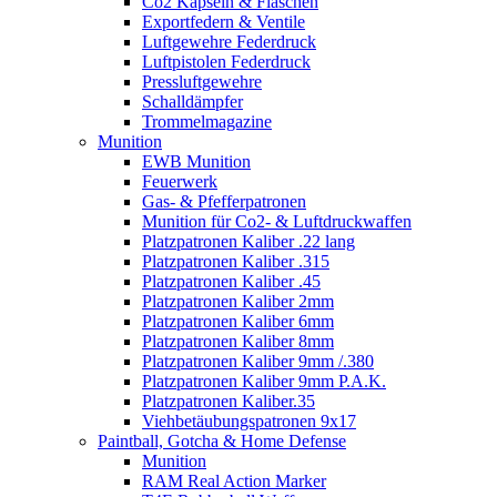
Co2 Kapseln & Flaschen
Exportfedern & Ventile
Luftgewehre Federdruck
Luftpistolen Federdruck
Pressluftgewehre
Schalldämpfer
Trommelmagazine
Munition
EWB Munition
Feuerwerk
Gas- & Pfefferpatronen
Munition für Co2- & Luftdruckwaffen
Platzpatronen Kaliber .22 lang
Platzpatronen Kaliber .315
Platzpatronen Kaliber .45
Platzpatronen Kaliber 2mm
Platzpatronen Kaliber 6mm
Platzpatronen Kaliber 8mm
Platzpatronen Kaliber 9mm /.380
Platzpatronen Kaliber 9mm P.A.K.
Platzpatronen Kaliber.35
Viehbetäubungspatronen 9x17
Paintball, Gotcha & Home Defense
Munition
RAM Real Action Marker