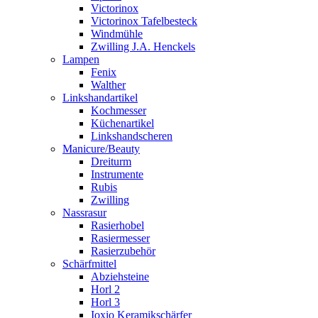
Victorinox
Victorinox Tafelbesteck
Windmühle
Zwilling J.A. Henckels
Lampen
Fenix
Walther
Linkshandartikel
Kochmesser
Küchenartikel
Linkshandscheren
Manicure/Beauty
Dreiturm
Instrumente
Rubis
Zwilling
Nassrasur
Rasierhobel
Rasiermesser
Rasierzubehör
Schärfmittel
Abziehsteine
Horl 2
Horl 3
Ioxio Keramikschärfer