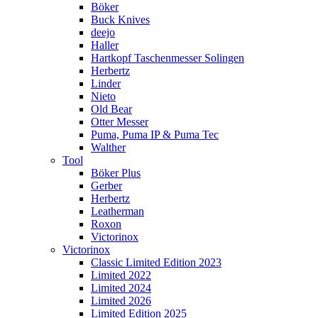
Böker
Buck Knives
deejo
Haller
Hartkopf Taschenmesser Solingen
Herbertz
Linder
Nieto
Old Bear
Otter Messer
Puma, Puma IP & Puma Tec
Walther
Tool
Böker Plus
Gerber
Herbertz
Leatherman
Roxon
Victorinox
Victorinox
Classic Limited Edition 2023
Limited 2022
Limited 2024
Limited 2026
Limited Edition 2025