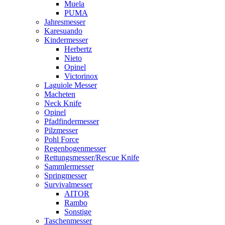
Muela
PUMA
Jahresmesser
Karesuando
Kindermesser
Herbertz
Nieto
Opinel
Victorinox
Laguiole Messer
Macheten
Neck Knife
Opinel
Pfadfindermesser
Pilzmesser
Pohl Force
Regenbogenmesser
Rettungsmesser/Rescue Knife
Sammlermesser
Springmesser
Survivalmesser
AITOR
Rambo
Sonstige
Taschenmesser