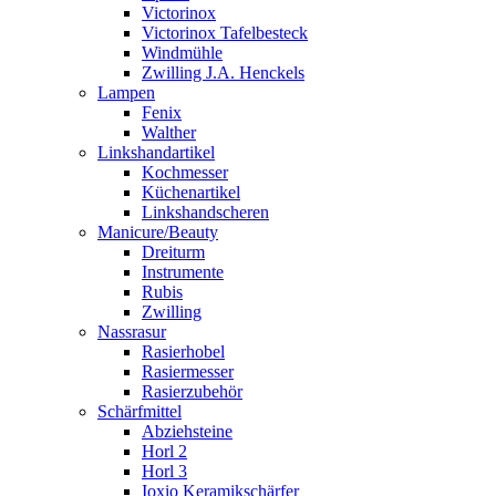
Victorinox
Victorinox Tafelbesteck
Windmühle
Zwilling J.A. Henckels
Lampen
Fenix
Walther
Linkshandartikel
Kochmesser
Küchenartikel
Linkshandscheren
Manicure/Beauty
Dreiturm
Instrumente
Rubis
Zwilling
Nassrasur
Rasierhobel
Rasiermesser
Rasierzubehör
Schärfmittel
Abziehsteine
Horl 2
Horl 3
Ioxio Keramikschärfer