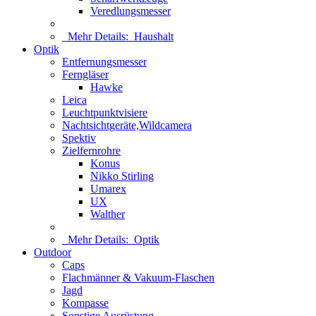
Veredlungsmesser
Mehr Details:
Haushalt
Optik
Entfernungsmesser
Ferngläser
Hawke
Leica
Leuchtpunktvisiere
Nachtsichtgeräte,Wildcamera
Spektiv
Zielfernrohre
Konus
Nikko Stirling
Umarex
UX
Walther
Mehr Details:
Optik
Outdoor
Caps
Flachmänner & Vakuum-Flaschen
Jagd
Kompasse
Sonstige Ausrüstung