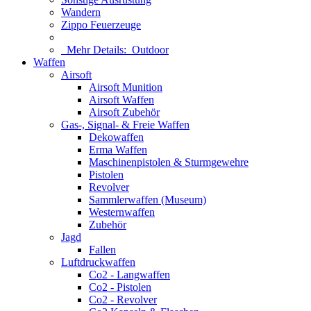
Wandern
Zippo Feuerzeuge
Mehr Details:
Outdoor
Waffen
Airsoft
Airsoft Munition
Airsoft Waffen
Airsoft Zubehör
Gas-, Signal- & Freie Waffen
Dekowaffen
Erma Waffen
Maschinenpistolen & Sturmgewehre
Pistolen
Revolver
Sammlerwaffen (Museum)
Westernwaffen
Zubehör
Jagd
Fallen
Luftdruckwaffen
Co2 - Langwaffen
Co2 - Pistolen
Co2 - Revolver