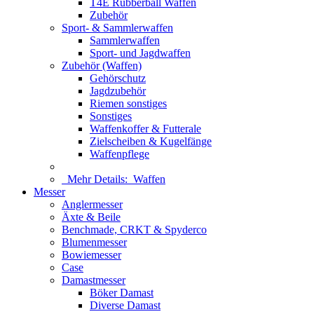
T4E Rubberball Waffen
Zubehör
Sport- & Sammlerwaffen
Sammlerwaffen
Sport- und Jagdwaffen
Zubehör (Waffen)
Gehörschutz
Jagdzubehör
Riemen sonstiges
Sonstiges
Waffenkoffer & Futterale
Zielscheiben & Kugelfänge
Waffenpflege
Mehr Details:
Waffen
Messer
Anglermesser
Äxte & Beile
Benchmade, CRKT & Spyderco
Blumenmesser
Bowiemesser
Case
Damastmesser
Böker Damast
Diverse Damast