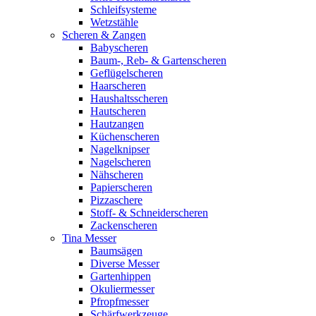
Schleifsysteme
Wetzstähle
Scheren & Zangen
Babyscheren
Baum-, Reb- & Gartenscheren
Geflügelscheren
Haarscheren
Haushaltsscheren
Hautscheren
Hautzangen
Küchenscheren
Nagelknipser
Nagelscheren
Nähscheren
Papierscheren
Pizzaschere
Stoff- & Schneiderscheren
Zackenscheren
Tina Messer
Baumsägen
Diverse Messer
Gartenhippen
Okuliermesser
Pfropfmesser
Schärfwerkzeuge