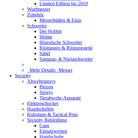
Limited Edition bis 2019
Wurfmesser
Zubehör
Messerhüllen & Etuis
Schwerter
Der Hobbit
Helme
Historische Schwerter
Rüstungen & Rüstungsteile
Säbel
Samurai- & Ninjaschwerter
Mehr Details:
Messer
Security
Abwehrsprays
Piexon
Sprays
Tierabwehr-Apparate
Elektroschocker
Handschellen
Kubotane & Tactical Pens
Security Bekleidung
Caps
Einsatzwesten
Handschuhe