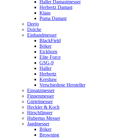
Haller Damastmesser
Herbertz Damast
Klaas
Puma Damast
Deejo
Dolche
Einhandmesser
BlackField
Böker
Eickhorn
Elite Force
GSG-9
Haller
Herbertz
Kershaw
Verschiedene Hersteller
Einsatzmesser
Finnenmesser
Gürtelmesser
Heckler & Koch
Hirschfänger
Hubertus Messer
Jagdmesser
Böker
Browning