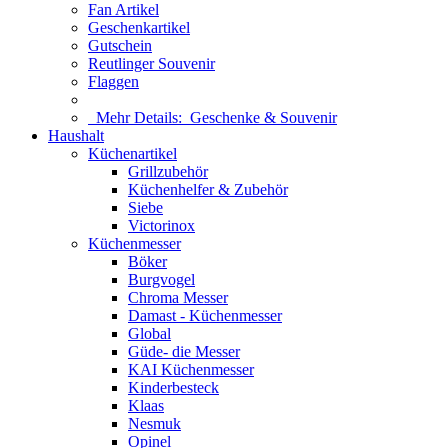
Fan Artikel
Geschenkartikel
Gutschein
Reutlinger Souvenir
Flaggen
Mehr Details:
Geschenke & Souvenir
Haushalt
Küchenartikel
Grillzubehör
Küchenhelfer & Zubehör
Siebe
Victorinox
Küchenmesser
Böker
Burgvogel
Chroma Messer
Damast - Küchenmesser
Global
Güde- die Messer
KAI Küchenmesser
Kinderbesteck
Klaas
Nesmuk
Opinel