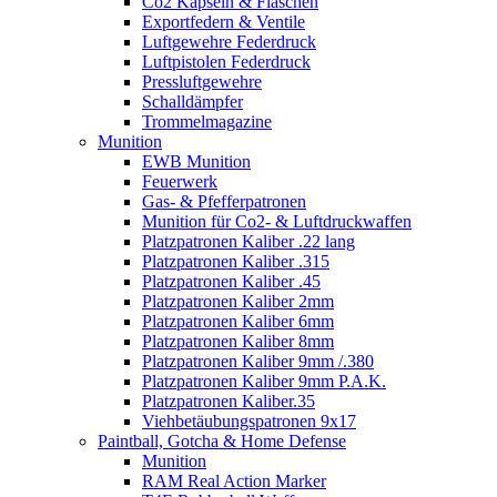
Co2 Kapseln & Flaschen
Exportfedern & Ventile
Luftgewehre Federdruck
Luftpistolen Federdruck
Pressluftgewehre
Schalldämpfer
Trommelmagazine
Munition
EWB Munition
Feuerwerk
Gas- & Pfefferpatronen
Munition für Co2- & Luftdruckwaffen
Platzpatronen Kaliber .22 lang
Platzpatronen Kaliber .315
Platzpatronen Kaliber .45
Platzpatronen Kaliber 2mm
Platzpatronen Kaliber 6mm
Platzpatronen Kaliber 8mm
Platzpatronen Kaliber 9mm /.380
Platzpatronen Kaliber 9mm P.A.K.
Platzpatronen Kaliber.35
Viehbetäubungspatronen 9x17
Paintball, Gotcha & Home Defense
Munition
RAM Real Action Marker