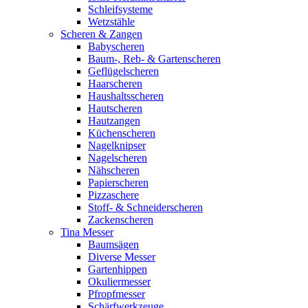
Schleifsysteme
Wetzstähle
Scheren & Zangen
Babyscheren
Baum-, Reb- & Gartenscheren
Geflügelscheren
Haarscheren
Haushaltsscheren
Hautscheren
Hautzangen
Küchenscheren
Nagelknipser
Nagelscheren
Nähscheren
Papierscheren
Pizzaschere
Stoff- & Schneiderscheren
Zackenscheren
Tina Messer
Baumsägen
Diverse Messer
Gartenhippen
Okuliermesser
Pfropfmesser
Schärfwerkzeuge