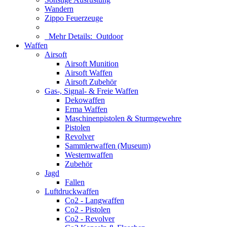
Wandern
Zippo Feuerzeuge
Mehr Details:
Outdoor
Waffen
Airsoft
Airsoft Munition
Airsoft Waffen
Airsoft Zubehör
Gas-, Signal- & Freie Waffen
Dekowaffen
Erma Waffen
Maschinenpistolen & Sturmgewehre
Pistolen
Revolver
Sammlerwaffen (Museum)
Westernwaffen
Zubehör
Jagd
Fallen
Luftdruckwaffen
Co2 - Langwaffen
Co2 - Pistolen
Co2 - Revolver