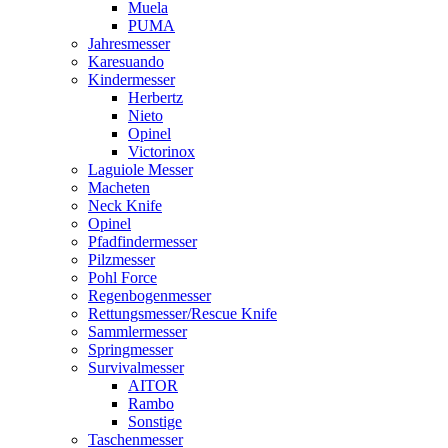
Muela
PUMA
Jahresmesser
Karesuando
Kindermesser
Herbertz
Nieto
Opinel
Victorinox
Laguiole Messer
Macheten
Neck Knife
Opinel
Pfadfindermesser
Pilzmesser
Pohl Force
Regenbogenmesser
Rettungsmesser/Rescue Knife
Sammlermesser
Springmesser
Survivalmesser
AITOR
Rambo
Sonstige
Taschenmesser