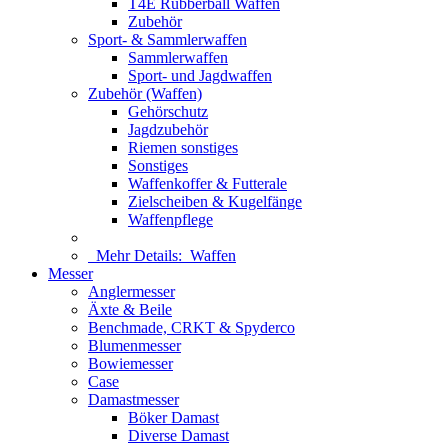
T4E Rubberball Waffen
Zubehör
Sport- & Sammlerwaffen
Sammlerwaffen
Sport- und Jagdwaffen
Zubehör (Waffen)
Gehörschutz
Jagdzubehör
Riemen sonstiges
Sonstiges
Waffenkoffer & Futterale
Zielscheiben & Kugelfänge
Waffenpflege
Mehr Details:
Waffen
Messer
Anglermesser
Äxte & Beile
Benchmade, CRKT & Spyderco
Blumenmesser
Bowiemesser
Case
Damastmesser
Böker Damast
Diverse Damast