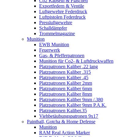
Co2 Kapseln & Flaschen
Exportfedern & Ventile
Luftgewehre Federdruck
Luftpistolen Federdruck
Pressluftgewehre
Schalldämpfer
Trommelmagazine
Munition
EWB Munition
Feuerwerk
Gas- & Pfefferpatronen
Munition für Co2- & Luftdruckwaffen
Platzpatronen Kaliber .22 lang
Platzpatronen Kaliber .315
Platzpatronen Kaliber .45
Platzpatronen Kaliber 2mm
Platzpatronen Kaliber 6mm
Platzpatronen Kaliber 8mm
Platzpatronen Kaliber 9mm /.380
Platzpatronen Kaliber 9mm P.A.K.
Platzpatronen Kaliber.35
Viehbetäubungspatronen 9x17
Paintball, Gotcha & Home Defense
Munition
RAM Real Action Marker