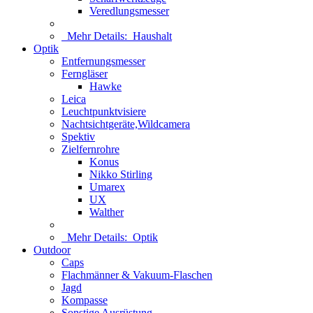
Veredlungsmesser
Mehr Details:
Haushalt
Optik
Entfernungsmesser
Ferngläser
Hawke
Leica
Leuchtpunktvisiere
Nachtsichtgeräte,Wildcamera
Spektiv
Zielfernrohre
Konus
Nikko Stirling
Umarex
UX
Walther
Mehr Details:
Optik
Outdoor
Caps
Flachmänner & Vakuum-Flaschen
Jagd
Kompasse
Sonstige Ausrüstung