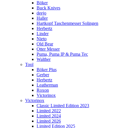
Böker
Buck Knives
deejo
Haller
Hartkopf Taschenmesser Solingen
Herbertz
Linder
Nieto
Old Bear
Otter Messer
Puma, Puma IP & Puma Tec
Walther
Tool
Böker Plus
Gerber
Herbertz
Leatherman
Roxon
Victorinox
Victorinox
Classic Limited Edition 2023
Limited 2022
Limited 2024
Limited 2026
Limited Edition 2025