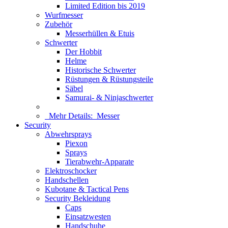
Limited Edition bis 2019
Wurfmesser
Zubehör
Messerhüllen & Etuis
Schwerter
Der Hobbit
Helme
Historische Schwerter
Rüstungen & Rüstungsteile
Säbel
Samurai- & Ninjaschwerter
Mehr Details:
Messer
Security
Abwehrsprays
Piexon
Sprays
Tierabwehr-Apparate
Elektroschocker
Handschellen
Kubotane & Tactical Pens
Security Bekleidung
Caps
Einsatzwesten
Handschuhe