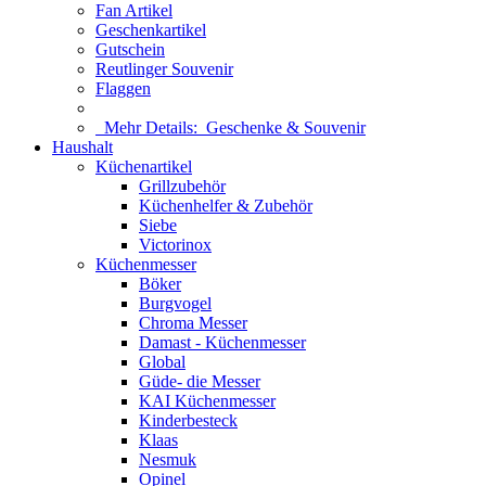
Fan Artikel
Geschenkartikel
Gutschein
Reutlinger Souvenir
Flaggen
Mehr Details:
Geschenke & Souvenir
Haushalt
Küchenartikel
Grillzubehör
Küchenhelfer & Zubehör
Siebe
Victorinox
Küchenmesser
Böker
Burgvogel
Chroma Messer
Damast - Küchenmesser
Global
Güde- die Messer
KAI Küchenmesser
Kinderbesteck
Klaas
Nesmuk
Opinel