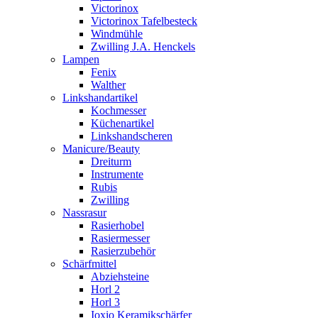
Victorinox
Victorinox Tafelbesteck
Windmühle
Zwilling J.A. Henckels
Lampen
Fenix
Walther
Linkshandartikel
Kochmesser
Küchenartikel
Linkshandscheren
Manicure/Beauty
Dreiturm
Instrumente
Rubis
Zwilling
Nassrasur
Rasierhobel
Rasiermesser
Rasierzubehör
Schärfmittel
Abziehsteine
Horl 2
Horl 3
Ioxio Keramikschärfer