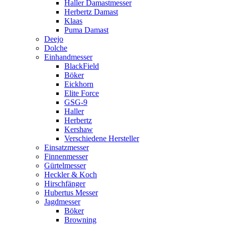
Haller Damastmesser
Herbertz Damast
Klaas
Puma Damast
Deejo
Dolche
Einhandmesser
BlackField
Böker
Eickhorn
Elite Force
GSG-9
Haller
Herbertz
Kershaw
Verschiedene Hersteller
Einsatzmesser
Finnenmesser
Gürtelmesser
Heckler & Koch
Hirschfänger
Hubertus Messer
Jagdmesser
Böker
Browning