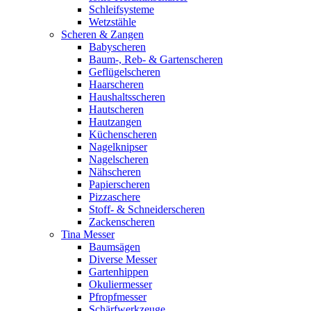
Schleifsysteme
Wetzstähle
Scheren & Zangen
Babyscheren
Baum-, Reb- & Gartenscheren
Geflügelscheren
Haarscheren
Haushaltsscheren
Hautscheren
Hautzangen
Küchenscheren
Nagelknipser
Nagelscheren
Nähscheren
Papierscheren
Pizzaschere
Stoff- & Schneiderscheren
Zackenscheren
Tina Messer
Baumsägen
Diverse Messer
Gartenhippen
Okuliermesser
Pfropfmesser
Schärfwerkzeuge