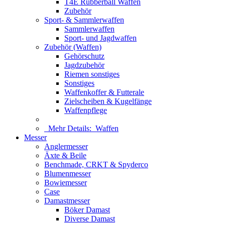
T4E Rubberball Waffen
Zubehör
Sport- & Sammlerwaffen
Sammlerwaffen
Sport- und Jagdwaffen
Zubehör (Waffen)
Gehörschutz
Jagdzubehör
Riemen sonstiges
Sonstiges
Waffenkoffer & Futterale
Zielscheiben & Kugelfänge
Waffenpflege
Mehr Details:
Waffen
Messer
Anglermesser
Äxte & Beile
Benchmade, CRKT & Spyderco
Blumenmesser
Bowiemesser
Case
Damastmesser
Böker Damast
Diverse Damast