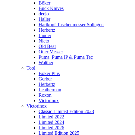
Böker
Buck Knives
deejo
Haller
Hartkopf Taschenmesser Solingen
Herbertz
Linder
Nieto
Old Bear
Otter Messer
Puma, Puma IP & Puma Tec
Walther
Tool
Böker Plus
Gerber
Herbertz
Leatherman
Roxon
Victorinox
Victorinox
Classic Limited Edition 2023
Limited 2022
Limited 2024
Limited 2026
Limited Edition 2025