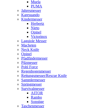
Muela
PUMA
Jahresmesser
Karesuando
Kindermesser
Herbertz
Nieto
Opinel
Victorinox
Laguiole Messer
Macheten
Neck Knife
Opinel
Pfadfindermesser
Pilzmesser
Pohl Force
Regenbogenmesser
Rettungsmesser/Rescue Knife
Sammlermesser
Springmesser
Survivalmesser
AITOR
Rambo
Sonstige
Taschenmesser