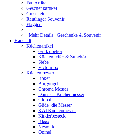
Fan Artikel
Geschenkartikel
Gutschein
Reutlinger Souvenir
Flaggen
Mehr Details:
Geschenke & Souvenir
Haushalt
Küchenartikel
Grillzubehör
Küchenhelfer & Zubehör
Siebe
Victorinox
Küchenmesser
Böker
Burgvogel
Chroma Messer
Damast - Küchenmesser
Global
Güde- die Messer
KAI Küchenmesser
Kinderbesteck
Klaas
Nesmuk
Opinel