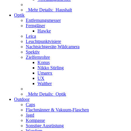
Mehr Details:
Haushalt
Optik
Entfernungsmesser
Ferngläser
Hawke
Leica
Leuchtpunktvisiere
Nachtsichtgeräte,Wildcamera
Spektiv
Zielfernrohre
Konus
Nikko Stirling
Umarex
UX
Walther
Mehr Details:
Optik
Outdoor
Caps
Flachmänner & Vakuum-Flaschen
Jagd
Kompasse
Sonstige Ausrüstung
Wandern