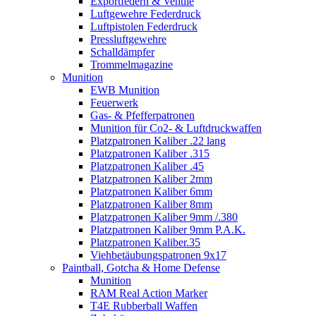
Exportfedern & Ventile
Luftgewehre Federdruck
Luftpistolen Federdruck
Pressluftgewehre
Schalldämpfer
Trommelmagazine
Munition
EWB Munition
Feuerwerk
Gas- & Pfefferpatronen
Munition für Co2- & Luftdruckwaffen
Platzpatronen Kaliber .22 lang
Platzpatronen Kaliber .315
Platzpatronen Kaliber .45
Platzpatronen Kaliber 2mm
Platzpatronen Kaliber 6mm
Platzpatronen Kaliber 8mm
Platzpatronen Kaliber 9mm /.380
Platzpatronen Kaliber 9mm P.A.K.
Platzpatronen Kaliber.35
Viehbetäubungspatronen 9x17
Paintball, Gotcha & Home Defense
Munition
RAM Real Action Marker
T4E Rubberball Waffen