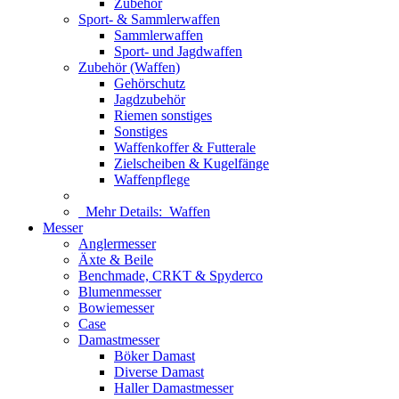
Zubehör
Sport- & Sammlerwaffen
Sammlerwaffen
Sport- und Jagdwaffen
Zubehör (Waffen)
Gehörschutz
Jagdzubehör
Riemen sonstiges
Sonstiges
Waffenkoffer & Futterale
Zielscheiben & Kugelfänge
Waffenpflege
Mehr Details:
Waffen
Messer
Anglermesser
Äxte & Beile
Benchmade, CRKT & Spyderco
Blumenmesser
Bowiemesser
Case
Damastmesser
Böker Damast
Diverse Damast
Haller Damastmesser