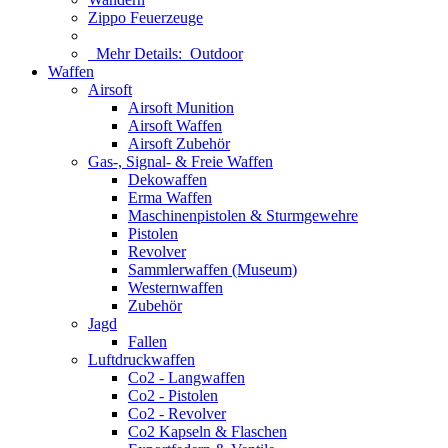
Zippo Feuerzeuge
Mehr Details:
Outdoor
Waffen
Airsoft
Airsoft Munition
Airsoft Waffen
Airsoft Zubehör
Gas-, Signal- & Freie Waffen
Dekowaffen
Erma Waffen
Maschinenpistolen & Sturmgewehre
Pistolen
Revolver
Sammlerwaffen (Museum)
Westernwaffen
Zubehör
Jagd
Fallen
Luftdruckwaffen
Co2 - Langwaffen
Co2 - Pistolen
Co2 - Revolver
Co2 Kapseln & Flaschen