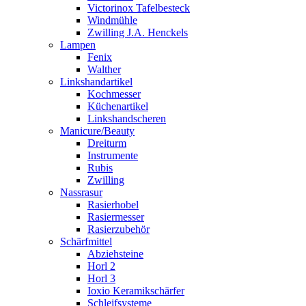
Victorinox Tafelbesteck
Windmühle
Zwilling J.A. Henckels
Lampen
Fenix
Walther
Linkshandartikel
Kochmesser
Küchenartikel
Linkshandscheren
Manicure/Beauty
Dreiturm
Instrumente
Rubis
Zwilling
Nassrasur
Rasierhobel
Rasiermesser
Rasierzubehör
Schärfmittel
Abziehsteine
Horl 2
Horl 3
Ioxio Keramikschärfer
Schleifsysteme