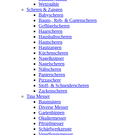
Wetzstähle
Scheren & Zangen
Babyscheren
Baum-, Reb- & Gartenscheren
Geflügelscheren
Haarscheren
Haushaltsscheren
Hautscheren
Hautzangen
Küchenscheren
Nagelknipser
Nagelscheren
Nähscheren
Papierscheren
Pizzaschere
Stoff- & Schneiderscheren
Zackenscheren
Tina Messer
Baumsägen
Diverse Messer
Gartenhippen
Okuliermesser
Pfropfmesser
Schärfwerkzeuge
Veredlungsmesser