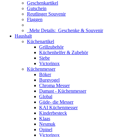
Geschenkartikel
Gutschein
Reutlinger Souvenir
Flaggen
Mehr Details:
Geschenke & Souvenir
Haushalt
Küchenartikel
Grillzubehör
Küchenhelfer & Zubehör
Siebe
Victorinox
Küchenmesser
Böker
Burgvogel
Chroma Messer
Damast - Küchenmesser
Global
Güde- die Messer
KAI Küchenmesser
Kinderbesteck
Klaas
Nesmuk
Opinel
Victorinox