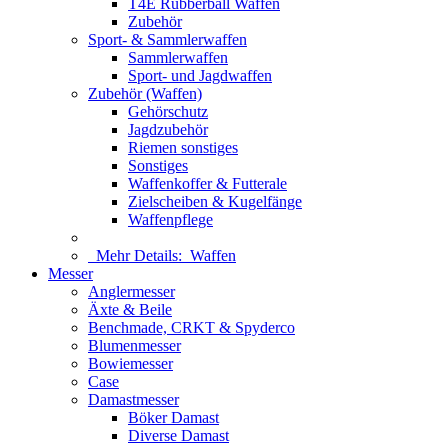
T4E Rubberball Waffen
Zubehör
Sport- & Sammlerwaffen
Sammlerwaffen
Sport- und Jagdwaffen
Zubehör (Waffen)
Gehörschutz
Jagdzubehör
Riemen sonstiges
Sonstiges
Waffenkoffer & Futterale
Zielscheiben & Kugelfänge
Waffenpflege
Mehr Details:
Waffen
Messer
Anglermesser
Äxte & Beile
Benchmade, CRKT & Spyderco
Blumenmesser
Bowiemesser
Case
Damastmesser
Böker Damast
Diverse Damast