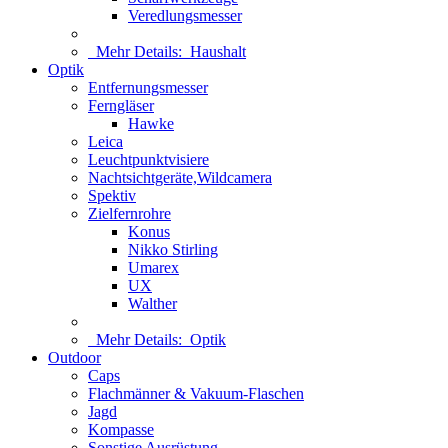
Veredlungsmesser
Mehr Details:
Haushalt
Optik
Entfernungsmesser
Ferngläser
Hawke
Leica
Leuchtpunktvisiere
Nachtsichtgeräte,Wildcamera
Spektiv
Zielfernrohre
Konus
Nikko Stirling
Umarex
UX
Walther
Mehr Details:
Optik
Outdoor
Caps
Flachmänner & Vakuum-Flaschen
Jagd
Kompasse
Sonstige Ausrüstung