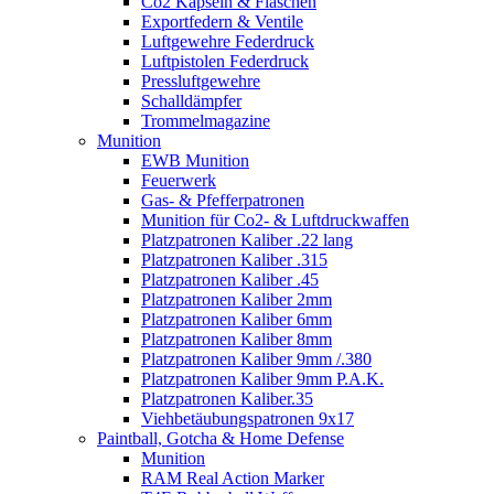
Co2 Kapseln & Flaschen
Exportfedern & Ventile
Luftgewehre Federdruck
Luftpistolen Federdruck
Pressluftgewehre
Schalldämpfer
Trommelmagazine
Munition
EWB Munition
Feuerwerk
Gas- & Pfefferpatronen
Munition für Co2- & Luftdruckwaffen
Platzpatronen Kaliber .22 lang
Platzpatronen Kaliber .315
Platzpatronen Kaliber .45
Platzpatronen Kaliber 2mm
Platzpatronen Kaliber 6mm
Platzpatronen Kaliber 8mm
Platzpatronen Kaliber 9mm /.380
Platzpatronen Kaliber 9mm P.A.K.
Platzpatronen Kaliber.35
Viehbetäubungspatronen 9x17
Paintball, Gotcha & Home Defense
Munition
RAM Real Action Marker