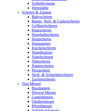
Schleifsysteme
Wetzstähle
Scheren & Zangen
Babyscheren
Baum-, Reb- & Gartenscheren
Geflügelscheren
Haarscheren
Haushaltsscheren
Hautscheren
Hautzangen
Küchenscheren
Nagelknipser
Nagelscheren
Nähscheren
Papierscheren
Pizzaschere
Stoff- & Schneiderscheren
Zackenscheren
Tina Messer
Baumsägen
Diverse Messer
Gartenhippen
Okuliermesser
Pfropfmesser
Schärfwerkzeuge