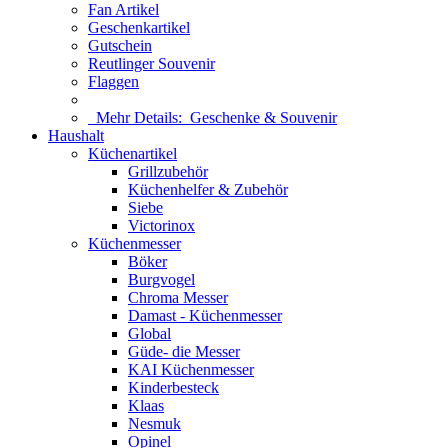
Fan Artikel
Geschenkartikel
Gutschein
Reutlinger Souvenir
Flaggen
Mehr Details:
Geschenke & Souvenir
Haushalt
Küchenartikel
Grillzubehör
Küchenhelfer & Zubehör
Siebe
Victorinox
Küchenmesser
Böker
Burgvogel
Chroma Messer
Damast - Küchenmesser
Global
Güde- die Messer
KAI Küchenmesser
Kinderbesteck
Klaas
Nesmuk
Opinel