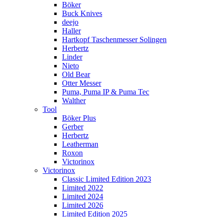
Böker
Buck Knives
deejo
Haller
Hartkopf Taschenmesser Solingen
Herbertz
Linder
Nieto
Old Bear
Otter Messer
Puma, Puma IP & Puma Tec
Walther
Tool
Böker Plus
Gerber
Herbertz
Leatherman
Roxon
Victorinox
Victorinox
Classic Limited Edition 2023
Limited 2022
Limited 2024
Limited 2026
Limited Edition 2025