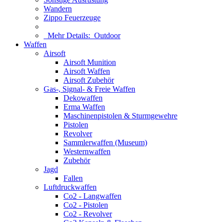
Wandern
Zippo Feuerzeuge
Mehr Details:
Outdoor
Waffen
Airsoft
Airsoft Munition
Airsoft Waffen
Airsoft Zubehör
Gas-, Signal- & Freie Waffen
Dekowaffen
Erma Waffen
Maschinenpistolen & Sturmgewehre
Pistolen
Revolver
Sammlerwaffen (Museum)
Westernwaffen
Zubehör
Jagd
Fallen
Luftdruckwaffen
Co2 - Langwaffen
Co2 - Pistolen
Co2 - Revolver