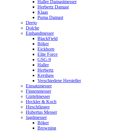
Haller Damastmesser
Herbertz Damast
Klaas
Puma Damast
Deejo
Dolche
Einhandmesser
BlackField
Böker
Eickhorn
Elite Force
GSG-9
Haller
Herbertz
Kershaw
Verschiedene Hersteller
Einsatzmesser
Finnenmesser
Gürtelmesser
Heckler & Koch
Hirschfänger
Hubertus Messer
Jagdmesser
Böker
Browning