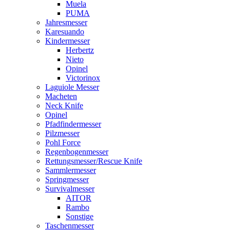
Muela
PUMA
Jahresmesser
Karesuando
Kindermesser
Herbertz
Nieto
Opinel
Victorinox
Laguiole Messer
Macheten
Neck Knife
Opinel
Pfadfindermesser
Pilzmesser
Pohl Force
Regenbogenmesser
Rettungsmesser/Rescue Knife
Sammlermesser
Springmesser
Survivalmesser
AITOR
Rambo
Sonstige
Taschenmesser