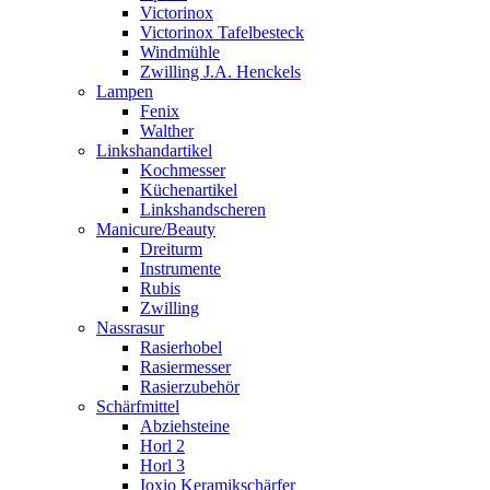
Victorinox
Victorinox Tafelbesteck
Windmühle
Zwilling J.A. Henckels
Lampen
Fenix
Walther
Linkshandartikel
Kochmesser
Küchenartikel
Linkshandscheren
Manicure/Beauty
Dreiturm
Instrumente
Rubis
Zwilling
Nassrasur
Rasierhobel
Rasiermesser
Rasierzubehör
Schärfmittel
Abziehsteine
Horl 2
Horl 3
Ioxio Keramikschärfer