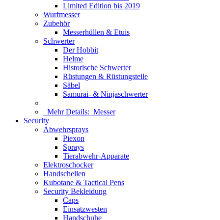
Limited Edition bis 2019
Wurfmesser
Zubehör
Messerhüllen & Etuis
Schwerter
Der Hobbit
Helme
Historische Schwerter
Rüstungen & Rüstungsteile
Säbel
Samurai- & Ninjaschwerter
Mehr Details:
Messer
Security
Abwehrsprays
Piexon
Sprays
Tierabwehr-Apparate
Elektroschocker
Handschellen
Kubotane & Tactical Pens
Security Bekleidung
Caps
Einsatzwesten
Handschuhe