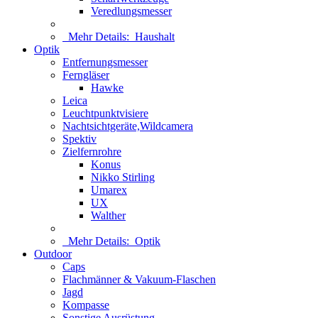
Veredlungsmesser
Mehr Details:
Haushalt
Optik
Entfernungsmesser
Ferngläser
Hawke
Leica
Leuchtpunktvisiere
Nachtsichtgeräte,Wildcamera
Spektiv
Zielfernrohre
Konus
Nikko Stirling
Umarex
UX
Walther
Mehr Details:
Optik
Outdoor
Caps
Flachmänner & Vakuum-Flaschen
Jagd
Kompasse
Sonstige Ausrüstung