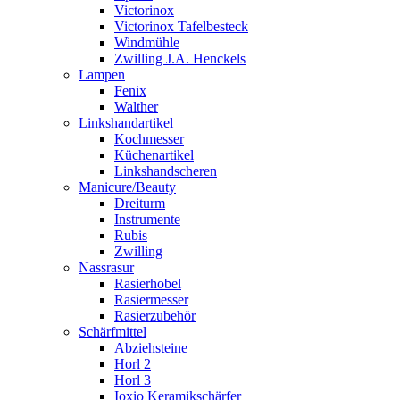
Victorinox
Victorinox Tafelbesteck
Windmühle
Zwilling J.A. Henckels
Lampen
Fenix
Walther
Linkshandartikel
Kochmesser
Küchenartikel
Linkshandscheren
Manicure/Beauty
Dreiturm
Instrumente
Rubis
Zwilling
Nassrasur
Rasierhobel
Rasiermesser
Rasierzubehör
Schärfmittel
Abziehsteine
Horl 2
Horl 3
Ioxio Keramikschärfer