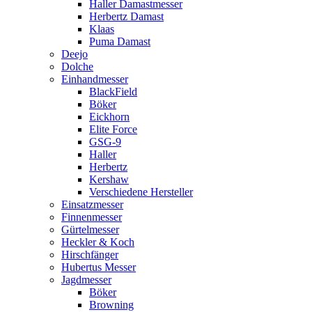
Haller Damastmesser
Herbertz Damast
Klaas
Puma Damast
Deejo
Dolche
Einhandmesser
BlackField
Böker
Eickhorn
Elite Force
GSG-9
Haller
Herbertz
Kershaw
Verschiedene Hersteller
Einsatzmesser
Finnenmesser
Gürtelmesser
Heckler & Koch
Hirschfänger
Hubertus Messer
Jagdmesser
Böker
Browning