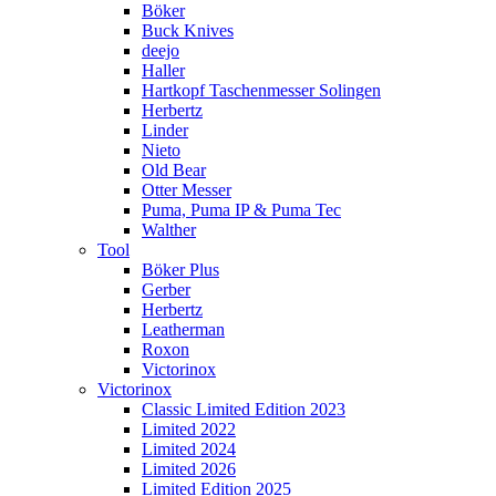
Böker
Buck Knives
deejo
Haller
Hartkopf Taschenmesser Solingen
Herbertz
Linder
Nieto
Old Bear
Otter Messer
Puma, Puma IP & Puma Tec
Walther
Tool
Böker Plus
Gerber
Herbertz
Leatherman
Roxon
Victorinox
Victorinox
Classic Limited Edition 2023
Limited 2022
Limited 2024
Limited 2026
Limited Edition 2025