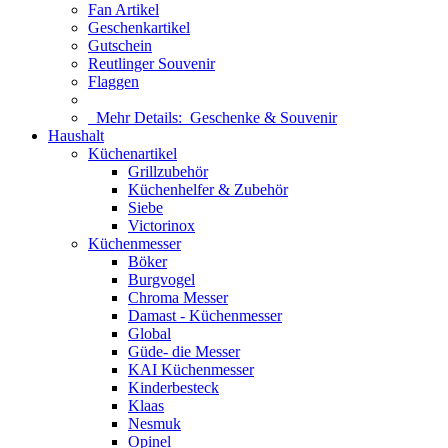
Fan Artikel
Geschenkartikel
Gutschein
Reutlinger Souvenir
Flaggen
Mehr Details:
Geschenke & Souvenir
Haushalt
Küchenartikel
Grillzubehör
Küchenhelfer & Zubehör
Siebe
Victorinox
Küchenmesser
Böker
Burgvogel
Chroma Messer
Damast - Küchenmesser
Global
Güde- die Messer
KAI Küchenmesser
Kinderbesteck
Klaas
Nesmuk
Opinel