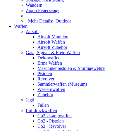
Wandern
Zippo Feuerzeuge
Mehr Details:
Outdoor
Waffen
Airsoft
Airsoft Munition
Airsoft Waffen
Airsoft Zubehör
Gas-, Signal- & Freie Waffen
Dekowaffen
Erma Waffen
Maschinenpistolen & Sturmgewehre
Pistolen
Revolver
Sammlerwaffen (Museum)
Westernwaffen
Zubehör
Jagd
Fallen
Luftdruckwaffen
Co2 - Langwaffen
Co2 - Pistolen
Co2 - Revolver