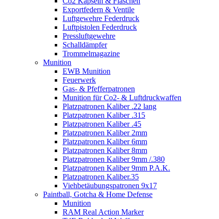
Co2 Kapseln & Flaschen
Exportfedern & Ventile
Luftgewehre Federdruck
Luftpistolen Federdruck
Pressluftgewehre
Schalldämpfer
Trommelmagazine
Munition
EWB Munition
Feuerwerk
Gas- & Pfefferpatronen
Munition für Co2- & Luftdruckwaffen
Platzpatronen Kaliber .22 lang
Platzpatronen Kaliber .315
Platzpatronen Kaliber .45
Platzpatronen Kaliber 2mm
Platzpatronen Kaliber 6mm
Platzpatronen Kaliber 8mm
Platzpatronen Kaliber 9mm /.380
Platzpatronen Kaliber 9mm P.A.K.
Platzpatronen Kaliber.35
Viehbetäubungspatronen 9x17
Paintball, Gotcha & Home Defense
Munition
RAM Real Action Marker