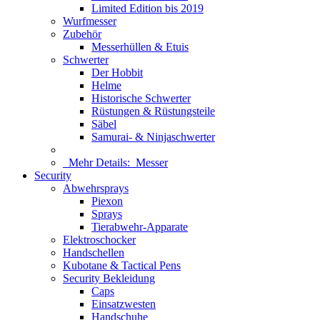
Limited Edition bis 2019
Wurfmesser
Zubehör
Messerhüllen & Etuis
Schwerter
Der Hobbit
Helme
Historische Schwerter
Rüstungen & Rüstungsteile
Säbel
Samurai- & Ninjaschwerter
Mehr Details:
Messer
Security
Abwehrsprays
Piexon
Sprays
Tierabwehr-Apparate
Elektroschocker
Handschellen
Kubotane & Tactical Pens
Security Bekleidung
Caps
Einsatzwesten
Handschuhe