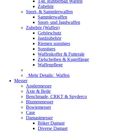
T4E Rubberball Waffen
Zubehör
Sport- & Sammlerwaffen
Sammlerwaffen
Sport- und Jagdwaffen
Zubehör (Waffen)
Gehörschutz
Jagdzubehör
Riemen sonstiges
Sonstiges
Waffenkoffer & Futterale
Zielscheiben & Kugelfänge
Waffenpflege
Mehr Details:
Waffen
Messer
Anglermesser
Äxte & Beile
Benchmade, CRKT & Spyderco
Blumenmesser
Bowiemesser
Case
Damastmesser
Böker Damast
Diverse Damast