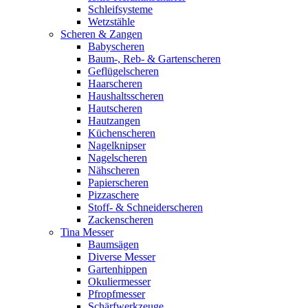
Schleifsysteme
Wetzstähle
Scheren & Zangen
Babyscheren
Baum-, Reb- & Gartenscheren
Geflügelscheren
Haarscheren
Haushaltsscheren
Hautscheren
Hautzangen
Küchenscheren
Nagelknipser
Nagelscheren
Nähscheren
Papierscheren
Pizzaschere
Stoff- & Schneiderscheren
Zackenscheren
Tina Messer
Baumsägen
Diverse Messer
Gartenhippen
Okuliermesser
Pfropfmesser
Schärfwerkzeuge