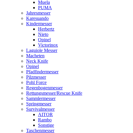
Muela
PUMA
Jahresmesser
Karesuando
Kindermesser
Herbertz
Nieto
Opinel
Victorinox
Laguiole Messer
Macheten
Neck Knife
Opinel
Pfadfindermesser
Pilzmesser
Pohl Force
Regenbogenmesser
Rettungsmesser/Rescue Knife
Sammlermesser
Springmesser
Survivalmesser
AITOR
Rambo
Sonstige
Taschenmesser