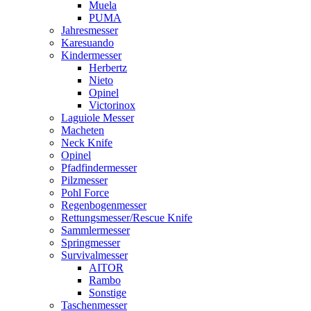
Muela
PUMA
Jahresmesser
Karesuando
Kindermesser
Herbertz
Nieto
Opinel
Victorinox
Laguiole Messer
Macheten
Neck Knife
Opinel
Pfadfindermesser
Pilzmesser
Pohl Force
Regenbogenmesser
Rettungsmesser/Rescue Knife
Sammlermesser
Springmesser
Survivalmesser
AITOR
Rambo
Sonstige
Taschenmesser