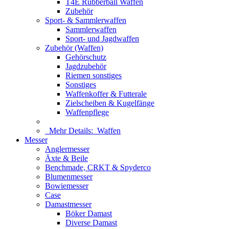
T4E Rubberball Waffen
Zubehör
Sport- & Sammlerwaffen
Sammlerwaffen
Sport- und Jagdwaffen
Zubehör (Waffen)
Gehörschutz
Jagdzubehör
Riemen sonstiges
Sonstiges
Waffenkoffer & Futterale
Zielscheiben & Kugelfänge
Waffenpflege
Mehr Details:
Waffen
Messer
Anglermesser
Äxte & Beile
Benchmade, CRKT & Spyderco
Blumenmesser
Bowiemesser
Case
Damastmesser
Böker Damast
Diverse Damast