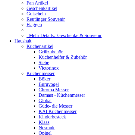
Fan Artikel
Geschenkartikel
Gutschein
Reutlinger Souvenir
Flaggen
Mehr Details:
Geschenke & Souvenir
Haushalt
Küchenartikel
Grillzubehör
Küchenhelfer & Zubehör
Siebe
Victorinox
Küchenmesser
Böker
Burgvogel
Chroma Messer
Damast - Küchenmesser
Global
Güde- die Messer
KAI Küchenmesser
Kinderbesteck
Klaas
Nesmuk
Opinel