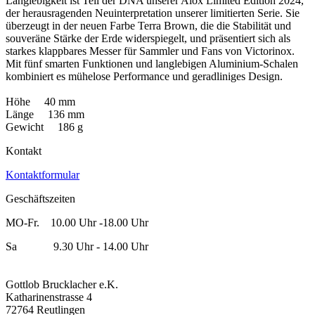
Langlebigkeit ist Teil der DNA unserer Alox Limited Edition 2024,
der herausragenden Neuinterpretation unserer limitierten Serie. Sie
überzeugt in der neuen Farbe Terra Brown, die die Stabilität und
souveräne Stärke der Erde widerspiegelt, und präsentiert sich als
starkes klappbares Messer für Sammler und Fans von Victorinox.
Mit fünf smarten Funktionen und langlebigen Aluminium-Schalen
kombiniert es mühelose Performance und geradliniges Design.
Höhe 40 mm
Länge 136 mm
Gewicht 186 g
Kontakt
Kontaktformular
Geschäftszeiten
MO-Fr. 10.00 Uhr -18.00 Uhr
Sa 9.30 Uhr - 14.00 Uhr
Gottlob Brucklacher e.K.
Katharinenstrasse 4
72764 Reutlingen