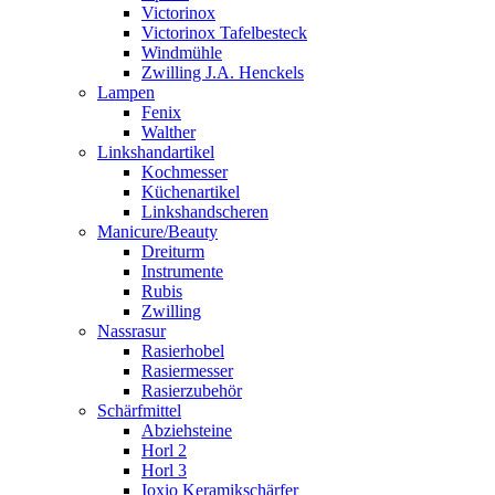
Victorinox
Victorinox Tafelbesteck
Windmühle
Zwilling J.A. Henckels
Lampen
Fenix
Walther
Linkshandartikel
Kochmesser
Küchenartikel
Linkshandscheren
Manicure/Beauty
Dreiturm
Instrumente
Rubis
Zwilling
Nassrasur
Rasierhobel
Rasiermesser
Rasierzubehör
Schärfmittel
Abziehsteine
Horl 2
Horl 3
Ioxio Keramikschärfer