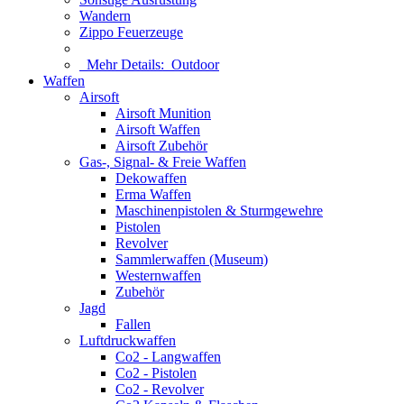
Wandern
Zippo Feuerzeuge
Mehr Details:
Outdoor
Waffen
Airsoft
Airsoft Munition
Airsoft Waffen
Airsoft Zubehör
Gas-, Signal- & Freie Waffen
Dekowaffen
Erma Waffen
Maschinenpistolen & Sturmgewehre
Pistolen
Revolver
Sammlerwaffen (Museum)
Westernwaffen
Zubehör
Jagd
Fallen
Luftdruckwaffen
Co2 - Langwaffen
Co2 - Pistolen
Co2 - Revolver