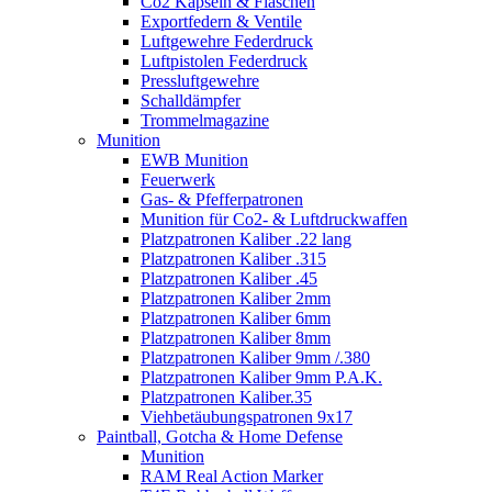
Co2 Kapseln & Flaschen
Exportfedern & Ventile
Luftgewehre Federdruck
Luftpistolen Federdruck
Pressluftgewehre
Schalldämpfer
Trommelmagazine
Munition
EWB Munition
Feuerwerk
Gas- & Pfefferpatronen
Munition für Co2- & Luftdruckwaffen
Platzpatronen Kaliber .22 lang
Platzpatronen Kaliber .315
Platzpatronen Kaliber .45
Platzpatronen Kaliber 2mm
Platzpatronen Kaliber 6mm
Platzpatronen Kaliber 8mm
Platzpatronen Kaliber 9mm /.380
Platzpatronen Kaliber 9mm P.A.K.
Platzpatronen Kaliber.35
Viehbetäubungspatronen 9x17
Paintball, Gotcha & Home Defense
Munition
RAM Real Action Marker