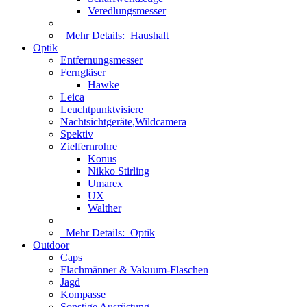
Veredlungsmesser
Mehr Details:
Haushalt
Optik
Entfernungsmesser
Ferngläser
Hawke
Leica
Leuchtpunktvisiere
Nachtsichtgeräte,Wildcamera
Spektiv
Zielfernrohre
Konus
Nikko Stirling
Umarex
UX
Walther
Mehr Details:
Optik
Outdoor
Caps
Flachmänner & Vakuum-Flaschen
Jagd
Kompasse
Sonstige Ausrüstung