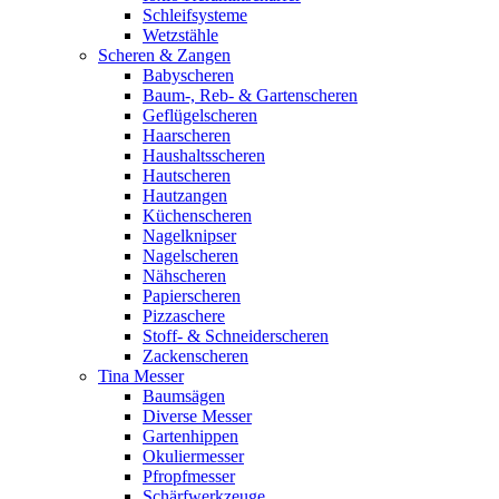
Schleifsysteme
Wetzstähle
Scheren & Zangen
Babyscheren
Baum-, Reb- & Gartenscheren
Geflügelscheren
Haarscheren
Haushaltsscheren
Hautscheren
Hautzangen
Küchenscheren
Nagelknipser
Nagelscheren
Nähscheren
Papierscheren
Pizzaschere
Stoff- & Schneiderscheren
Zackenscheren
Tina Messer
Baumsägen
Diverse Messer
Gartenhippen
Okuliermesser
Pfropfmesser
Schärfwerkzeuge