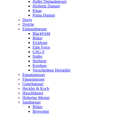
Haller Damastmesser
Herbertz Damast
Klaas
Puma Damast
Deejo
Dolche
Einhandmesser
BlackField
Böker
Eickhorn
Elite Force
GSG-9
Haller
Herbertz
Kershaw
Verschiedene Hersteller
Einsatzmesser
Finnenmesser
Gürtelmesser
Heckler & Koch
Hirschfänger
Hubertus Messer
Jagdmesser
Böker
Browning