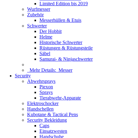
Limited Edition bis 2019
Wurfmesser
Zubehör
Messerhüllen & Etuis
Schwerter
Der Hobbit
Helme
Historische Schwerter
Rüstungen & Rüstungsteile
Säbel
Samurai- & Ninjaschwerter
Mehr Details:
Messer
Security
Abwehrsprays
Piexon
Sprays
Tierabwehr-Apparate
Elektroschocker
Handschellen
Kubotane & Tactical Pens
Security Bekleidung
Caps
Einsatzwesten
Handschuhe