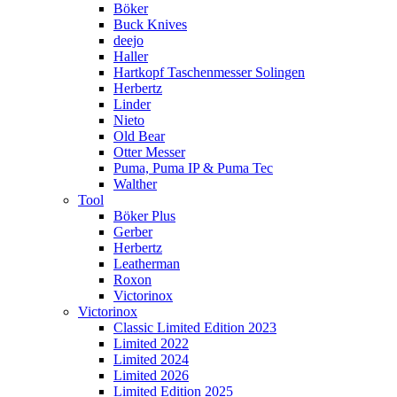
Böker
Buck Knives
deejo
Haller
Hartkopf Taschenmesser Solingen
Herbertz
Linder
Nieto
Old Bear
Otter Messer
Puma, Puma IP & Puma Tec
Walther
Tool
Böker Plus
Gerber
Herbertz
Leatherman
Roxon
Victorinox
Victorinox
Classic Limited Edition 2023
Limited 2022
Limited 2024
Limited 2026
Limited Edition 2025