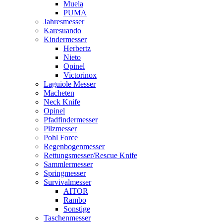
Muela
PUMA
Jahresmesser
Karesuando
Kindermesser
Herbertz
Nieto
Opinel
Victorinox
Laguiole Messer
Macheten
Neck Knife
Opinel
Pfadfindermesser
Pilzmesser
Pohl Force
Regenbogenmesser
Rettungsmesser/Rescue Knife
Sammlermesser
Springmesser
Survivalmesser
AITOR
Rambo
Sonstige
Taschenmesser