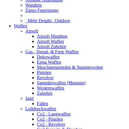
Wandern
Zippo Feuerzeuge
Mehr Details:
Outdoor
Waffen
Airsoft
Airsoft Munition
Airsoft Waffen
Airsoft Zubehör
Gas-, Signal- & Freie Waffen
Dekowaffen
Erma Waffen
Maschinenpistolen & Sturmgewehre
Pistolen
Revolver
Sammlerwaffen (Museum)
Westernwaffen
Zubehör
Jagd
Fallen
Luftdruckwaffen
Co2 - Langwaffen
Co2 - Pistolen
Co2 - Revolver