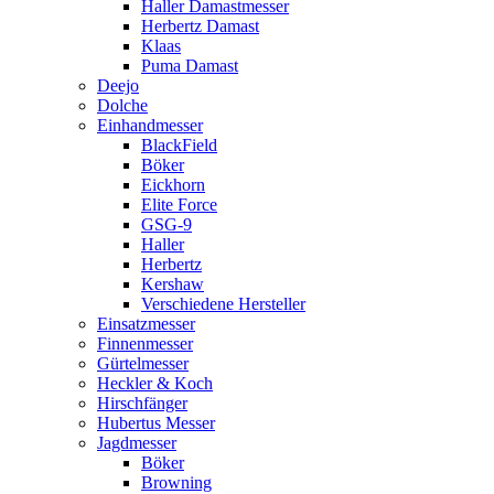
Haller Damastmesser
Herbertz Damast
Klaas
Puma Damast
Deejo
Dolche
Einhandmesser
BlackField
Böker
Eickhorn
Elite Force
GSG-9
Haller
Herbertz
Kershaw
Verschiedene Hersteller
Einsatzmesser
Finnenmesser
Gürtelmesser
Heckler & Koch
Hirschfänger
Hubertus Messer
Jagdmesser
Böker
Browning