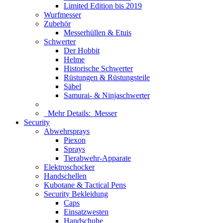
Limited Edition bis 2019
Wurfmesser
Zubehör
Messerhüllen & Etuis
Schwerter
Der Hobbit
Helme
Historische Schwerter
Rüstungen & Rüstungsteile
Säbel
Samurai- & Ninjaschwerter
Mehr Details:
Messer
Security
Abwehrsprays
Piexon
Sprays
Tierabwehr-Apparate
Elektroschocker
Handschellen
Kubotane & Tactical Pens
Security Bekleidung
Caps
Einsatzwesten
Handschuhe