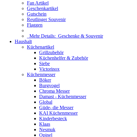
Fan Artikel
Geschenkartikel
Gutschein
Reutlinger Souvenir
Flaggen
Mehr Details:
Geschenke & Souvenir
Haushalt
Küchenartikel
Grillzubehör
Küchenhelfer & Zubehör
Siebe
Victorinox
Küchenmesser
Böker
Burgvogel
Chroma Messer
Damast - Küchenmesser
Global
Güde- die Messer
KAI Küchenmesser
Kinderbesteck
Klaas
Nesmuk
Opinel