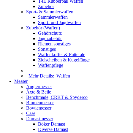
T4E Rubberball Waffen
Zubehör
Sport- & Sammlerwaffen
Sammlerwaffen
Sport- und Jagdwaffen
Zubehör (Waffen)
Gehörschutz
Jagdzubehör
Riemen sonstiges
Sonstiges
Waffenkoffer & Futterale
Zielscheiben & Kugelfänge
Waffenpflege
Mehr Details:
Waffen
Messer
Anglermesser
Äxte & Beile
Benchmade, CRKT & Spyderco
Blumenmesser
Bowiemesser
Case
Damastmesser
Böker Damast
Diverse Damast