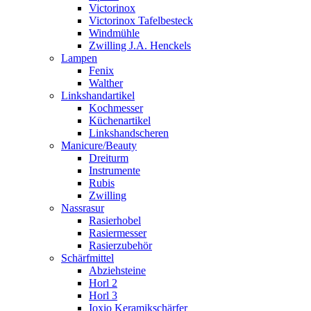
Victorinox
Victorinox Tafelbesteck
Windmühle
Zwilling J.A. Henckels
Lampen
Fenix
Walther
Linkshandartikel
Kochmesser
Küchenartikel
Linkshandscheren
Manicure/Beauty
Dreiturm
Instrumente
Rubis
Zwilling
Nassrasur
Rasierhobel
Rasiermesser
Rasierzubehör
Schärfmittel
Abziehsteine
Horl 2
Horl 3
Ioxio Keramikschärfer