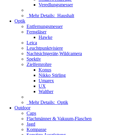
Veredlungsmesser
Mehr Details:
Haushalt
Optik
Entfernungsmesser
Ferngläser
Hawke
Leica
Leuchtpunktvisiere
Nachtsichtgeräte,Wildcamera
Spektiv
Zielfernrohre
Konus
Nikko Stirling
Umarex
UX
Walther
Mehr Details:
Optik
Outdoor
Caps
Flachmänner & Vakuum-Flaschen
Jagd
Kompasse
Sonstige Ausrüstung