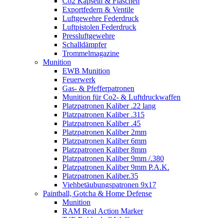
Co2 Kapseln & Flaschen
Exportfedern & Ventile
Luftgewehre Federdruck
Luftpistolen Federdruck
Pressluftgewehre
Schalldämpfer
Trommelmagazine
Munition
EWB Munition
Feuerwerk
Gas- & Pfefferpatronen
Munition für Co2- & Luftdruckwaffen
Platzpatronen Kaliber .22 lang
Platzpatronen Kaliber .315
Platzpatronen Kaliber .45
Platzpatronen Kaliber 2mm
Platzpatronen Kaliber 6mm
Platzpatronen Kaliber 8mm
Platzpatronen Kaliber 9mm /.380
Platzpatronen Kaliber 9mm P.A.K.
Platzpatronen Kaliber.35
Viehbetäubungspatronen 9x17
Paintball, Gotcha & Home Defense
Munition
RAM Real Action Marker