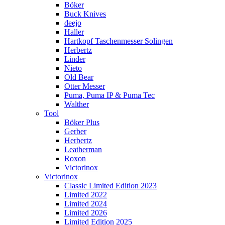
Böker
Buck Knives
deejo
Haller
Hartkopf Taschenmesser Solingen
Herbertz
Linder
Nieto
Old Bear
Otter Messer
Puma, Puma IP & Puma Tec
Walther
Tool
Böker Plus
Gerber
Herbertz
Leatherman
Roxon
Victorinox
Victorinox
Classic Limited Edition 2023
Limited 2022
Limited 2024
Limited 2026
Limited Edition 2025