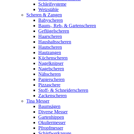
Schleifsysteme
Wetzstähle
Scheren & Zangen
Babyscheren
Baum-, Reb- & Gartenscheren
Geflügelscheren
Haarscheren
Haushaltsscheren
Hautscheren
Hautzangen
Küchenscheren
Nagelknipser
Nagelscheren
Nähscheren
Papierscheren
Pizzaschere
Stoff- & Schneiderscheren
Zackenscheren
Tina Messer
Baumsägen
Diverse Messer
Gartenhippen
Okuliermesser
Pfropfmesser
Schärfwerkzeuge