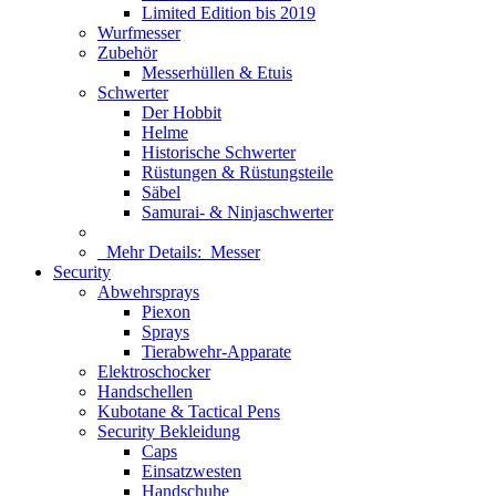
Limited Edition bis 2019
Wurfmesser
Zubehör
Messerhüllen & Etuis
Schwerter
Der Hobbit
Helme
Historische Schwerter
Rüstungen & Rüstungsteile
Säbel
Samurai- & Ninjaschwerter
Mehr Details:
Messer
Security
Abwehrsprays
Piexon
Sprays
Tierabwehr-Apparate
Elektroschocker
Handschellen
Kubotane & Tactical Pens
Security Bekleidung
Caps
Einsatzwesten
Handschuhe