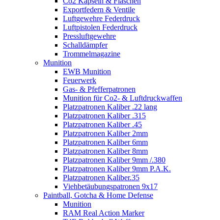
Co2 Kapseln & Flaschen
Exportfedern & Ventile
Luftgewehre Federdruck
Luftpistolen Federdruck
Pressluftgewehre
Schalldämpfer
Trommelmagazine
Munition
EWB Munition
Feuerwerk
Gas- & Pfefferpatronen
Munition für Co2- & Luftdruckwaffen
Platzpatronen Kaliber .22 lang
Platzpatronen Kaliber .315
Platzpatronen Kaliber .45
Platzpatronen Kaliber 2mm
Platzpatronen Kaliber 6mm
Platzpatronen Kaliber 8mm
Platzpatronen Kaliber 9mm /.380
Platzpatronen Kaliber 9mm P.A.K.
Platzpatronen Kaliber.35
Viehbetäubungspatronen 9x17
Paintball, Gotcha & Home Defense
Munition
RAM Real Action Marker