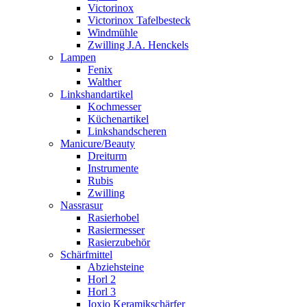
Victorinox
Victorinox Tafelbesteck
Windmühle
Zwilling J.A. Henckels
Lampen
Fenix
Walther
Linkshandartikel
Kochmesser
Küchenartikel
Linkshandscheren
Manicure/Beauty
Dreiturm
Instrumente
Rubis
Zwilling
Nassrasur
Rasierhobel
Rasiermesser
Rasierzubehör
Schärfmittel
Abziehsteine
Horl 2
Horl 3
Ioxio Keramikschärfer