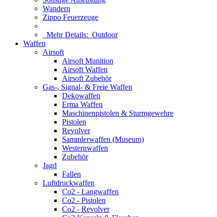
Wandern
Zippo Feuerzeuge
Mehr Details:
Outdoor
Waffen
Airsoft
Airsoft Munition
Airsoft Waffen
Airsoft Zubehör
Gas-, Signal- & Freie Waffen
Dekowaffen
Erma Waffen
Maschinenpistolen & Sturmgewehre
Pistolen
Revolver
Sammlerwaffen (Museum)
Westernwaffen
Zubehör
Jagd
Fallen
Luftdruckwaffen
Co2 - Langwaffen
Co2 - Pistolen
Co2 - Revolver