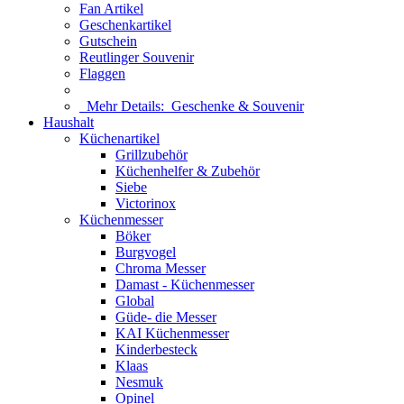
Fan Artikel
Geschenkartikel
Gutschein
Reutlinger Souvenir
Flaggen
Mehr Details:
Geschenke & Souvenir
Haushalt
Küchenartikel
Grillzubehör
Küchenhelfer & Zubehör
Siebe
Victorinox
Küchenmesser
Böker
Burgvogel
Chroma Messer
Damast - Küchenmesser
Global
Güde- die Messer
KAI Küchenmesser
Kinderbesteck
Klaas
Nesmuk
Opinel