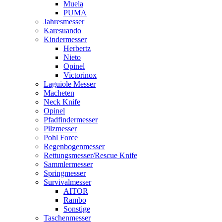
Muela
PUMA
Jahresmesser
Karesuando
Kindermesser
Herbertz
Nieto
Opinel
Victorinox
Laguiole Messer
Macheten
Neck Knife
Opinel
Pfadfindermesser
Pilzmesser
Pohl Force
Regenbogenmesser
Rettungsmesser/Rescue Knife
Sammlermesser
Springmesser
Survivalmesser
AITOR
Rambo
Sonstige
Taschenmesser