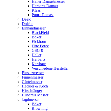
Haller Damastmesser
Herbertz Damast
Klaas
Puma Damast
Deejo
Dolche
Einhandmesser
BlackField
Böker
Eickhorn
Elite Force
GSG-9
Haller
Herbertz
Kershaw
Verschiedene Hersteller
Einsatzmesser
Finnenmesser
Gürtelmesser
Heckler & Koch
Hirschfänger
Hubertus Messer
Jagdmesser
Böker
Browning