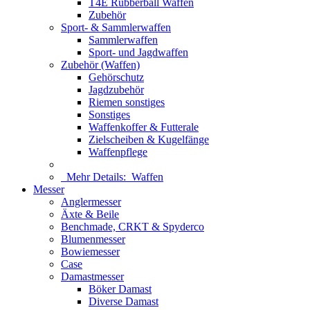
T4E Rubberball Waffen
Zubehör
Sport- & Sammlerwaffen
Sammlerwaffen
Sport- und Jagdwaffen
Zubehör (Waffen)
Gehörschutz
Jagdzubehör
Riemen sonstiges
Sonstiges
Waffenkoffer & Futterale
Zielscheiben & Kugelfänge
Waffenpflege
Mehr Details:
Waffen
Messer
Anglermesser
Äxte & Beile
Benchmade, CRKT & Spyderco
Blumenmesser
Bowiemesser
Case
Damastmesser
Böker Damast
Diverse Damast