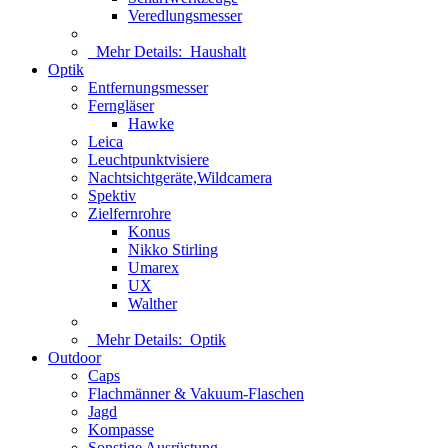
Veredlungsmesser
Mehr Details:
Haushalt
Optik
Entfernungsmesser
Ferngläser
Hawke
Leica
Leuchtpunktvisiere
Nachtsichtgeräte,Wildcamera
Spektiv
Zielfernrohre
Konus
Nikko Stirling
Umarex
UX
Walther
Mehr Details:
Optik
Outdoor
Caps
Flachmänner & Vakuum-Flaschen
Jagd
Kompasse
Sonstige Ausrüstung