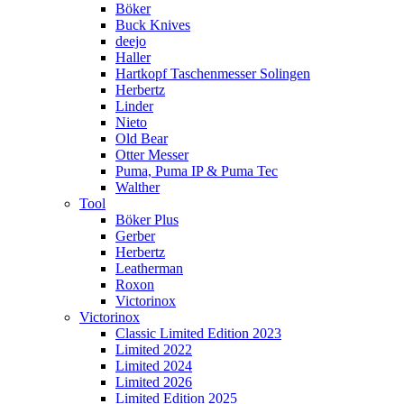
Böker
Buck Knives
deejo
Haller
Hartkopf Taschenmesser Solingen
Herbertz
Linder
Nieto
Old Bear
Otter Messer
Puma, Puma IP & Puma Tec
Walther
Tool
Böker Plus
Gerber
Herbertz
Leatherman
Roxon
Victorinox
Victorinox
Classic Limited Edition 2023
Limited 2022
Limited 2024
Limited 2026
Limited Edition 2025