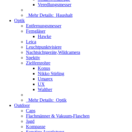
Veredlungsmesser
Mehr Details:
Haushalt
Optik
Entfernungsmesser
Ferngläser
Hawke
Leica
Leuchtpunktvisiere
Nachtsichtgeräte,Wildcamera
Spektiv
Zielfernrohre
Konus
Nikko Stirling
Umarex
UX
Walther
Mehr Details:
Optik
Outdoor
Caps
Flachmänner & Vakuum-Flaschen
Jagd
Kompasse
Sonstige Ausrüstung