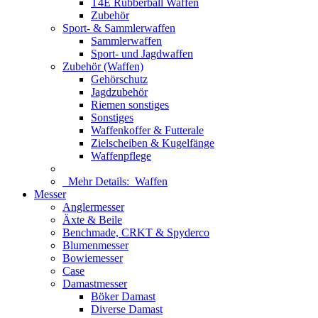
T4E Rubberball Waffen
Zubehör
Sport- & Sammlerwaffen
Sammlerwaffen
Sport- und Jagdwaffen
Zubehör (Waffen)
Gehörschutz
Jagdzubehör
Riemen sonstiges
Sonstiges
Waffenkoffer & Futterale
Zielscheiben & Kugelfänge
Waffenpflege
Mehr Details:
Waffen
Messer
Anglermesser
Äxte & Beile
Benchmade, CRKT & Spyderco
Blumenmesser
Bowiemesser
Case
Damastmesser
Böker Damast
Diverse Damast