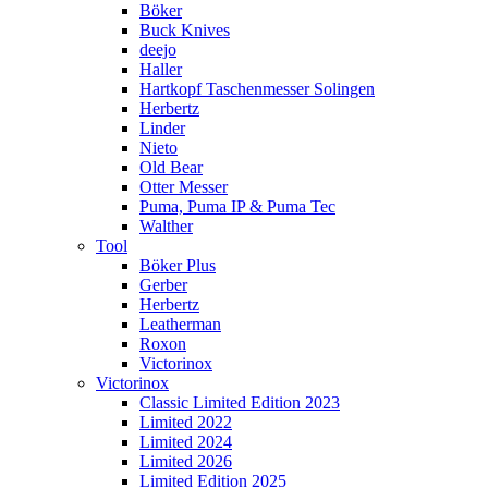
Böker
Buck Knives
deejo
Haller
Hartkopf Taschenmesser Solingen
Herbertz
Linder
Nieto
Old Bear
Otter Messer
Puma, Puma IP & Puma Tec
Walther
Tool
Böker Plus
Gerber
Herbertz
Leatherman
Roxon
Victorinox
Victorinox
Classic Limited Edition 2023
Limited 2022
Limited 2024
Limited 2026
Limited Edition 2025