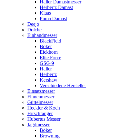
Haller Damastmesser
Herbertz Damast
Klaas
Puma Damast
Deejo
Dolche
Einhandmesser
BlackField
Böker
Eickhorn
Elite Force
GSG-9
Haller
Herbertz
Kershaw
Verschiedene Hersteller
Einsatzmesser
Finnenmesser
Gürtelmesser
Heckler & Koch
Hirschfänger
Hubertus Messer
Jagdmesser
Böker
Browning