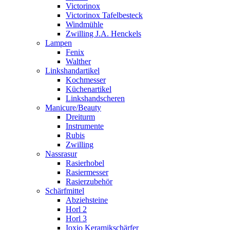
Victorinox
Victorinox Tafelbesteck
Windmühle
Zwilling J.A. Henckels
Lampen
Fenix
Walther
Linkshandartikel
Kochmesser
Küchenartikel
Linkshandscheren
Manicure/Beauty
Dreiturm
Instrumente
Rubis
Zwilling
Nassrasur
Rasierhobel
Rasiermesser
Rasierzubehör
Schärfmittel
Abziehsteine
Horl 2
Horl 3
Ioxio Keramikschärfer