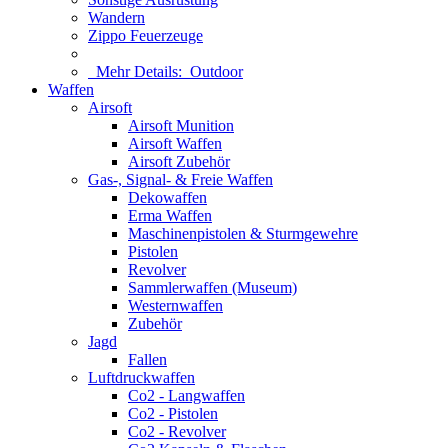
Wandern
Zippo Feuerzeuge
Mehr Details:
Outdoor
Waffen
Airsoft
Airsoft Munition
Airsoft Waffen
Airsoft Zubehör
Gas-, Signal- & Freie Waffen
Dekowaffen
Erma Waffen
Maschinenpistolen & Sturmgewehre
Pistolen
Revolver
Sammlerwaffen (Museum)
Westernwaffen
Zubehör
Jagd
Fallen
Luftdruckwaffen
Co2 - Langwaffen
Co2 - Pistolen
Co2 - Revolver