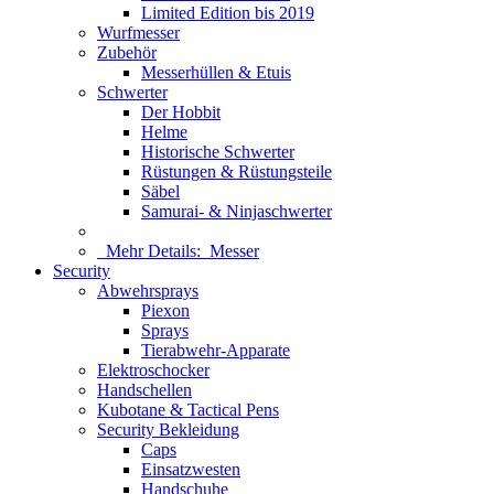
Limited Edition bis 2019
Wurfmesser
Zubehör
Messerhüllen & Etuis
Schwerter
Der Hobbit
Helme
Historische Schwerter
Rüstungen & Rüstungsteile
Säbel
Samurai- & Ninjaschwerter
Mehr Details:
Messer
Security
Abwehrsprays
Piexon
Sprays
Tierabwehr-Apparate
Elektroschocker
Handschellen
Kubotane & Tactical Pens
Security Bekleidung
Caps
Einsatzwesten
Handschuhe