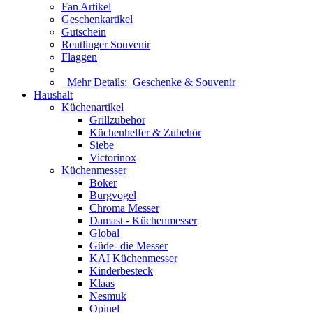
Fan Artikel
Geschenkartikel
Gutschein
Reutlinger Souvenir
Flaggen
Mehr Details:
Geschenke & Souvenir
Haushalt
Küchenartikel
Grillzubehör
Küchenhelfer & Zubehör
Siebe
Victorinox
Küchenmesser
Böker
Burgvogel
Chroma Messer
Damast - Küchenmesser
Global
Güde- die Messer
KAI Küchenmesser
Kinderbesteck
Klaas
Nesmuk
Opinel