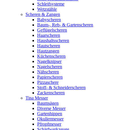
Schleifsysteme
Wetzstähle
Scheren & Zangen
Babyscheren
Baum-, Reb- & Gartenscheren
Geflügelscheren
Haarscheren
Haushaltsscheren
Hautscheren
Hautzangen
Küchenscheren
Nagelknipser
Nagelscheren
Nähscheren
Papierscheren
Pizzaschere
Stoff- & Schneiderscheren
Zackenscheren
Tina Messer
Baumsägen
Diverse Messer
Gartenhippen
Okuliermesser
Pfropfmesser
Schärfwerkzeuge