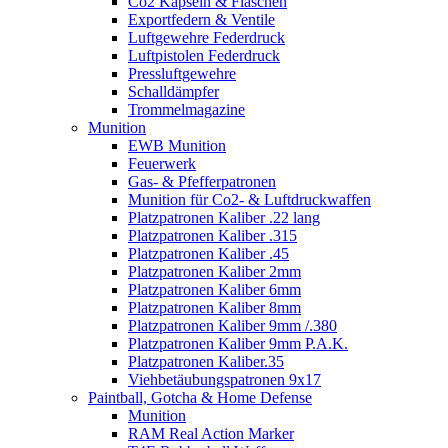
Co2 Kapseln & Flaschen
Exportfedern & Ventile
Luftgewehre Federdruck
Luftpistolen Federdruck
Pressluftgewehre
Schalldämpfer
Trommelmagazine
Munition
EWB Munition
Feuerwerk
Gas- & Pfefferpatronen
Munition für Co2- & Luftdruckwaffen
Platzpatronen Kaliber .22 lang
Platzpatronen Kaliber .315
Platzpatronen Kaliber .45
Platzpatronen Kaliber 2mm
Platzpatronen Kaliber 6mm
Platzpatronen Kaliber 8mm
Platzpatronen Kaliber 9mm /.380
Platzpatronen Kaliber 9mm P.A.K.
Platzpatronen Kaliber.35
Viehbetäubungspatronen 9x17
Paintball, Gotcha & Home Defense
Munition
RAM Real Action Marker