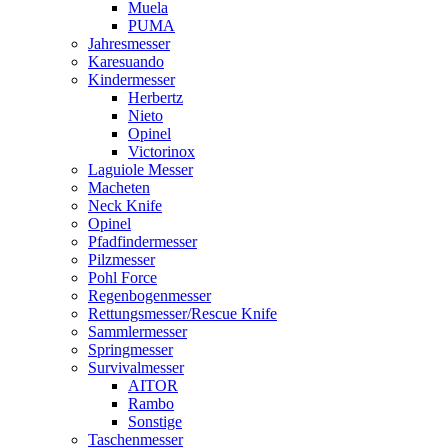
Muela
PUMA
Jahresmesser
Karesuando
Kindermesser
Herbertz
Nieto
Opinel
Victorinox
Laguiole Messer
Macheten
Neck Knife
Opinel
Pfadfindermesser
Pilzmesser
Pohl Force
Regenbogenmesser
Rettungsmesser/Rescue Knife
Sammlermesser
Springmesser
Survivalmesser
AITOR
Rambo
Sonstige
Taschenmesser