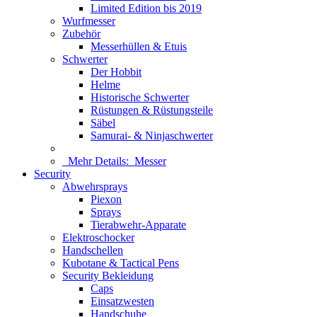
Limited Edition bis 2019
Wurfmesser
Zubehör
Messerhüllen & Etuis
Schwerter
Der Hobbit
Helme
Historische Schwerter
Rüstungen & Rüstungsteile
Säbel
Samurai- & Ninjaschwerter
Mehr Details:
Messer
Security
Abwehrsprays
Piexon
Sprays
Tierabwehr-Apparate
Elektroschocker
Handschellen
Kubotane & Tactical Pens
Security Bekleidung
Caps
Einsatzwesten
Handschuhe