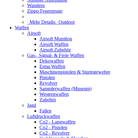
Wandern
Zippo Feuerzeuge
Mehr Details:
Outdoor
Waffen
Airsoft
Airsoft Munition
Airsoft Waffen
Airsoft Zubehör
Gas-, Signal- & Freie Waffen
Dekowaffen
Erma Waffen
Maschinenpistolen & Sturmgewehre
Pistolen
Revolver
Sammlerwaffen (Museum)
Westernwaffen
Zubehör
Jagd
Fallen
Luftdruckwaffen
Co2 - Langwaffen
Co2 - Pistolen
Co2 - Revolver