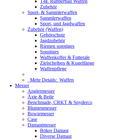
T4E Rubberball Waffen
Zubehör
Sport- & Sammlerwaffen
Sammlerwaffen
Sport- und Jagdwaffen
Zubehör (Waffen)
Gehörschutz
Jagdzubehör
Riemen sonstiges
Sonstiges
Waffenkoffer & Futterale
Zielscheiben & Kugelfänge
Waffenpflege
Mehr Details:
Waffen
Messer
Anglermesser
Äxte & Beile
Benchmade, CRKT & Spyderco
Blumenmesser
Bowiemesser
Case
Damastmesser
Böker Damast
Diverse Damast