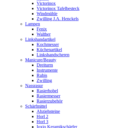
Victorinox
Victorinox Tafelbesteck
Windmühle
Zwilling J.A. Henckels
Lampen
Fenix
Walther
Linkshandartikel
Kochmesser
Küchenartikel
Linkshandscheren
Manicure/Beauty
Dreiturm
Instrumente
Rubis
Zwilling
Nassrasur
Rasierhobel
Rasiermesser
Rasierzubehör
Schärfmittel
Abziehsteine
Horl 2
Horl 3
Ioxio Keramikschärfer