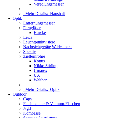
Veredlungsmesser
Mehr Details:
Haushalt
Optik
Entfernungsmesser
Ferngläser
Hawke
Leica
Leuchtpunktvisiere
Nachtsichtgeräte,Wildcamera
Spektiv
Zielfernrohre
Konus
Nikko Stirling
Umarex
UX
Walther
Mehr Details:
Optik
Outdoor
Caps
Flachmänner & Vakuum-Flaschen
Jagd
Kompasse
Sonstige Ausrüstung