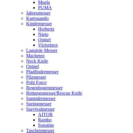
Muela
PUMA
Jahresmesser
Karesuando
Kindermesser
Herbertz
Nieto
Opinel
Victorinox
Laguiole Messer
Macheten
Neck Knife
Opinel
Pfadfindermesser
Pilzmesser
Pohl Force
Regenbogenmesser
Rettungsmesser/Rescue Knife
Sammlermesser
Springmesser
Survivalmesser
AITOR
Rambo
Sonstige
Taschenmesser