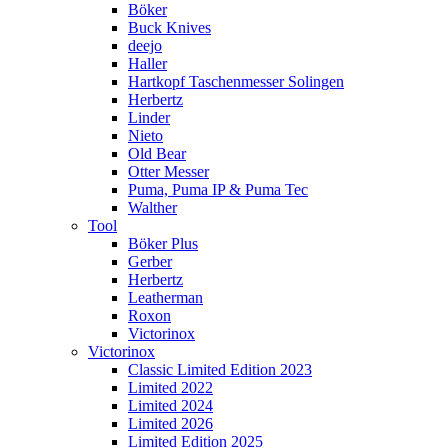
Böker
Buck Knives
deejo
Haller
Hartkopf Taschenmesser Solingen
Herbertz
Linder
Nieto
Old Bear
Otter Messer
Puma, Puma IP & Puma Tec
Walther
Tool
Böker Plus
Gerber
Herbertz
Leatherman
Roxon
Victorinox
Victorinox
Classic Limited Edition 2023
Limited 2022
Limited 2024
Limited 2026
Limited Edition 2025