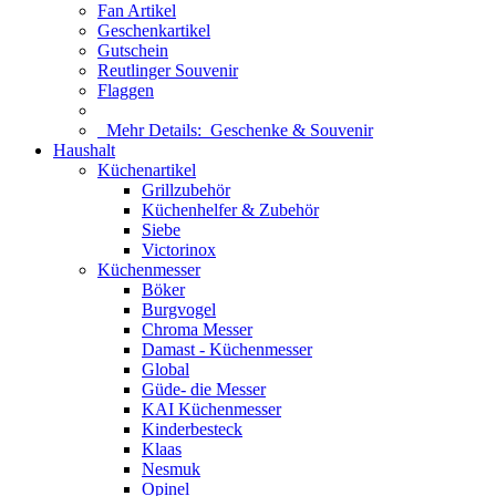
Fan Artikel
Geschenkartikel
Gutschein
Reutlinger Souvenir
Flaggen
Mehr Details:
Geschenke & Souvenir
Haushalt
Küchenartikel
Grillzubehör
Küchenhelfer & Zubehör
Siebe
Victorinox
Küchenmesser
Böker
Burgvogel
Chroma Messer
Damast - Küchenmesser
Global
Güde- die Messer
KAI Küchenmesser
Kinderbesteck
Klaas
Nesmuk
Opinel