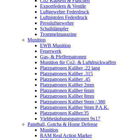
Co2 Kapseln & Flaschen
Exportfedern & Ventile
Luftgewehre Federdruck
Luftpistolen Federdruck
Pressluftgewehre
Schalldämpfer
Trommelmagazine
Munition
EWB Munition
Feuerwerk
Gas- & Pfefferpatronen
Munition für Co2- & Luftdruckwaffen
Platzpatronen Kaliber .22 lang
Platzpatronen Kaliber .315
Platzpatronen Kaliber .45
Platzpatronen Kaliber 2mm
Platzpatronen Kaliber 6mm
Platzpatronen Kaliber 8mm
Platzpatronen Kaliber 9mm /.380
Platzpatronen Kaliber 9mm P.A.K.
Platzpatronen Kaliber.35
Viehbetäubungspatronen 9x17
Paintball, Gotcha & Home Defense
Munition
RAM Real Action Marker