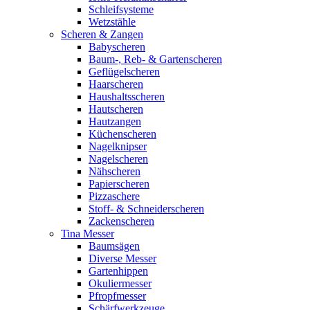
Schleifsysteme
Wetzstähle
Scheren & Zangen
Babyscheren
Baum-, Reb- & Gartenscheren
Geflügelscheren
Haarscheren
Haushaltsscheren
Hautscheren
Hautzangen
Küchenscheren
Nagelknipser
Nagelscheren
Nähscheren
Papierscheren
Pizzaschere
Stoff- & Schneiderscheren
Zackenscheren
Tina Messer
Baumsägen
Diverse Messer
Gartenhippen
Okuliermesser
Pfropfmesser
Schärfwerkzeuge