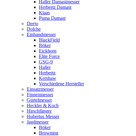
Haller Damastmesser
Herbertz Damast
Klaas
Puma Damast
Deejo
Dolche
Einhandmesser
BlackField
Böker
Eickhorn
Elite Force
GSG-9
Haller
Herbertz
Kershaw
Verschiedene Hersteller
Einsatzmesser
Finnenmesser
Gürtelmesser
Heckler & Koch
Hirschfänger
Hubertus Messer
Jagdmesser
Böker
Browning