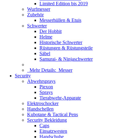
Limited Edition bis 2019
Wurfmesser
Zubehör
Messerhüllen & Etuis
Schwerter
Der Hobbit
Helme
Historische Schwerter
Rüstungen & Rüstungsteile
Säbel
Samurai- & Ninjaschwerter
Mehr Details:
Messer
Security
Abwehrsprays
Piexon
Sprays
Tierabwehr-Apparate
Elektroschocker
Handschellen
Kubotane & Tactical Pens
Security Bekleidung
Caps
Einsatzwesten
Handschuhe