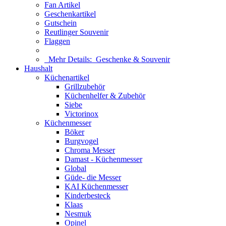
Fan Artikel
Geschenkartikel
Gutschein
Reutlinger Souvenir
Flaggen
Mehr Details:
Geschenke & Souvenir
Haushalt
Küchenartikel
Grillzubehör
Küchenhelfer & Zubehör
Siebe
Victorinox
Küchenmesser
Böker
Burgvogel
Chroma Messer
Damast - Küchenmesser
Global
Güde- die Messer
KAI Küchenmesser
Kinderbesteck
Klaas
Nesmuk
Opinel