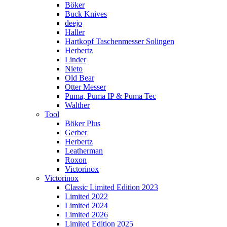
Böker
Buck Knives
deejo
Haller
Hartkopf Taschenmesser Solingen
Herbertz
Linder
Nieto
Old Bear
Otter Messer
Puma, Puma IP & Puma Tec
Walther
Tool
Böker Plus
Gerber
Herbertz
Leatherman
Roxon
Victorinox
Victorinox
Classic Limited Edition 2023
Limited 2022
Limited 2024
Limited 2026
Limited Edition 2025