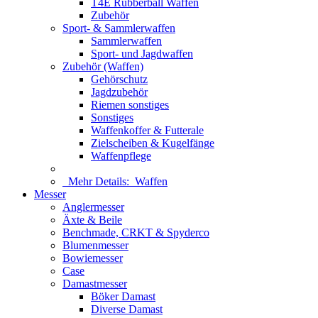
T4E Rubberball Waffen
Zubehör
Sport- & Sammlerwaffen
Sammlerwaffen
Sport- und Jagdwaffen
Zubehör (Waffen)
Gehörschutz
Jagdzubehör
Riemen sonstiges
Sonstiges
Waffenkoffer & Futterale
Zielscheiben & Kugelfänge
Waffenpflege
Mehr Details:
Waffen
Messer
Anglermesser
Äxte & Beile
Benchmade, CRKT & Spyderco
Blumenmesser
Bowiemesser
Case
Damastmesser
Böker Damast
Diverse Damast