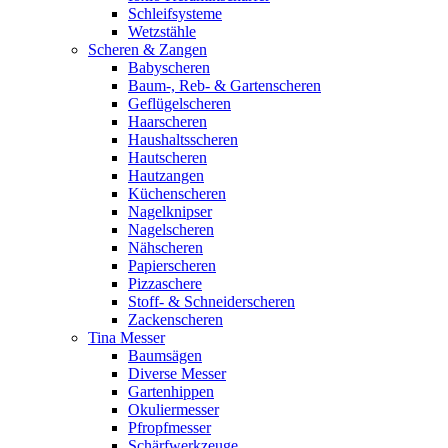
Schleifsysteme
Wetzstähle
Scheren & Zangen
Babyscheren
Baum-, Reb- & Gartenscheren
Geflügelscheren
Haarscheren
Haushaltsscheren
Hautscheren
Hautzangen
Küchenscheren
Nagelknipser
Nagelscheren
Nähscheren
Papierscheren
Pizzaschere
Stoff- & Schneiderscheren
Zackenscheren
Tina Messer
Baumsägen
Diverse Messer
Gartenhippen
Okuliermesser
Pfropfmesser
Schärfwerkzeuge