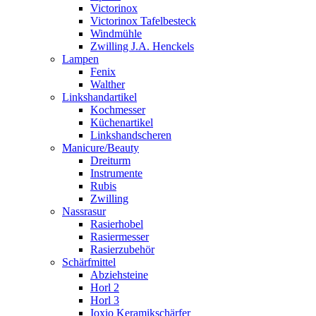
Victorinox
Victorinox Tafelbesteck
Windmühle
Zwilling J.A. Henckels
Lampen
Fenix
Walther
Linkshandartikel
Kochmesser
Küchenartikel
Linkshandscheren
Manicure/Beauty
Dreiturm
Instrumente
Rubis
Zwilling
Nassrasur
Rasierhobel
Rasiermesser
Rasierzubehör
Schärfmittel
Abziehsteine
Horl 2
Horl 3
Ioxio Keramikschärfer