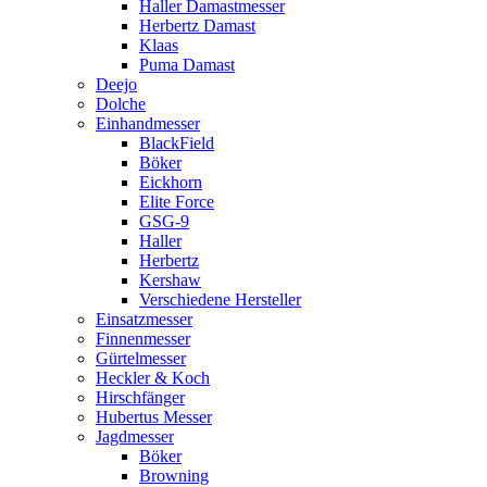
Haller Damastmesser
Herbertz Damast
Klaas
Puma Damast
Deejo
Dolche
Einhandmesser
BlackField
Böker
Eickhorn
Elite Force
GSG-9
Haller
Herbertz
Kershaw
Verschiedene Hersteller
Einsatzmesser
Finnenmesser
Gürtelmesser
Heckler & Koch
Hirschfänger
Hubertus Messer
Jagdmesser
Böker
Browning