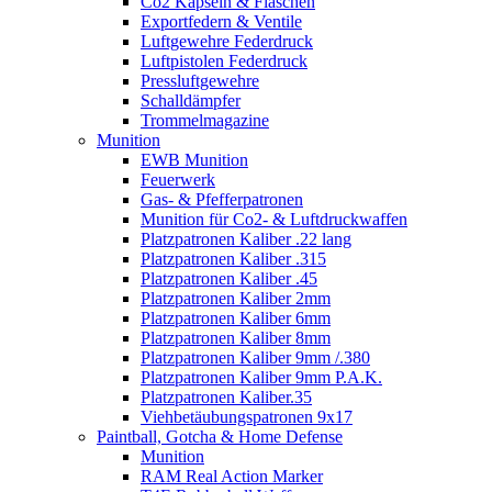
Co2 Kapseln & Flaschen
Exportfedern & Ventile
Luftgewehre Federdruck
Luftpistolen Federdruck
Pressluftgewehre
Schalldämpfer
Trommelmagazine
Munition
EWB Munition
Feuerwerk
Gas- & Pfefferpatronen
Munition für Co2- & Luftdruckwaffen
Platzpatronen Kaliber .22 lang
Platzpatronen Kaliber .315
Platzpatronen Kaliber .45
Platzpatronen Kaliber 2mm
Platzpatronen Kaliber 6mm
Platzpatronen Kaliber 8mm
Platzpatronen Kaliber 9mm /.380
Platzpatronen Kaliber 9mm P.A.K.
Platzpatronen Kaliber.35
Viehbetäubungspatronen 9x17
Paintball, Gotcha & Home Defense
Munition
RAM Real Action Marker