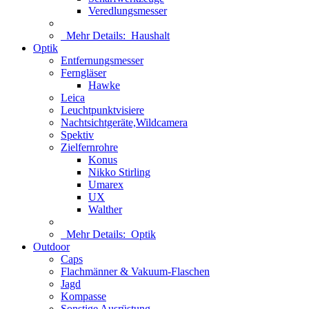
Veredlungsmesser
Mehr Details:
Haushalt
Optik
Entfernungsmesser
Ferngläser
Hawke
Leica
Leuchtpunktvisiere
Nachtsichtgeräte,Wildcamera
Spektiv
Zielfernrohre
Konus
Nikko Stirling
Umarex
UX
Walther
Mehr Details:
Optik
Outdoor
Caps
Flachmänner & Vakuum-Flaschen
Jagd
Kompasse
Sonstige Ausrüstung