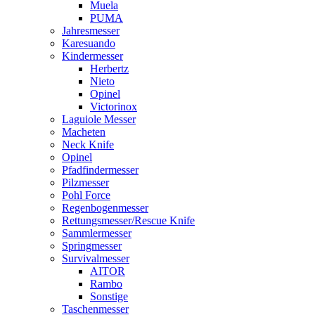
Muela
PUMA
Jahresmesser
Karesuando
Kindermesser
Herbertz
Nieto
Opinel
Victorinox
Laguiole Messer
Macheten
Neck Knife
Opinel
Pfadfindermesser
Pilzmesser
Pohl Force
Regenbogenmesser
Rettungsmesser/Rescue Knife
Sammlermesser
Springmesser
Survivalmesser
AITOR
Rambo
Sonstige
Taschenmesser