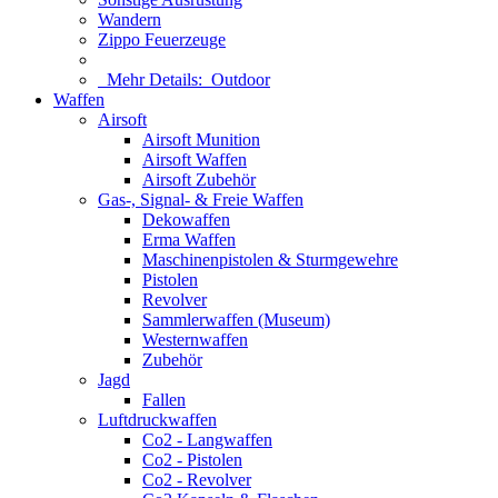
Wandern
Zippo Feuerzeuge
Mehr Details:
Outdoor
Waffen
Airsoft
Airsoft Munition
Airsoft Waffen
Airsoft Zubehör
Gas-, Signal- & Freie Waffen
Dekowaffen
Erma Waffen
Maschinenpistolen & Sturmgewehre
Pistolen
Revolver
Sammlerwaffen (Museum)
Westernwaffen
Zubehör
Jagd
Fallen
Luftdruckwaffen
Co2 - Langwaffen
Co2 - Pistolen
Co2 - Revolver