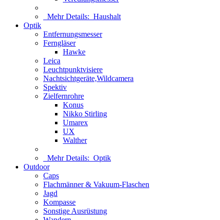
Mehr Details:
Haushalt
Optik
Entfernungsmesser
Ferngläser
Hawke
Leica
Leuchtpunktvisiere
Nachtsichtgeräte,Wildcamera
Spektiv
Zielfernrohre
Konus
Nikko Stirling
Umarex
UX
Walther
Mehr Details:
Optik
Outdoor
Caps
Flachmänner & Vakuum-Flaschen
Jagd
Kompasse
Sonstige Ausrüstung
Wandern