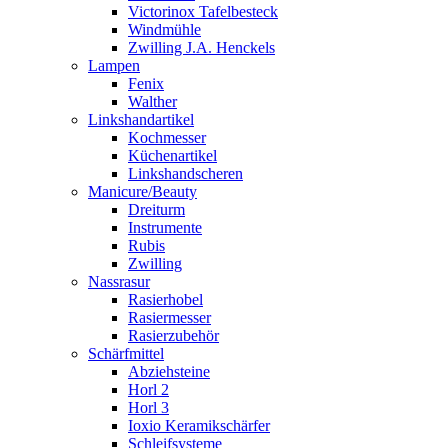
Victorinox Tafelbesteck
Windmühle
Zwilling J.A. Henckels
Lampen
Fenix
Walther
Linkshandartikel
Kochmesser
Küchenartikel
Linkshandscheren
Manicure/Beauty
Dreiturm
Instrumente
Rubis
Zwilling
Nassrasur
Rasierhobel
Rasiermesser
Rasierzubehör
Schärfmittel
Abziehsteine
Horl 2
Horl 3
Ioxio Keramikschärfer
Schleifsysteme