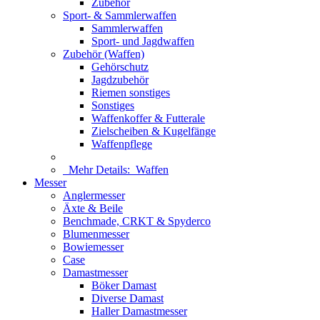
Zubehör
Sport- & Sammlerwaffen
Sammlerwaffen
Sport- und Jagdwaffen
Zubehör (Waffen)
Gehörschutz
Jagdzubehör
Riemen sonstiges
Sonstiges
Waffenkoffer & Futterale
Zielscheiben & Kugelfänge
Waffenpflege
Mehr Details:
Waffen
Messer
Anglermesser
Äxte & Beile
Benchmade, CRKT & Spyderco
Blumenmesser
Bowiemesser
Case
Damastmesser
Böker Damast
Diverse Damast
Haller Damastmesser