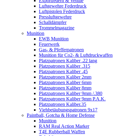
Exportfedern & Ventile
Luftgewehre Federdruck
Luftpistolen Federdruck
Pressluftgewehre
Schalldämpfer
Trommelmagazine
Munition
EWB Munition
Feuerwerk
Gas- & Pfefferpatronen
Munition für Co2- & Luftdruckwaffen
Platzpatronen Kaliber .22 lang
Platzpatronen Kaliber .315
Platzpatronen Kaliber .45
Platzpatronen Kaliber 2mm
Platzpatronen Kaliber 6mm
Platzpatronen Kaliber 8mm
Platzpatronen Kaliber 9mm /.380
Platzpatronen Kaliber 9mm P.A.K.
Platzpatronen Kaliber.35
Viehbetäubungspatronen 9x17
Paintball, Gotcha & Home Defense
Munition
RAM Real Action Marker
T4E Rubberball Waffen