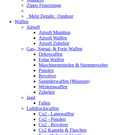
Zippo Feuerzeuge
Mehr Details:
Outdoor
Waffen
Airsoft
Airsoft Munition
Airsoft Waffen
Airsoft Zubehör
Gas-, Signal- & Freie Waffen
Dekowaffen
Erma Waffen
Maschinenpistolen & Sturmgewehre
Pistolen
Revolver
Sammlerwaffen (Museum)
Westernwaffen
Zubehör
Jagd
Fallen
Luftdruckwaffen
Co2 - Langwaffen
Co2 - Pistolen
Co2 - Revolver
Co2 Kapseln & Flaschen