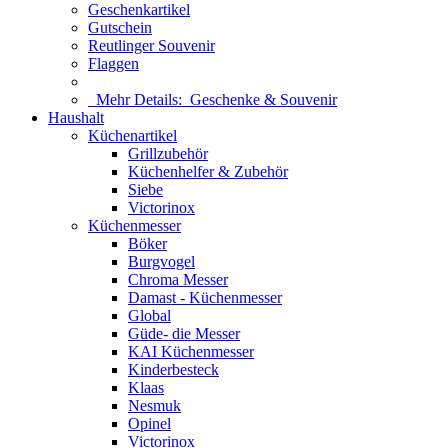
Geschenkartikel
Gutschein
Reutlinger Souvenir
Flaggen
Mehr Details:
Geschenke & Souvenir
Haushalt
Küchenartikel
Grillzubehör
Küchenhelfer & Zubehör
Siebe
Victorinox
Küchenmesser
Böker
Burgvogel
Chroma Messer
Damast - Küchenmesser
Global
Güde- die Messer
KAI Küchenmesser
Kinderbesteck
Klaas
Nesmuk
Opinel
Victorinox