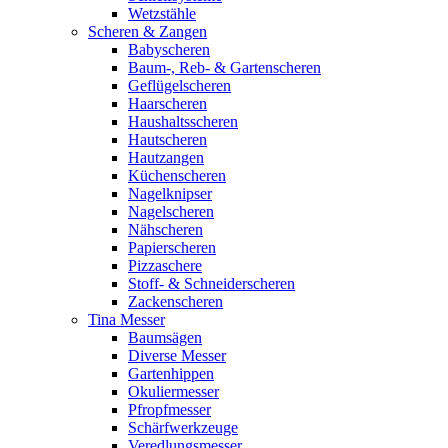
Wetzstähle
Scheren & Zangen
Babyscheren
Baum-, Reb- & Gartenscheren
Geflügelscheren
Haarscheren
Haushaltsscheren
Hautscheren
Hautzangen
Küchenscheren
Nagelknipser
Nagelscheren
Nähscheren
Papierscheren
Pizzaschere
Stoff- & Schneiderscheren
Zackenscheren
Tina Messer
Baumsägen
Diverse Messer
Gartenhippen
Okuliermesser
Pfropfmesser
Schärfwerkzeuge
Veredlungsmesser