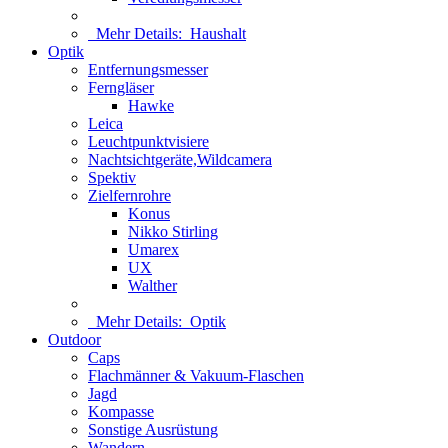
Mehr Details:
Haushalt
Optik
Entfernungsmesser
Ferngläser
Hawke
Leica
Leuchtpunktvisiere
Nachtsichtgeräte,Wildcamera
Spektiv
Zielfernrohre
Konus
Nikko Stirling
Umarex
UX
Walther
Mehr Details:
Optik
Outdoor
Caps
Flachmänner & Vakuum-Flaschen
Jagd
Kompasse
Sonstige Ausrüstung
Wandern