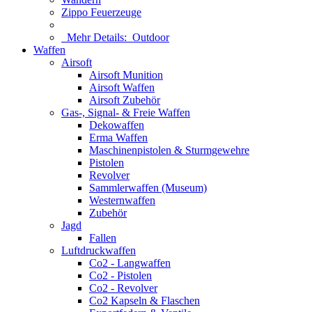
Zippo Feuerzeuge
Mehr Details:
Outdoor
Waffen
Airsoft
Airsoft Munition
Airsoft Waffen
Airsoft Zubehör
Gas-, Signal- & Freie Waffen
Dekowaffen
Erma Waffen
Maschinenpistolen & Sturmgewehre
Pistolen
Revolver
Sammlerwaffen (Museum)
Westernwaffen
Zubehör
Jagd
Fallen
Luftdruckwaffen
Co2 - Langwaffen
Co2 - Pistolen
Co2 - Revolver
Co2 Kapseln & Flaschen