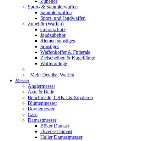
Zubehör
Sport- & Sammlerwaffen
Sammlerwaffen
Sport- und Jagdwaffen
Zubehör (Waffen)
Gehörschutz
Jagdzubehör
Riemen sonstiges
Sonstiges
Waffenkoffer & Futterale
Zielscheiben & Kugelfänge
Waffenpflege
Mehr Details:
Waffen
Messer
Anglermesser
Äxte & Beile
Benchmade, CRKT & Spyderco
Blumenmesser
Bowiemesser
Case
Damastmesser
Böker Damast
Diverse Damast
Haller Damastmesser