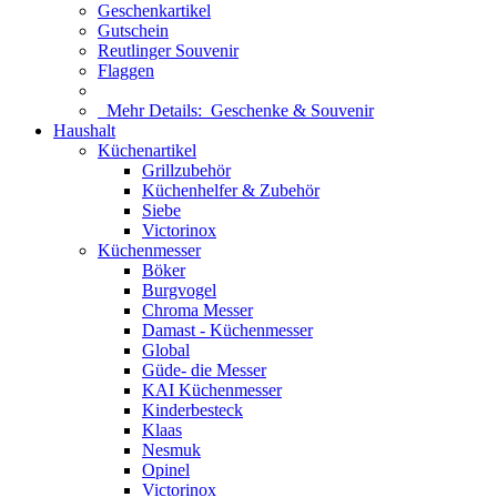
Geschenkartikel
Gutschein
Reutlinger Souvenir
Flaggen
Mehr Details:
Geschenke & Souvenir
Haushalt
Küchenartikel
Grillzubehör
Küchenhelfer & Zubehör
Siebe
Victorinox
Küchenmesser
Böker
Burgvogel
Chroma Messer
Damast - Küchenmesser
Global
Güde- die Messer
KAI Küchenmesser
Kinderbesteck
Klaas
Nesmuk
Opinel
Victorinox