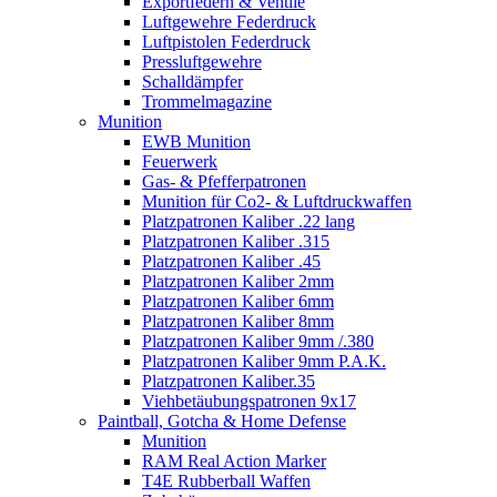
Exportfedern & Ventile
Luftgewehre Federdruck
Luftpistolen Federdruck
Pressluftgewehre
Schalldämpfer
Trommelmagazine
Munition
EWB Munition
Feuerwerk
Gas- & Pfefferpatronen
Munition für Co2- & Luftdruckwaffen
Platzpatronen Kaliber .22 lang
Platzpatronen Kaliber .315
Platzpatronen Kaliber .45
Platzpatronen Kaliber 2mm
Platzpatronen Kaliber 6mm
Platzpatronen Kaliber 8mm
Platzpatronen Kaliber 9mm /.380
Platzpatronen Kaliber 9mm P.A.K.
Platzpatronen Kaliber.35
Viehbetäubungspatronen 9x17
Paintball, Gotcha & Home Defense
Munition
RAM Real Action Marker
T4E Rubberball Waffen