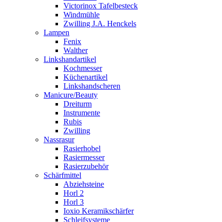
Victorinox Tafelbesteck
Windmühle
Zwilling J.A. Henckels
Lampen
Fenix
Walther
Linkshandartikel
Kochmesser
Küchenartikel
Linkshandscheren
Manicure/Beauty
Dreiturm
Instrumente
Rubis
Zwilling
Nassrasur
Rasierhobel
Rasiermesser
Rasierzubehör
Schärfmittel
Abziehsteine
Horl 2
Horl 3
Ioxio Keramikschärfer
Schleifsysteme