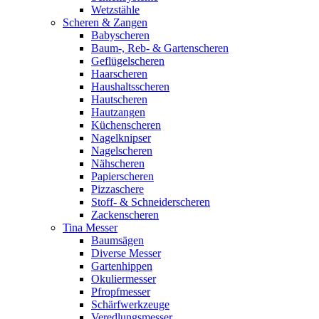
Wetzstähle
Scheren & Zangen
Babyscheren
Baum-, Reb- & Gartenscheren
Geflügelscheren
Haarscheren
Haushaltsscheren
Hautscheren
Hautzangen
Küchenscheren
Nagelknipser
Nagelscheren
Nähscheren
Papierscheren
Pizzaschere
Stoff- & Schneiderscheren
Zackenscheren
Tina Messer
Baumsägen
Diverse Messer
Gartenhippen
Okuliermesser
Pfropfmesser
Schärfwerkzeuge
Veredlungsmesser