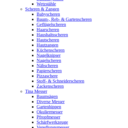
Wetzstähle
Scheren & Zangen
Babyscheren
Baum-, Reb- & Gartenscheren
Geflügelscheren
Haarscheren
Haushaltsscheren
Hautscheren
Hautzangen
Küchenscheren
Nagelknipser
Nagelscheren
Nähscheren
Papierscheren
Pizzaschere
Stoff- & Schneiderscheren
Zackenscheren
Tina Messer
Baumsägen
Diverse Messer
Gartenhippen
Okuliermesser
Pfropfmesser
Schärfwerkzeuge
Veredlungsmesser