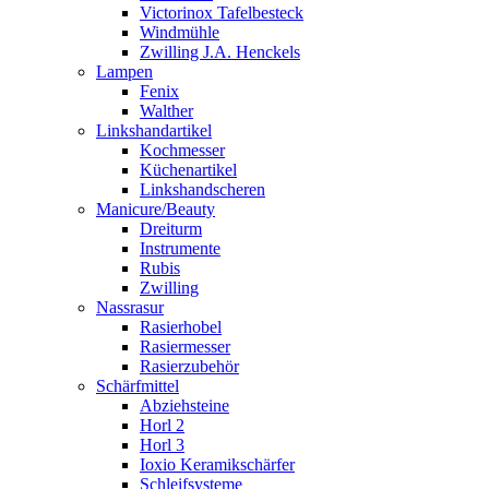
Victorinox Tafelbesteck
Windmühle
Zwilling J.A. Henckels
Lampen
Fenix
Walther
Linkshandartikel
Kochmesser
Küchenartikel
Linkshandscheren
Manicure/Beauty
Dreiturm
Instrumente
Rubis
Zwilling
Nassrasur
Rasierhobel
Rasiermesser
Rasierzubehör
Schärfmittel
Abziehsteine
Horl 2
Horl 3
Ioxio Keramikschärfer
Schleifsysteme