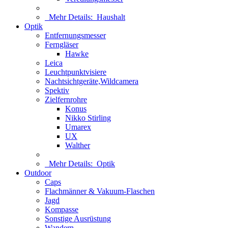
Mehr Details:
Haushalt
Optik
Entfernungsmesser
Ferngläser
Hawke
Leica
Leuchtpunktvisiere
Nachtsichtgeräte,Wildcamera
Spektiv
Zielfernrohre
Konus
Nikko Stirling
Umarex
UX
Walther
Mehr Details:
Optik
Outdoor
Caps
Flachmänner & Vakuum-Flaschen
Jagd
Kompasse
Sonstige Ausrüstung
Wandern