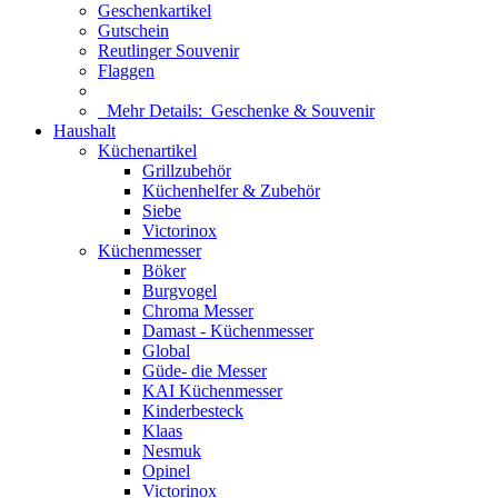
Geschenkartikel
Gutschein
Reutlinger Souvenir
Flaggen
Mehr Details:
Geschenke & Souvenir
Haushalt
Küchenartikel
Grillzubehör
Küchenhelfer & Zubehör
Siebe
Victorinox
Küchenmesser
Böker
Burgvogel
Chroma Messer
Damast - Küchenmesser
Global
Güde- die Messer
KAI Küchenmesser
Kinderbesteck
Klaas
Nesmuk
Opinel
Victorinox