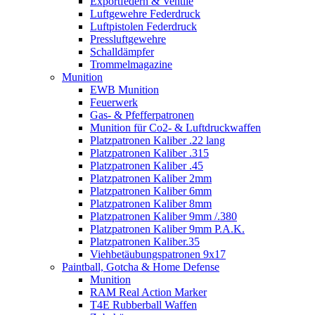
Exportfedern & Ventile
Luftgewehre Federdruck
Luftpistolen Federdruck
Pressluftgewehre
Schalldämpfer
Trommelmagazine
Munition
EWB Munition
Feuerwerk
Gas- & Pfefferpatronen
Munition für Co2- & Luftdruckwaffen
Platzpatronen Kaliber .22 lang
Platzpatronen Kaliber .315
Platzpatronen Kaliber .45
Platzpatronen Kaliber 2mm
Platzpatronen Kaliber 6mm
Platzpatronen Kaliber 8mm
Platzpatronen Kaliber 9mm /.380
Platzpatronen Kaliber 9mm P.A.K.
Platzpatronen Kaliber.35
Viehbetäubungspatronen 9x17
Paintball, Gotcha & Home Defense
Munition
RAM Real Action Marker
T4E Rubberball Waffen