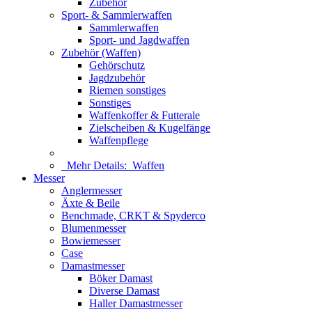
Zubehör
Sport- & Sammlerwaffen
Sammlerwaffen
Sport- und Jagdwaffen
Zubehör (Waffen)
Gehörschutz
Jagdzubehör
Riemen sonstiges
Sonstiges
Waffenkoffer & Futterale
Zielscheiben & Kugelfänge
Waffenpflege
Mehr Details:
Waffen
Messer
Anglermesser
Äxte & Beile
Benchmade, CRKT & Spyderco
Blumenmesser
Bowiemesser
Case
Damastmesser
Böker Damast
Diverse Damast
Haller Damastmesser