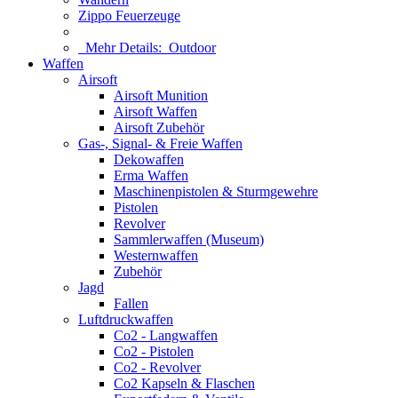
Zippo Feuerzeuge
Mehr Details:
Outdoor
Waffen
Airsoft
Airsoft Munition
Airsoft Waffen
Airsoft Zubehör
Gas-, Signal- & Freie Waffen
Dekowaffen
Erma Waffen
Maschinenpistolen & Sturmgewehre
Pistolen
Revolver
Sammlerwaffen (Museum)
Westernwaffen
Zubehör
Jagd
Fallen
Luftdruckwaffen
Co2 - Langwaffen
Co2 - Pistolen
Co2 - Revolver
Co2 Kapseln & Flaschen