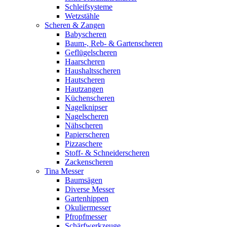
Schleifsysteme
Wetzstähle
Scheren & Zangen
Babyscheren
Baum-, Reb- & Gartenscheren
Geflügelscheren
Haarscheren
Haushaltsscheren
Hautscheren
Hautzangen
Küchenscheren
Nagelknipser
Nagelscheren
Nähscheren
Papierscheren
Pizzaschere
Stoff- & Schneiderscheren
Zackenscheren
Tina Messer
Baumsägen
Diverse Messer
Gartenhippen
Okuliermesser
Pfropfmesser
Schärfwerkzeuge