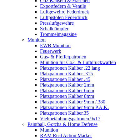
Co2 Kapseln & Flaschen
Exportfedern & Ventile
Luftgewehre Federdruck
Luftpistolen Federdruck
Pressluftgewehre
Schalldämpfer
Trommelmagazine
Munition
EWB Munition
Feuerwerk
Gas- & Pfefferpatronen
Munition für Co2- & Luftdruckwaffen
Platzpatronen Kaliber .22 lang
Platzpatronen Kaliber .315
Platzpatronen Kaliber .45
Platzpatronen Kaliber 2mm
Platzpatronen Kaliber 6mm
Platzpatronen Kaliber 8mm
Platzpatronen Kaliber 9mm /.380
Platzpatronen Kaliber 9mm P.A.K.
Platzpatronen Kaliber.35
Viehbetäubungspatronen 9x17
Paintball, Gotcha & Home Defense
Munition
RAM Real Action Marker