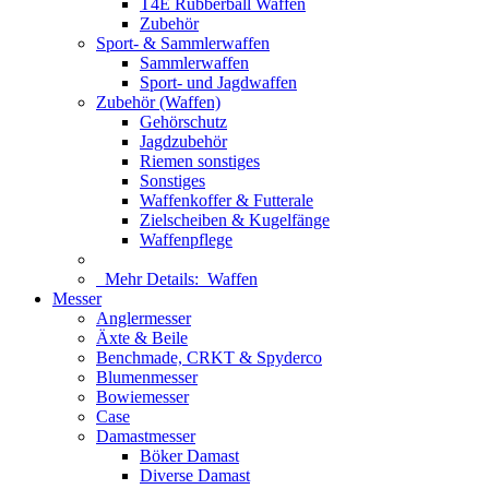
T4E Rubberball Waffen
Zubehör
Sport- & Sammlerwaffen
Sammlerwaffen
Sport- und Jagdwaffen
Zubehör (Waffen)
Gehörschutz
Jagdzubehör
Riemen sonstiges
Sonstiges
Waffenkoffer & Futterale
Zielscheiben & Kugelfänge
Waffenpflege
Mehr Details:
Waffen
Messer
Anglermesser
Äxte & Beile
Benchmade, CRKT & Spyderco
Blumenmesser
Bowiemesser
Case
Damastmesser
Böker Damast
Diverse Damast