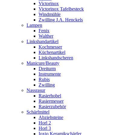
Victorinox
Victorinox Tafelbesteck
Windmühle
Zwilling J.A. Henckels
Lampen
Fenix
Walther
Linkshandartikel
Kochmesser
Küchenartikel
Linkshandscheren
Manicure/Beauty
Dreiturm
Instrumente
Rubis
Zwilling
Nassrasur
Rasierhobel
Rasiermesser
Rasierzubehör
Schärfmittel
Abziehsteine
Horl 2
Horl 3
Ioxio Keramikschärfer