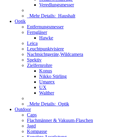
Veredlungsmesser
Mehr Details:
Haushalt
Optik
Entfernungsmesser
Ferngläser
Hawke
Leica
Leuchtpunktvisiere
Nachtsichtgeräte,Wildcamera
Spektiv
Zielfernrohre
Konus
Nikko Stirling
Umarex
UX
Walther
Mehr Details:
Optik
Outdoor
Caps
Flachmänner & Vakuum-Flaschen
Jagd
Kompasse
Sonstige Ausrüstung