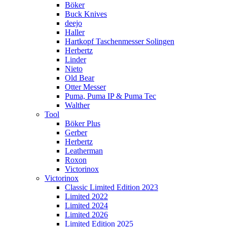
Böker
Buck Knives
deejo
Haller
Hartkopf Taschenmesser Solingen
Herbertz
Linder
Nieto
Old Bear
Otter Messer
Puma, Puma IP & Puma Tec
Walther
Tool
Böker Plus
Gerber
Herbertz
Leatherman
Roxon
Victorinox
Victorinox
Classic Limited Edition 2023
Limited 2022
Limited 2024
Limited 2026
Limited Edition 2025