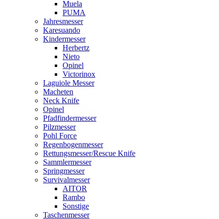
Muela
PUMA
Jahresmesser
Karesuando
Kindermesser
Herbertz
Nieto
Opinel
Victorinox
Laguiole Messer
Macheten
Neck Knife
Opinel
Pfadfindermesser
Pilzmesser
Pohl Force
Regenbogenmesser
Rettungsmesser/Rescue Knife
Sammlermesser
Springmesser
Survivalmesser
AITOR
Rambo
Sonstige
Taschenmesser