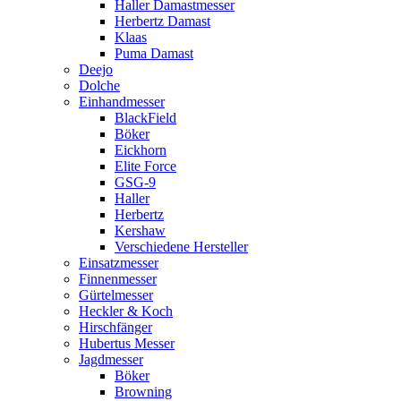
Haller Damastmesser
Herbertz Damast
Klaas
Puma Damast
Deejo
Dolche
Einhandmesser
BlackField
Böker
Eickhorn
Elite Force
GSG-9
Haller
Herbertz
Kershaw
Verschiedene Hersteller
Einsatzmesser
Finnenmesser
Gürtelmesser
Heckler & Koch
Hirschfänger
Hubertus Messer
Jagdmesser
Böker
Browning