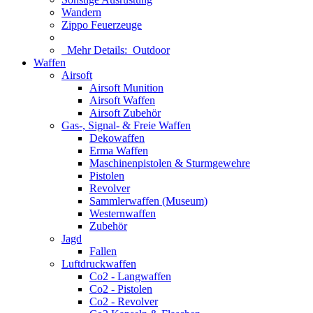
Wandern
Zippo Feuerzeuge
Mehr Details:
Outdoor
Waffen
Airsoft
Airsoft Munition
Airsoft Waffen
Airsoft Zubehör
Gas-, Signal- & Freie Waffen
Dekowaffen
Erma Waffen
Maschinenpistolen & Sturmgewehre
Pistolen
Revolver
Sammlerwaffen (Museum)
Westernwaffen
Zubehör
Jagd
Fallen
Luftdruckwaffen
Co2 - Langwaffen
Co2 - Pistolen
Co2 - Revolver