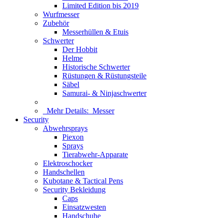
Limited Edition bis 2019
Wurfmesser
Zubehör
Messerhüllen & Etuis
Schwerter
Der Hobbit
Helme
Historische Schwerter
Rüstungen & Rüstungsteile
Säbel
Samurai- & Ninjaschwerter
Mehr Details:
Messer
Security
Abwehrsprays
Piexon
Sprays
Tierabwehr-Apparate
Elektroschocker
Handschellen
Kubotane & Tactical Pens
Security Bekleidung
Caps
Einsatzwesten
Handschuhe