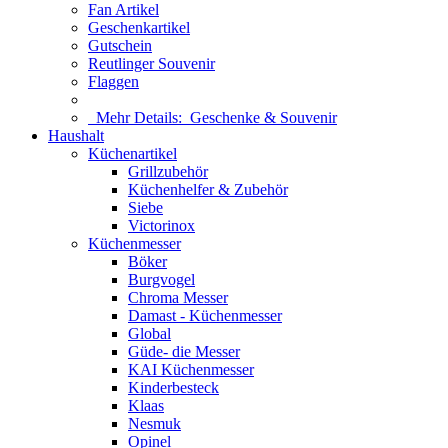
Fan Artikel
Geschenkartikel
Gutschein
Reutlinger Souvenir
Flaggen
Mehr Details:
Geschenke & Souvenir
Haushalt
Küchenartikel
Grillzubehör
Küchenhelfer & Zubehör
Siebe
Victorinox
Küchenmesser
Böker
Burgvogel
Chroma Messer
Damast - Küchenmesser
Global
Güde- die Messer
KAI Küchenmesser
Kinderbesteck
Klaas
Nesmuk
Opinel