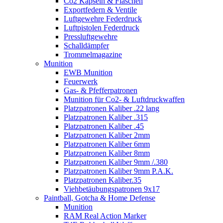
Co2 Kapseln & Flaschen
Exportfedern & Ventile
Luftgewehre Federdruck
Luftpistolen Federdruck
Pressluftgewehre
Schalldämpfer
Trommelmagazine
Munition
EWB Munition
Feuerwerk
Gas- & Pfefferpatronen
Munition für Co2- & Luftdruckwaffen
Platzpatronen Kaliber .22 lang
Platzpatronen Kaliber .315
Platzpatronen Kaliber .45
Platzpatronen Kaliber 2mm
Platzpatronen Kaliber 6mm
Platzpatronen Kaliber 8mm
Platzpatronen Kaliber 9mm /.380
Platzpatronen Kaliber 9mm P.A.K.
Platzpatronen Kaliber.35
Viehbetäubungspatronen 9x17
Paintball, Gotcha & Home Defense
Munition
RAM Real Action Marker