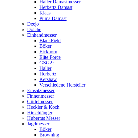
Haller Damastmesser
Herbertz Damast
Klaas
Puma Damast
Deejo
Dolche
Einhandmesser
BlackField
Böker
Eickhorn
Elite Force
GSG-9
Haller
Herbertz
Kershaw
Verschiedene Hersteller
Einsatzmesser
Finnenmesser
Gürtelmesser
Heckler & Koch
Hirschfänger
Hubertus Messer
Jagdmesser
Böker
Browning