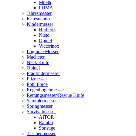
Muela
PUMA
Jahresmesser
Karesuando
Kindermesser
Herbertz
Nieto
Opinel
Victorinox
Laguiole Messer
Macheten
Neck Knife
Opinel
Pfadfindermesser
Pilzmesser
Pohl Force
Regenbogenmesser
Rettungsmesser/Rescue Knife
Sammlermesser
Springmesser
Survivalmesser
AITOR
Rambo
Sonstige
Taschenmesser