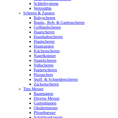
Schleifsysteme
Wetzstähle
Scheren & Zangen
Babyscheren
Baum-, Reb- & Gartenscheren
Geflügelscheren
Haarscheren
Haushaltsscheren
Hautscheren
Hautzangen
Küchenscheren
Nagelknipser
Nagelscheren
Nähscheren
Papierscheren
Pizzaschere
Stoff- & Schneiderscheren
Zackenscheren
Tina Messer
Baumsägen
Diverse Messer
Gartenhippen
Okuliermesser
Pfropfmesser
Schärfwerkzeuge