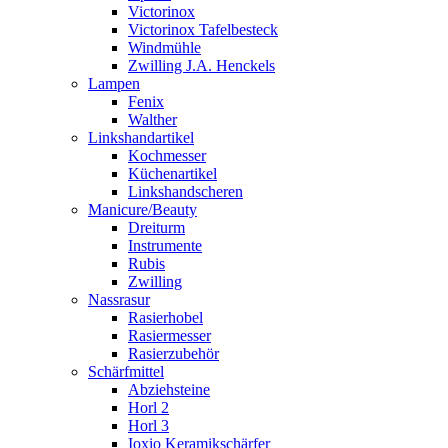
Victorinox
Victorinox Tafelbesteck
Windmühle
Zwilling J.A. Henckels
Lampen
Fenix
Walther
Linkshandartikel
Kochmesser
Küchenartikel
Linkshandscheren
Manicure/Beauty
Dreiturm
Instrumente
Rubis
Zwilling
Nassrasur
Rasierhobel
Rasiermesser
Rasierzubehör
Schärfmittel
Abziehsteine
Horl 2
Horl 3
Ioxio Keramikschärfer