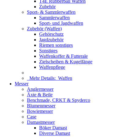
T4E Rubberball Waffen
Zubehör
Sport- & Sammlerwaffen
Sammlerwaffen
Sport- und Jagdwaffen
Zubehör (Waffen)
Gehörschutz
Jagdzubehör
Riemen sonstiges
Sonstiges
Waffenkoffer & Futterale
Zielscheiben & Kugelfänge
Waffenpflege
Mehr Details:
Waffen
Messer
Anglermesser
Äxte & Beile
Benchmade, CRKT & Spyderco
Blumenmesser
Bowiemesser
Case
Damastmesser
Böker Damast
Diverse Damast