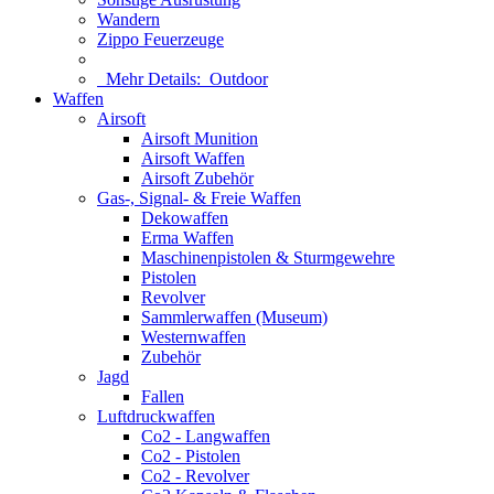
Wandern
Zippo Feuerzeuge
Mehr Details:
Outdoor
Waffen
Airsoft
Airsoft Munition
Airsoft Waffen
Airsoft Zubehör
Gas-, Signal- & Freie Waffen
Dekowaffen
Erma Waffen
Maschinenpistolen & Sturmgewehre
Pistolen
Revolver
Sammlerwaffen (Museum)
Westernwaffen
Zubehör
Jagd
Fallen
Luftdruckwaffen
Co2 - Langwaffen
Co2 - Pistolen
Co2 - Revolver