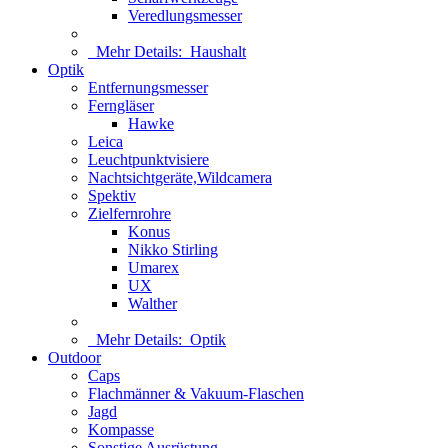
Veredlungsmesser
Mehr Details:
Haushalt
Optik
Entfernungsmesser
Ferngläser
Hawke
Leica
Leuchtpunktvisiere
Nachtsichtgeräte,Wildcamera
Spektiv
Zielfernrohre
Konus
Nikko Stirling
Umarex
UX
Walther
Mehr Details:
Optik
Outdoor
Caps
Flachmänner & Vakuum-Flaschen
Jagd
Kompasse
Sonstige Ausrüstung