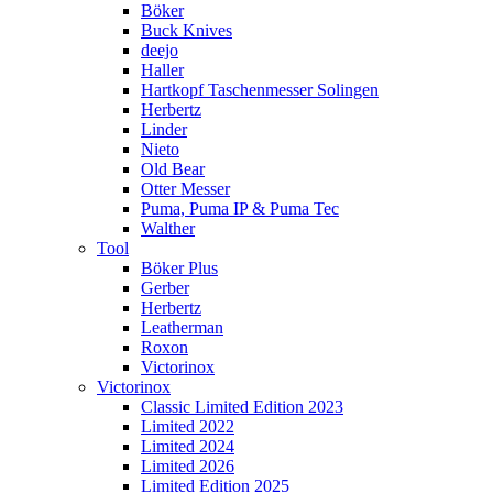
Böker
Buck Knives
deejo
Haller
Hartkopf Taschenmesser Solingen
Herbertz
Linder
Nieto
Old Bear
Otter Messer
Puma, Puma IP & Puma Tec
Walther
Tool
Böker Plus
Gerber
Herbertz
Leatherman
Roxon
Victorinox
Victorinox
Classic Limited Edition 2023
Limited 2022
Limited 2024
Limited 2026
Limited Edition 2025