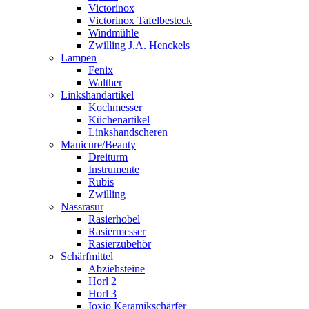
Victorinox
Victorinox Tafelbesteck
Windmühle
Zwilling J.A. Henckels
Lampen
Fenix
Walther
Linkshandartikel
Kochmesser
Küchenartikel
Linkshandscheren
Manicure/Beauty
Dreiturm
Instrumente
Rubis
Zwilling
Nassrasur
Rasierhobel
Rasiermesser
Rasierzubehör
Schärfmittel
Abziehsteine
Horl 2
Horl 3
Ioxio Keramikschärfer