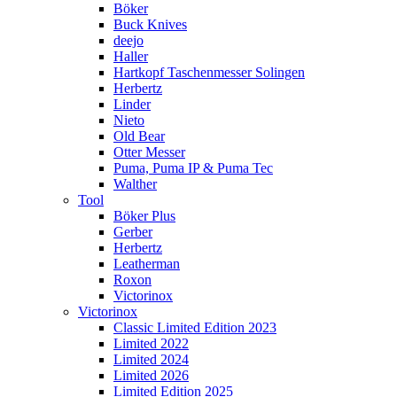
Böker
Buck Knives
deejo
Haller
Hartkopf Taschenmesser Solingen
Herbertz
Linder
Nieto
Old Bear
Otter Messer
Puma, Puma IP & Puma Tec
Walther
Tool
Böker Plus
Gerber
Herbertz
Leatherman
Roxon
Victorinox
Victorinox
Classic Limited Edition 2023
Limited 2022
Limited 2024
Limited 2026
Limited Edition 2025