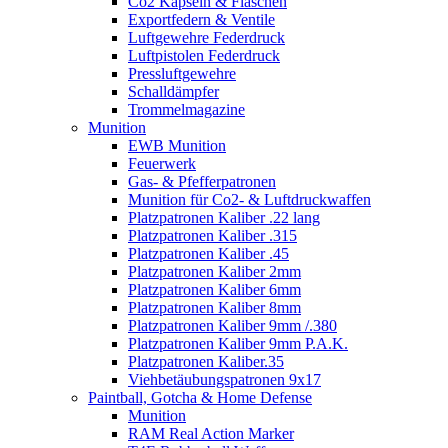
Co2 Kapseln & Flaschen
Exportfedern & Ventile
Luftgewehre Federdruck
Luftpistolen Federdruck
Pressluftgewehre
Schalldämpfer
Trommelmagazine
Munition
EWB Munition
Feuerwerk
Gas- & Pfefferpatronen
Munition für Co2- & Luftdruckwaffen
Platzpatronen Kaliber .22 lang
Platzpatronen Kaliber .315
Platzpatronen Kaliber .45
Platzpatronen Kaliber 2mm
Platzpatronen Kaliber 6mm
Platzpatronen Kaliber 8mm
Platzpatronen Kaliber 9mm /.380
Platzpatronen Kaliber 9mm P.A.K.
Platzpatronen Kaliber.35
Viehbetäubungspatronen 9x17
Paintball, Gotcha & Home Defense
Munition
RAM Real Action Marker