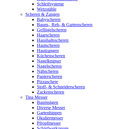
Schleifsysteme
Wetzstähle
Scheren & Zangen
Babyscheren
Baum-, Reb- & Gartenscheren
Geflügelscheren
Haarscheren
Haushaltsscheren
Hautscheren
Hautzangen
Küchenscheren
Nagelknipser
Nagelscheren
Nähscheren
Papierscheren
Pizzaschere
Stoff- & Schneiderscheren
Zackenscheren
Tina Messer
Baumsägen
Diverse Messer
Gartenhippen
Okuliermesser
Pfropfmesser
Schärfwerkzeuge