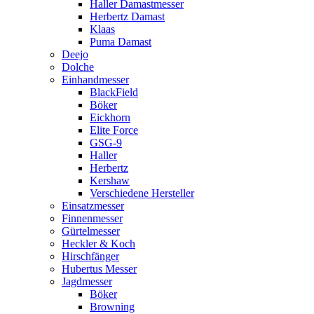
Haller Damastmesser
Herbertz Damast
Klaas
Puma Damast
Deejo
Dolche
Einhandmesser
BlackField
Böker
Eickhorn
Elite Force
GSG-9
Haller
Herbertz
Kershaw
Verschiedene Hersteller
Einsatzmesser
Finnenmesser
Gürtelmesser
Heckler & Koch
Hirschfänger
Hubertus Messer
Jagdmesser
Böker
Browning