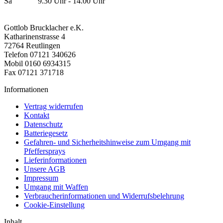
Sa 9.30 Uhr - 14.00 Uhr
Gottlob Brucklacher e.K.
Katharinenstrasse 4
72764 Reutlingen
Telefon 07121 340626
Mobil 0160 6934315
Fax 07121 371718
Informationen
Vertrag widerrufen
Kontakt
Datenschutz
Batteriegesetz
Gefahren- und Sicherheitshinweise zum Umgang mit
Pfeffersprays
Lieferinformationen
Unsere AGB
Impressum
Umgang mit Waffen
Verbraucherinformationen und Widerrufsbelehrung
Cookie-Einstellung
Inhalt