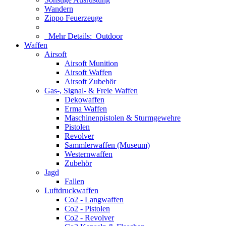
Wandern
Zippo Feuerzeuge
Mehr Details:
Outdoor
Waffen
Airsoft
Airsoft Munition
Airsoft Waffen
Airsoft Zubehör
Gas-, Signal- & Freie Waffen
Dekowaffen
Erma Waffen
Maschinenpistolen & Sturmgewehre
Pistolen
Revolver
Sammlerwaffen (Museum)
Westernwaffen
Zubehör
Jagd
Fallen
Luftdruckwaffen
Co2 - Langwaffen
Co2 - Pistolen
Co2 - Revolver