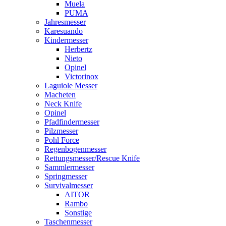
Muela
PUMA
Jahresmesser
Karesuando
Kindermesser
Herbertz
Nieto
Opinel
Victorinox
Laguiole Messer
Macheten
Neck Knife
Opinel
Pfadfindermesser
Pilzmesser
Pohl Force
Regenbogenmesser
Rettungsmesser/Rescue Knife
Sammlermesser
Springmesser
Survivalmesser
AITOR
Rambo
Sonstige
Taschenmesser