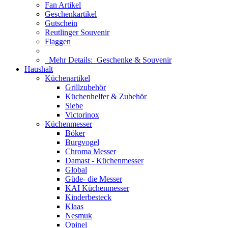
Fan Artikel
Geschenkartikel
Gutschein
Reutlinger Souvenir
Flaggen
Mehr Details:
Geschenke & Souvenir
Haushalt
Küchenartikel
Grillzubehör
Küchenhelfer & Zubehör
Siebe
Victorinox
Küchenmesser
Böker
Burgvogel
Chroma Messer
Damast - Küchenmesser
Global
Güde- die Messer
KAI Küchenmesser
Kinderbesteck
Klaas
Nesmuk
Opinel