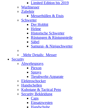
Limited Edition bis 2019
Wurfmesser
Zubehör
Messerhüllen & Etuis
Schwerter
Der Hobbit
Helme
Historische Schwerter
Rüstungen & Rüstungsteile
Säbel
Samurai- & Ninjaschwerter
Mehr Details:
Messer
Security
Abwehrsprays
Piexon
Sprays
Tierabwehr-Apparate
Elektroschocker
Handschellen
Kubotane & Tactical Pens
Security Bekleidung
Caps
Einsatzwesten
Handschuhe