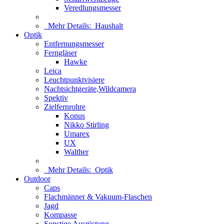
Veredlungsmesser
Mehr Details:
Haushalt
Optik
Entfernungsmesser
Ferngläser
Hawke
Leica
Leuchtpunktvisiere
Nachtsichtgeräte,Wildcamera
Spektiv
Zielfernrohre
Konus
Nikko Stirling
Umarex
UX
Walther
Mehr Details:
Optik
Outdoor
Caps
Flachmänner & Vakuum-Flaschen
Jagd
Kompasse
Sonstige Ausrüstung