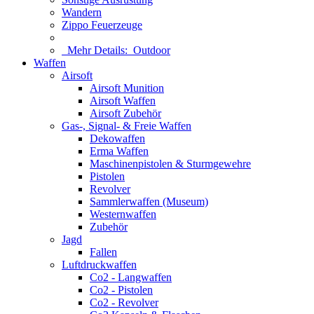
Wandern
Zippo Feuerzeuge
Mehr Details:
Outdoor
Waffen
Airsoft
Airsoft Munition
Airsoft Waffen
Airsoft Zubehör
Gas-, Signal- & Freie Waffen
Dekowaffen
Erma Waffen
Maschinenpistolen & Sturmgewehre
Pistolen
Revolver
Sammlerwaffen (Museum)
Westernwaffen
Zubehör
Jagd
Fallen
Luftdruckwaffen
Co2 - Langwaffen
Co2 - Pistolen
Co2 - Revolver