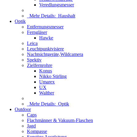
Veredlungsmesser
Mehr Details:
Haushalt
Optik
Entfernungsmesser
Ferngläser
Hawke
Leica
Leuchtpunktvisiere
Nachtsichtgeräte,Wildcamera
Spektiv
Zielfernrohre
Konus
Nikko Stirling
Umarex
UX
Walther
Mehr Details:
Optik
Outdoor
Caps
Flachmänner & Vakuum-Flaschen
Jagd
Kompasse
Sonstige Ausrüstung