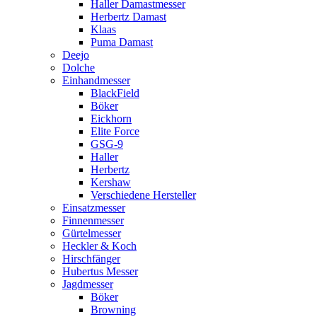
Haller Damastmesser
Herbertz Damast
Klaas
Puma Damast
Deejo
Dolche
Einhandmesser
BlackField
Böker
Eickhorn
Elite Force
GSG-9
Haller
Herbertz
Kershaw
Verschiedene Hersteller
Einsatzmesser
Finnenmesser
Gürtelmesser
Heckler & Koch
Hirschfänger
Hubertus Messer
Jagdmesser
Böker
Browning