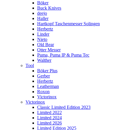
Böker
Buck Knives
deejo
Haller
Hartkopf Taschenmesser Solingen
Herbertz
Linder
Nieto
Old Bear
Otter Messer
Puma, Puma IP & Puma Tec
Walther
Tool
Böker Plus
Gerber
Herbertz
Leatherman
Roxon
Victorinox
Victorinox
Classic Limited Edition 2023
Limited 2022
Limited 2024
Limited 2026
Limited Edition 2025