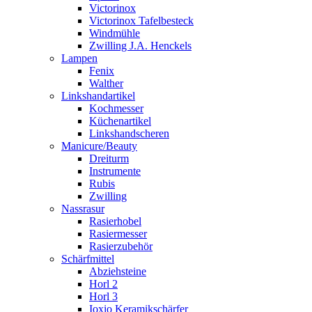
Victorinox
Victorinox Tafelbesteck
Windmühle
Zwilling J.A. Henckels
Lampen
Fenix
Walther
Linkshandartikel
Kochmesser
Küchenartikel
Linkshandscheren
Manicure/Beauty
Dreiturm
Instrumente
Rubis
Zwilling
Nassrasur
Rasierhobel
Rasiermesser
Rasierzubehör
Schärfmittel
Abziehsteine
Horl 2
Horl 3
Ioxio Keramikschärfer