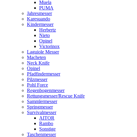
Muela
PUMA
Jahresmesser
Karesuando
Kindermesser
Herbertz
Nieto
Opinel
Victorinox
Laguiole Messer
Macheten
Neck Knife
Opinel
Pfadfindermesser
Pilzmesser
Pohl Force
Regenbogenmesser
Rettungsmesser/Rescue Knife
Sammlermesser
Springmesser
Survivalmesser
AITOR
Rambo
Sonstige
Taschenmesser