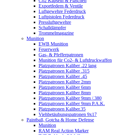
Co2 Kapseln & Flaschen
Exportfedern & Ventile
Luftgewehre Federdruck
Luftpistolen Federdruck
Pressluftgewehre
Schalldämpfer
Trommelmagazine
Munition
EWB Munition
Feuerwerk
Gas- & Pfefferpatronen
Munition für Co2- & Luftdruckwaffen
Platzpatronen Kaliber .22 lang
Platzpatronen Kaliber .315
Platzpatronen Kaliber .45
Platzpatronen Kaliber 2mm
Platzpatronen Kaliber 6mm
Platzpatronen Kaliber 8mm
Platzpatronen Kaliber 9mm /.380
Platzpatronen Kaliber 9mm P.A.K.
Platzpatronen Kaliber.35
Viehbetäubungspatronen 9x17
Paintball, Gotcha & Home Defense
Munition
RAM Real Action Marker