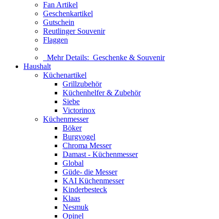
Fan Artikel
Geschenkartikel
Gutschein
Reutlinger Souvenir
Flaggen
Mehr Details:
Geschenke & Souvenir
Haushalt
Küchenartikel
Grillzubehör
Küchenhelfer & Zubehör
Siebe
Victorinox
Küchenmesser
Böker
Burgvogel
Chroma Messer
Damast - Küchenmesser
Global
Güde- die Messer
KAI Küchenmesser
Kinderbesteck
Klaas
Nesmuk
Opinel