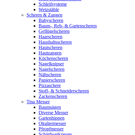
Schleifsysteme
Wetzstähle
Scheren & Zangen
Babyscheren
Baum-, Reb- & Gartenscheren
Geflügelscheren
Haarscheren
Haushaltsscheren
Hautscheren
Hautzangen
Küchenscheren
Nagelknipser
Nagelscheren
Nähscheren
Papierscheren
Pizzaschere
Stoff- & Schneiderscheren
Zackenscheren
Tina Messer
Baumsägen
Diverse Messer
Gartenhippen
Okuliermesser
Pfropfmesser
Schärfwerkzeuge