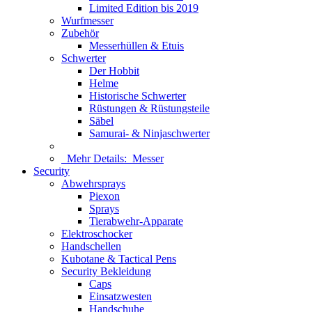
Limited Edition bis 2019
Wurfmesser
Zubehör
Messerhüllen & Etuis
Schwerter
Der Hobbit
Helme
Historische Schwerter
Rüstungen & Rüstungsteile
Säbel
Samurai- & Ninjaschwerter
Mehr Details:
Messer
Security
Abwehrsprays
Piexon
Sprays
Tierabwehr-Apparate
Elektroschocker
Handschellen
Kubotane & Tactical Pens
Security Bekleidung
Caps
Einsatzwesten
Handschuhe