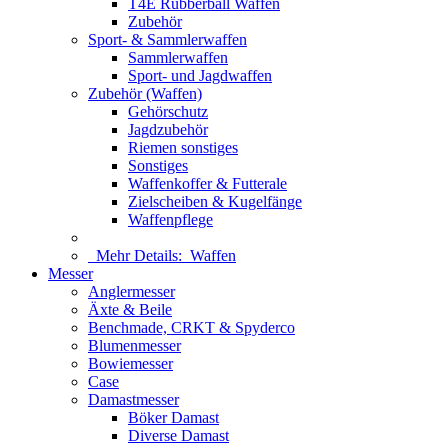
T4E Rubberball Waffen
Zubehör
Sport- & Sammlerwaffen
Sammlerwaffen
Sport- und Jagdwaffen
Zubehör (Waffen)
Gehörschutz
Jagdzubehör
Riemen sonstiges
Sonstiges
Waffenkoffer & Futterale
Zielscheiben & Kugelfänge
Waffenpflege
Mehr Details:
Waffen
Messer
Anglermesser
Äxte & Beile
Benchmade, CRKT & Spyderco
Blumenmesser
Bowiemesser
Case
Damastmesser
Böker Damast
Diverse Damast