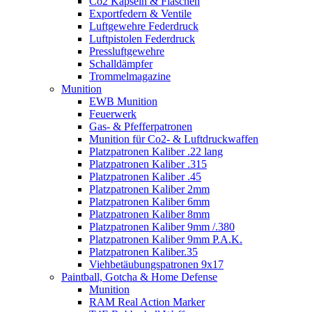
Co2 Kapseln & Flaschen
Exportfedern & Ventile
Luftgewehre Federdruck
Luftpistolen Federdruck
Pressluftgewehre
Schalldämpfer
Trommelmagazine
Munition
EWB Munition
Feuerwerk
Gas- & Pfefferpatronen
Munition für Co2- & Luftdruckwaffen
Platzpatronen Kaliber .22 lang
Platzpatronen Kaliber .315
Platzpatronen Kaliber .45
Platzpatronen Kaliber 2mm
Platzpatronen Kaliber 6mm
Platzpatronen Kaliber 8mm
Platzpatronen Kaliber 9mm /.380
Platzpatronen Kaliber 9mm P.A.K.
Platzpatronen Kaliber.35
Viehbetäubungspatronen 9x17
Paintball, Gotcha & Home Defense
Munition
RAM Real Action Marker