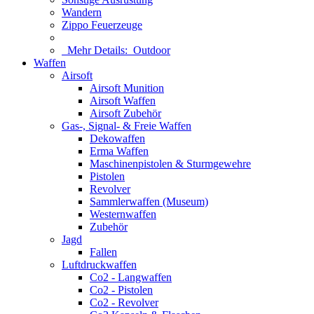
Wandern
Zippo Feuerzeuge
Mehr Details:
Outdoor
Waffen
Airsoft
Airsoft Munition
Airsoft Waffen
Airsoft Zubehör
Gas-, Signal- & Freie Waffen
Dekowaffen
Erma Waffen
Maschinenpistolen & Sturmgewehre
Pistolen
Revolver
Sammlerwaffen (Museum)
Westernwaffen
Zubehör
Jagd
Fallen
Luftdruckwaffen
Co2 - Langwaffen
Co2 - Pistolen
Co2 - Revolver