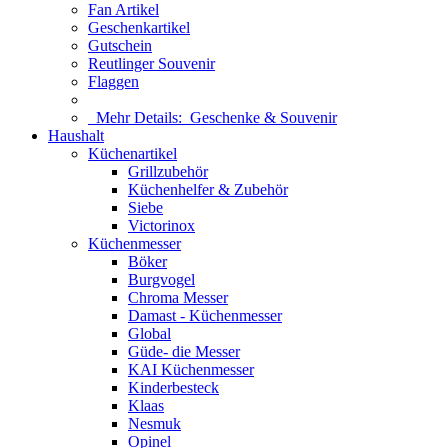
Fan Artikel
Geschenkartikel
Gutschein
Reutlinger Souvenir
Flaggen
Mehr Details:
Geschenke & Souvenir
Haushalt
Küchenartikel
Grillzubehör
Küchenhelfer & Zubehör
Siebe
Victorinox
Küchenmesser
Böker
Burgvogel
Chroma Messer
Damast - Küchenmesser
Global
Güde- die Messer
KAI Küchenmesser
Kinderbesteck
Klaas
Nesmuk
Opinel