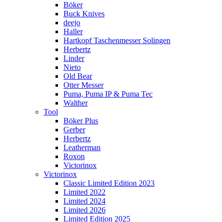
Böker
Buck Knives
deejo
Haller
Hartkopf Taschenmesser Solingen
Herbertz
Linder
Nieto
Old Bear
Otter Messer
Puma, Puma IP & Puma Tec
Walther
Tool
Böker Plus
Gerber
Herbertz
Leatherman
Roxon
Victorinox
Victorinox
Classic Limited Edition 2023
Limited 2022
Limited 2024
Limited 2026
Limited Edition 2025