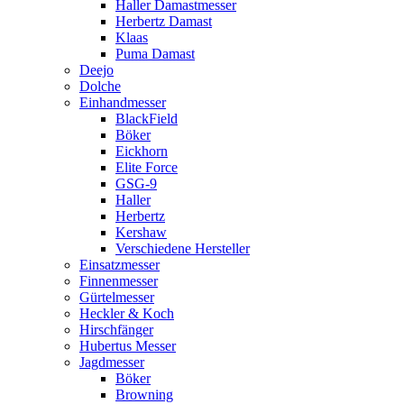
Haller Damastmesser
Herbertz Damast
Klaas
Puma Damast
Deejo
Dolche
Einhandmesser
BlackField
Böker
Eickhorn
Elite Force
GSG-9
Haller
Herbertz
Kershaw
Verschiedene Hersteller
Einsatzmesser
Finnenmesser
Gürtelmesser
Heckler & Koch
Hirschfänger
Hubertus Messer
Jagdmesser
Böker
Browning