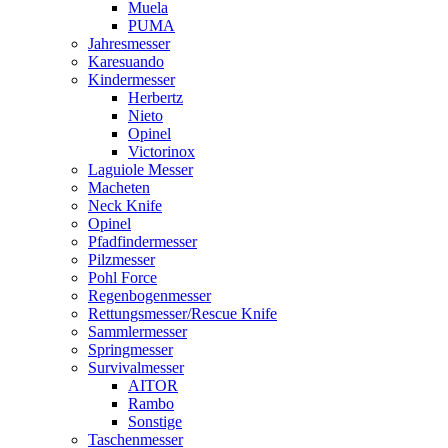
Muela
PUMA
Jahresmesser
Karesuando
Kindermesser
Herbertz
Nieto
Opinel
Victorinox
Laguiole Messer
Macheten
Neck Knife
Opinel
Pfadfindermesser
Pilzmesser
Pohl Force
Regenbogenmesser
Rettungsmesser/Rescue Knife
Sammlermesser
Springmesser
Survivalmesser
AITOR
Rambo
Sonstige
Taschenmesser