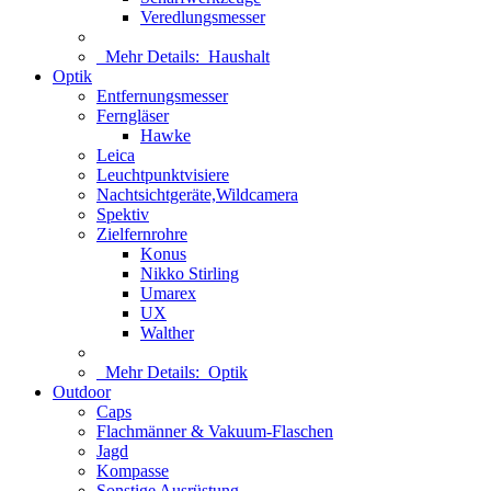
Veredlungsmesser
Mehr Details:
Haushalt
Optik
Entfernungsmesser
Ferngläser
Hawke
Leica
Leuchtpunktvisiere
Nachtsichtgeräte,Wildcamera
Spektiv
Zielfernrohre
Konus
Nikko Stirling
Umarex
UX
Walther
Mehr Details:
Optik
Outdoor
Caps
Flachmänner & Vakuum-Flaschen
Jagd
Kompasse
Sonstige Ausrüstung