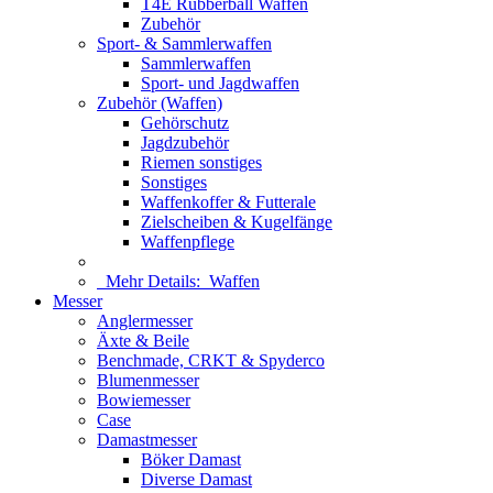
T4E Rubberball Waffen
Zubehör
Sport- & Sammlerwaffen
Sammlerwaffen
Sport- und Jagdwaffen
Zubehör (Waffen)
Gehörschutz
Jagdzubehör
Riemen sonstiges
Sonstiges
Waffenkoffer & Futterale
Zielscheiben & Kugelfänge
Waffenpflege
Mehr Details:
Waffen
Messer
Anglermesser
Äxte & Beile
Benchmade, CRKT & Spyderco
Blumenmesser
Bowiemesser
Case
Damastmesser
Böker Damast
Diverse Damast