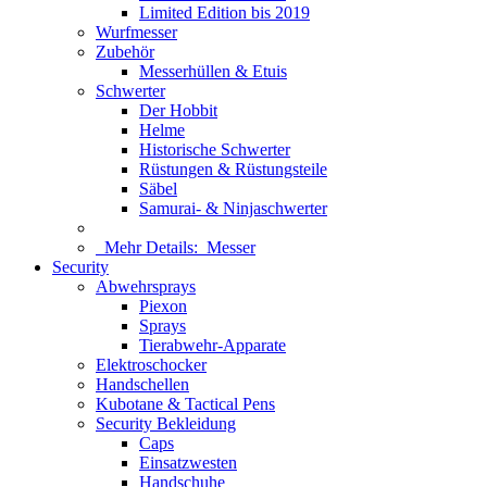
Limited Edition bis 2019
Wurfmesser
Zubehör
Messerhüllen & Etuis
Schwerter
Der Hobbit
Helme
Historische Schwerter
Rüstungen & Rüstungsteile
Säbel
Samurai- & Ninjaschwerter
Mehr Details:
Messer
Security
Abwehrsprays
Piexon
Sprays
Tierabwehr-Apparate
Elektroschocker
Handschellen
Kubotane & Tactical Pens
Security Bekleidung
Caps
Einsatzwesten
Handschuhe