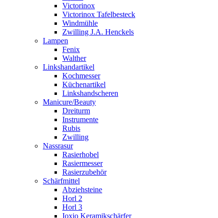
Victorinox
Victorinox Tafelbesteck
Windmühle
Zwilling J.A. Henckels
Lampen
Fenix
Walther
Linkshandartikel
Kochmesser
Küchenartikel
Linkshandscheren
Manicure/Beauty
Dreiturm
Instrumente
Rubis
Zwilling
Nassrasur
Rasierhobel
Rasiermesser
Rasierzubehör
Schärfmittel
Abziehsteine
Horl 2
Horl 3
Ioxio Keramikschärfer