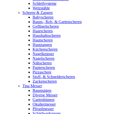
Schleifsysteme
Wetzstähle
Scheren & Zangen
Babyscheren
Baum-, Reb- & Gartenscheren
Geflügelscheren
Haarscheren
Haushaltsscheren
Hautscheren
Hautzangen
Küchenscheren
Nagelknipser
Nagelscheren
Nähscheren
Papierscheren
Pizzaschere
Stoff- & Schneiderscheren
Zackenscheren
Tina Messer
Baumsägen
Diverse Messer
Gartenhippen
Okuliermesser
Pfropfmesser
Schärfwerkzeuge