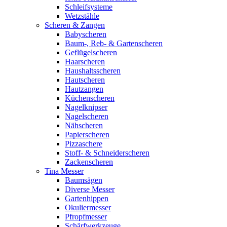
Schleifsysteme
Wetzstähle
Scheren & Zangen
Babyscheren
Baum-, Reb- & Gartenscheren
Geflügelscheren
Haarscheren
Haushaltsscheren
Hautscheren
Hautzangen
Küchenscheren
Nagelknipser
Nagelscheren
Nähscheren
Papierscheren
Pizzaschere
Stoff- & Schneiderscheren
Zackenscheren
Tina Messer
Baumsägen
Diverse Messer
Gartenhippen
Okuliermesser
Pfropfmesser
Schärfwerkzeuge