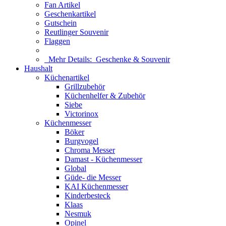
Fan Artikel
Geschenkartikel
Gutschein
Reutlinger Souvenir
Flaggen
Mehr Details:
Geschenke & Souvenir
Haushalt
Küchenartikel
Grillzubehör
Küchenhelfer & Zubehör
Siebe
Victorinox
Küchenmesser
Böker
Burgvogel
Chroma Messer
Damast - Küchenmesser
Global
Güde- die Messer
KAI Küchenmesser
Kinderbesteck
Klaas
Nesmuk
Opinel