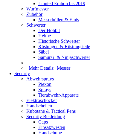
Limited Edition bis 2019
Wurfmesser
Zubehör
Messerhüllen & Etuis
Schwerter
Der Hobbit
Helme
Historische Schwerter
Rüstungen & Rüstungsteile
Säbel
Samurai- & Ninjaschwerter
Mehr Details:
Messer
Security
Abwehrsprays
Piexon
Sprays
Tierabwehr-Apparate
Elektroschocker
Handschellen
Kubotane & Tactical Pens
Security Bekleidung
Caps
Einsatzwesten
Handschuhe