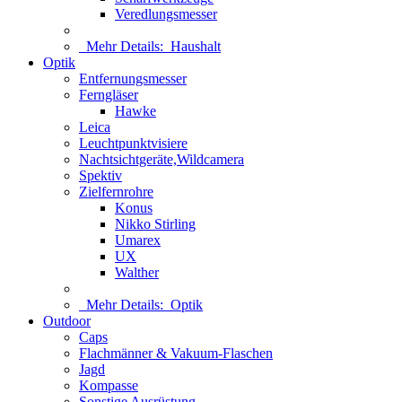
Veredlungsmesser
Mehr Details:
Haushalt
Optik
Entfernungsmesser
Ferngläser
Hawke
Leica
Leuchtpunktvisiere
Nachtsichtgeräte,Wildcamera
Spektiv
Zielfernrohre
Konus
Nikko Stirling
Umarex
UX
Walther
Mehr Details:
Optik
Outdoor
Caps
Flachmänner & Vakuum-Flaschen
Jagd
Kompasse
Sonstige Ausrüstung