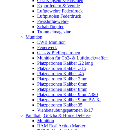
Co2 Kapseln & Flaschen
Exportfedern & Ventile
Luftgewehre Federdruck
Luftpistolen Federdruck
Pressluftgewehre
Schalldämpfer
Trommelmagazine
Munition
EWB Munition
Feuerwerk
Gas- & Pfefferpatronen
Munition für Co2- & Luftdruckwaffen
Platzpatronen Kaliber .22 lang
Platzpatronen Kaliber .315
Platzpatronen Kaliber .45
Platzpatronen Kaliber 2mm
Platzpatronen Kaliber 6mm
Platzpatronen Kaliber 8mm
Platzpatronen Kaliber 9mm /.380
Platzpatronen Kaliber 9mm P.A.K.
Platzpatronen Kaliber.35
Viehbetäubungspatronen 9x17
Paintball, Gotcha & Home Defense
Munition
RAM Real Action Marker