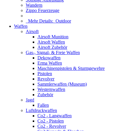
Wandern
Zippo Feuerzeuge
Mehr Details:
Outdoor
Waffen
Airsoft
Airsoft Munition
Airsoft Waffen
Airsoft Zubehör
Gas-, Signal- & Freie Waffen
Dekowaffen
Erma Waffen
Maschinenpistolen & Sturmgewehre
Pistolen
Revolver
Sammlerwaffen (Museum)
Westernwaffen
Zubehör
Jagd
Fallen
Luftdruckwaffen
Co2 - Langwaffen
Co2 - Pistolen
Co2 - Revolver