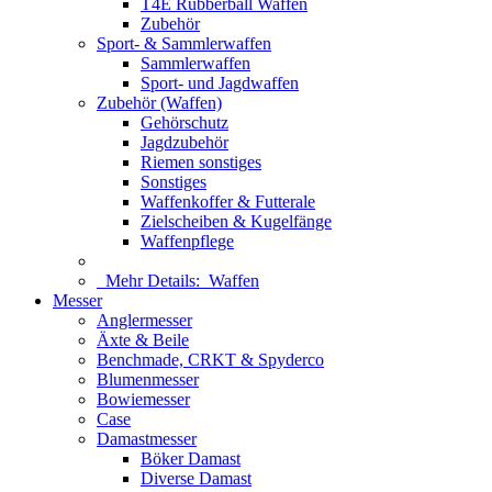
T4E Rubberball Waffen
Zubehör
Sport- & Sammlerwaffen
Sammlerwaffen
Sport- und Jagdwaffen
Zubehör (Waffen)
Gehörschutz
Jagdzubehör
Riemen sonstiges
Sonstiges
Waffenkoffer & Futterale
Zielscheiben & Kugelfänge
Waffenpflege
Mehr Details:
Waffen
Messer
Anglermesser
Äxte & Beile
Benchmade, CRKT & Spyderco
Blumenmesser
Bowiemesser
Case
Damastmesser
Böker Damast
Diverse Damast