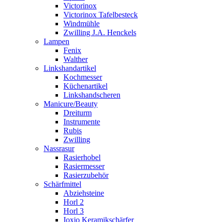
Victorinox
Victorinox Tafelbesteck
Windmühle
Zwilling J.A. Henckels
Lampen
Fenix
Walther
Linkshandartikel
Kochmesser
Küchenartikel
Linkshandscheren
Manicure/Beauty
Dreiturm
Instrumente
Rubis
Zwilling
Nassrasur
Rasierhobel
Rasiermesser
Rasierzubehör
Schärfmittel
Abziehsteine
Horl 2
Horl 3
Ioxio Keramikschärfer