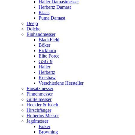
Haller Damastmesser
Herbertz Damast
Klaas
Puma Damast
Deejo
Dolche
Einhandmesser
BlackField
Böker
Eickhorn
Elite Force
GSG-9
Haller
Herbertz
Kershaw
Verschiedene Hersteller
Einsatzmesser
Finnenmesser
Gürtelmesser
Heckler & Koch
Hirschfänger
Hubertus Messer
Jagdmesser
Böker
Browning