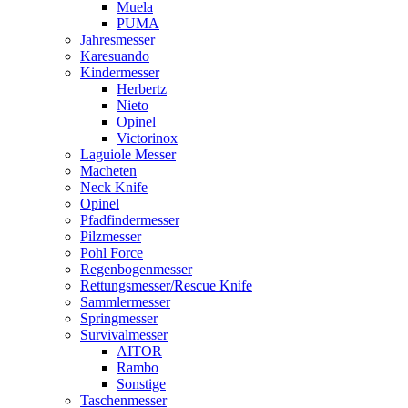
Muela
PUMA
Jahresmesser
Karesuando
Kindermesser
Herbertz
Nieto
Opinel
Victorinox
Laguiole Messer
Macheten
Neck Knife
Opinel
Pfadfindermesser
Pilzmesser
Pohl Force
Regenbogenmesser
Rettungsmesser/Rescue Knife
Sammlermesser
Springmesser
Survivalmesser
AITOR
Rambo
Sonstige
Taschenmesser