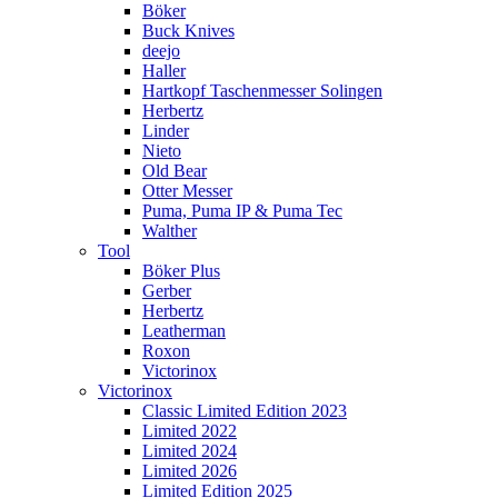
Böker
Buck Knives
deejo
Haller
Hartkopf Taschenmesser Solingen
Herbertz
Linder
Nieto
Old Bear
Otter Messer
Puma, Puma IP & Puma Tec
Walther
Tool
Böker Plus
Gerber
Herbertz
Leatherman
Roxon
Victorinox
Victorinox
Classic Limited Edition 2023
Limited 2022
Limited 2024
Limited 2026
Limited Edition 2025