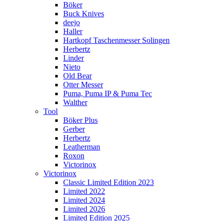
Böker
Buck Knives
deejo
Haller
Hartkopf Taschenmesser Solingen
Herbertz
Linder
Nieto
Old Bear
Otter Messer
Puma, Puma IP & Puma Tec
Walther
Tool
Böker Plus
Gerber
Herbertz
Leatherman
Roxon
Victorinox
Victorinox
Classic Limited Edition 2023
Limited 2022
Limited 2024
Limited 2026
Limited Edition 2025