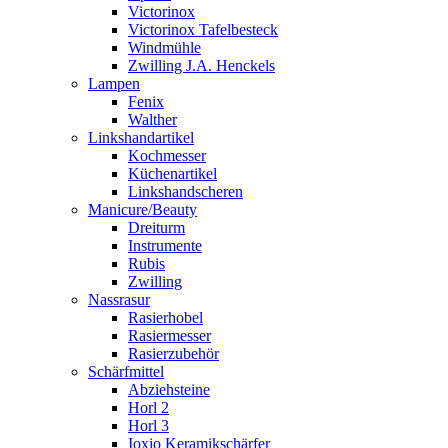
Victorinox
Victorinox Tafelbesteck
Windmühle
Zwilling J.A. Henckels
Lampen
Fenix
Walther
Linkshandartikel
Kochmesser
Küchenartikel
Linkshandscheren
Manicure/Beauty
Dreiturm
Instrumente
Rubis
Zwilling
Nassrasur
Rasierhobel
Rasiermesser
Rasierzubehör
Schärfmittel
Abziehsteine
Horl 2
Horl 3
Ioxio Keramikschärfer