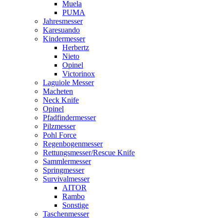
Muela
PUMA
Jahresmesser
Karesuando
Kindermesser
Herbertz
Nieto
Opinel
Victorinox
Laguiole Messer
Macheten
Neck Knife
Opinel
Pfadfindermesser
Pilzmesser
Pohl Force
Regenbogenmesser
Rettungsmesser/Rescue Knife
Sammlermesser
Springmesser
Survivalmesser
AITOR
Rambo
Sonstige
Taschenmesser