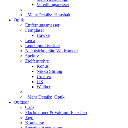
Veredlungsmesser
Mehr Details:
Haushalt
Optik
Entfernungsmesser
Ferngläser
Hawke
Leica
Leuchtpunktvisiere
Nachtsichtgeräte,Wildcamera
Spektiv
Zielfernrohre
Konus
Nikko Stirling
Umarex
UX
Walther
Mehr Details:
Optik
Outdoor
Caps
Flachmänner & Vakuum-Flaschen
Jagd
Kompasse
Sonstige Ausrüstung