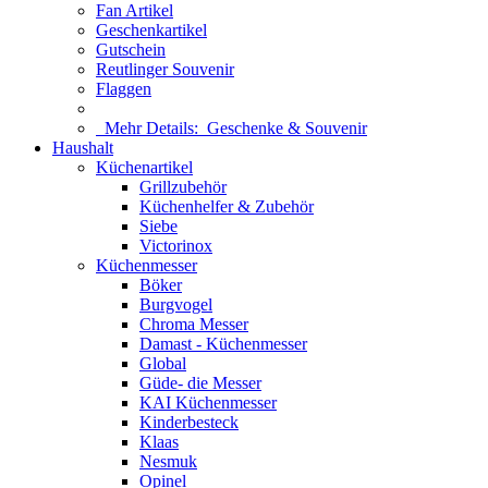
Fan Artikel
Geschenkartikel
Gutschein
Reutlinger Souvenir
Flaggen
Mehr Details:
Geschenke & Souvenir
Haushalt
Küchenartikel
Grillzubehör
Küchenhelfer & Zubehör
Siebe
Victorinox
Küchenmesser
Böker
Burgvogel
Chroma Messer
Damast - Küchenmesser
Global
Güde- die Messer
KAI Küchenmesser
Kinderbesteck
Klaas
Nesmuk
Opinel