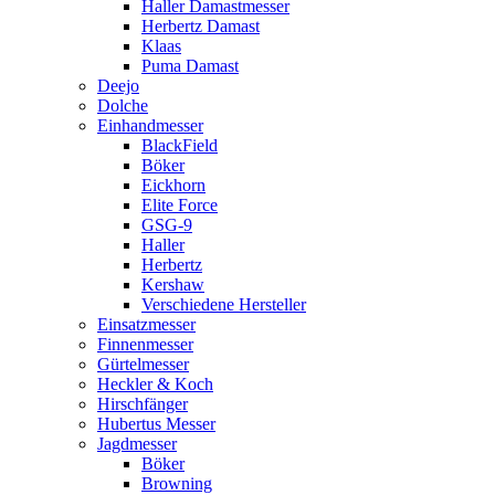
Haller Damastmesser
Herbertz Damast
Klaas
Puma Damast
Deejo
Dolche
Einhandmesser
BlackField
Böker
Eickhorn
Elite Force
GSG-9
Haller
Herbertz
Kershaw
Verschiedene Hersteller
Einsatzmesser
Finnenmesser
Gürtelmesser
Heckler & Koch
Hirschfänger
Hubertus Messer
Jagdmesser
Böker
Browning