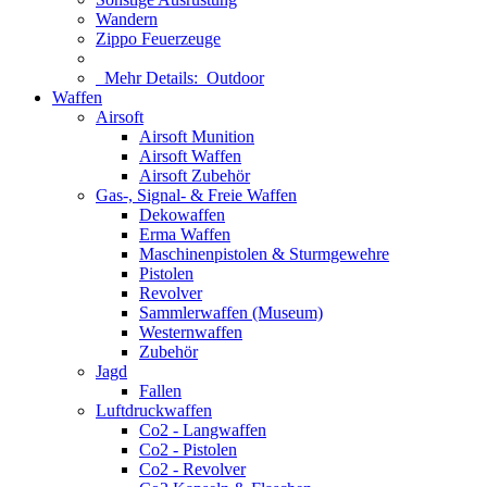
Wandern
Zippo Feuerzeuge
Mehr Details:
Outdoor
Waffen
Airsoft
Airsoft Munition
Airsoft Waffen
Airsoft Zubehör
Gas-, Signal- & Freie Waffen
Dekowaffen
Erma Waffen
Maschinenpistolen & Sturmgewehre
Pistolen
Revolver
Sammlerwaffen (Museum)
Westernwaffen
Zubehör
Jagd
Fallen
Luftdruckwaffen
Co2 - Langwaffen
Co2 - Pistolen
Co2 - Revolver