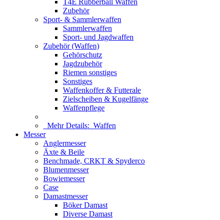
T4E Rubberball Waffen
Zubehör
Sport- & Sammlerwaffen
Sammlerwaffen
Sport- und Jagdwaffen
Zubehör (Waffen)
Gehörschutz
Jagdzubehör
Riemen sonstiges
Sonstiges
Waffenkoffer & Futterale
Zielscheiben & Kugelfänge
Waffenpflege
Mehr Details:
Waffen
Messer
Anglermesser
Äxte & Beile
Benchmade, CRKT & Spyderco
Blumenmesser
Bowiemesser
Case
Damastmesser
Böker Damast
Diverse Damast