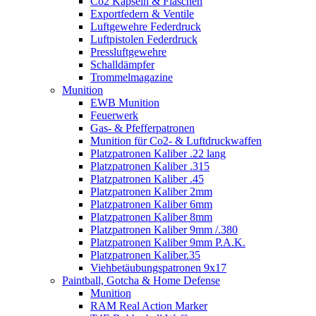
Co2 Kapseln & Flaschen
Exportfedern & Ventile
Luftgewehre Federdruck
Luftpistolen Federdruck
Pressluftgewehre
Schalldämpfer
Trommelmagazine
Munition
EWB Munition
Feuerwerk
Gas- & Pfefferpatronen
Munition für Co2- & Luftdruckwaffen
Platzpatronen Kaliber .22 lang
Platzpatronen Kaliber .315
Platzpatronen Kaliber .45
Platzpatronen Kaliber 2mm
Platzpatronen Kaliber 6mm
Platzpatronen Kaliber 8mm
Platzpatronen Kaliber 9mm /.380
Platzpatronen Kaliber 9mm P.A.K.
Platzpatronen Kaliber.35
Viehbetäubungspatronen 9x17
Paintball, Gotcha & Home Defense
Munition
RAM Real Action Marker