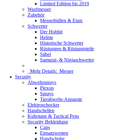
Limited Edition bis 2019
Wurfmesser
Zubehör
Messerhüllen & Etuis
Schwerter
Der Hobbit
Helme
Historische Schwerter
Rüstungen & Rüstungsteile
Säbel
Samurai- & Ninjaschwerter
Mehr Details:
Messer
Security
Abwehrsprays
Piexon
Sprays
Tierabwehr-Apparate
Elektroschocker
Handschellen
Kubotane & Tactical Pens
Security Bekleidung
Caps
Einsatzwesten
Handschuhe