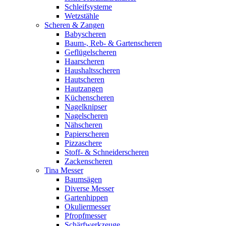
Schleifsysteme
Wetzstähle
Scheren & Zangen
Babyscheren
Baum-, Reb- & Gartenscheren
Geflügelscheren
Haarscheren
Haushaltsscheren
Hautscheren
Hautzangen
Küchenscheren
Nagelknipser
Nagelscheren
Nähscheren
Papierscheren
Pizzaschere
Stoff- & Schneiderscheren
Zackenscheren
Tina Messer
Baumsägen
Diverse Messer
Gartenhippen
Okuliermesser
Pfropfmesser
Schärfwerkzeuge