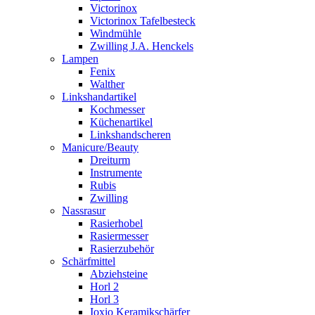
Victorinox
Victorinox Tafelbesteck
Windmühle
Zwilling J.A. Henckels
Lampen
Fenix
Walther
Linkshandartikel
Kochmesser
Küchenartikel
Linkshandscheren
Manicure/Beauty
Dreiturm
Instrumente
Rubis
Zwilling
Nassrasur
Rasierhobel
Rasiermesser
Rasierzubehör
Schärfmittel
Abziehsteine
Horl 2
Horl 3
Ioxio Keramikschärfer