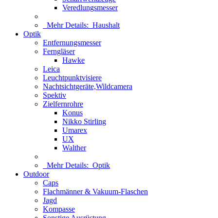
Veredlungsmesser
Mehr Details:
Haushalt
Optik
Entfernungsmesser
Ferngläser
Hawke
Leica
Leuchtpunktvisiere
Nachtsichtgeräte,Wildcamera
Spektiv
Zielfernrohre
Konus
Nikko Stirling
Umarex
UX
Walther
Mehr Details:
Optik
Outdoor
Caps
Flachmänner & Vakuum-Flaschen
Jagd
Kompasse
Sonstige Ausrüstung