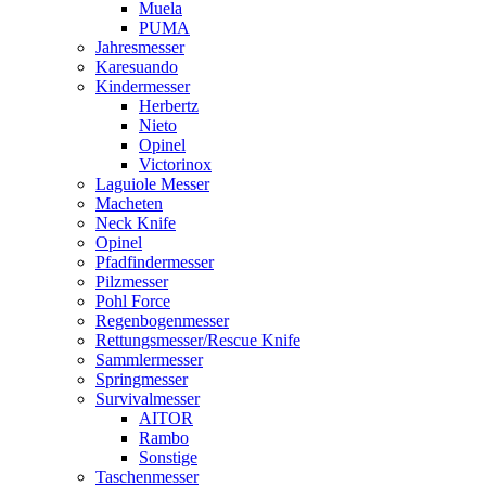
Muela
PUMA
Jahresmesser
Karesuando
Kindermesser
Herbertz
Nieto
Opinel
Victorinox
Laguiole Messer
Macheten
Neck Knife
Opinel
Pfadfindermesser
Pilzmesser
Pohl Force
Regenbogenmesser
Rettungsmesser/Rescue Knife
Sammlermesser
Springmesser
Survivalmesser
AITOR
Rambo
Sonstige
Taschenmesser