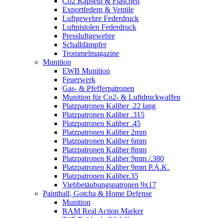
Co2 Kapseln & Flaschen
Exportfedern & Ventile
Luftgewehre Federdruck
Luftpistolen Federdruck
Pressluftgewehre
Schalldämpfer
Trommelmagazine
Munition
EWB Munition
Feuerwerk
Gas- & Pfefferpatronen
Munition für Co2- & Luftdruckwaffen
Platzpatronen Kaliber .22 lang
Platzpatronen Kaliber .315
Platzpatronen Kaliber .45
Platzpatronen Kaliber 2mm
Platzpatronen Kaliber 6mm
Platzpatronen Kaliber 8mm
Platzpatronen Kaliber 9mm /.380
Platzpatronen Kaliber 9mm P.A.K.
Platzpatronen Kaliber.35
Viehbetäubungspatronen 9x17
Paintball, Gotcha & Home Defense
Munition
RAM Real Action Marker