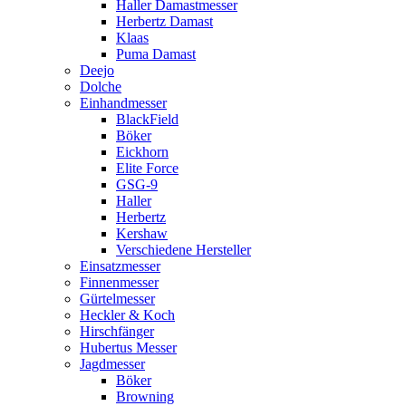
Haller Damastmesser
Herbertz Damast
Klaas
Puma Damast
Deejo
Dolche
Einhandmesser
BlackField
Böker
Eickhorn
Elite Force
GSG-9
Haller
Herbertz
Kershaw
Verschiedene Hersteller
Einsatzmesser
Finnenmesser
Gürtelmesser
Heckler & Koch
Hirschfänger
Hubertus Messer
Jagdmesser
Böker
Browning