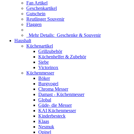
Fan Artikel
Geschenkartikel
Gutschein
Reutlinger Souvenir
Flaggen
Mehr Details:
Geschenke & Souvenir
Haushalt
Küchenartikel
Grillzubehör
Küchenhelfer & Zubehör
Siebe
Victorinox
Küchenmesser
Böker
Burgvogel
Chroma Messer
Damast - Küchenmesser
Global
Güde- die Messer
KAI Küchenmesser
Kinderbesteck
Klaas
Nesmuk
Opinel