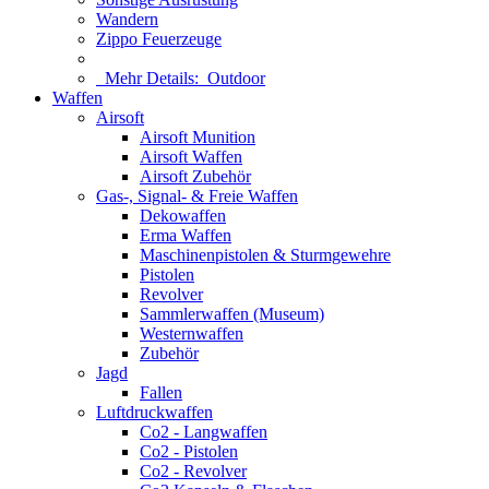
Wandern
Zippo Feuerzeuge
Mehr Details:
Outdoor
Waffen
Airsoft
Airsoft Munition
Airsoft Waffen
Airsoft Zubehör
Gas-, Signal- & Freie Waffen
Dekowaffen
Erma Waffen
Maschinenpistolen & Sturmgewehre
Pistolen
Revolver
Sammlerwaffen (Museum)
Westernwaffen
Zubehör
Jagd
Fallen
Luftdruckwaffen
Co2 - Langwaffen
Co2 - Pistolen
Co2 - Revolver