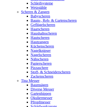
Schleifsysteme
Wetzstähle
Scheren & Zangen
Babyscheren
Baum-, Reb- & Gartenscheren
Geflügelscheren
Haarscheren
Haushaltsscheren
Hautscheren
Hautzangen
Küchenscheren
Nagelknipser
Nagelscheren
Nähscheren
Papierscheren
Pizzaschere
Stoff- & Schneiderscheren
Zackenscheren
Tina Messer
Baumsägen
Diverse Messer
Gartenhippen
Okuliermesser
Pfropfmesser
Schärfwerkzeuge