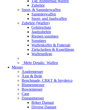
T4E Rubberball Waffen
Zubehör
Sport- & Sammlerwaffen
Sammlerwaffen
Sport- und Jagdwaffen
Zubehör (Waffen)
Gehörschutz
Jagdzubehör
Riemen sonstiges
Sonstiges
Waffenkoffer & Futterale
Zielscheiben & Kugelfänge
Waffenpflege
Mehr Details:
Waffen
Messer
Anglermesser
Äxte & Beile
Benchmade, CRKT & Spyderco
Blumenmesser
Bowiemesser
Case
Damastmesser
Böker Damast
Diverse Damast