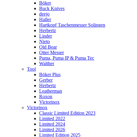
Böker
Buck Knives
deejo
Haller
Hartkopf Taschenmesser Solingen
Herbertz
Linder
Nieto
Old Bear
Otter Messer
Puma, Puma IP & Puma Tec
Walther
Tool
Böker Plus
Gerber
Herbertz
Leatherman
Roxon
Victorinox
Victorinox
Classic Limited Edition 2023
Limited 2022
Limited 2024
Limited 2026
Limited Edition 2025