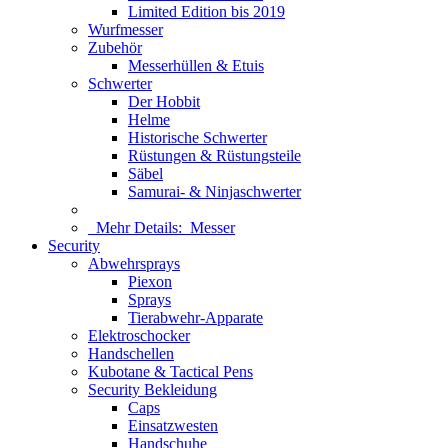
Limited Edition bis 2019
Wurfmesser
Zubehör
Messerhüllen & Etuis
Schwerter
Der Hobbit
Helme
Historische Schwerter
Rüstungen & Rüstungsteile
Säbel
Samurai- & Ninjaschwerter
Mehr Details:
Messer
Security
Abwehrsprays
Piexon
Sprays
Tierabwehr-Apparate
Elektroschocker
Handschellen
Kubotane & Tactical Pens
Security Bekleidung
Caps
Einsatzwesten
Handschuhe