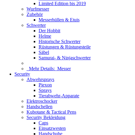
Limited Edition bis 2019
Wurfmesser
Zubehör
Messerhüllen & Etuis
Schwerter
Der Hobbit
Helme
Historische Schwerter
Rüstungen & Rüstungsteile
Säbel
Samurai- & Ninjaschwerter
Mehr Details:
Messer
Security
Abwehrsprays
Piexon
Sprays
Tierabwehr-Apparate
Elektroschocker
Handschellen
Kubotane & Tactical Pens
Security Bekleidung
Caps
Einsatzwesten
Handschuhe