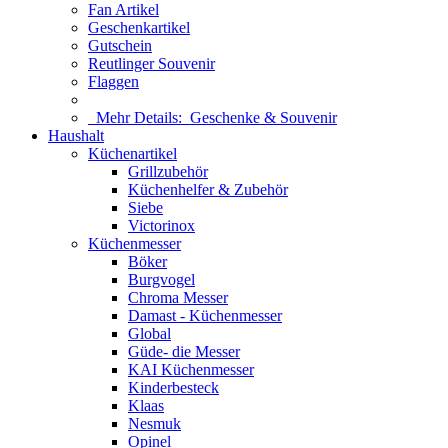
Fan Artikel
Geschenkartikel
Gutschein
Reutlinger Souvenir
Flaggen
Mehr Details:
Geschenke & Souvenir
Haushalt
Küchenartikel
Grillzubehör
Küchenhelfer & Zubehör
Siebe
Victorinox
Küchenmesser
Böker
Burgvogel
Chroma Messer
Damast - Küchenmesser
Global
Güde- die Messer
KAI Küchenmesser
Kinderbesteck
Klaas
Nesmuk
Opinel