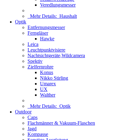
Veredlungsmesser
Mehr Details:
Haushalt
Optik
Entfernungsmesser
Ferngläser
Hawke
Leica
Leuchtpunktvisiere
Nachtsichtgeräte,Wildcamera
Spektiv
Zielfernrohre
Konus
Nikko Stirling
Umarex
UX
Walther
Mehr Details:
Optik
Outdoor
Caps
Flachmänner & Vakuum-Flaschen
Jagd
Kompasse
Sonstige Ausrüstung