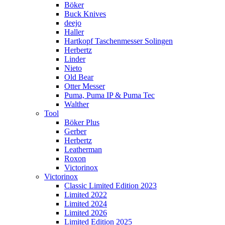
Böker
Buck Knives
deejo
Haller
Hartkopf Taschenmesser Solingen
Herbertz
Linder
Nieto
Old Bear
Otter Messer
Puma, Puma IP & Puma Tec
Walther
Tool
Böker Plus
Gerber
Herbertz
Leatherman
Roxon
Victorinox
Victorinox
Classic Limited Edition 2023
Limited 2022
Limited 2024
Limited 2026
Limited Edition 2025