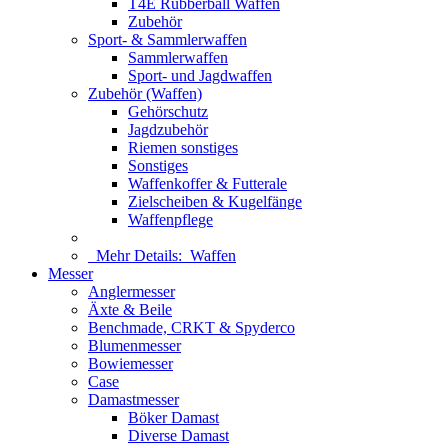
T4E Rubberball Waffen
Zubehör
Sport- & Sammlerwaffen
Sammlerwaffen
Sport- und Jagdwaffen
Zubehör (Waffen)
Gehörschutz
Jagdzubehör
Riemen sonstiges
Sonstiges
Waffenkoffer & Futterale
Zielscheiben & Kugelfänge
Waffenpflege
Mehr Details:
Waffen
Messer
Anglermesser
Äxte & Beile
Benchmade, CRKT & Spyderco
Blumenmesser
Bowiemesser
Case
Damastmesser
Böker Damast
Diverse Damast