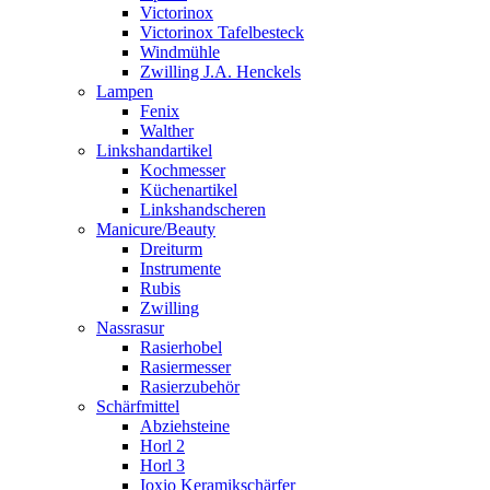
Victorinox
Victorinox Tafelbesteck
Windmühle
Zwilling J.A. Henckels
Lampen
Fenix
Walther
Linkshandartikel
Kochmesser
Küchenartikel
Linkshandscheren
Manicure/Beauty
Dreiturm
Instrumente
Rubis
Zwilling
Nassrasur
Rasierhobel
Rasiermesser
Rasierzubehör
Schärfmittel
Abziehsteine
Horl 2
Horl 3
Ioxio Keramikschärfer