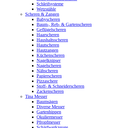
Schleifsysteme
Wetzstähle
Scheren & Zangen
Babyscheren
Baum-, Reb- & Gartenscheren
Geflügelscheren
Haarscheren
Haushaltsscheren
Hautscheren
Hautzangen
Küchenscheren
Nagelknipser
Nagelscheren
Nähscheren
Papierscheren
Pizzaschere
Stoff- & Schneiderscheren
Zackenscheren
Tina Messer
Baumsägen
Diverse Messer
Gartenhippen
Okuliermesser
Pfropfmesser
Schärfwerkzeuge