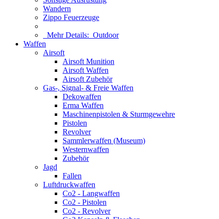
Wandern
Zippo Feuerzeuge
Mehr Details:
Outdoor
Waffen
Airsoft
Airsoft Munition
Airsoft Waffen
Airsoft Zubehör
Gas-, Signal- & Freie Waffen
Dekowaffen
Erma Waffen
Maschinenpistolen & Sturmgewehre
Pistolen
Revolver
Sammlerwaffen (Museum)
Westernwaffen
Zubehör
Jagd
Fallen
Luftdruckwaffen
Co2 - Langwaffen
Co2 - Pistolen
Co2 - Revolver