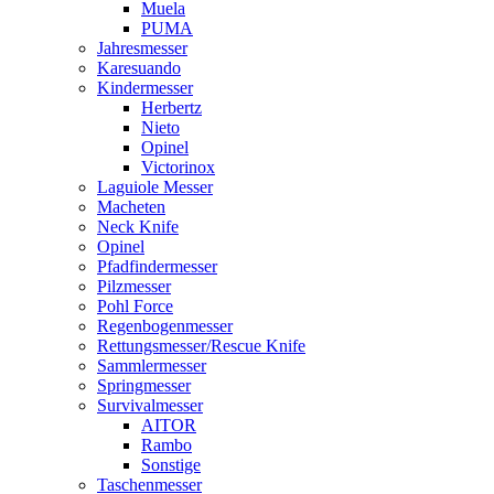
Muela
PUMA
Jahresmesser
Karesuando
Kindermesser
Herbertz
Nieto
Opinel
Victorinox
Laguiole Messer
Macheten
Neck Knife
Opinel
Pfadfindermesser
Pilzmesser
Pohl Force
Regenbogenmesser
Rettungsmesser/Rescue Knife
Sammlermesser
Springmesser
Survivalmesser
AITOR
Rambo
Sonstige
Taschenmesser