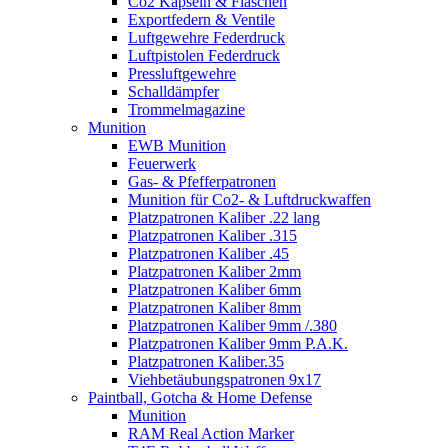
Co2 Kapseln & Flaschen
Exportfedern & Ventile
Luftgewehre Federdruck
Luftpistolen Federdruck
Pressluftgewehre
Schalldämpfer
Trommelmagazine
Munition
EWB Munition
Feuerwerk
Gas- & Pfefferpatronen
Munition für Co2- & Luftdruckwaffen
Platzpatronen Kaliber .22 lang
Platzpatronen Kaliber .315
Platzpatronen Kaliber .45
Platzpatronen Kaliber 2mm
Platzpatronen Kaliber 6mm
Platzpatronen Kaliber 8mm
Platzpatronen Kaliber 9mm /.380
Platzpatronen Kaliber 9mm P.A.K.
Platzpatronen Kaliber.35
Viehbetäubungspatronen 9x17
Paintball, Gotcha & Home Defense
Munition
RAM Real Action Marker