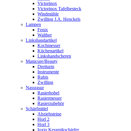
Victorinox
Victorinox Tafelbesteck
Windmühle
Zwilling J.A. Henckels
Lampen
Fenix
Walther
Linkshandartikel
Kochmesser
Küchenartikel
Linkshandscheren
Manicure/Beauty
Dreiturm
Instrumente
Rubis
Zwilling
Nassrasur
Rasierhobel
Rasiermesser
Rasierzubehör
Schärfmittel
Abziehsteine
Horl 2
Horl 3
Ioxio Keramikschärfer