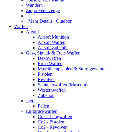
Wandern
Zippo Feuerzeuge
Mehr Details:
Outdoor
Waffen
Airsoft
Airsoft Munition
Airsoft Waffen
Airsoft Zubehör
Gas-, Signal- & Freie Waffen
Dekowaffen
Erma Waffen
Maschinenpistolen & Sturmgewehre
Pistolen
Revolver
Sammlerwaffen (Museum)
Westernwaffen
Zubehör
Jagd
Fallen
Luftdruckwaffen
Co2 - Langwaffen
Co2 - Pistolen
Co2 - Revolver