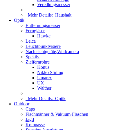
Veredlungsmesser
Mehr Details:
Haushalt
Optik
Entfernungsmesser
Ferngläser
Hawke
Leica
Leuchtpunktvisiere
Nachtsichtgeräte,Wildcamera
Spektiv
Zielfernrohre
Konus
Nikko Stirling
Umarex
UX
Walther
Mehr Details:
Optik
Outdoor
Caps
Flachmänner & Vakuum-Flaschen
Jagd
Kompasse
Sonstige Ausrüstung