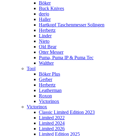
Böker
Buck Knives
deejo
Haller
Hartkopf Taschenmesser Solingen
Herbertz
Linder
Nieto
Old Bear
Otter Messer
Puma, Puma IP & Puma Tec
Walther
Tool
Böker Plus
Gerber
Herbertz
Leatherman
Roxon
Victorinox
Victorinox
Classic Limited Edition 2023
Limited 2022
Limited 2024
Limited 2026
Limited Edition 2025