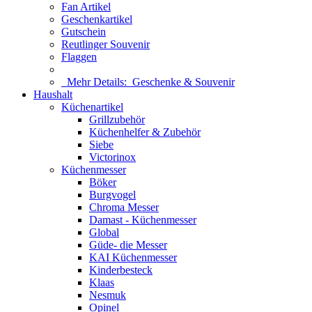
Fan Artikel
Geschenkartikel
Gutschein
Reutlinger Souvenir
Flaggen
Mehr Details:
Geschenke & Souvenir
Haushalt
Küchenartikel
Grillzubehör
Küchenhelfer & Zubehör
Siebe
Victorinox
Küchenmesser
Böker
Burgvogel
Chroma Messer
Damast - Küchenmesser
Global
Güde- die Messer
KAI Küchenmesser
Kinderbesteck
Klaas
Nesmuk
Opinel