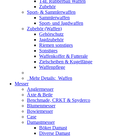
T4E Rubberball Waffen
Zubehör
Sport- & Sammlerwaffen
Sammlerwaffen
Sport- und Jagdwaffen
Zubehör (Waffen)
Gehörschutz
Jagdzubehör
Riemen sonstiges
Sonstiges
Waffenkoffer & Futterale
Zielscheiben & Kugelfänge
Waffenpflege
Mehr Details:
Waffen
Messer
Anglermesser
Äxte & Beile
Benchmade, CRKT & Spyderco
Blumenmesser
Bowiemesser
Case
Damastmesser
Böker Damast
Diverse Damast