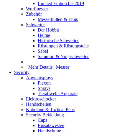
Limited Edition bis 2019
Wurfmesser
Zubehör
Messerhüllen & Etuis
Schwerter
Der Hobbit
Helme
Historische Schwerter
Rüstungen & Rüstungsteile
Säbel
Samurai- & Ninjaschwerter
Mehr Details:
Messer
Security
Abwehrsprays
Piexon
Sprays
Tierabwehr-Apparate
Elektroschocker
Handschellen
Kubotane & Tactical Pens
Security Bekleidung
Caps
Einsatzwesten
Handschuhe