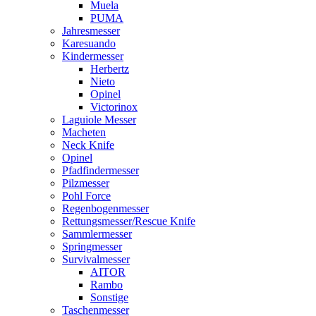
Muela
PUMA
Jahresmesser
Karesuando
Kindermesser
Herbertz
Nieto
Opinel
Victorinox
Laguiole Messer
Macheten
Neck Knife
Opinel
Pfadfindermesser
Pilzmesser
Pohl Force
Regenbogenmesser
Rettungsmesser/Rescue Knife
Sammlermesser
Springmesser
Survivalmesser
AITOR
Rambo
Sonstige
Taschenmesser