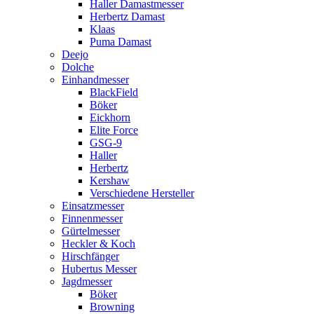
Haller Damastmesser
Herbertz Damast
Klaas
Puma Damast
Deejo
Dolche
Einhandmesser
BlackField
Böker
Eickhorn
Elite Force
GSG-9
Haller
Herbertz
Kershaw
Verschiedene Hersteller
Einsatzmesser
Finnenmesser
Gürtelmesser
Heckler & Koch
Hirschfänger
Hubertus Messer
Jagdmesser
Böker
Browning