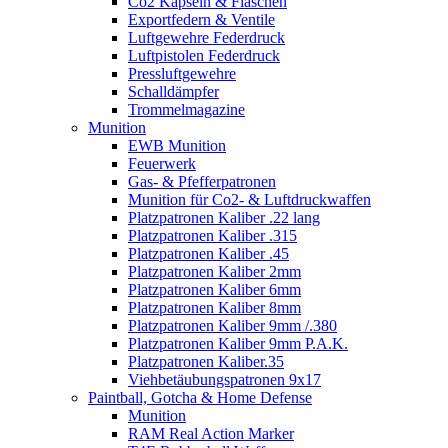
Co2 Kapseln & Flaschen
Exportfedern & Ventile
Luftgewehre Federdruck
Luftpistolen Federdruck
Pressluftgewehre
Schalldämpfer
Trommelmagazine
Munition
EWB Munition
Feuerwerk
Gas- & Pfefferpatronen
Munition für Co2- & Luftdruckwaffen
Platzpatronen Kaliber .22 lang
Platzpatronen Kaliber .315
Platzpatronen Kaliber .45
Platzpatronen Kaliber 2mm
Platzpatronen Kaliber 6mm
Platzpatronen Kaliber 8mm
Platzpatronen Kaliber 9mm /.380
Platzpatronen Kaliber 9mm P.A.K.
Platzpatronen Kaliber.35
Viehbetäubungspatronen 9x17
Paintball, Gotcha & Home Defense
Munition
RAM Real Action Marker