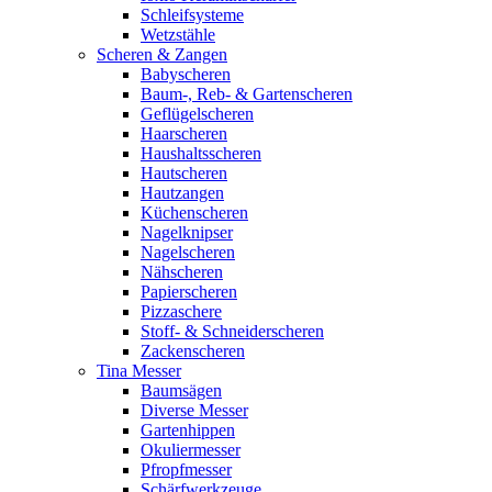
Schleifsysteme
Wetzstähle
Scheren & Zangen
Babyscheren
Baum-, Reb- & Gartenscheren
Geflügelscheren
Haarscheren
Haushaltsscheren
Hautscheren
Hautzangen
Küchenscheren
Nagelknipser
Nagelscheren
Nähscheren
Papierscheren
Pizzaschere
Stoff- & Schneiderscheren
Zackenscheren
Tina Messer
Baumsägen
Diverse Messer
Gartenhippen
Okuliermesser
Pfropfmesser
Schärfwerkzeuge