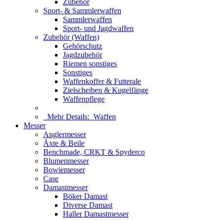
Zubehör
Sport- & Sammlerwaffen
Sammlerwaffen
Sport- und Jagdwaffen
Zubehör (Waffen)
Gehörschutz
Jagdzubehör
Riemen sonstiges
Sonstiges
Waffenkoffer & Futterale
Zielscheiben & Kugelfänge
Waffenpflege
Mehr Details:
Waffen
Messer
Anglermesser
Äxte & Beile
Benchmade, CRKT & Spyderco
Blumenmesser
Bowiemesser
Case
Damastmesser
Böker Damast
Diverse Damast
Haller Damastmesser