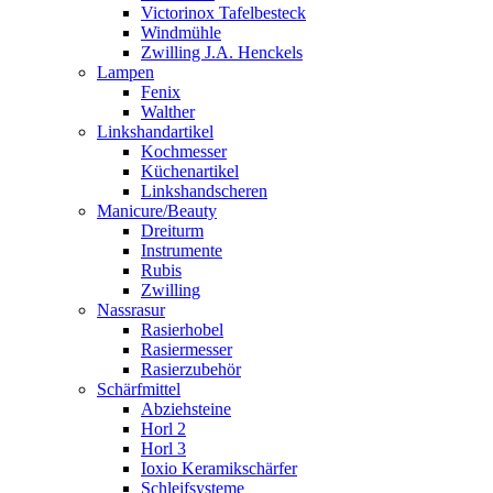
Victorinox Tafelbesteck
Windmühle
Zwilling J.A. Henckels
Lampen
Fenix
Walther
Linkshandartikel
Kochmesser
Küchenartikel
Linkshandscheren
Manicure/Beauty
Dreiturm
Instrumente
Rubis
Zwilling
Nassrasur
Rasierhobel
Rasiermesser
Rasierzubehör
Schärfmittel
Abziehsteine
Horl 2
Horl 3
Ioxio Keramikschärfer
Schleifsysteme