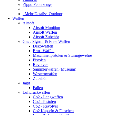
Zippo Feuerzeuge
Mehr Details:
Outdoor
Waffen
Airsoft
Airsoft Munition
Airsoft Waffen
Airsoft Zubehör
Gas-, Signal- & Freie Waffen
Dekowaffen
Erma Waffen
Maschinenpistolen & Sturmgewehre
Pistolen
Revolver
Sammlerwaffen (Museum)
Westernwaffen
Zubehör
Jagd
Fallen
Luftdruckwaffen
Co2 - Langwaffen
Co2 - Pistolen
Co2 - Revolver
Co2 Kapseln & Flaschen