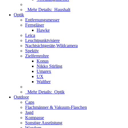
Mehr Details:
Haushalt
Optik
Entfernungsmesser
Ferngläser
Hawke
Leica
Leuchtpunktvisiere
Nachtsichtgeräte,Wildcamera
Spektiv
Zielfernrohre
Konus
Nikko Stirling
Umarex
UX
Walther
Mehr Details:
Optik
Outdoor
Caps
Flachmänner & Vakuum-Flaschen
Jagd
Kompasse
Sonstige Ausrüstung
Wandern