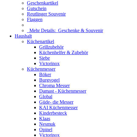
Geschenkartikel
Gutschein
Reutlinger Souvenir
Flaggen
Mehr Details:
Geschenke & Souvenir
Haushalt
Küchenartikel
Grillzubehör
Küchenhelfer & Zubehör
Siebe
Victorinox
Küchenmesser
Böker
Burgvogel
Chroma Messer
Damast - Küchenmesser
Global
Güde- die Messer
KAI Küchenmesser
Kinderbesteck
Klaas
Nesmuk
Opinel
Victorinox