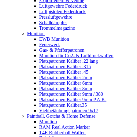
Exportfedern & Ventile
Luftgewehre Federdruck
Luftpistolen Federdruck
Pressluftgewehre
Schalldämpfer
Trommelmagazine
Munition
EWB Munition
Feuerwerk
Gas- & Pfefferpatronen
Munition für Co2- & Luftdruckwaffen
Platzpatronen Kaliber .22 lang
Platzpatronen Kaliber .315
Platzpatronen Kaliber .45
Platzpatronen Kaliber 2mm
Platzpatronen Kaliber 6mm
Platzpatronen Kaliber 8mm
Platzpatronen Kaliber 9mm /.380
Platzpatronen Kaliber 9mm P.A.K.
Platzpatronen Kaliber.35
Viehbetäubungspatronen 9x17
Paintball, Gotcha & Home Defense
Munition
RAM Real Action Marker
T4E Rubberball Waffen