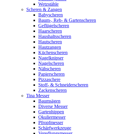
Wetzstähle
Scheren & Zangen
Babyscheren
Baum-, Reb- & Gartenscheren
Geflügelscheren
Haarscheren
Haushaltsscheren
Hautscheren
Hautzangen
Küchenscheren
Nagelknipser
Nagelscheren
Nähscheren
Papierscheren
Pizzaschere
Stoff- & Schneiderscheren
Zackenscheren
Tina Messer
Baumsägen
Diverse Messer
Gartenhippen
Okuliermesser
Pfropfmesser
Schärfwerkzeuge
Veredlungsmesser