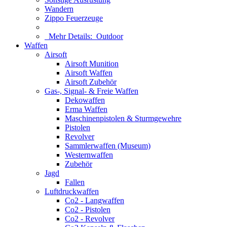
Wandern
Zippo Feuerzeuge
Mehr Details:
Outdoor
Waffen
Airsoft
Airsoft Munition
Airsoft Waffen
Airsoft Zubehör
Gas-, Signal- & Freie Waffen
Dekowaffen
Erma Waffen
Maschinenpistolen & Sturmgewehre
Pistolen
Revolver
Sammlerwaffen (Museum)
Westernwaffen
Zubehör
Jagd
Fallen
Luftdruckwaffen
Co2 - Langwaffen
Co2 - Pistolen
Co2 - Revolver