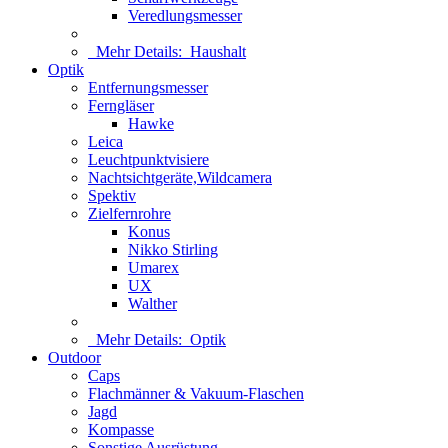
Veredlungsmesser
Mehr Details:
Haushalt
Optik
Entfernungsmesser
Ferngläser
Hawke
Leica
Leuchtpunktvisiere
Nachtsichtgeräte,Wildcamera
Spektiv
Zielfernrohre
Konus
Nikko Stirling
Umarex
UX
Walther
Mehr Details:
Optik
Outdoor
Caps
Flachmänner & Vakuum-Flaschen
Jagd
Kompasse
Sonstige Ausrüstung