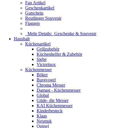
Fan Artikel
Geschenkartikel
Gutschein
Reutlinger Souvenir
Flaggen
Mehr Details:
Geschenke & Souvenir
Haushalt
Küchenartikel
Grillzubehör
Küchenhelfer & Zubehör
Siebe
Victorinox
Küchenmesser
Böker
Burgvogel
Chroma Messer
Damast - Küchenmesser
Global
Güde- die Messer
KAI Küchenmesser
Kinderbesteck
Klaas
Nesmuk
Opinel