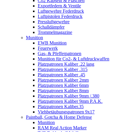
Co2 Kapseln & Flaschen
Exportfedern & Ventile
Luftgewehre Federdruck
Luftpistolen Federdruck
Pressluftgewehre
Schalldämpfer
Trommelmagazine
Munition
EWB Munition
Feuerwerk
Gas- & Pfefferpatronen
Munition für Co2- & Luftdruckwaffen
Platzpatronen Kaliber .22 lang
Platzpatronen Kaliber .315
Platzpatronen Kaliber .45
Platzpatronen Kaliber 2mm
Platzpatronen Kaliber 6mm
Platzpatronen Kaliber 8mm
Platzpatronen Kaliber 9mm /.380
Platzpatronen Kaliber 9mm P.A.K.
Platzpatronen Kaliber.35
Viehbetäubungspatronen 9x17
Paintball, Gotcha & Home Defense
Munition
RAM Real Action Marker