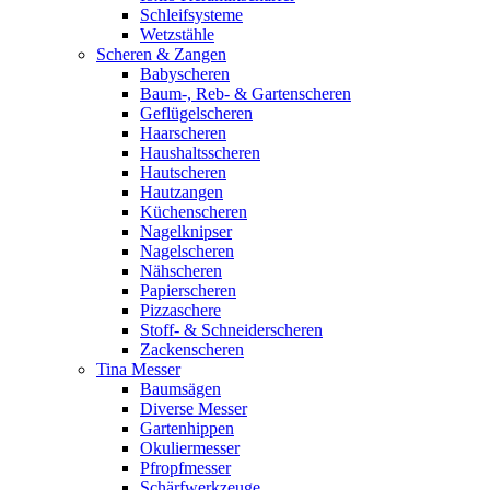
Schleifsysteme
Wetzstähle
Scheren & Zangen
Babyscheren
Baum-, Reb- & Gartenscheren
Geflügelscheren
Haarscheren
Haushaltsscheren
Hautscheren
Hautzangen
Küchenscheren
Nagelknipser
Nagelscheren
Nähscheren
Papierscheren
Pizzaschere
Stoff- & Schneiderscheren
Zackenscheren
Tina Messer
Baumsägen
Diverse Messer
Gartenhippen
Okuliermesser
Pfropfmesser
Schärfwerkzeuge