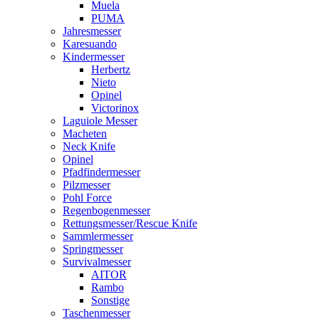
Muela
PUMA
Jahresmesser
Karesuando
Kindermesser
Herbertz
Nieto
Opinel
Victorinox
Laguiole Messer
Macheten
Neck Knife
Opinel
Pfadfindermesser
Pilzmesser
Pohl Force
Regenbogenmesser
Rettungsmesser/Rescue Knife
Sammlermesser
Springmesser
Survivalmesser
AITOR
Rambo
Sonstige
Taschenmesser