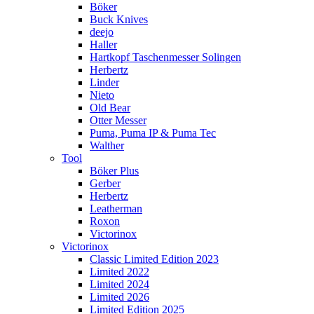
Böker
Buck Knives
deejo
Haller
Hartkopf Taschenmesser Solingen
Herbertz
Linder
Nieto
Old Bear
Otter Messer
Puma, Puma IP & Puma Tec
Walther
Tool
Böker Plus
Gerber
Herbertz
Leatherman
Roxon
Victorinox
Victorinox
Classic Limited Edition 2023
Limited 2022
Limited 2024
Limited 2026
Limited Edition 2025