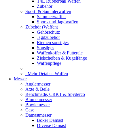
T4E Rubberball Waffen
Zubehör
Sport- & Sammlerwaffen
Sammlerwaffen
Sport- und Jagdwaffen
Zubehör (Waffen)
Gehörschutz
Jagdzubehör
Riemen sonstiges
Sonstiges
Waffenkoffer & Futterale
Zielscheiben & Kugelfänge
Waffenpflege
Mehr Details:
Waffen
Messer
Anglermesser
Äxte & Beile
Benchmade, CRKT & Spyderco
Blumenmesser
Bowiemesser
Case
Damastmesser
Böker Damast
Diverse Damast