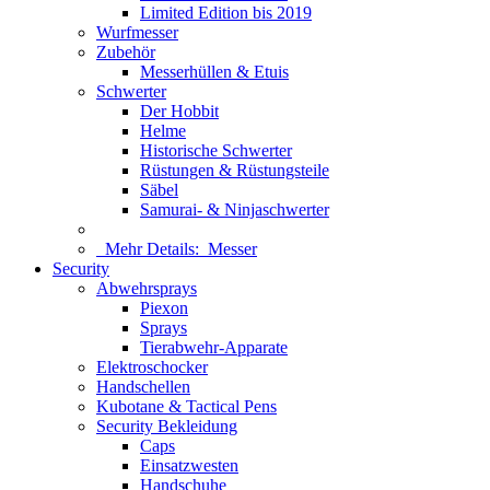
Limited Edition bis 2019
Wurfmesser
Zubehör
Messerhüllen & Etuis
Schwerter
Der Hobbit
Helme
Historische Schwerter
Rüstungen & Rüstungsteile
Säbel
Samurai- & Ninjaschwerter
Mehr Details:
Messer
Security
Abwehrsprays
Piexon
Sprays
Tierabwehr-Apparate
Elektroschocker
Handschellen
Kubotane & Tactical Pens
Security Bekleidung
Caps
Einsatzwesten
Handschuhe