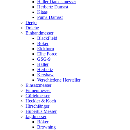
Haller Damastmesser
Herbertz Damast
Klaas
Puma Damast
Deejo
Dolche
Einhandmesser
BlackField
Böker
Eickhorn
Elite Force
GSG-9
Haller
Herbertz
Kershaw
Verschiedene Hersteller
Einsatzmesser
Finnenmesser
Gürtelmesser
Heckler & Koch
Hirschfänger
Hubertus Messer
Jagdmesser
Böker
Browning