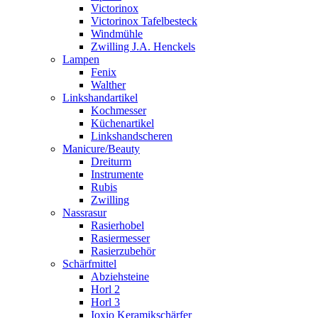
Victorinox
Victorinox Tafelbesteck
Windmühle
Zwilling J.A. Henckels
Lampen
Fenix
Walther
Linkshandartikel
Kochmesser
Küchenartikel
Linkshandscheren
Manicure/Beauty
Dreiturm
Instrumente
Rubis
Zwilling
Nassrasur
Rasierhobel
Rasiermesser
Rasierzubehör
Schärfmittel
Abziehsteine
Horl 2
Horl 3
Ioxio Keramikschärfer