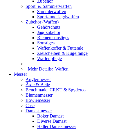
Zubehör
Sport- & Sammlerwaffen
Sammlerwaffen
Sport- und Jagdwaffen
Zubehör (Waffen)
Gehörschutz
Jagdzubehör
Riemen sonstiges
Sonstiges
Waffenkoffer & Futterale
Zielscheiben & Kugelfänge
Waffenpflege
Mehr Details:
Waffen
Messer
Anglermesser
Äxte & Beile
Benchmade, CRKT & Spyderco
Blumenmesser
Bowiemesser
Case
Damastmesser
Böker Damast
Diverse Damast
Haller Damastmesser