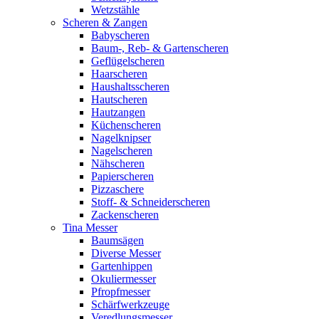
Wetzstähle
Scheren & Zangen
Babyscheren
Baum-, Reb- & Gartenscheren
Geflügelscheren
Haarscheren
Haushaltsscheren
Hautscheren
Hautzangen
Küchenscheren
Nagelknipser
Nagelscheren
Nähscheren
Papierscheren
Pizzaschere
Stoff- & Schneiderscheren
Zackenscheren
Tina Messer
Baumsägen
Diverse Messer
Gartenhippen
Okuliermesser
Pfropfmesser
Schärfwerkzeuge
Veredlungsmesser