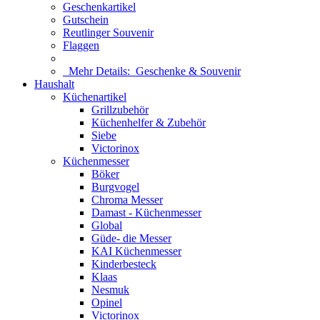
Geschenkartikel
Gutschein
Reutlinger Souvenir
Flaggen
Mehr Details:
Geschenke & Souvenir
Haushalt
Küchenartikel
Grillzubehör
Küchenhelfer & Zubehör
Siebe
Victorinox
Küchenmesser
Böker
Burgvogel
Chroma Messer
Damast - Küchenmesser
Global
Güde- die Messer
KAI Küchenmesser
Kinderbesteck
Klaas
Nesmuk
Opinel
Victorinox