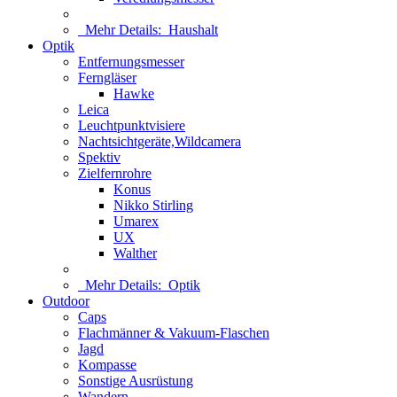
Mehr Details:
Haushalt
Optik
Entfernungsmesser
Ferngläser
Hawke
Leica
Leuchtpunktvisiere
Nachtsichtgeräte,Wildcamera
Spektiv
Zielfernrohre
Konus
Nikko Stirling
Umarex
UX
Walther
Mehr Details:
Optik
Outdoor
Caps
Flachmänner & Vakuum-Flaschen
Jagd
Kompasse
Sonstige Ausrüstung
Wandern