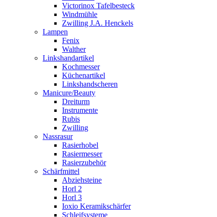
Victorinox Tafelbesteck
Windmühle
Zwilling J.A. Henckels
Lampen
Fenix
Walther
Linkshandartikel
Kochmesser
Küchenartikel
Linkshandscheren
Manicure/Beauty
Dreiturm
Instrumente
Rubis
Zwilling
Nassrasur
Rasierhobel
Rasiermesser
Rasierzubehör
Schärfmittel
Abziehsteine
Horl 2
Horl 3
Ioxio Keramikschärfer
Schleifsysteme