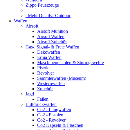
Zippo Feuerzeuge
Mehr Details:
Outdoor
Waffen
Airsoft
Airsoft Munition
Airsoft Waffen
Airsoft Zubehör
Gas-, Signal- & Freie Waffen
Dekowaffen
Erma Waffen
Maschinenpistolen & Sturmgewehre
Pistolen
Revolver
Sammlerwaffen (Museum)
Westernwaffen
Zubehör
Jagd
Fallen
Luftdruckwaffen
Co2 - Langwaffen
Co2 - Pistolen
Co2 - Revolver
Co2 Kapseln & Flaschen