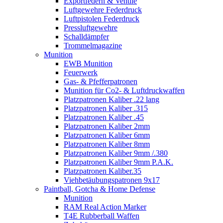
Exportfedern & Ventile
Luftgewehre Federdruck
Luftpistolen Federdruck
Pressluftgewehre
Schalldämpfer
Trommelmagazine
Munition
EWB Munition
Feuerwerk
Gas- & Pfefferpatronen
Munition für Co2- & Luftdruckwaffen
Platzpatronen Kaliber .22 lang
Platzpatronen Kaliber .315
Platzpatronen Kaliber .45
Platzpatronen Kaliber 2mm
Platzpatronen Kaliber 6mm
Platzpatronen Kaliber 8mm
Platzpatronen Kaliber 9mm /.380
Platzpatronen Kaliber 9mm P.A.K.
Platzpatronen Kaliber.35
Viehbetäubungspatronen 9x17
Paintball, Gotcha & Home Defense
Munition
RAM Real Action Marker
T4E Rubberball Waffen