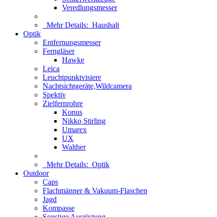
Veredlungsmesser
Mehr Details:
Haushalt
Optik
Entfernungsmesser
Ferngläser
Hawke
Leica
Leuchtpunktvisiere
Nachtsichtgeräte,Wildcamera
Spektiv
Zielfernrohre
Konus
Nikko Stirling
Umarex
UX
Walther
Mehr Details:
Optik
Outdoor
Caps
Flachmänner & Vakuum-Flaschen
Jagd
Kompasse
Sonstige Ausrüstung