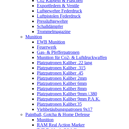
Co2 Kapseln & Flaschen
Exportfedern & Ventile
Luftgewehre Federdruck
Luftpistolen Federdruck
Pressluftgewehre
Schalldämpfer
Trommelmagazine
Munition
EWB Munition
Feuerwerk
Gas- & Pfefferpatronen
Munition für Co2- & Luftdruckwaffen
Platzpatronen Kaliber .22 lang
Platzpatronen Kaliber .315
Platzpatronen Kaliber .45
Platzpatronen Kaliber 2mm
Platzpatronen Kaliber 6mm
Platzpatronen Kaliber 8mm
Platzpatronen Kaliber 9mm /.380
Platzpatronen Kaliber 9mm P.A.K.
Platzpatronen Kaliber.35
Viehbetäubungspatronen 9x17
Paintball, Gotcha & Home Defense
Munition
RAM Real Action Marker