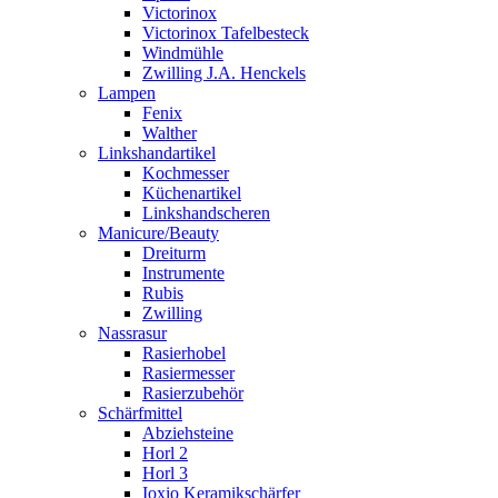
Victorinox
Victorinox Tafelbesteck
Windmühle
Zwilling J.A. Henckels
Lampen
Fenix
Walther
Linkshandartikel
Kochmesser
Küchenartikel
Linkshandscheren
Manicure/Beauty
Dreiturm
Instrumente
Rubis
Zwilling
Nassrasur
Rasierhobel
Rasiermesser
Rasierzubehör
Schärfmittel
Abziehsteine
Horl 2
Horl 3
Ioxio Keramikschärfer