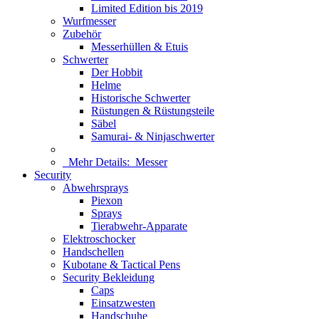
Limited Edition bis 2019
Wurfmesser
Zubehör
Messerhüllen & Etuis
Schwerter
Der Hobbit
Helme
Historische Schwerter
Rüstungen & Rüstungsteile
Säbel
Samurai- & Ninjaschwerter
Mehr Details:
Messer
Security
Abwehrsprays
Piexon
Sprays
Tierabwehr-Apparate
Elektroschocker
Handschellen
Kubotane & Tactical Pens
Security Bekleidung
Caps
Einsatzwesten
Handschuhe