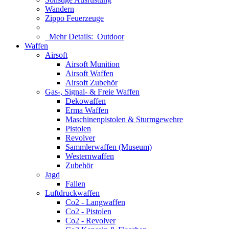
Wandern
Zippo Feuerzeuge
Mehr Details:
Outdoor
Waffen
Airsoft
Airsoft Munition
Airsoft Waffen
Airsoft Zubehör
Gas-, Signal- & Freie Waffen
Dekowaffen
Erma Waffen
Maschinenpistolen & Sturmgewehre
Pistolen
Revolver
Sammlerwaffen (Museum)
Westernwaffen
Zubehör
Jagd
Fallen
Luftdruckwaffen
Co2 - Langwaffen
Co2 - Pistolen
Co2 - Revolver