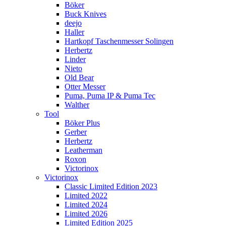
Böker
Buck Knives
deejo
Haller
Hartkopf Taschenmesser Solingen
Herbertz
Linder
Nieto
Old Bear
Otter Messer
Puma, Puma IP & Puma Tec
Walther
Tool
Böker Plus
Gerber
Herbertz
Leatherman
Roxon
Victorinox
Victorinox
Classic Limited Edition 2023
Limited 2022
Limited 2024
Limited 2026
Limited Edition 2025