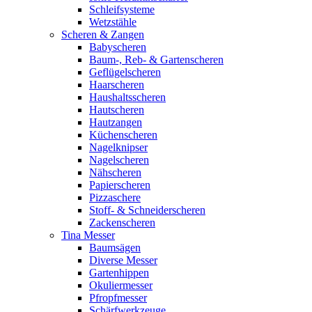
Schleifsysteme
Wetzstähle
Scheren & Zangen
Babyscheren
Baum-, Reb- & Gartenscheren
Geflügelscheren
Haarscheren
Haushaltsscheren
Hautscheren
Hautzangen
Küchenscheren
Nagelknipser
Nagelscheren
Nähscheren
Papierscheren
Pizzaschere
Stoff- & Schneiderscheren
Zackenscheren
Tina Messer
Baumsägen
Diverse Messer
Gartenhippen
Okuliermesser
Pfropfmesser
Schärfwerkzeuge