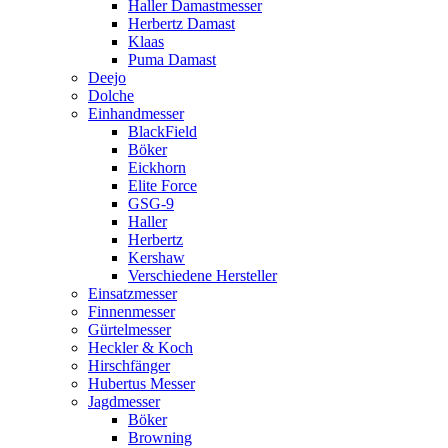
Haller Damastmesser
Herbertz Damast
Klaas
Puma Damast
Deejo
Dolche
Einhandmesser
BlackField
Böker
Eickhorn
Elite Force
GSG-9
Haller
Herbertz
Kershaw
Verschiedene Hersteller
Einsatzmesser
Finnenmesser
Gürtelmesser
Heckler & Koch
Hirschfänger
Hubertus Messer
Jagdmesser
Böker
Browning