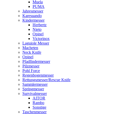
Muela
PUMA
Jahresmesser
Karesuando
Kindermesser
Herbertz
Nieto
Opinel
Victorinox
Laguiole Messer
Macheten
Neck Knife
Opinel
Pfadfindermesser
Pilzmesser
Pohl Force
Regenbogenmesser
Rettungsmesser/Rescue Knife
Sammlermesser
Springmesser
Survivalmesser
AITOR
Rambo
Sonstige
Taschenmesser