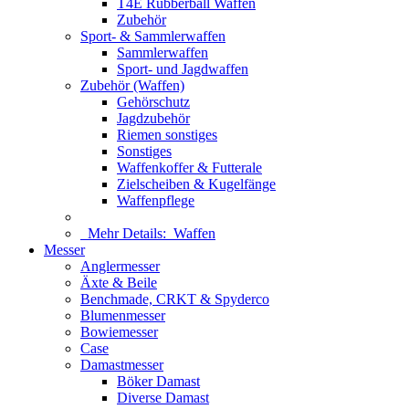
T4E Rubberball Waffen
Zubehör
Sport- & Sammlerwaffen
Sammlerwaffen
Sport- und Jagdwaffen
Zubehör (Waffen)
Gehörschutz
Jagdzubehör
Riemen sonstiges
Sonstiges
Waffenkoffer & Futterale
Zielscheiben & Kugelfänge
Waffenpflege
Mehr Details:
Waffen
Messer
Anglermesser
Äxte & Beile
Benchmade, CRKT & Spyderco
Blumenmesser
Bowiemesser
Case
Damastmesser
Böker Damast
Diverse Damast