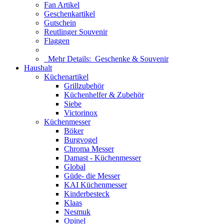
Fan Artikel
Geschenkartikel
Gutschein
Reutlinger Souvenir
Flaggen
Mehr Details:
Geschenke & Souvenir
Haushalt
Küchenartikel
Grillzubehör
Küchenhelfer & Zubehör
Siebe
Victorinox
Küchenmesser
Böker
Burgvogel
Chroma Messer
Damast - Küchenmesser
Global
Güde- die Messer
KAI Küchenmesser
Kinderbesteck
Klaas
Nesmuk
Opinel