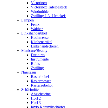
Victorinox
Victorinox Tafelbesteck
Windmühle
Zwilling J.A. Henckels
Lampen
Fenix
Walther
Linkshandartikel
Kochmesser
Küchenartikel
Linkshandscheren
Manicure/Beauty
Dreiturm
Instrumente
Rubis
Zwilling
Nassrasur
Rasierhobel
Rasiermesser
Rasierzubehör
Schärfmittel
Abziehsteine
Horl 2
Horl 3
Ioxio Keramikschärfer