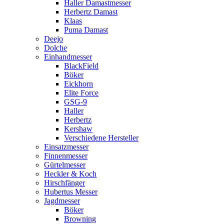
Haller Damastmesser
Herbertz Damast
Klaas
Puma Damast
Deejo
Dolche
Einhandmesser
BlackField
Böker
Eickhorn
Elite Force
GSG-9
Haller
Herbertz
Kershaw
Verschiedene Hersteller
Einsatzmesser
Finnenmesser
Gürtelmesser
Heckler & Koch
Hirschfänger
Hubertus Messer
Jagdmesser
Böker
Browning