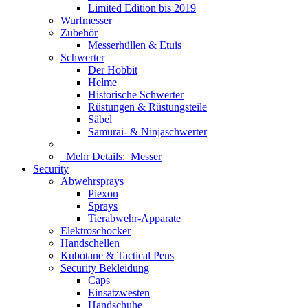
Limited Edition bis 2019
Wurfmesser
Zubehör
Messerhüllen & Etuis
Schwerter
Der Hobbit
Helme
Historische Schwerter
Rüstungen & Rüstungsteile
Säbel
Samurai- & Ninjaschwerter
Mehr Details:
Messer
Security
Abwehrsprays
Piexon
Sprays
Tierabwehr-Apparate
Elektroschocker
Handschellen
Kubotane & Tactical Pens
Security Bekleidung
Caps
Einsatzwesten
Handschuhe