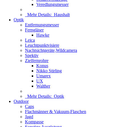
Veredlungsmesser
Mehr Details:
Haushalt
Optik
Entfernungsmesser
Ferngläser
Hawke
Leica
Leuchtpunktvisiere
Nachtsichtgeräte,Wildcamera
Spektiv
Zielfernrohre
Konus
Nikko Stirling
Umarex
UX
Walther
Mehr Details:
Optik
Outdoor
Caps
Flachmänner & Vakuum-Flaschen
Jagd
Kompasse
Sonstige Ausrüstung