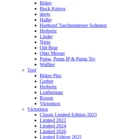
Böker
Buck Knives
deejo
Haller
Hartkopf Taschenmesser Solingen
Herbertz
Linder
Nieto
Old Bear
Otter Messer
Puma, Puma IP & Puma Tec
Walther
Tool
Böker Plus
Gerber
Herbertz
Leatherman
Roxon
Victorinox
Victorinox
Classic Limited Edition 2023
Limited 2022
Limited 2024
Limited 2026
Limited Edition 2025