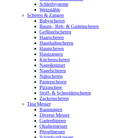
Schleifsysteme
Wetzstähle
Scheren & Zangen
Babyscheren
Baum-, Reb- & Gartenscheren
Geflügelscheren
Haarscheren
Haushaltsscheren
Hautscheren
Hautzangen
Küchenscheren
Nagelknipser
Nagelscheren
Nähscheren
Papierscheren
Pizzaschere
Stoff- & Schneiderscheren
Zackenscheren
Tina Messer
Baumsägen
Diverse Messer
Gartenhippen
Okuliermesser
Pfropfmesser
Schärfwerkzeuge