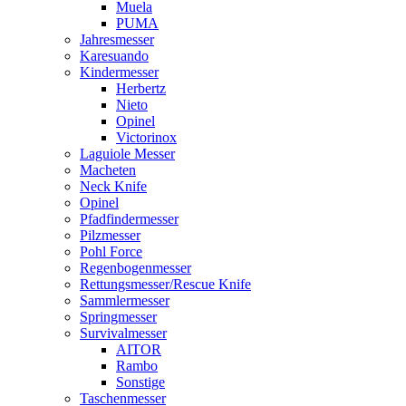
Muela
PUMA
Jahresmesser
Karesuando
Kindermesser
Herbertz
Nieto
Opinel
Victorinox
Laguiole Messer
Macheten
Neck Knife
Opinel
Pfadfindermesser
Pilzmesser
Pohl Force
Regenbogenmesser
Rettungsmesser/Rescue Knife
Sammlermesser
Springmesser
Survivalmesser
AITOR
Rambo
Sonstige
Taschenmesser