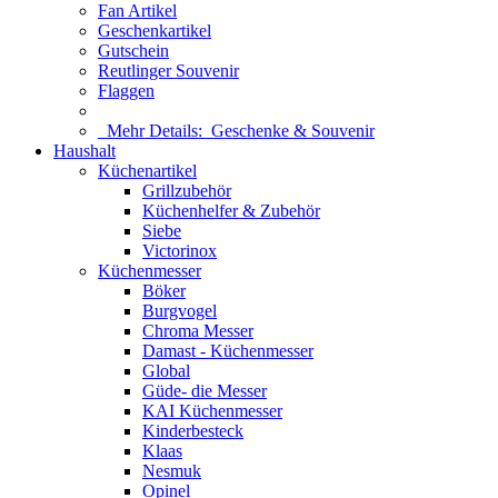
Fan Artikel
Geschenkartikel
Gutschein
Reutlinger Souvenir
Flaggen
Mehr Details:
Geschenke & Souvenir
Haushalt
Küchenartikel
Grillzubehör
Küchenhelfer & Zubehör
Siebe
Victorinox
Küchenmesser
Böker
Burgvogel
Chroma Messer
Damast - Küchenmesser
Global
Güde- die Messer
KAI Küchenmesser
Kinderbesteck
Klaas
Nesmuk
Opinel