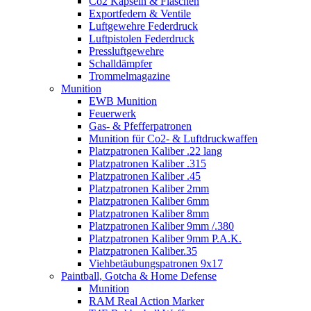
Co2 Kapseln & Flaschen
Exportfedern & Ventile
Luftgewehre Federdruck
Luftpistolen Federdruck
Pressluftgewehre
Schalldämpfer
Trommelmagazine
Munition
EWB Munition
Feuerwerk
Gas- & Pfefferpatronen
Munition für Co2- & Luftdruckwaffen
Platzpatronen Kaliber .22 lang
Platzpatronen Kaliber .315
Platzpatronen Kaliber .45
Platzpatronen Kaliber 2mm
Platzpatronen Kaliber 6mm
Platzpatronen Kaliber 8mm
Platzpatronen Kaliber 9mm /.380
Platzpatronen Kaliber 9mm P.A.K.
Platzpatronen Kaliber.35
Viehbetäubungspatronen 9x17
Paintball, Gotcha & Home Defense
Munition
RAM Real Action Marker