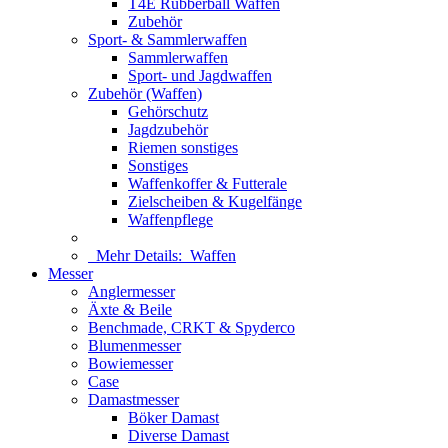
T4E Rubberball Waffen
Zubehör
Sport- & Sammlerwaffen
Sammlerwaffen
Sport- und Jagdwaffen
Zubehör (Waffen)
Gehörschutz
Jagdzubehör
Riemen sonstiges
Sonstiges
Waffenkoffer & Futterale
Zielscheiben & Kugelfänge
Waffenpflege
Mehr Details:
Waffen
Messer
Anglermesser
Äxte & Beile
Benchmade, CRKT & Spyderco
Blumenmesser
Bowiemesser
Case
Damastmesser
Böker Damast
Diverse Damast