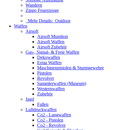
Wandern
Zippo Feuerzeuge
Mehr Details:
Outdoor
Waffen
Airsoft
Airsoft Munition
Airsoft Waffen
Airsoft Zubehör
Gas-, Signal- & Freie Waffen
Dekowaffen
Erma Waffen
Maschinenpistolen & Sturmgewehre
Pistolen
Revolver
Sammlerwaffen (Museum)
Westernwaffen
Zubehör
Jagd
Fallen
Luftdruckwaffen
Co2 - Langwaffen
Co2 - Pistolen
Co2 - Revolver