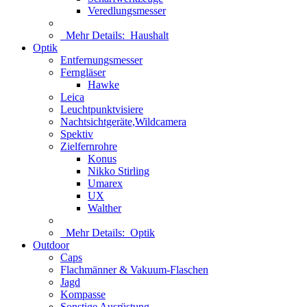
Veredlungsmesser
Mehr Details:
Haushalt
Optik
Entfernungsmesser
Ferngläser
Hawke
Leica
Leuchtpunktvisiere
Nachtsichtgeräte,Wildcamera
Spektiv
Zielfernrohre
Konus
Nikko Stirling
Umarex
UX
Walther
Mehr Details:
Optik
Outdoor
Caps
Flachmänner & Vakuum-Flaschen
Jagd
Kompasse
Sonstige Ausrüstung