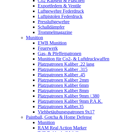
Co2 Kapseln & Flaschen
Exportfedern & Ventile
Luftgewehre Federdruck
Luftpistolen Federdruck
Pressluftgewehre
Schalldämpfer
Trommelmagazine
Munition
EWB Munition
Feuerwerk
Gas- & Pfefferpatronen
Munition für Co2- & Luftdruckwaffen
Platzpatronen Kaliber .22 lang
Platzpatronen Kaliber .315
Platzpatronen Kaliber .45
Platzpatronen Kaliber 2mm
Platzpatronen Kaliber 6mm
Platzpatronen Kaliber 8mm
Platzpatronen Kaliber 9mm /.380
Platzpatronen Kaliber 9mm P.A.K.
Platzpatronen Kaliber.35
Viehbetäubungspatronen 9x17
Paintball, Gotcha & Home Defense
Munition
RAM Real Action Marker