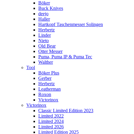
Böker
Buck Knives
deejo
Haller
Hartkopf Taschenmesser Solingen
Herbertz
Linder
Nieto
Old Bear
Otter Messer
Puma, Puma IP & Puma Tec
Walther
Tool
Böker Plus
Gerber
Herbertz
Leatherman
Roxon
Victorinox
Victorinox
Classic Limited Edition 2023
Limited 2022
Limited 2024
Limited 2026
Limited Edition 2025