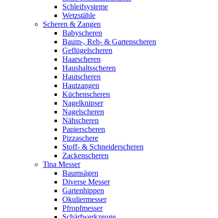
Schleifsysteme
Wetzstähle
Scheren & Zangen
Babyscheren
Baum-, Reb- & Gartenscheren
Geflügelscheren
Haarscheren
Haushaltsscheren
Hautscheren
Hautzangen
Küchenscheren
Nagelknipser
Nagelscheren
Nähscheren
Papierscheren
Pizzaschere
Stoff- & Schneiderscheren
Zackenscheren
Tina Messer
Baumsägen
Diverse Messer
Gartenhippen
Okuliermesser
Pfropfmesser
Schärfwerkzeuge