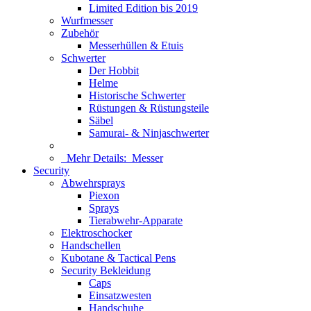
Limited Edition bis 2019
Wurfmesser
Zubehör
Messerhüllen & Etuis
Schwerter
Der Hobbit
Helme
Historische Schwerter
Rüstungen & Rüstungsteile
Säbel
Samurai- & Ninjaschwerter
Mehr Details:
Messer
Security
Abwehrsprays
Piexon
Sprays
Tierabwehr-Apparate
Elektroschocker
Handschellen
Kubotane & Tactical Pens
Security Bekleidung
Caps
Einsatzwesten
Handschuhe