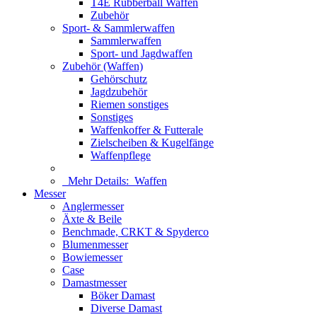
T4E Rubberball Waffen
Zubehör
Sport- & Sammlerwaffen
Sammlerwaffen
Sport- und Jagdwaffen
Zubehör (Waffen)
Gehörschutz
Jagdzubehör
Riemen sonstiges
Sonstiges
Waffenkoffer & Futterale
Zielscheiben & Kugelfänge
Waffenpflege
Mehr Details:
Waffen
Messer
Anglermesser
Äxte & Beile
Benchmade, CRKT & Spyderco
Blumenmesser
Bowiemesser
Case
Damastmesser
Böker Damast
Diverse Damast