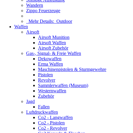
Wandern
Zippo Feuerzeuge
Mehr Details:
Outdoor
Waffen
Airsoft
Airsoft Munition
Airsoft Waffen
Airsoft Zubehör
Gas-, Signal- & Freie Waffen
Dekowaffen
Erma Waffen
Maschinenpistolen & Sturmgewehre
Pistolen
Revolver
Sammlerwaffen (Museum)
Westernwaffen
Zubehör
Jagd
Fallen
Luftdruckwaffen
Co2 - Langwaffen
Co2 - Pistolen
Co2 - Revolver