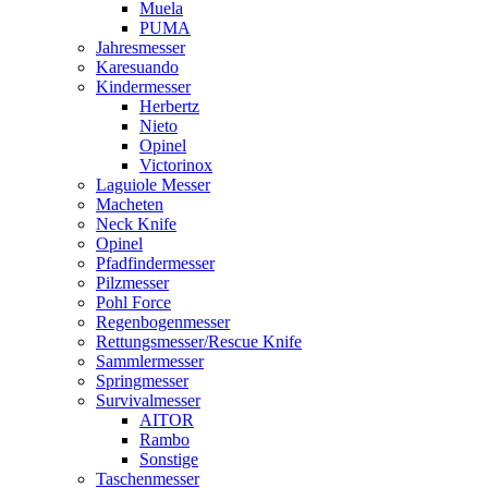
Muela
PUMA
Jahresmesser
Karesuando
Kindermesser
Herbertz
Nieto
Opinel
Victorinox
Laguiole Messer
Macheten
Neck Knife
Opinel
Pfadfindermesser
Pilzmesser
Pohl Force
Regenbogenmesser
Rettungsmesser/Rescue Knife
Sammlermesser
Springmesser
Survivalmesser
AITOR
Rambo
Sonstige
Taschenmesser