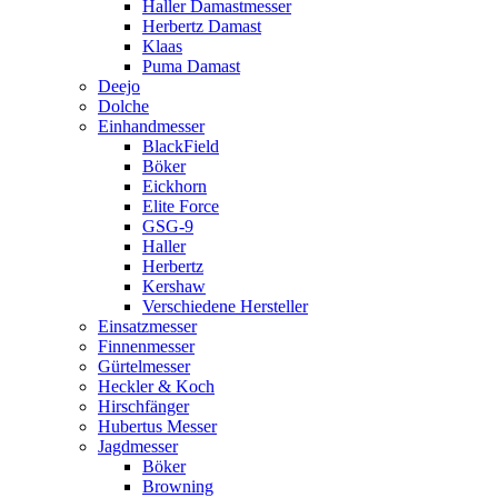
Haller Damastmesser
Herbertz Damast
Klaas
Puma Damast
Deejo
Dolche
Einhandmesser
BlackField
Böker
Eickhorn
Elite Force
GSG-9
Haller
Herbertz
Kershaw
Verschiedene Hersteller
Einsatzmesser
Finnenmesser
Gürtelmesser
Heckler & Koch
Hirschfänger
Hubertus Messer
Jagdmesser
Böker
Browning