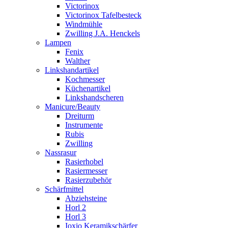
Victorinox
Victorinox Tafelbesteck
Windmühle
Zwilling J.A. Henckels
Lampen
Fenix
Walther
Linkshandartikel
Kochmesser
Küchenartikel
Linkshandscheren
Manicure/Beauty
Dreiturm
Instrumente
Rubis
Zwilling
Nassrasur
Rasierhobel
Rasiermesser
Rasierzubehör
Schärfmittel
Abziehsteine
Horl 2
Horl 3
Ioxio Keramikschärfer