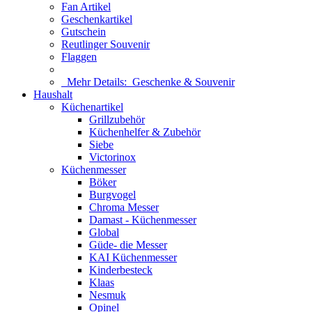
Fan Artikel
Geschenkartikel
Gutschein
Reutlinger Souvenir
Flaggen
Mehr Details:
Geschenke & Souvenir
Haushalt
Küchenartikel
Grillzubehör
Küchenhelfer & Zubehör
Siebe
Victorinox
Küchenmesser
Böker
Burgvogel
Chroma Messer
Damast - Küchenmesser
Global
Güde- die Messer
KAI Küchenmesser
Kinderbesteck
Klaas
Nesmuk
Opinel