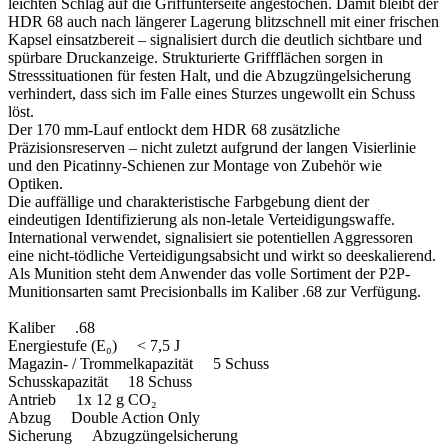
leichten Schlag auf die Griffunterseite angestochen. Damit bleibt der
HDR 68 auch nach längerer Lagerung blitzschnell mit einer frischen
Kapsel einsatzbereit – signalisiert durch die deutlich sichtbare und
spürbare Druckanzeige. Strukturierte Griffflächen sorgen in
Stresssituationen für festen Halt, und die Abzugzüngelsicherung
verhindert, dass sich im Falle eines Sturzes ungewollt ein Schuss
löst.
Der 170 mm-Lauf entlockt dem HDR 68 zusätzliche
Präzisionsreserven – nicht zuletzt aufgrund der langen Visierlinie
und den Picatinny-Schienen zur Montage von Zubehör wie
Optiken.
Die auffällige und charakteristische Farbgebung dient der
eindeutigen Identifizierung als non-letale Verteidigungswaffe.
International verwendet, signalisiert sie potentiellen Aggressoren
eine nicht-tödliche Verteidigungsabsicht und wirkt so deeskalierend.
Als Munition steht dem Anwender das volle Sortiment der P2P-
Munitionsarten samt Precisionballs im Kaliber .68 zur Verfügung.
Kaliber .68
Energiestufe (E₀) < 7,5 J
Magazin- / Trommelkapazität 5 Schuss
Schusskapazität 18 Schuss
Antrieb 1x 12 g CO₂
Abzug Double Action Only
Sicherung Abzugzüngelsicherung