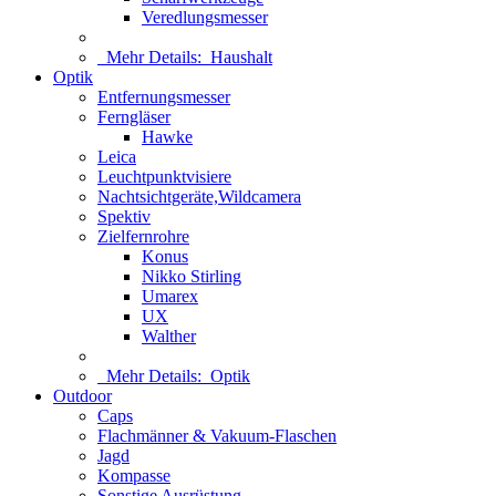
Veredlungsmesser
Mehr Details:
Haushalt
Optik
Entfernungsmesser
Ferngläser
Hawke
Leica
Leuchtpunktvisiere
Nachtsichtgeräte,Wildcamera
Spektiv
Zielfernrohre
Konus
Nikko Stirling
Umarex
UX
Walther
Mehr Details:
Optik
Outdoor
Caps
Flachmänner & Vakuum-Flaschen
Jagd
Kompasse
Sonstige Ausrüstung