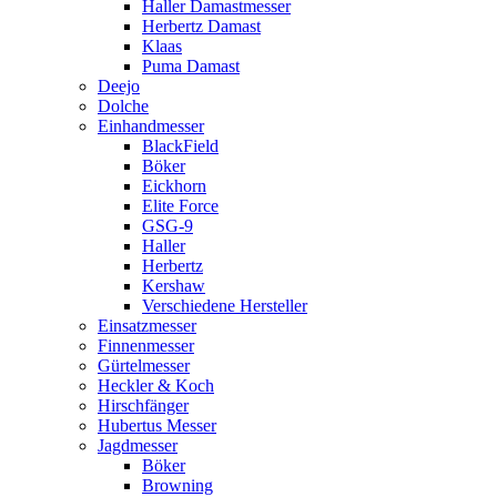
Haller Damastmesser
Herbertz Damast
Klaas
Puma Damast
Deejo
Dolche
Einhandmesser
BlackField
Böker
Eickhorn
Elite Force
GSG-9
Haller
Herbertz
Kershaw
Verschiedene Hersteller
Einsatzmesser
Finnenmesser
Gürtelmesser
Heckler & Koch
Hirschfänger
Hubertus Messer
Jagdmesser
Böker
Browning