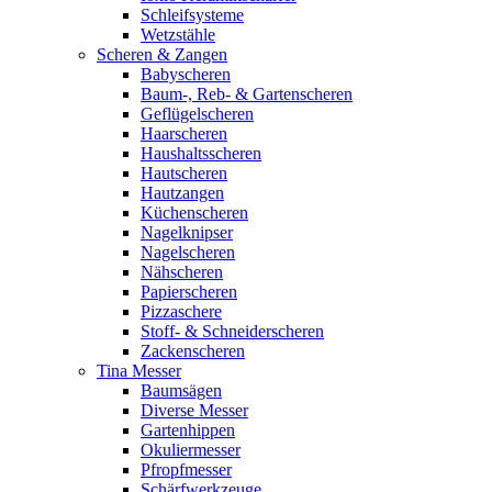
Schleifsysteme
Wetzstähle
Scheren & Zangen
Babyscheren
Baum-, Reb- & Gartenscheren
Geflügelscheren
Haarscheren
Haushaltsscheren
Hautscheren
Hautzangen
Küchenscheren
Nagelknipser
Nagelscheren
Nähscheren
Papierscheren
Pizzaschere
Stoff- & Schneiderscheren
Zackenscheren
Tina Messer
Baumsägen
Diverse Messer
Gartenhippen
Okuliermesser
Pfropfmesser
Schärfwerkzeuge