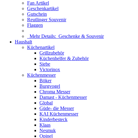
Fan Artikel
Geschenkartikel
Gutschein
Reutlinger Souvenir
Flaggen
Mehr Details:
Geschenke & Souvenir
Haushalt
Küchenartikel
Grillzubehör
Küchenhelfer & Zubehör
Siebe
Victorinox
Küchenmesser
Böker
Burgvogel
Chroma Messer
Damast - Küchenmesser
Global
Güde- die Messer
KAI Küchenmesser
Kinderbesteck
Klaas
Nesmuk
Opinel