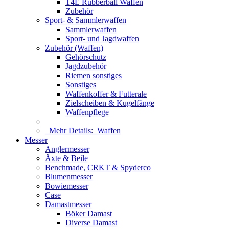
T4E Rubberball Waffen
Zubehör
Sport- & Sammlerwaffen
Sammlerwaffen
Sport- und Jagdwaffen
Zubehör (Waffen)
Gehörschutz
Jagdzubehör
Riemen sonstiges
Sonstiges
Waffenkoffer & Futterale
Zielscheiben & Kugelfänge
Waffenpflege
Mehr Details:
Waffen
Messer
Anglermesser
Äxte & Beile
Benchmade, CRKT & Spyderco
Blumenmesser
Bowiemesser
Case
Damastmesser
Böker Damast
Diverse Damast