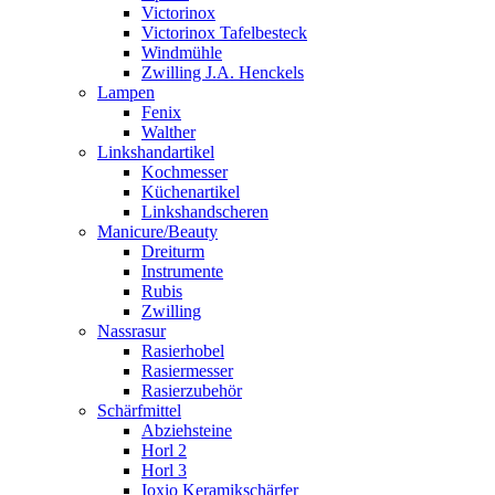
Victorinox
Victorinox Tafelbesteck
Windmühle
Zwilling J.A. Henckels
Lampen
Fenix
Walther
Linkshandartikel
Kochmesser
Küchenartikel
Linkshandscheren
Manicure/Beauty
Dreiturm
Instrumente
Rubis
Zwilling
Nassrasur
Rasierhobel
Rasiermesser
Rasierzubehör
Schärfmittel
Abziehsteine
Horl 2
Horl 3
Ioxio Keramikschärfer