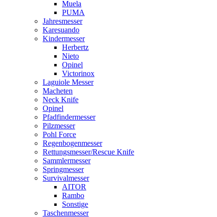
Muela
PUMA
Jahresmesser
Karesuando
Kindermesser
Herbertz
Nieto
Opinel
Victorinox
Laguiole Messer
Macheten
Neck Knife
Opinel
Pfadfindermesser
Pilzmesser
Pohl Force
Regenbogenmesser
Rettungsmesser/Rescue Knife
Sammlermesser
Springmesser
Survivalmesser
AITOR
Rambo
Sonstige
Taschenmesser