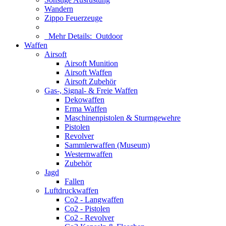
Wandern
Zippo Feuerzeuge
Mehr Details:
Outdoor
Waffen
Airsoft
Airsoft Munition
Airsoft Waffen
Airsoft Zubehör
Gas-, Signal- & Freie Waffen
Dekowaffen
Erma Waffen
Maschinenpistolen & Sturmgewehre
Pistolen
Revolver
Sammlerwaffen (Museum)
Westernwaffen
Zubehör
Jagd
Fallen
Luftdruckwaffen
Co2 - Langwaffen
Co2 - Pistolen
Co2 - Revolver