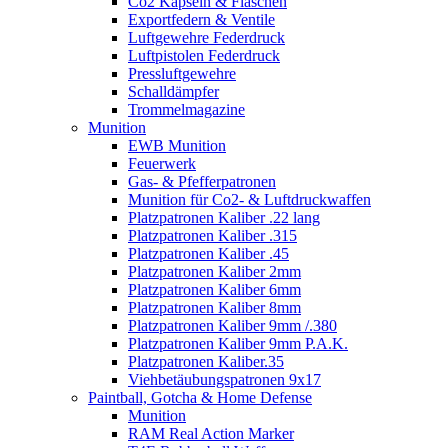
Co2 Kapseln & Flaschen
Exportfedern & Ventile
Luftgewehre Federdruck
Luftpistolen Federdruck
Pressluftgewehre
Schalldämpfer
Trommelmagazine
Munition
EWB Munition
Feuerwerk
Gas- & Pfefferpatronen
Munition für Co2- & Luftdruckwaffen
Platzpatronen Kaliber .22 lang
Platzpatronen Kaliber .315
Platzpatronen Kaliber .45
Platzpatronen Kaliber 2mm
Platzpatronen Kaliber 6mm
Platzpatronen Kaliber 8mm
Platzpatronen Kaliber 9mm /.380
Platzpatronen Kaliber 9mm P.A.K.
Platzpatronen Kaliber.35
Viehbetäubungspatronen 9x17
Paintball, Gotcha & Home Defense
Munition
RAM Real Action Marker