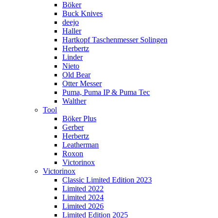
Böker
Buck Knives
deejo
Haller
Hartkopf Taschenmesser Solingen
Herbertz
Linder
Nieto
Old Bear
Otter Messer
Puma, Puma IP & Puma Tec
Walther
Tool
Böker Plus
Gerber
Herbertz
Leatherman
Roxon
Victorinox
Victorinox
Classic Limited Edition 2023
Limited 2022
Limited 2024
Limited 2026
Limited Edition 2025