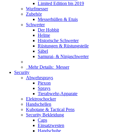
Limited Edition bis 2019
Wurfmesser
Zubehör
Messerhüllen & Etuis
Schwerter
Der Hobbit
Helme
Historische Schwerter
Rüstungen & Rüstungsteile
Säbel
Samurai- & Ninjaschwerter
Mehr Details:
Messer
Security
Abwehrsprays
Piexon
Sprays
Tierabwehr-Apparate
Elektroschocker
Handschellen
Kubotane & Tactical Pens
Security Bekleidung
Caps
Einsatzwesten
Handschuhe