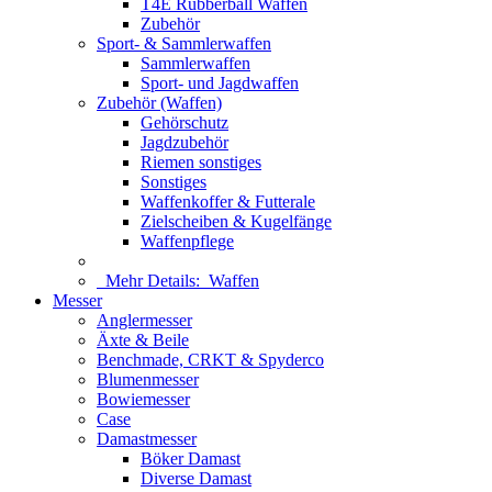
T4E Rubberball Waffen
Zubehör
Sport- & Sammlerwaffen
Sammlerwaffen
Sport- und Jagdwaffen
Zubehör (Waffen)
Gehörschutz
Jagdzubehör
Riemen sonstiges
Sonstiges
Waffenkoffer & Futterale
Zielscheiben & Kugelfänge
Waffenpflege
Mehr Details:
Waffen
Messer
Anglermesser
Äxte & Beile
Benchmade, CRKT & Spyderco
Blumenmesser
Bowiemesser
Case
Damastmesser
Böker Damast
Diverse Damast