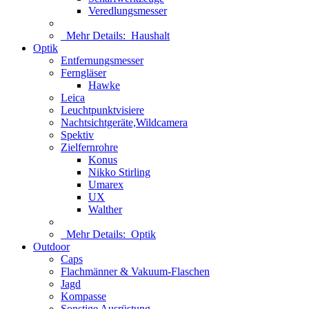
Veredlungsmesser
Mehr Details:
Haushalt
Optik
Entfernungsmesser
Ferngläser
Hawke
Leica
Leuchtpunktvisiere
Nachtsichtgeräte,Wildcamera
Spektiv
Zielfernrohre
Konus
Nikko Stirling
Umarex
UX
Walther
Mehr Details:
Optik
Outdoor
Caps
Flachmänner & Vakuum-Flaschen
Jagd
Kompasse
Sonstige Ausrüstung