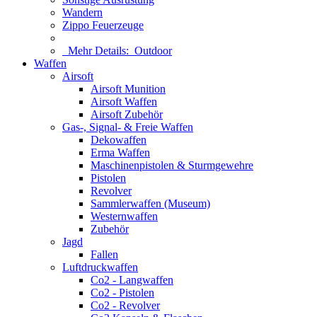
Wandern
Zippo Feuerzeuge
Mehr Details:
Outdoor
Waffen
Airsoft
Airsoft Munition
Airsoft Waffen
Airsoft Zubehör
Gas-, Signal- & Freie Waffen
Dekowaffen
Erma Waffen
Maschinenpistolen & Sturmgewehre
Pistolen
Revolver
Sammlerwaffen (Museum)
Westernwaffen
Zubehör
Jagd
Fallen
Luftdruckwaffen
Co2 - Langwaffen
Co2 - Pistolen
Co2 - Revolver