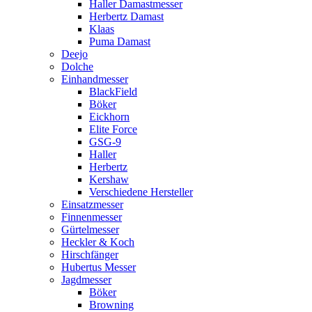
Haller Damastmesser
Herbertz Damast
Klaas
Puma Damast
Deejo
Dolche
Einhandmesser
BlackField
Böker
Eickhorn
Elite Force
GSG-9
Haller
Herbertz
Kershaw
Verschiedene Hersteller
Einsatzmesser
Finnenmesser
Gürtelmesser
Heckler & Koch
Hirschfänger
Hubertus Messer
Jagdmesser
Böker
Browning