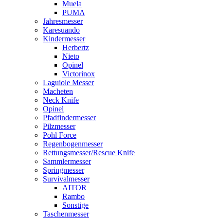
Muela
PUMA
Jahresmesser
Karesuando
Kindermesser
Herbertz
Nieto
Opinel
Victorinox
Laguiole Messer
Macheten
Neck Knife
Opinel
Pfadfindermesser
Pilzmesser
Pohl Force
Regenbogenmesser
Rettungsmesser/Rescue Knife
Sammlermesser
Springmesser
Survivalmesser
AITOR
Rambo
Sonstige
Taschenmesser