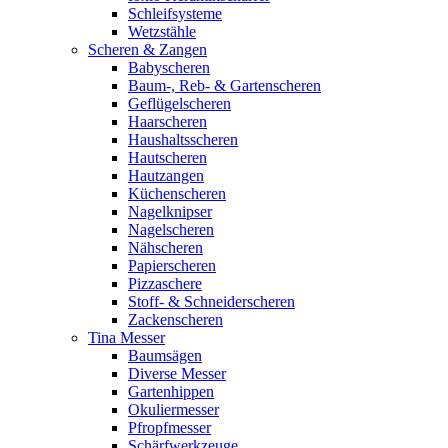
Schleifsysteme
Wetzstähle
Scheren & Zangen
Babyscheren
Baum-, Reb- & Gartenscheren
Geflügelscheren
Haarscheren
Haushaltsscheren
Hautscheren
Hautzangen
Küchenscheren
Nagelknipser
Nagelscheren
Nähscheren
Papierscheren
Pizzaschere
Stoff- & Schneiderscheren
Zackenscheren
Tina Messer
Baumsägen
Diverse Messer
Gartenhippen
Okuliermesser
Pfropfmesser
Schärfwerkzeuge