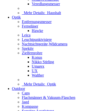
Veredlungsmesser
Mehr Details:
Haushalt
Optik
Entfernungsmesser
Ferngläser
Hawke
Leica
Leuchtpunktvisiere
Nachtsichtgeräte,Wildcamera
Spektiv
Zielfernrohre
Konus
Nikko Stirling
Umarex
UX
Walther
Mehr Details:
Optik
Outdoor
Caps
Flachmänner & Vakuum-Flaschen
Jagd
Kompasse
Sonstige Ausrüstung