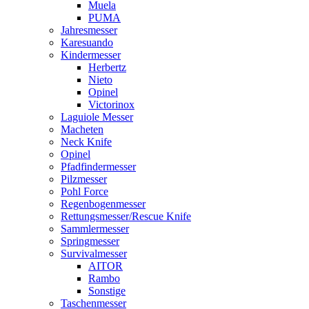
Muela
PUMA
Jahresmesser
Karesuando
Kindermesser
Herbertz
Nieto
Opinel
Victorinox
Laguiole Messer
Macheten
Neck Knife
Opinel
Pfadfindermesser
Pilzmesser
Pohl Force
Regenbogenmesser
Rettungsmesser/Rescue Knife
Sammlermesser
Springmesser
Survivalmesser
AITOR
Rambo
Sonstige
Taschenmesser