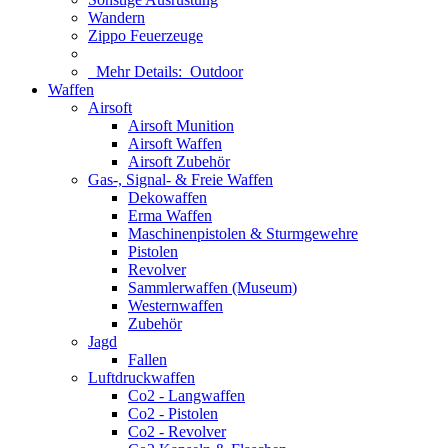
Wandern
Zippo Feuerzeuge
Mehr Details:
Outdoor
Waffen
Airsoft
Airsoft Munition
Airsoft Waffen
Airsoft Zubehör
Gas-, Signal- & Freie Waffen
Dekowaffen
Erma Waffen
Maschinenpistolen & Sturmgewehre
Pistolen
Revolver
Sammlerwaffen (Museum)
Westernwaffen
Zubehör
Jagd
Fallen
Luftdruckwaffen
Co2 - Langwaffen
Co2 - Pistolen
Co2 - Revolver