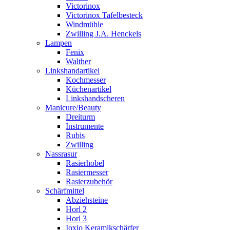
Victorinox
Victorinox Tafelbesteck
Windmühle
Zwilling J.A. Henckels
Lampen
Fenix
Walther
Linkshandartikel
Kochmesser
Küchenartikel
Linkshandscheren
Manicure/Beauty
Dreiturm
Instrumente
Rubis
Zwilling
Nassrasur
Rasierhobel
Rasiermesser
Rasierzubehör
Schärfmittel
Abziehsteine
Horl 2
Horl 3
Ioxio Keramikschärfer