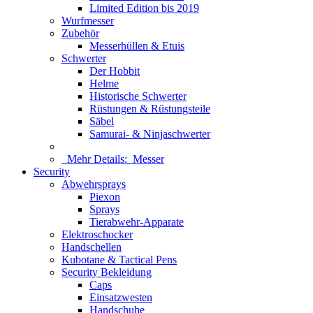
Limited Edition bis 2019
Wurfmesser
Zubehör
Messerhüllen & Etuis
Schwerter
Der Hobbit
Helme
Historische Schwerter
Rüstungen & Rüstungsteile
Säbel
Samurai- & Ninjaschwerter
Mehr Details:
Messer
Security
Abwehrsprays
Piexon
Sprays
Tierabwehr-Apparate
Elektroschocker
Handschellen
Kubotane & Tactical Pens
Security Bekleidung
Caps
Einsatzwesten
Handschuhe