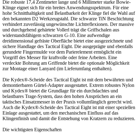
Die robuste 17,4 Zentimeter lange und 6 Millimeter starke Bowie-
Klinge eignet sich für ein breites Anwendungsspektrum. Für eine
hohe Schnitthaltigkeit und Belastbarkeit der Klinge fiel die Wahl auf
den bekannten D2 Werkzeugstahl. Die schwarze TiN Beschichtung
verhindert zuverlässig ungewünschte Lichtreflexionen. Der massive
und durchgehend gehärtete Vollerl trägt die Griffschalen aus
widerstandsfähigem schwarzen G-10. Eine aufwendige
dreidimensional gefräste Oberfläche bietet eine ausgezeichnete und
sichere Handlage des Tactical Eight. Die ausgeprägte und ebenfalls
gerundete Fingermulde vor dem Parierelement ermöglicht ein
Vorgriff des Messer für kraftvolle oder feine Arbeiten. Eine
verdeckte Bohrung am Griffende bietet die optionale Möglichkeit
zur Montage einer Lanyard (im Lieferumfang enthalten).
Die Kydex®-Scheide des Tactical Eight ist mit dem bewährten und
demontierbaren Gürtel-Adapter ausgestattet. Extrem robustes Nylon
und Kydex® bietet die Grundlage für ein durchdachtes und
belastbares Trage-System, dass den hohen Ansprüchen an ein
taktisches Einsatzmesser in der Praxis vollumfänglich gerecht wird.
Auch die Kydex®-Scheide des Tactical Eight ist mit einer speziellen
Einlage ausgestattet, um den mechanischen Einfluss auf das
Klingenfinish und damit die Entstehung von Kratzern zu reduzieren.
Die wichtigsten Eigenschaften