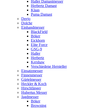
Haller Damastmesser
Herbertz Damast
Klaas
Puma Damast
Deejo
Dolche
Einhandmesser
BlackField
Böker
Eickhorn
Elite Force
GSG-9
Haller
Herbertz
Kershaw
Verschiedene Hersteller
Einsatzmesser
Finnenmesser
Gürtelmesser
Heckler & Koch
Hirschfänger
Hubertus Messer
Jagdmesser
Böker
Browning