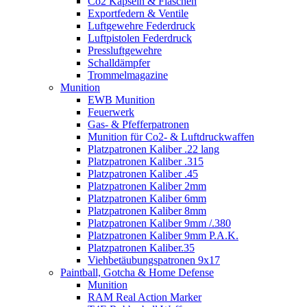
Co2 Kapseln & Flaschen
Exportfedern & Ventile
Luftgewehre Federdruck
Luftpistolen Federdruck
Pressluftgewehre
Schalldämpfer
Trommelmagazine
Munition
EWB Munition
Feuerwerk
Gas- & Pfefferpatronen
Munition für Co2- & Luftdruckwaffen
Platzpatronen Kaliber .22 lang
Platzpatronen Kaliber .315
Platzpatronen Kaliber .45
Platzpatronen Kaliber 2mm
Platzpatronen Kaliber 6mm
Platzpatronen Kaliber 8mm
Platzpatronen Kaliber 9mm /.380
Platzpatronen Kaliber 9mm P.A.K.
Platzpatronen Kaliber.35
Viehbetäubungspatronen 9x17
Paintball, Gotcha & Home Defense
Munition
RAM Real Action Marker