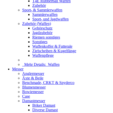
T4E Rubberball Waffen
Zubehör
Sport- & Sammlerwaffen
Sammlerwaffen
Sport- und Jagdwaffen
Zubehör (Waffen)
Gehörschutz
Jagdzubehör
Riemen sonstiges
Sonstiges
Waffenkoffer & Futterale
Zielscheiben & Kugelfänge
Waffenpflege
Mehr Details:
Waffen
Messer
Anglermesser
Äxte & Beile
Benchmade, CRKT & Spyderco
Blumenmesser
Bowiemesser
Case
Damastmesser
Böker Damast
Diverse Damast