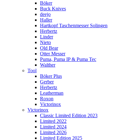
Böker
Buck Knives
deejo
Haller
Hartkopf Taschenmesser Solingen
Herbertz
Linder
Nieto
Old Bear
Otter Messer
Puma, Puma IP & Puma Tec
Walther
Tool
Böker Plus
Gerber
Herbertz
Leatherman
Roxon
Victorinox
Victorinox
Classic Limited Edition 2023
Limited 2022
Limited 2024
Limited 2026
Limited Edition 2025