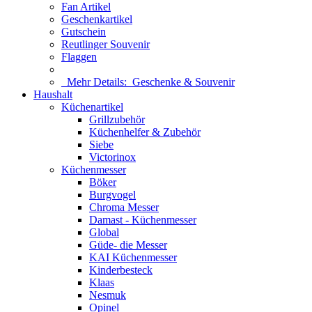
Fan Artikel
Geschenkartikel
Gutschein
Reutlinger Souvenir
Flaggen
Mehr Details:
Geschenke & Souvenir
Haushalt
Küchenartikel
Grillzubehör
Küchenhelfer & Zubehör
Siebe
Victorinox
Küchenmesser
Böker
Burgvogel
Chroma Messer
Damast - Küchenmesser
Global
Güde- die Messer
KAI Küchenmesser
Kinderbesteck
Klaas
Nesmuk
Opinel