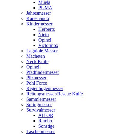
Muela
PUMA
Jahresmesser
Karesuando
Kindermesser
Herbertz
Nieto
Opinel
Victorinox
Laguiole Messer
Macheten
Neck Knife
Opinel
Pfadfindermesser
Pilzmesser
Pohl Force
Regenbogenmesser
Rettungsmesser/Rescue Knife
Sammlermesser
Springmesser
Survivalmesser
AITOR
Rambo
Sonstige
Taschenmesser