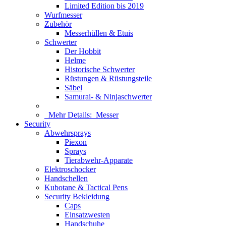
Limited Edition bis 2019
Wurfmesser
Zubehör
Messerhüllen & Etuis
Schwerter
Der Hobbit
Helme
Historische Schwerter
Rüstungen & Rüstungsteile
Säbel
Samurai- & Ninjaschwerter
Mehr Details:
Messer
Security
Abwehrsprays
Piexon
Sprays
Tierabwehr-Apparate
Elektroschocker
Handschellen
Kubotane & Tactical Pens
Security Bekleidung
Caps
Einsatzwesten
Handschuhe