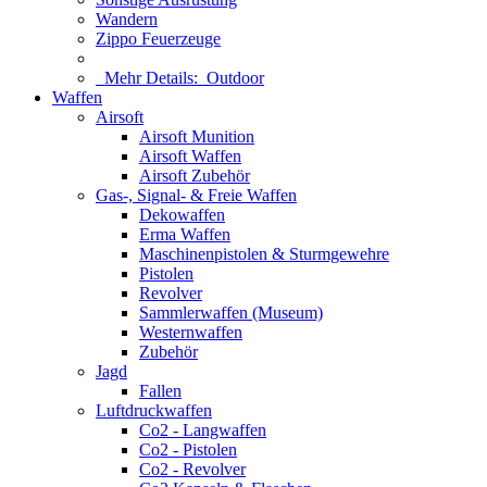
Wandern
Zippo Feuerzeuge
Mehr Details:
Outdoor
Waffen
Airsoft
Airsoft Munition
Airsoft Waffen
Airsoft Zubehör
Gas-, Signal- & Freie Waffen
Dekowaffen
Erma Waffen
Maschinenpistolen & Sturmgewehre
Pistolen
Revolver
Sammlerwaffen (Museum)
Westernwaffen
Zubehör
Jagd
Fallen
Luftdruckwaffen
Co2 - Langwaffen
Co2 - Pistolen
Co2 - Revolver