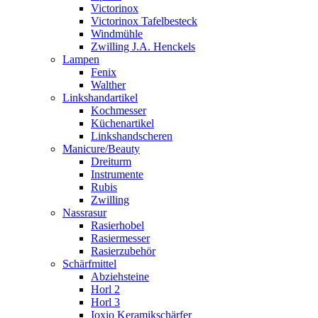
Victorinox
Victorinox Tafelbesteck
Windmühle
Zwilling J.A. Henckels
Lampen
Fenix
Walther
Linkshandartikel
Kochmesser
Küchenartikel
Linkshandscheren
Manicure/Beauty
Dreiturm
Instrumente
Rubis
Zwilling
Nassrasur
Rasierhobel
Rasiermesser
Rasierzubehör
Schärfmittel
Abziehsteine
Horl 2
Horl 3
Ioxio Keramikschärfer