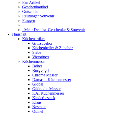
Fan Artikel
Geschenkartikel
Gutschein
Reutlinger Souvenir
Flaggen
Mehr Details:
Geschenke & Souvenir
Haushalt
Küchenartikel
Grillzubehör
Küchenhelfer & Zubehör
Siebe
Victorinox
Küchenmesser
Böker
Burgvogel
Chroma Messer
Damast - Küchenmesser
Global
Güde- die Messer
KAI Küchenmesser
Kinderbesteck
Klaas
Nesmuk
Opinel