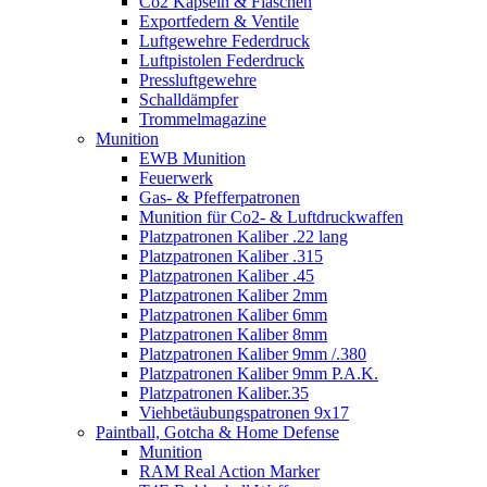
Co2 Kapseln & Flaschen
Exportfedern & Ventile
Luftgewehre Federdruck
Luftpistolen Federdruck
Pressluftgewehre
Schalldämpfer
Trommelmagazine
Munition
EWB Munition
Feuerwerk
Gas- & Pfefferpatronen
Munition für Co2- & Luftdruckwaffen
Platzpatronen Kaliber .22 lang
Platzpatronen Kaliber .315
Platzpatronen Kaliber .45
Platzpatronen Kaliber 2mm
Platzpatronen Kaliber 6mm
Platzpatronen Kaliber 8mm
Platzpatronen Kaliber 9mm /.380
Platzpatronen Kaliber 9mm P.A.K.
Platzpatronen Kaliber.35
Viehbetäubungspatronen 9x17
Paintball, Gotcha & Home Defense
Munition
RAM Real Action Marker