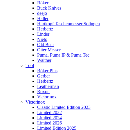
Böker
Buck Knives
deejo
Haller
Hartkopf Taschenmesser Solingen
Herbertz
Linder
Nieto
Old Bear
Otter Messer
Puma, Puma IP & Puma Tec
Walther
Tool
Böker Plus
Gerber
Herbertz
Leatherman
Roxon
Victorinox
Victorinox
Classic Limited Edition 2023
Limited 2022
Limited 2024
Limited 2026
Limited Edition 2025