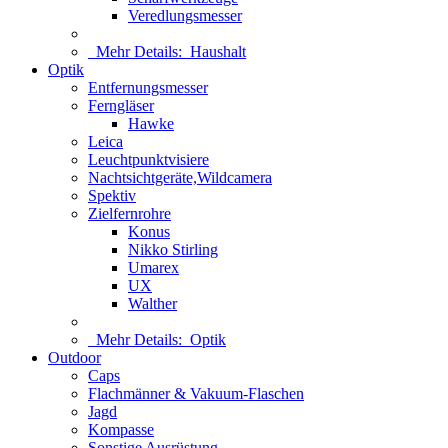
Veredlungsmesser
Mehr Details:
Haushalt
Optik
Entfernungsmesser
Ferngläser
Hawke
Leica
Leuchtpunktvisiere
Nachtsichtgeräte,Wildcamera
Spektiv
Zielfernrohre
Konus
Nikko Stirling
Umarex
UX
Walther
Mehr Details:
Optik
Outdoor
Caps
Flachmänner & Vakuum-Flaschen
Jagd
Kompasse
Sonstige Ausrüstung