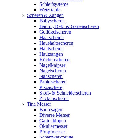
Schleifsysteme
Wetzstähle
Scheren & Zangen
Babyscheren
Baum-, Reb- & Gartenscheren
Geflügelscheren
Haarscheren
Haushaltsscheren
Hautscheren
Hautzangen
Küchenscheren
Nagelknipser
Nagelscheren
Nähscheren
Papierscheren
Pizzaschere
Stoff- & Schneiderscheren
Zackenscheren
Tina Messer
Baumsägen
Diverse Messer
Gartenhippen
Okuliermesser
Pfropfmesser
Schärfwerkzeuge