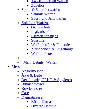
T4E Rubberball Waffen
Zubehör
Sport- & Sammlerwaffen
Sammlerwaffen
Sport- und Jagdwaffen
Zubehör (Waffen)
Gehörschutz
Jagdzubehör
Riemen sonstiges
Sonstiges
Waffenkoffer & Futterale
Zielscheiben & Kugelfänge
Waffenpflege
Mehr Details:
Waffen
Messer
Anglermesser
Äxte & Beile
Benchmade, CRKT & Spyderco
Blumenmesser
Bowiemesser
Case
Damastmesser
Böker Damast
Diverse Damast