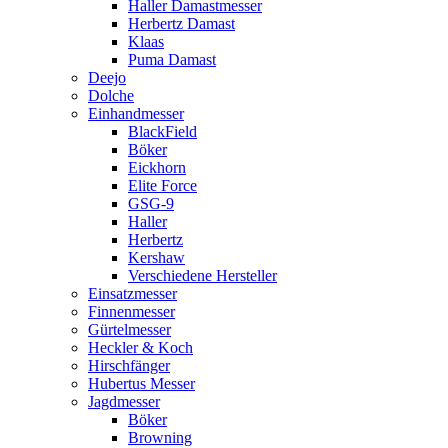
Haller Damastmesser
Herbertz Damast
Klaas
Puma Damast
Deejo
Dolche
Einhandmesser
BlackField
Böker
Eickhorn
Elite Force
GSG-9
Haller
Herbertz
Kershaw
Verschiedene Hersteller
Einsatzmesser
Finnenmesser
Gürtelmesser
Heckler & Koch
Hirschfänger
Hubertus Messer
Jagdmesser
Böker
Browning