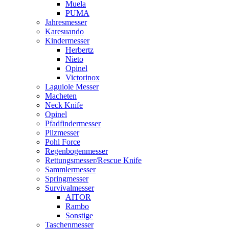
Muela
PUMA
Jahresmesser
Karesuando
Kindermesser
Herbertz
Nieto
Opinel
Victorinox
Laguiole Messer
Macheten
Neck Knife
Opinel
Pfadfindermesser
Pilzmesser
Pohl Force
Regenbogenmesser
Rettungsmesser/Rescue Knife
Sammlermesser
Springmesser
Survivalmesser
AITOR
Rambo
Sonstige
Taschenmesser