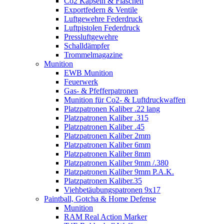
Co2 Kapseln & Flaschen
Exportfedern & Ventile
Luftgewehre Federdruck
Luftpistolen Federdruck
Pressluftgewehre
Schalldämpfer
Trommelmagazine
Munition
EWB Munition
Feuerwerk
Gas- & Pfefferpatronen
Munition für Co2- & Luftdruckwaffen
Platzpatronen Kaliber .22 lang
Platzpatronen Kaliber .315
Platzpatronen Kaliber .45
Platzpatronen Kaliber 2mm
Platzpatronen Kaliber 6mm
Platzpatronen Kaliber 8mm
Platzpatronen Kaliber 9mm /.380
Platzpatronen Kaliber 9mm P.A.K.
Platzpatronen Kaliber.35
Viehbetäubungspatronen 9x17
Paintball, Gotcha & Home Defense
Munition
RAM Real Action Marker