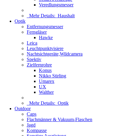
Veredlungsmesser
Mehr Details:
Haushalt
Optik
Entfernungsmesser
Ferngläser
Hawke
Leica
Leuchtpunktvisiere
Nachtsichtgeräte,Wildcamera
Spektiv
Zielfernrohre
Konus
Nikko Stirling
Umarex
UX
Walther
Mehr Details:
Optik
Outdoor
Caps
Flachmänner & Vakuum-Flaschen
Jagd
Kompasse
Sonstige Ausrüstung