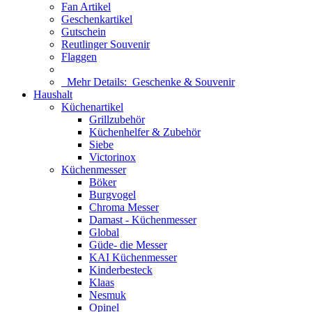
Fan Artikel
Geschenkartikel
Gutschein
Reutlinger Souvenir
Flaggen
Mehr Details:
Geschenke & Souvenir
Haushalt
Küchenartikel
Grillzubehör
Küchenhelfer & Zubehör
Siebe
Victorinox
Küchenmesser
Böker
Burgvogel
Chroma Messer
Damast - Küchenmesser
Global
Güde- die Messer
KAI Küchenmesser
Kinderbesteck
Klaas
Nesmuk
Opinel