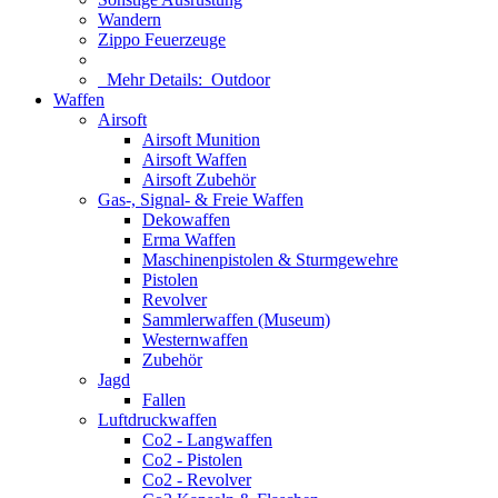
Wandern
Zippo Feuerzeuge
Mehr Details:
Outdoor
Waffen
Airsoft
Airsoft Munition
Airsoft Waffen
Airsoft Zubehör
Gas-, Signal- & Freie Waffen
Dekowaffen
Erma Waffen
Maschinenpistolen & Sturmgewehre
Pistolen
Revolver
Sammlerwaffen (Museum)
Westernwaffen
Zubehör
Jagd
Fallen
Luftdruckwaffen
Co2 - Langwaffen
Co2 - Pistolen
Co2 - Revolver