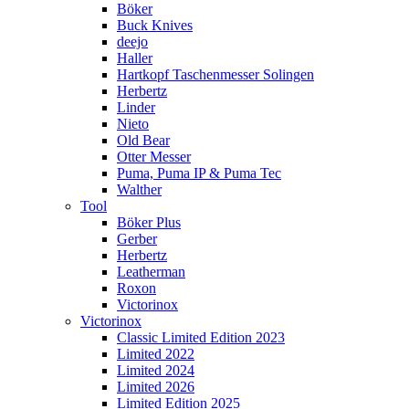
Böker
Buck Knives
deejo
Haller
Hartkopf Taschenmesser Solingen
Herbertz
Linder
Nieto
Old Bear
Otter Messer
Puma, Puma IP & Puma Tec
Walther
Tool
Böker Plus
Gerber
Herbertz
Leatherman
Roxon
Victorinox
Victorinox
Classic Limited Edition 2023
Limited 2022
Limited 2024
Limited 2026
Limited Edition 2025