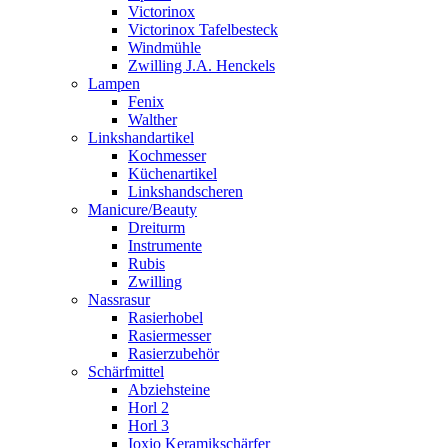
Victorinox
Victorinox Tafelbesteck
Windmühle
Zwilling J.A. Henckels
Lampen
Fenix
Walther
Linkshandartikel
Kochmesser
Küchenartikel
Linkshandscheren
Manicure/Beauty
Dreiturm
Instrumente
Rubis
Zwilling
Nassrasur
Rasierhobel
Rasiermesser
Rasierzubehör
Schärfmittel
Abziehsteine
Horl 2
Horl 3
Ioxio Keramikschärfer