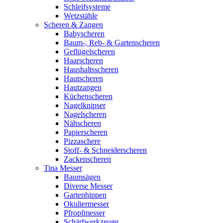
Schleifsysteme
Wetzstähle
Scheren & Zangen
Babyscheren
Baum-, Reb- & Gartenscheren
Geflügelscheren
Haarscheren
Haushaltsscheren
Hautscheren
Hautzangen
Küchenscheren
Nagelknipser
Nagelscheren
Nähscheren
Papierscheren
Pizzaschere
Stoff- & Schneiderscheren
Zackenscheren
Tina Messer
Baumsägen
Diverse Messer
Gartenhippen
Okuliermesser
Pfropfmesser
Schärfwerkzeuge