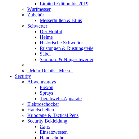
Limited Edition bis 2019
Wurfmesser
Zubehör
Messerhüllen & Etuis
Schwerter
Der Hobbit
Helme
Historische Schwerter
Rüstungen & Rüstungsteile
Säbel
Samurai- & Ninjaschwerter
Mehr Details:
Messer
Security
Abwehrsprays
Piexon
Sprays
Tierabwehr-Apparate
Elektroschocker
Handschellen
Kubotane & Tactical Pens
Security Bekleidung
Caps
Einsatzwesten
Handschuhe