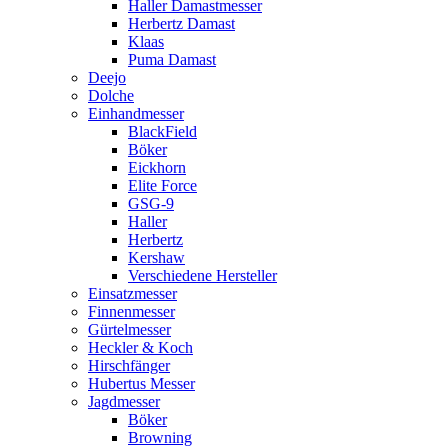
Haller Damastmesser
Herbertz Damast
Klaas
Puma Damast
Deejo
Dolche
Einhandmesser
BlackField
Böker
Eickhorn
Elite Force
GSG-9
Haller
Herbertz
Kershaw
Verschiedene Hersteller
Einsatzmesser
Finnenmesser
Gürtelmesser
Heckler & Koch
Hirschfänger
Hubertus Messer
Jagdmesser
Böker
Browning