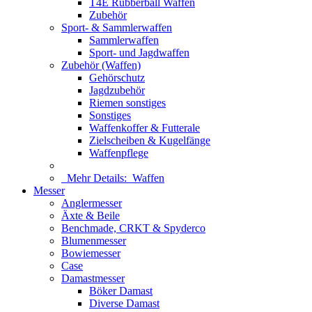
T4E Rubberball Waffen
Zubehör
Sport- & Sammlerwaffen
Sammlerwaffen
Sport- und Jagdwaffen
Zubehör (Waffen)
Gehörschutz
Jagdzubehör
Riemen sonstiges
Sonstiges
Waffenkoffer & Futterale
Zielscheiben & Kugelfänge
Waffenpflege
Mehr Details:
Waffen
Messer
Anglermesser
Äxte & Beile
Benchmade, CRKT & Spyderco
Blumenmesser
Bowiemesser
Case
Damastmesser
Böker Damast
Diverse Damast