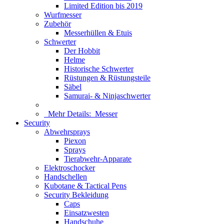
Limited Edition bis 2019
Wurfmesser
Zubehör
Messerhüllen & Etuis
Schwerter
Der Hobbit
Helme
Historische Schwerter
Rüstungen & Rüstungsteile
Säbel
Samurai- & Ninjaschwerter
Mehr Details:
Messer
Security
Abwehrsprays
Piexon
Sprays
Tierabwehr-Apparate
Elektroschocker
Handschellen
Kubotane & Tactical Pens
Security Bekleidung
Caps
Einsatzwesten
Handschuhe