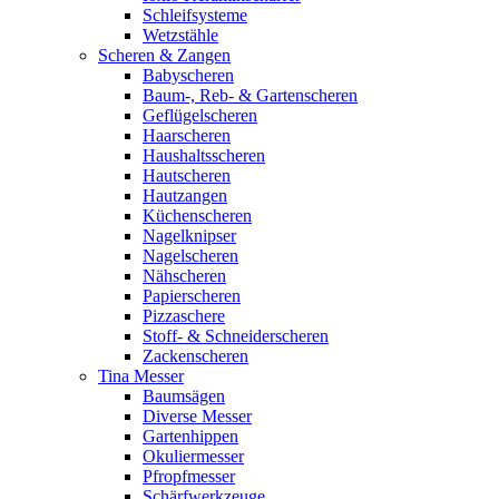
Schleifsysteme
Wetzstähle
Scheren & Zangen
Babyscheren
Baum-, Reb- & Gartenscheren
Geflügelscheren
Haarscheren
Haushaltsscheren
Hautscheren
Hautzangen
Küchenscheren
Nagelknipser
Nagelscheren
Nähscheren
Papierscheren
Pizzaschere
Stoff- & Schneiderscheren
Zackenscheren
Tina Messer
Baumsägen
Diverse Messer
Gartenhippen
Okuliermesser
Pfropfmesser
Schärfwerkzeuge