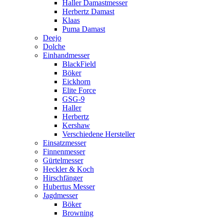
Haller Damastmesser
Herbertz Damast
Klaas
Puma Damast
Deejo
Dolche
Einhandmesser
BlackField
Böker
Eickhorn
Elite Force
GSG-9
Haller
Herbertz
Kershaw
Verschiedene Hersteller
Einsatzmesser
Finnenmesser
Gürtelmesser
Heckler & Koch
Hirschfänger
Hubertus Messer
Jagdmesser
Böker
Browning