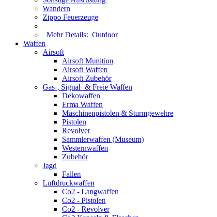
Wandern
Zippo Feuerzeuge
Mehr Details:
Outdoor
Waffen
Airsoft
Airsoft Munition
Airsoft Waffen
Airsoft Zubehör
Gas-, Signal- & Freie Waffen
Dekowaffen
Erma Waffen
Maschinenpistolen & Sturmgewehre
Pistolen
Revolver
Sammlerwaffen (Museum)
Westernwaffen
Zubehör
Jagd
Fallen
Luftdruckwaffen
Co2 - Langwaffen
Co2 - Pistolen
Co2 - Revolver