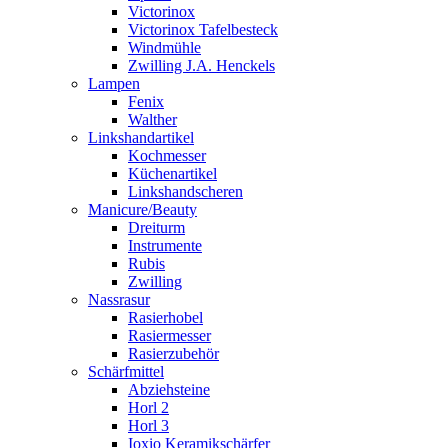
Victorinox
Victorinox Tafelbesteck
Windmühle
Zwilling J.A. Henckels
Lampen
Fenix
Walther
Linkshandartikel
Kochmesser
Küchenartikel
Linkshandscheren
Manicure/Beauty
Dreiturm
Instrumente
Rubis
Zwilling
Nassrasur
Rasierhobel
Rasiermesser
Rasierzubehör
Schärfmittel
Abziehsteine
Horl 2
Horl 3
Ioxio Keramikschärfer