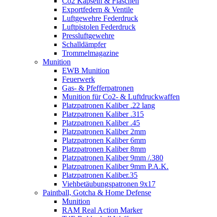
Co2 Kapseln & Flaschen
Exportfedern & Ventile
Luftgewehre Federdruck
Luftpistolen Federdruck
Pressluftgewehre
Schalldämpfer
Trommelmagazine
Munition
EWB Munition
Feuerwerk
Gas- & Pfefferpatronen
Munition für Co2- & Luftdruckwaffen
Platzpatronen Kaliber .22 lang
Platzpatronen Kaliber .315
Platzpatronen Kaliber .45
Platzpatronen Kaliber 2mm
Platzpatronen Kaliber 6mm
Platzpatronen Kaliber 8mm
Platzpatronen Kaliber 9mm /.380
Platzpatronen Kaliber 9mm P.A.K.
Platzpatronen Kaliber.35
Viehbetäubungspatronen 9x17
Paintball, Gotcha & Home Defense
Munition
RAM Real Action Marker