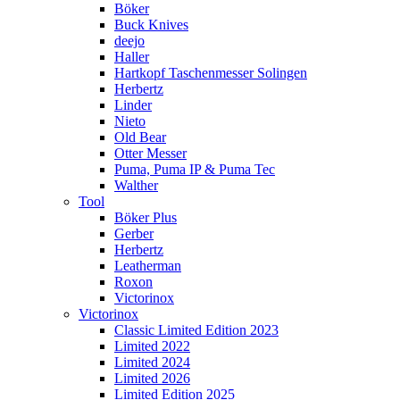
Böker
Buck Knives
deejo
Haller
Hartkopf Taschenmesser Solingen
Herbertz
Linder
Nieto
Old Bear
Otter Messer
Puma, Puma IP & Puma Tec
Walther
Tool
Böker Plus
Gerber
Herbertz
Leatherman
Roxon
Victorinox
Victorinox
Classic Limited Edition 2023
Limited 2022
Limited 2024
Limited 2026
Limited Edition 2025