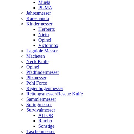
Muela
PUMA
Jahresmesser
Karesuando
Kindermesser
Herbertz
Nieto
Opinel
Victorinox
Laguiole Messer
Macheten
Neck Knife
Opinel
Pfadfindermesser
Pilzmesser
Pohl Force
Regenbogenmesser
Rettungsmesser/Rescue Knife
Sammlermesser
Springmesser
Survivalmesser
AITOR
Rambo
Sonstige
Taschenmesser