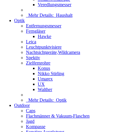
Veredlungsmesser
Mehr Details:
Haushalt
Optik
Entfernungsmesser
Ferngläser
Hawke
Leica
Leuchtpunktvisiere
Nachtsichtgeräte,Wildcamera
Spektiv
Zielfernrohre
Konus
Nikko Stirling
Umarex
UX
Walther
Mehr Details:
Optik
Outdoor
Caps
Flachmänner & Vakuum-Flaschen
Jagd
Kompasse
Sonstige Ausrüstung