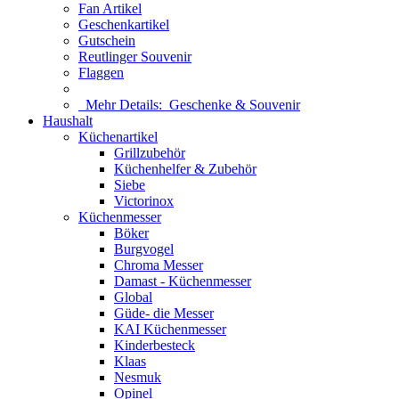
Fan Artikel
Geschenkartikel
Gutschein
Reutlinger Souvenir
Flaggen
Mehr Details:
Geschenke & Souvenir
Haushalt
Küchenartikel
Grillzubehör
Küchenhelfer & Zubehör
Siebe
Victorinox
Küchenmesser
Böker
Burgvogel
Chroma Messer
Damast - Küchenmesser
Global
Güde- die Messer
KAI Küchenmesser
Kinderbesteck
Klaas
Nesmuk
Opinel