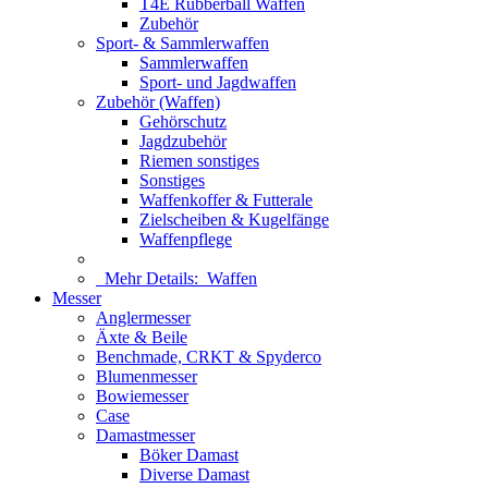
T4E Rubberball Waffen
Zubehör
Sport- & Sammlerwaffen
Sammlerwaffen
Sport- und Jagdwaffen
Zubehör (Waffen)
Gehörschutz
Jagdzubehör
Riemen sonstiges
Sonstiges
Waffenkoffer & Futterale
Zielscheiben & Kugelfänge
Waffenpflege
Mehr Details:
Waffen
Messer
Anglermesser
Äxte & Beile
Benchmade, CRKT & Spyderco
Blumenmesser
Bowiemesser
Case
Damastmesser
Böker Damast
Diverse Damast