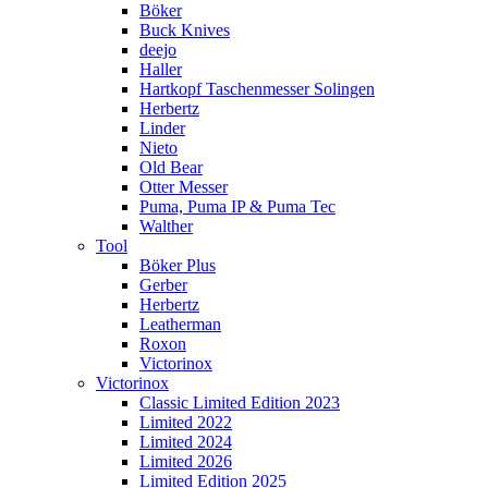
Böker
Buck Knives
deejo
Haller
Hartkopf Taschenmesser Solingen
Herbertz
Linder
Nieto
Old Bear
Otter Messer
Puma, Puma IP & Puma Tec
Walther
Tool
Böker Plus
Gerber
Herbertz
Leatherman
Roxon
Victorinox
Victorinox
Classic Limited Edition 2023
Limited 2022
Limited 2024
Limited 2026
Limited Edition 2025