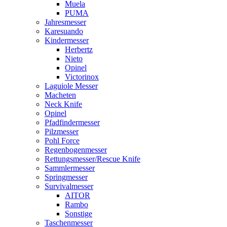
Muela
PUMA
Jahresmesser
Karesuando
Kindermesser
Herbertz
Nieto
Opinel
Victorinox
Laguiole Messer
Macheten
Neck Knife
Opinel
Pfadfindermesser
Pilzmesser
Pohl Force
Regenbogenmesser
Rettungsmesser/Rescue Knife
Sammlermesser
Springmesser
Survivalmesser
AITOR
Rambo
Sonstige
Taschenmesser