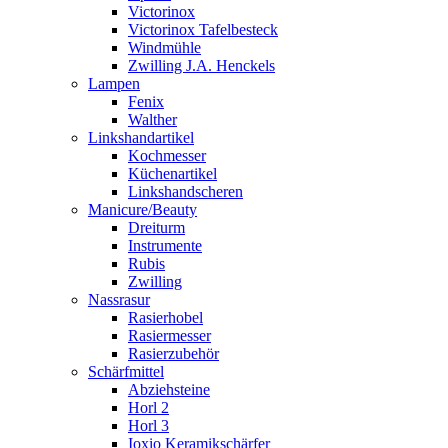
Victorinox
Victorinox Tafelbesteck
Windmühle
Zwilling J.A. Henckels
Lampen
Fenix
Walther
Linkshandartikel
Kochmesser
Küchenartikel
Linkshandscheren
Manicure/Beauty
Dreiturm
Instrumente
Rubis
Zwilling
Nassrasur
Rasierhobel
Rasiermesser
Rasierzubehör
Schärfmittel
Abziehsteine
Horl 2
Horl 3
Ioxio Keramikschärfer