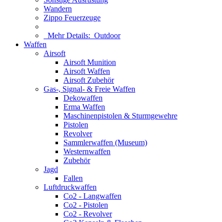
Wandern
Zippo Feuerzeuge
Mehr Details:
Outdoor
Waffen
Airsoft
Airsoft Munition
Airsoft Waffen
Airsoft Zubehör
Gas-, Signal- & Freie Waffen
Dekowaffen
Erma Waffen
Maschinenpistolen & Sturmgewehre
Pistolen
Revolver
Sammlerwaffen (Museum)
Westernwaffen
Zubehör
Jagd
Fallen
Luftdruckwaffen
Co2 - Langwaffen
Co2 - Pistolen
Co2 - Revolver