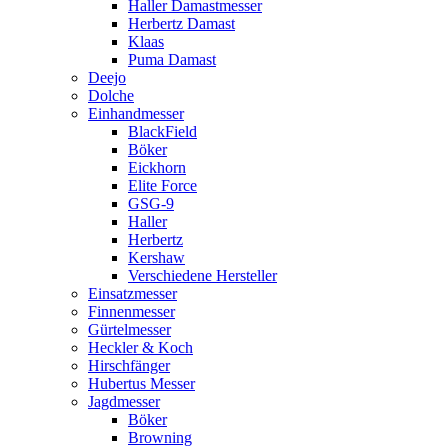
Haller Damastmesser
Herbertz Damast
Klaas
Puma Damast
Deejo
Dolche
Einhandmesser
BlackField
Böker
Eickhorn
Elite Force
GSG-9
Haller
Herbertz
Kershaw
Verschiedene Hersteller
Einsatzmesser
Finnenmesser
Gürtelmesser
Heckler & Koch
Hirschfänger
Hubertus Messer
Jagdmesser
Böker
Browning