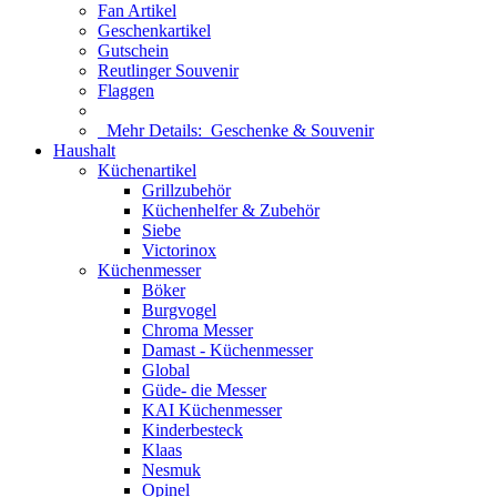
Fan Artikel
Geschenkartikel
Gutschein
Reutlinger Souvenir
Flaggen
Mehr Details:
Geschenke & Souvenir
Haushalt
Küchenartikel
Grillzubehör
Küchenhelfer & Zubehör
Siebe
Victorinox
Küchenmesser
Böker
Burgvogel
Chroma Messer
Damast - Küchenmesser
Global
Güde- die Messer
KAI Küchenmesser
Kinderbesteck
Klaas
Nesmuk
Opinel