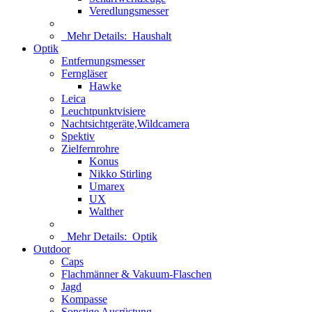
Veredlungsmesser
Mehr Details:
Haushalt
Optik
Entfernungsmesser
Ferngläser
Hawke
Leica
Leuchtpunktvisiere
Nachtsichtgeräte,Wildcamera
Spektiv
Zielfernrohre
Konus
Nikko Stirling
Umarex
UX
Walther
Mehr Details:
Optik
Outdoor
Caps
Flachmänner & Vakuum-Flaschen
Jagd
Kompasse
Sonstige Ausrüstung