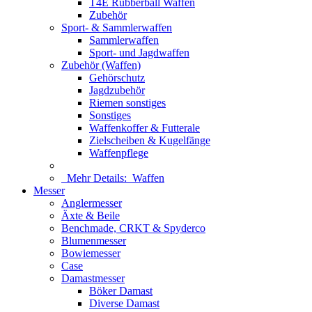
T4E Rubberball Waffen
Zubehör
Sport- & Sammlerwaffen
Sammlerwaffen
Sport- und Jagdwaffen
Zubehör (Waffen)
Gehörschutz
Jagdzubehör
Riemen sonstiges
Sonstiges
Waffenkoffer & Futterale
Zielscheiben & Kugelfänge
Waffenpflege
Mehr Details:
Waffen
Messer
Anglermesser
Äxte & Beile
Benchmade, CRKT & Spyderco
Blumenmesser
Bowiemesser
Case
Damastmesser
Böker Damast
Diverse Damast