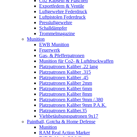
Co2 Kapseln & Flaschen
Exportfedern & Ventile
Luftgewehre Federdruck
Luftpistolen Federdruck
Pressluftgewehre
Schalldämpfer
Trommelmagazine
Munition
EWB Munition
Feuerwerk
Gas- & Pfefferpatronen
Munition für Co2- & Luftdruckwaffen
Platzpatronen Kaliber .22 lang
Platzpatronen Kaliber .315
Platzpatronen Kaliber .45
Platzpatronen Kaliber 2mm
Platzpatronen Kaliber 6mm
Platzpatronen Kaliber 8mm
Platzpatronen Kaliber 9mm /.380
Platzpatronen Kaliber 9mm P.A.K.
Platzpatronen Kaliber.35
Viehbetäubungspatronen 9x17
Paintball, Gotcha & Home Defense
Munition
RAM Real Action Marker