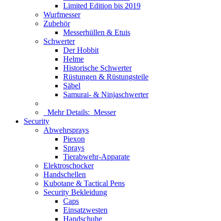
Limited Edition bis 2019
Wurfmesser
Zubehör
Messerhüllen & Etuis
Schwerter
Der Hobbit
Helme
Historische Schwerter
Rüstungen & Rüstungsteile
Säbel
Samurai- & Ninjaschwerter
Mehr Details:
Messer
Security
Abwehrsprays
Piexon
Sprays
Tierabwehr-Apparate
Elektroschocker
Handschellen
Kubotane & Tactical Pens
Security Bekleidung
Caps
Einsatzwesten
Handschuhe