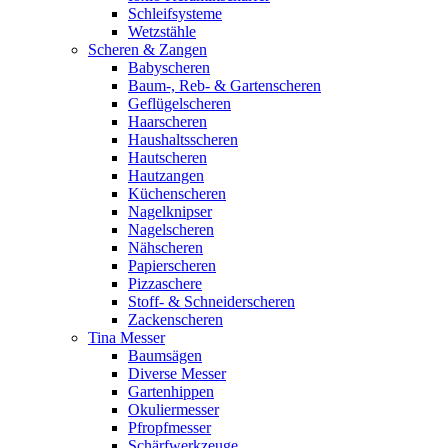
Schleifsysteme
Wetzstähle
Scheren & Zangen
Babyscheren
Baum-, Reb- & Gartenscheren
Geflügelscheren
Haarscheren
Haushaltsscheren
Hautscheren
Hautzangen
Küchenscheren
Nagelknipser
Nagelscheren
Nähscheren
Papierscheren
Pizzaschere
Stoff- & Schneiderscheren
Zackenscheren
Tina Messer
Baumsägen
Diverse Messer
Gartenhippen
Okuliermesser
Pfropfmesser
Schärfwerkzeuge