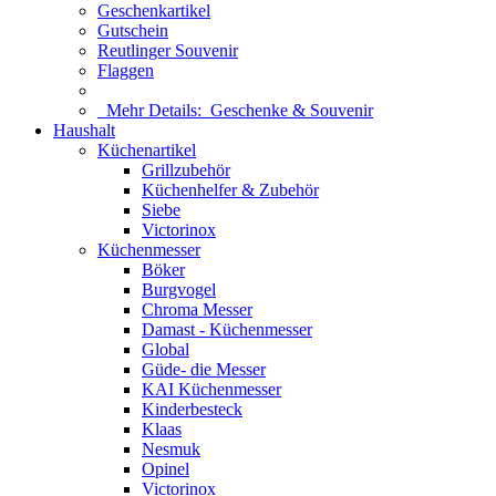
Geschenkartikel
Gutschein
Reutlinger Souvenir
Flaggen
Mehr Details:
Geschenke & Souvenir
Haushalt
Küchenartikel
Grillzubehör
Küchenhelfer & Zubehör
Siebe
Victorinox
Küchenmesser
Böker
Burgvogel
Chroma Messer
Damast - Küchenmesser
Global
Güde- die Messer
KAI Küchenmesser
Kinderbesteck
Klaas
Nesmuk
Opinel
Victorinox