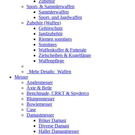
Zubehör
Sport- & Sammlerwaffen
Sammlerwaffen
Sport- und Jagdwaffen
Zubehör (Waffen)
Gehörschutz
Jagdzubehör
Riemen sonstiges
Sonstiges
Waffenkoffer & Futterale
Zielscheiben & Kugelfänge
Waffenpflege
Mehr Details:
Waffen
Messer
Anglermesser
Äxte & Beile
Benchmade, CRKT & Spyderco
Blumenmesser
Bowiemesser
Case
Damastmesser
Böker Damast
Diverse Damast
Haller Damastmesser