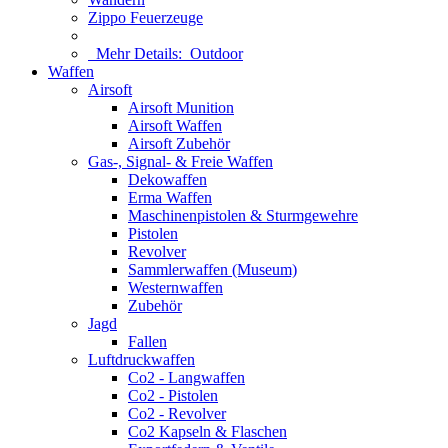
Zippo Feuerzeuge
Mehr Details:
Outdoor
Waffen
Airsoft
Airsoft Munition
Airsoft Waffen
Airsoft Zubehör
Gas-, Signal- & Freie Waffen
Dekowaffen
Erma Waffen
Maschinenpistolen & Sturmgewehre
Pistolen
Revolver
Sammlerwaffen (Museum)
Westernwaffen
Zubehör
Jagd
Fallen
Luftdruckwaffen
Co2 - Langwaffen
Co2 - Pistolen
Co2 - Revolver
Co2 Kapseln & Flaschen