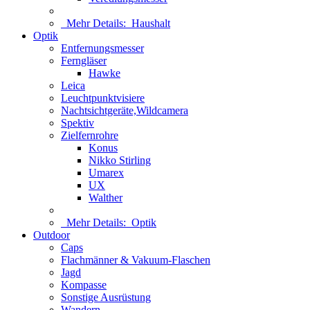
Mehr Details:
Haushalt
Optik
Entfernungsmesser
Ferngläser
Hawke
Leica
Leuchtpunktvisiere
Nachtsichtgeräte,Wildcamera
Spektiv
Zielfernrohre
Konus
Nikko Stirling
Umarex
UX
Walther
Mehr Details:
Optik
Outdoor
Caps
Flachmänner & Vakuum-Flaschen
Jagd
Kompasse
Sonstige Ausrüstung
Wandern