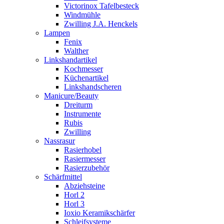
Victorinox Tafelbesteck
Windmühle
Zwilling J.A. Henckels
Lampen
Fenix
Walther
Linkshandartikel
Kochmesser
Küchenartikel
Linkshandscheren
Manicure/Beauty
Dreiturm
Instrumente
Rubis
Zwilling
Nassrasur
Rasierhobel
Rasiermesser
Rasierzubehör
Schärfmittel
Abziehsteine
Horl 2
Horl 3
Ioxio Keramikschärfer
Schleifsysteme