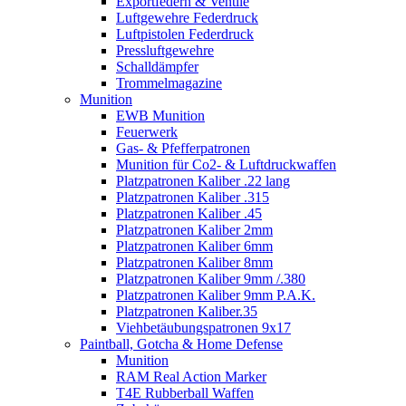
Exportfedern & Ventile
Luftgewehre Federdruck
Luftpistolen Federdruck
Pressluftgewehre
Schalldämpfer
Trommelmagazine
Munition
EWB Munition
Feuerwerk
Gas- & Pfefferpatronen
Munition für Co2- & Luftdruckwaffen
Platzpatronen Kaliber .22 lang
Platzpatronen Kaliber .315
Platzpatronen Kaliber .45
Platzpatronen Kaliber 2mm
Platzpatronen Kaliber 6mm
Platzpatronen Kaliber 8mm
Platzpatronen Kaliber 9mm /.380
Platzpatronen Kaliber 9mm P.A.K.
Platzpatronen Kaliber.35
Viehbetäubungspatronen 9x17
Paintball, Gotcha & Home Defense
Munition
RAM Real Action Marker
T4E Rubberball Waffen