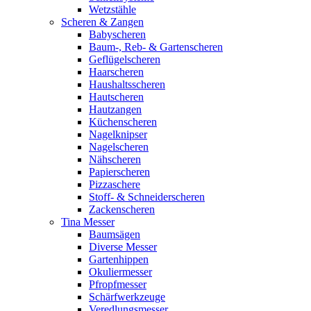
Wetzstähle
Scheren & Zangen
Babyscheren
Baum-, Reb- & Gartenscheren
Geflügelscheren
Haarscheren
Haushaltsscheren
Hautscheren
Hautzangen
Küchenscheren
Nagelknipser
Nagelscheren
Nähscheren
Papierscheren
Pizzaschere
Stoff- & Schneiderscheren
Zackenscheren
Tina Messer
Baumsägen
Diverse Messer
Gartenhippen
Okuliermesser
Pfropfmesser
Schärfwerkzeuge
Veredlungsmesser